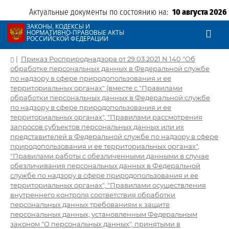
Актуальные документы по состоянию на:
10 августа 2026
ЗАКОНЫ, КОДЕКСЫ И
НОРМАТИВНО-ПРАВОВЫЕ АКТЫ
РОССИЙСКОЙ ФЕДЕРАЦИИ
|
Приказ Росприроднадзора от 29.03.2021 N 140 "Об
обработке персональных данных в Федеральной службе
по надзору в сфере природопользования и ее
территориальных органах" (вместе с "Правилами
обработки персональных данных в Федеральной службе
по надзору в сфере природопользования и ее
территориальных органах", "Правилами рассмотрения
запросов субъектов персональных данных или их
представителей в Федеральной службе по надзору в сфере
природопользования и ее территориальных органах",
"Правилами работы с обезличенными данными в случае
обезличивания персональных данных в Федеральной
службе по надзору в сфере природопользования и ее
территориальных органах", "Правилами осуществления
внутреннего контроля соответствия обработки
персональных данных требованиям к защите
персональных данных, установленным Федеральным
законом "О персональных данных", принятыми в