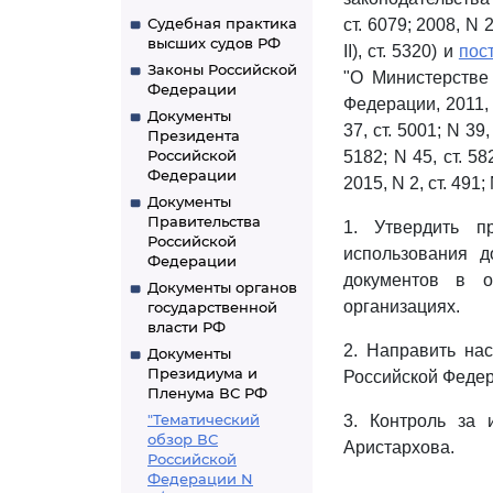
Судебная практика
ст. 6079; 2008, N 2
высших судов РФ
II), ст. 5320) и
пос
Законы Российской
"О Министерстве
Федерации
Федерации, 2011, N 
Документы
37, ст. 5001; N 39,
Президента
Российской
5182; N 45, ст. 5822
Федерации
2015, N 2, ст. 491;
Документы
Правительства
1. Утвердить 
Российской
использования 
Федерации
документов в о
Документы органов
организациях.
государственной
власти РФ
2. Направить на
Документы
Президиума и
Российской Федер
Пленума ВС РФ
"Тематический
3. Контроль за 
обзор ВС
Аристархова.
Российской
Федерации N