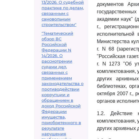
13/2026. О судебной
документов Арх
практике по делам,
государственных 
связанным с
самовольным
академии наук" (
строительством"
г., регистрацио
"Тематический
исполнительной 
обзор ВС
Министерства кул
Российской
г. N 68 (зареги
Федерации N
14/2026. О
"Российская газета
рассмотрении
г. N 1273 "Об у
судами дел,
комплектования, 
связанных с
применением
других архивны
законодательства о
библиотеках, орг
противодействии
октября 2007 г.,
коррупции и
обращением в
органов исполните
доход Российской
Федерации
1.2. Действие 
имущества,
комплектования, 
приобретенного в
результате
других архивных 
нарушения