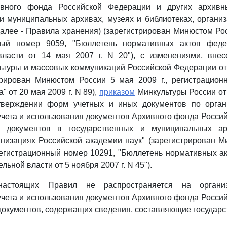
ивного фонда Российской Федерации и других архивн
и муниципальных архивах, музеях и библиотеках, органи
далее - Правила хранения) (зарегистрирован Минюстом Ро
нный номер 9059, "Бюллетень нормативных актов фед
власти от 14 мая 2007 г. N 20"), с изменениями, вне
ьтуры и массовых коммуникаций Российской Федерации о
стрирован Минюстом России 5 мая 2009 г., регистрацион
" от 20 мая 2009 г. N 89),
приказом
Минкультуры России от
тверждении форм учетных и иных документов по орган
учета и использования документов Архивного фонда Росси
х документов в государственных и муниципальных ар
анизациях Российской академии наук" (зарегистрирован 
 регистрационный номер 10291, "Бюллетень нормативных 
льной власти от 5 ноября 2007 г. N 45").
настоящих Правил не распространяется на органи
учета и использования документов Архивного фонда Росси
документов, содержащих сведения, составляющие государс