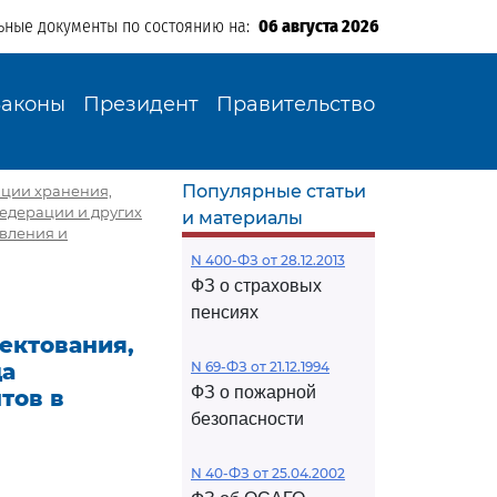
ьные документы по состоянию на:
06 августа 2026
Законы
Президент
Правительство
Популярные статьи
ации хранения,
едерации и других
и материалы
авления и
N 400-ФЗ от 28.12.2013
ФЗ о страховых
пенсиях
ектования,
да
N 69-ФЗ от 21.12.1994
ФЗ о пожарной
тов в
безопасности
N 40-ФЗ от 25.04.2002