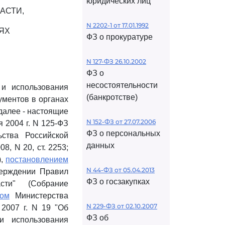
юридических лиц
АСТИ,
N 2202-1 от 17.01.1992
ЯХ
ФЗ о прокуратуре
N 127-ФЗ 26.10.2002
ФЗ о
несостоятельности
 и использования
(банкротстве)
ументов в органах
далее - настоящие
N 152-ФЗ от 27.07.2006
я 2004 г. N 125-ФЗ
ФЗ о персональных
ства Российской
данных
08, N 20, ст. 2253;
),
постановлением
N 44-ФЗ от 05.04.2013
верждении Правил
ФЗ о госзакупках
сти" (Собрание
зом
Министерства
N 229-ФЗ от 02.10.2007
2007 г. N 19 "Об
ФЗ об
и использования