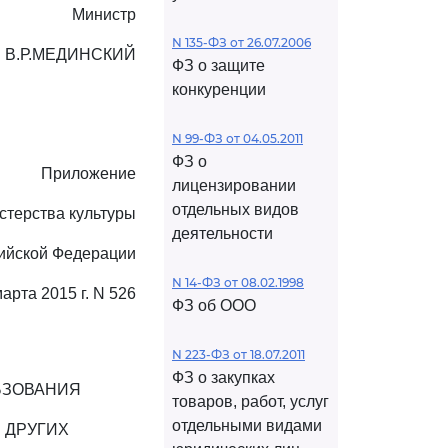
Министр
N 135-ФЗ от 26.07.2006
В.Р.МЕДИНСКИЙ
ФЗ о защите
конкуренции
N 99-ФЗ от 04.05.2011
ФЗ о
Приложение
лицензировании
отдельных видов
стерства культуры
деятельности
ийской Федерации
N 14-ФЗ от 08.02.1998
марта 2015 г. N 526
ФЗ об ООО
N 223-ФЗ от 18.07.2011
ФЗ о закупках
ЬЗОВАНИЯ
товаров, работ, услуг
отдельными видами
 ДРУГИХ