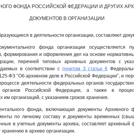
НОГО ФОНДА РОССИЙСКОЙ ФЕДЕРАЦИИ И ДРУГИХ АР
ДОКУМЕНТОВ В ОРГАНИЗАЦИИ
образующиеся в деятельности организации, составляют док
окументального фонда организации осуществляется п
л, формирования и оформления дел на основе нормативны
рации, перечней типовых архивных документов с ука
ждаемых в соответствии с
пунктом 3 статьи 6
Федеральн
 125-ФЗ "Об архивном деле в Российской Федерации", и пер
роцессе деятельности федеральных органов государстве
х органов Российской Федерации, а также в процес
 им организаций, с указанием сроков хранения.
ментального фонда, включающая документы Архивного 
менты по личному составу и документы временных (свыш
нные в учетные документы архива, составляет архивный 
 хранению в архиве организации.