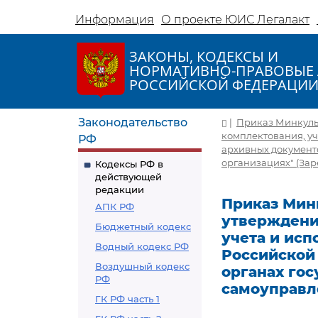
Информация
О проекте ЮИС Легалакт
ЗАКОНЫ, КОДЕКСЫ И
НОРМАТИВНО-ПРАВОВЫЕ 
РОССИЙСКОЙ ФЕДЕРАЦИ
Законодательство
|
Приказ Минкульт
комплектования, у
РФ
архивных документо
организациях" (Зар
Кодексы РФ в
действующей
редакции
Приказ Минк
АПК РФ
утверждени
Бюджетный кодекс
учета и ис
Водный кодекс РФ
Российской
Воздушный кодекс
органах гос
РФ
самоуправл
ГК РФ часть 1