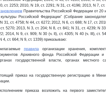
0, ст. 2253; 2010, N 19, ст. 2291; N 31, ст. 4196; 2013, N 7, ст.
тановлением
Правительства Российской Федерации от 20 и
 культуры Российской Федерации" (Собрание законодател
31, ст. 4758; N 44, ст. 6272; 2012, N 6, ст. 688; N 17, ст. 201
 ст. 5270; 2013, N 3, ст. 204; N 8, ст. 841; N 31, ст. 4239; N 33,
; 2014, N 9, ст. 909; N 30 (ч. II), ст. 4305; N 40 (ч. III), ст. 
 N 4, ст. 664; N 9, ст. 1339) приказываю:
прилагаемые
правила
организации хранения, комплект
документов Архивного фонда Российской Федерации и 
рганах государственной власти, органах местного с
стоящий приказ на государственную регистрацию в Мини
ации.
исполнением приказа возложить на первого заместите