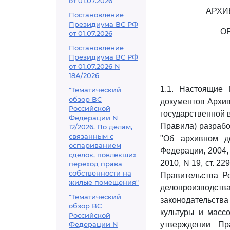
от 01.07.2026
АРХИ
Постановление
Президиума ВС РФ
О
от 01.07.2026
Постановление
Президиума ВС РФ
от 01.07.2026 N
18А/2026
1.1. Настоящие 
"Тематический
обзор ВС
документов Архив
Российской
государственной 
Федерации N
Правила) разраб
12/2026. По делам,
связанным с
"Об архивном д
оспариванием
Федерации, 2004, N
сделок, повлекших
2010, N 19, ст. 2291
переход права
собственности на
Правительства Р
жилые помещения"
делопроизводс
"Тематический
законодательств
обзор ВС
культуры и масс
Российской
Федерации N
утверждении Пр