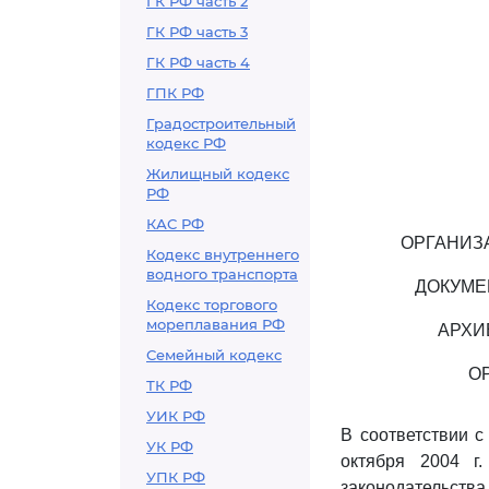
ГК РФ часть 2
ГК РФ часть 3
ГК РФ часть 4
ГПК РФ
Градостроительный
кодекс РФ
Жилищный кодекс
РФ
КАС РФ
ОРГАНИЗ
Кодекс внутреннего
водного транспорта
ДОКУМЕ
Кодекс торгового
мореплавания РФ
АРХИ
Семейный кодекс
О
ТК РФ
УИК РФ
В соответствии 
УК РФ
октября 2004 г
УПК РФ
законодательства 