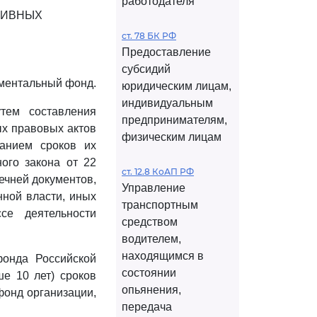
работодателя
ХИВНЫХ
ст. 78 БК РФ
Предоставление
субсидий
ументальный фонд.
юридическим лицам,
индивидуальным
утем составления
предпринимателям,
х правовых актов
физическим лицам
занием сроков их
ого закона от 22
ст. 12.8 КоАП РФ
ечней документов,
Управление
нной власти, иных
транспортным
се деятельности
средством
водителем,
находящимся в
фонда Российской
состоянии
е 10 лет) сроков
опьянения,
фонд организации,
передача