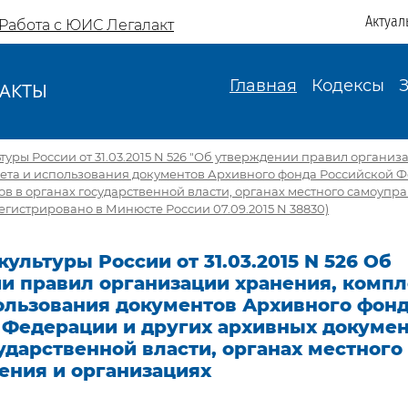
Актуал
Работа с ЮИС Легалакт
Главная
Кодексы
АКТЫ
И
уры России от 31.03.2015 N 526 "Об утверждении правил организ
чета и использования документов Архивного фонда Российской Ф
в в органах государственной власти, органах местного самоупр
егистрировано в Минюсте России 07.09.2015 N 38830)
ультуры России от 31.03.2015 N 526 Об
и правил организации хранения, компл
пользования документов Архивного фон
 Федерации и других архивных докумен
ударственной власти, органах местного
ения и организациях