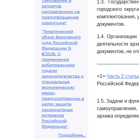
требований и
1.3. Государств
запретов,
городского округ
направленных на
комплектования, 
предотвращение
коррупции"
документов.
"Тематический
1.4. Организации
обзор Верховного
суда Российской
деятельности арх
Федерации N
документов, не о
8/2026. О
применении
---------------------------
арбитражными
судами
законодательства о
<1>
Часть 2 стать
специальных
Российской Федер
экономических
мерах,
предусмотренных в
1.5. Задачи и фун
целях защиты
самоуправления, 
национальных
интересов
архива определяю
Российской
Федерации"
Подробнее...