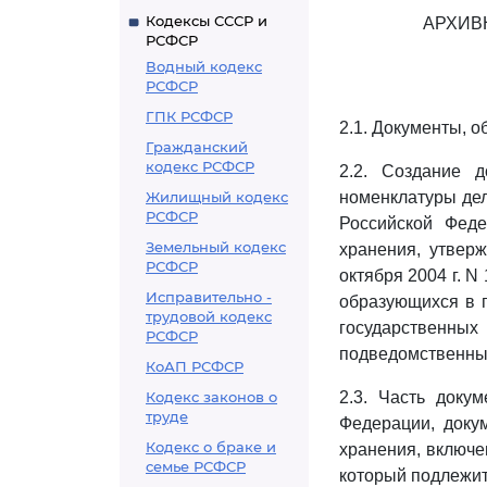
Кодексы СССР и
АРХИВ
РСФСР
Водный кодекс
РСФСР
ГПК РСФСР
2.1. Документы, 
Гражданский
кодекс РСФСР
2.2. Создание д
Жилищный кодекс
номенклатуры де
РСФСР
Российской Феде
Земельный кодекс
хранения, утвер
РСФСР
октября 2004 г. N
Исправительно -
образующихся в п
трудовой кодекс
государственны
РСФСР
подведомственных
КоАП РСФСР
Кодекс законов о
2.3. Часть доку
труде
Федерации, доку
Кодекс о браке и
хранения, включе
семье РСФСР
который подлежит