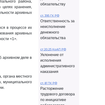
пального района,
обязательству
в целях хранения,
ельности архивных
ст. 395 ГК РФ
Ответственность за
неисполнение
хся в процессе их
денежного
ьзования архивных
обязательства
ости <1>.
ст 20.25 КоАП РФ
Уклонение от
Об архивном деле в
исполнения
административного
наказания
а, органа местного
о, муниципального
ст. 81 ТК РФ
ии.
Расторжение
трудового договора
по инициативе