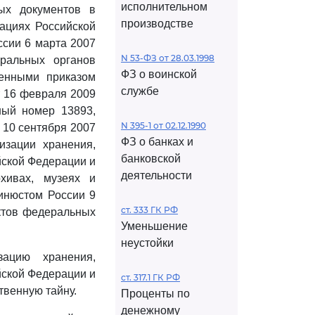
исполнительном
ых документов в
производстве
зациях Российской
ссии 6 марта 2007
N 53-ФЗ от 28.03.1998
еральных органов
ФЗ о воинской
сенными приказом
службе
т 16 февраля 2009
ный номер 13893,
N 395-1 от 02.12.1990
 10 сентября 2007
ФЗ о банках и
изации хранения,
банковской
йской Федерации и
деятельности
хивах, музеях и
Минюстом России 9
ст. 333 ГК РФ
актов федеральных
Уменьшение
неустойки
зацию хранения,
йской Федерации и
ст. 317.1 ГК РФ
твенную тайну.
Проценты по
денежному