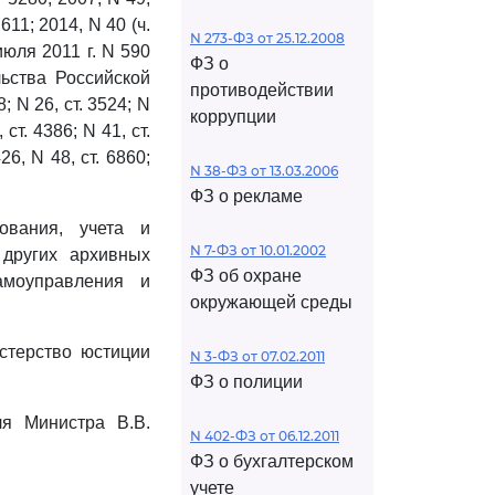
 611; 2014, N 40 (ч.
N 273-ФЗ от 25.12.2008
юля 2011 г. N 590
ФЗ о
ьства Российской
противодействии
8; N 26, ст. 3524; N
коррупции
 ст. 4386; N 41, ст.
5426, N 48, ст. 6860;
N 38-ФЗ от 13.03.2006
ФЗ о рекламе
ования, учета и
N 7-ФЗ от 10.01.2002
других архивных
ФЗ об охране
амоуправления и
окружающей среды
стерство юстиции
N 3-ФЗ от 07.02.2011
ФЗ о полиции
ля Министра В.В.
N 402-ФЗ от 06.12.2011
ФЗ о бухгалтерском
учете