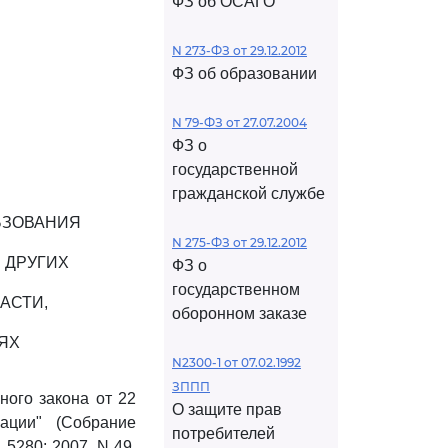
ФЗ об ОСАГО
N 273-ФЗ от 29.12.2012
ФЗ об образовании
N 79-ФЗ от 27.07.2004
ФЗ о
государственной
гражданской службе
ЬЗОВАНИЯ
N 275-ФЗ от 29.12.2012
 ДРУГИХ
ФЗ о
государственном
АСТИ,
оборонном заказе
ЯХ
N2300-1 от 07.02.1992
ЗППП
ого закона от 22
О защите прав
ации" (Собрание
потребителей
 5280; 2007, N 49,