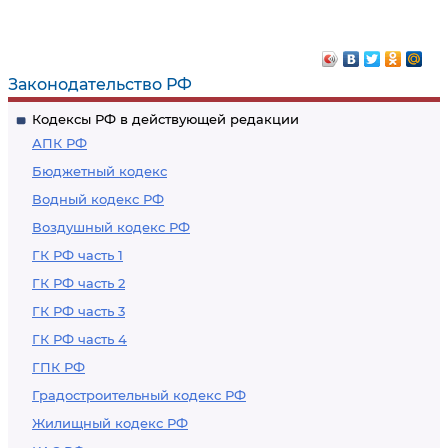
категориям лиц
сведений о
открывать и иметь
расходах
счета (вклады),
Законодательство РФ
хранить наличные
Кодексы РФ в действующей редакции
денежные средства и
АПК РФ
ценности в
Бюджетный кодекс
иностранных банках,
Водный кодекс РФ
расположенных за
Воздушный кодекс РФ
пределами
территории
ГК РФ часть 1
Российской
ГК РФ часть 2
Федерации, владеть
ГК РФ часть 3
и (или) пользоваться
ГК РФ часть 4
иностранными
ГПК РФ
финансовыми
Градостроительный кодекс РФ
инструментами
Жилищный кодекс РФ