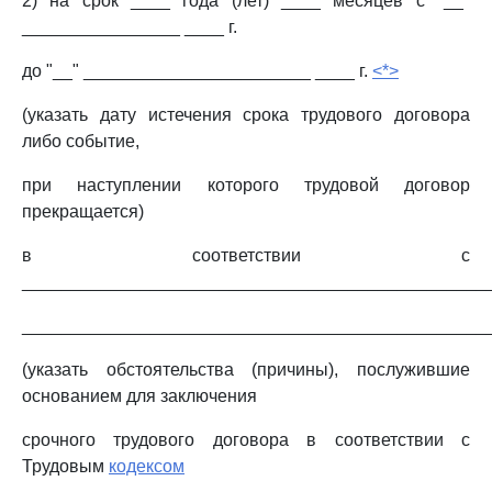
2) на срок ____ года (лет) ____ месяцев с "__"
________________ ____ г.
до "__" _______________________ ____ г.
<*>
(указать дату истечения срока трудового договора
либо событие,
при наступлении которого трудовой договор
прекращается)
в соответствии с
_______________________________________________
_______________________________________________
(указать обстоятельства (причины), послужившие
основанием для заключения
срочного трудового договора в соответствии с
Трудовым
кодексом