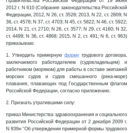
Правительства Российской Федерации от 19 июня
2012 г. N 610 (Собрание законодательства Российской
Федерации, 2012, N 26, ст. 3528; 2013, N 22, ст. 2809; N
36, ст. 4578; N 37, ст. 4703; N 45, ст. 5822; N 46, ст. 5922;
2014, N 21, ст. 2710; N 26, ст. 3577; N 29, ст. 4160; N 32,
ст. 4499; N 36, ст. 4868; 2015, N 2, ст. 491; N 6, ст. 963)
приказываю:
1. Утвердить примерную
форму
трудового договора,
заключаемого работодателем (судовладельцем) и
работником (моряком) для работы в составе экипажей
морских судов и судов смешанного (река-море)
плавания, плавающих под Государственным флагом
Российской Федерации, согласно приложению.
2. Признать утратившими силу:
приказ Министерства здравоохранения и социального
развития Российской Федерации от 2 декабря 2009 г.
N 939н "Об утверждении примерной формы трудового