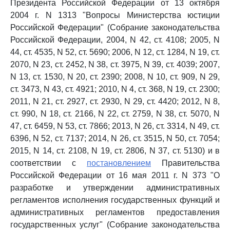
Президента Российской Федерации от 13 октября
2004 г. N 1313 "Вопросы Министерства юстиции
Российской Федерации" (Собрание законодательства
Российской Федерации, 2004, N 42, ст. 4108; 2005, N
44, ст. 4535, N 52, ст. 5690; 2006, N 12, ст. 1284, N 19, ст.
2070, N 23, ст. 2452, N 38, ст. 3975, N 39, ст. 4039; 2007,
N 13, ст. 1530, N 20, ст. 2390; 2008, N 10, ст. 909, N 29,
ст. 3473, N 43, ст. 4921; 2010, N 4, ст. 368, N 19, ст. 2300;
2011, N 21, ст. 2927, ст. 2930, N 29, ст. 4420; 2012, N 8,
ст. 990, N 18, ст. 2166, N 22, ст. 2759, N 38, ст. 5070, N
47, ст. 6459, N 53, ст. 7866; 2013, N 26, ст. 3314, N 49, ст.
6396, N 52, ст. 7137; 2014, N 26, ст. 3515, N 50, ст. 7054;
2015, N 14, ст. 2108, N 19, ст. 2806, N 37, ст. 5130) и в
соответствии с
постановлением
Правительства
Российской Федерации от 16 мая 2011 г. N 373 "О
разработке и утверждении административных
регламентов исполнения государственных функций и
административных регламентов предоставления
государственных услуг" (Собрание законодательства