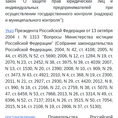
закон "О защите прав юридических лиц и
индивидуальных предпринимателей при
осуществлении государственного контроля (надзора)
и муниципального контроля");
Указ
Президента Российской Федерации от 13 октября
2004 г. N 1313 "Вопросы Министерства юстиции
Российской Федерации" (Собрание законодательства
Российской Федерации, 2004, N 42, ст. 4108; 2005, N
44, ст. 4535, N 52, ст. 5690; 2006, N 12, ст. 1284, N 19, ст.
2070, N 23, ст. 2452, N 38, ст. 3975, N 39, ст. 4039; 2007,
N 13, ст. 1530, N 20, ст. 2390; 2008, N 10, ст. 909, N 29,
ст. 3473, N 43, ст. 4921; 2010, N 4, ст. 368, N 19, ст. 2300;
2011, N 21, ст. 2927, ст. 2930, N 29, ст. 4420; 2012, N 8,
ст. 990, N 18, ст. 2166, N 22, ст. 2759, N 38, ст. 5070, N
47, ст. 6459, N 53, ст. 7866; 2013, N 26, ст. 3314, N 49, ст.
6396, N 52, ст. 7137; 2014, N 26, ст. 3515, N 50, ст. 7054;
2015, N 14, ст. 2108, N 19, ст. 2806, N 37, ст. 5130);
постановление
Правительства Российской