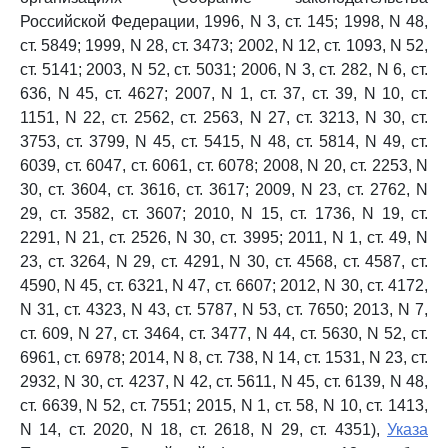
Российской Федерации, 1996, N 3, ст. 145; 1998, N 48,
ст. 5849; 1999, N 28, ст. 3473; 2002, N 12, ст. 1093, N 52,
ст. 5141; 2003, N 52, ст. 5031; 2006, N 3, ст. 282, N 6, ст.
636, N 45, ст. 4627; 2007, N 1, ст. 37, ст. 39, N 10, ст.
1151, N 22, ст. 2562, ст. 2563, N 27, ст. 3213, N 30, ст.
3753, ст. 3799, N 45, ст. 5415, N 48, ст. 5814, N 49, ст.
6039, ст. 6047, ст. 6061, ст. 6078; 2008, N 20, ст. 2253, N
30, ст. 3604, ст. 3616, ст. 3617; 2009, N 23, ст. 2762, N
29, ст. 3582, ст. 3607; 2010, N 15, ст. 1736, N 19, ст.
2291, N 21, ст. 2526, N 30, ст. 3995; 2011, N 1, ст. 49, N
23, ст. 3264, N 29, ст. 4291, N 30, ст. 4568, ст. 4587, ст.
4590, N 45, ст. 6321, N 47, ст. 6607; 2012, N 30, ст. 4172,
N 31, ст. 4323, N 43, ст. 5787, N 53, ст. 7650; 2013, N 7,
ст. 609, N 27, ст. 3464, ст. 3477, N 44, ст. 5630, N 52, ст.
6961, ст. 6978; 2014, N 8, ст. 738, N 14, ст. 1531, N 23, ст.
2932, N 30, ст. 4237, N 42, ст. 5611, N 45, ст. 6139, N 48,
ст. 6639, N 52, ст. 7551; 2015, N 1, ст. 58, N 10, ст. 1413,
N 14, ст. 2020, N 18, ст. 2618, N 29, ст. 4351),
Указа