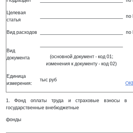
Подраздел
_______________________________
по
Целевая
_______________________________
по
статья
Вид расходов
_______________________________
по
_______________________________
Вид
(основной документ - код 01;
документа
изменения к документу - код 02)
Единица
тыс руб
измерения:
ОК
1. Фонд оплаты труда и страховые взносы в
государственные внебюджетные
фонды