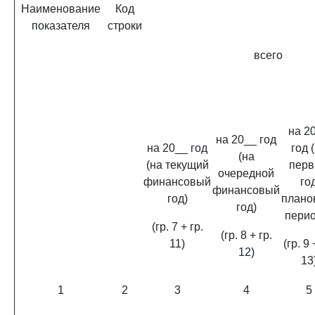
Наименование
Код
показателя
строки
всего
на 2
на 20__ год
на 20__ год
год 
(на
(на текущий
пер
очередной
финансовый
го
финансовый
год)
плано
год)
перио
(гр. 7 + гр.
(гр. 8 + гр.
11)
(гр. 9 
12)
13
1
2
3
4
5