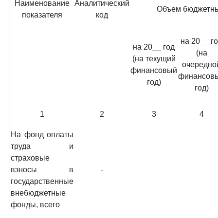
Наименование
Аналитический
Объем бюджетны
показателя
код
на 20__ г
на 20__ год
(на
(на текущий
очередно
финансовый
финансов
год)
год)
1
2
3
4
На фонд оплаты
труда и
страховые
взносы в
-
государственные
внебюджетные
фонды, всего