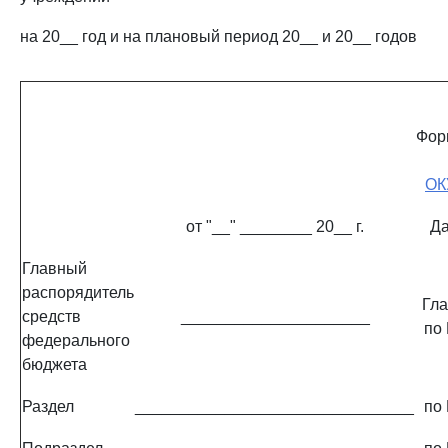
на 20__ год и на плановый период 20__ и 20__ годов
Фор
ОК
от "__" ________ 20__ г.
Да
Главный
распорядитель
Гл
средств
_____________________
по
федерального
бюджета
Раздел
_______________________________
по