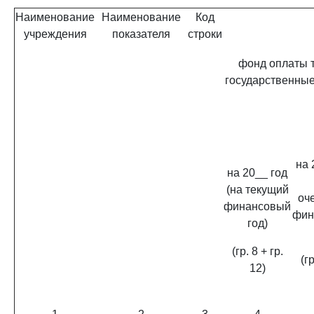
Наименование
Наименование
Код
учреждения
показателя
строки
фонд оплаты т
государственны
на 
на 20__ год
(на текущий
оч
финансовый
фин
год)
(гр. 8 + гр.
(гр
12)