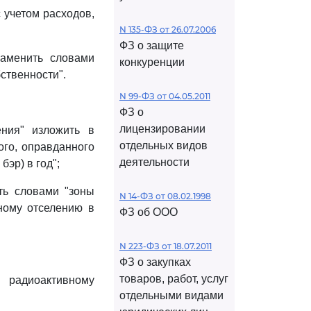
 учетом расходов,
N 135-ФЗ от 26.07.2006
ФЗ о защите
заменить словами
конкуренции
ственности".
N 99-ФЗ от 04.05.2011
ФЗ о
лицензировании
ния" изложить в
отдельных видов
ого, оправданного
деятельности
эр) в год";
ть словами "зоны
N 14-ФЗ от 08.02.1998
ному отселению в
ФЗ об ООО
N 223-ФЗ от 18.07.2011
ФЗ о закупках
товаров, работ, услуг
 радиоактивному
отдельными видами