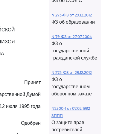
ФЗ об ОСАГО
N 273-ФЗ от 29.12.2012
ФЗ об образовании
ЙСКОЙ
N 79-ФЗ от 27.07.2004
ШИХСЯ
ФЗ о
государственной
НА
гражданской службе
N 275-ФЗ от 29.12.2012
ФЗ о
Принят
государственном
оборонном заказе
арственной Думой
12 июля 1995 года
N2300-1 от 07.02.1992
ЗППП
О защите прав
Одобрен
потребителей