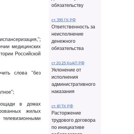
обязательству
ст. 395 ГК РФ
Ответственность за
неисполнение
испансеризация,";
денежного
личии медицинских
обязательства
итории Российской
ст 20.25 КоАП РФ
Уклонение от
чить слова "без
исполнения
административного
наказания
тное";
лощади в домах
ст. 81 ТК РФ
рованных жилых
Расторжение
и телевизионными
трудового договора
по инициативе