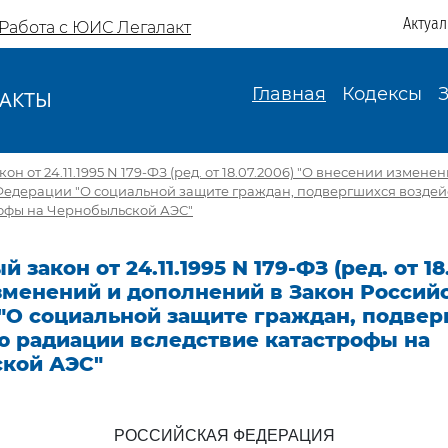
Актуа
Работа с ЮИС Легалакт
Главная
Кодексы
АКТЫ
И
н от 24.11.1995 N 179-ФЗ (ред. от 18.07.2006) "О внесении измен
Федерации "О социальной защите граждан, подвергшихся возде
рофы на Чернобыльской АЭС"
закон от 24.11.1995 N 179-ФЗ (ред. от 18
зменений и дополнений в Закон Россий
"О социальной защите граждан, подве
ю радиации вследствие катастрофы на
кой АЭС"
РОССИЙСКАЯ ФЕДЕРАЦИЯ