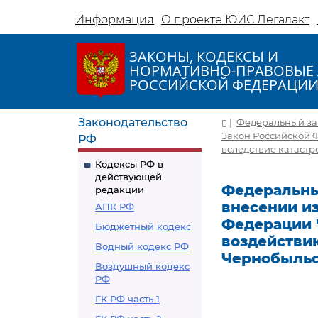
Информация
О проекте ЮИС Легалакт
ЗАКОНЫ, КОДЕКСЫ И
НОРМАТИВНО-ПРАВОВЫЕ 
РОССИЙСКОЙ ФЕДЕРАЦИ
Законодательство
|
Федеральный зако
Закон Российской 
РФ
вследствие катаст
Кодексы РФ в
действующей
Федеральный 
редакции
внесении и
АПК РФ
Федерации 
Бюджетный кодекс
воздействи
Водный кодекс РФ
Чернобыльс
Воздушный кодекс
РФ
ГК РФ часть 1