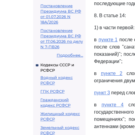
последующие годы
Постановление
Президиума ВС РФ
8. В статье 14:
от 01.07.2026 N
18А/2026
1) в части первой:
Постановление
Президиума ВС РФ
в
пункте 1
после с
от 17.06.2026 по делу
N 7-ПВ26
после слов "сана
показаний)"; пос
Подробнее...
Федерации";
Кодексы СССР и
РСФСР
в
пункте 2
слов
Водный кодекс
ограничения двум
РСФСР
ГПК РСФСР
пункт 3
перед слов
Гражданский
в
пункте 4
сло
кодекс РСФСР
государственн
Жилищный кодекс
РСФСР
помещениях"; по
антеннами (кроме
Земельный кодекс
РСФСР