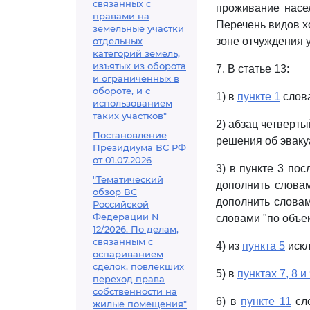
связанных с
проживание насел
правами на
Перечень видов х
земельные участки
отдельных
зоне отчуждения 
категорий земель,
изъятых из оборота
7. В статье 13:
и ограниченных в
обороте, и с
1) в
пункте 1
слова
использованием
таких участков"
2) абзац четверт
Постановление
решения об эваку
Президиума ВС РФ
от 01.07.2026
3) в пункте 3 по
"Тематический
дополнить слова
обзор ВС
дополнить словам
Российской
Федерации N
словами "по объек
12/2026. По делам,
связанным с
4) из
пункта 5
искл
оспариванием
сделок, повлекших
5) в
пунктах 7, 8 и
переход права
собственности на
6) в
пункте 11
сло
жилые помещения"