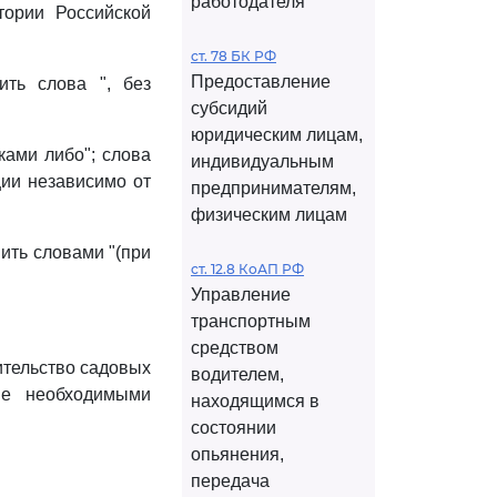
работодателя
тории Российской
ст. 78 БК РФ
Предоставление
ить слова ", без
субсидий
юридическим лицам,
ами либо"; слова
индивидуальным
ции независимо от
предпринимателям,
физическим лицам
ить словами "(при
ст. 12.8 КоАП РФ
Управление
транспортным
средством
ительство садовых
водителем,
ние необходимыми
находящимся в
состоянии
опьянения,
передача