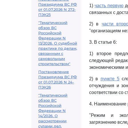
Президиума ВС РФ
1)
часть первую
д
от 01.07.2026 N 272-
связанных с дост
ПЭК25
"Тематический
2) в
части втор
обзор ВС
"организациям не
Российской
Федерации N
3. В статье 6:
13/2026. О судебной
практике по делам,
связанным с
1) второе пред
самовольным
следующей редакц
строительством"
экономическими и 
Постановление
Президиума ВС РФ
2) в
пункте 5
сло
от 01.07.2026 N 24-
отчуждения и зо
ПЭК26
соответствии со с
"Тематический
обзор ВС
4. Наименование
Российской
Федерации N
"Режим и эколо
14/2026. О
рассмотрении
загрязнению всле
судами дел,