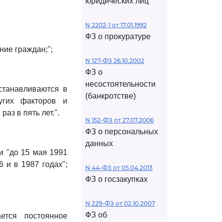
юридических лиц
N 2202-1 от 17.01.1992
ФЗ о прокуратуре
ние граждан;";
N 127-ФЗ 26.10.2002
ФЗ о
несостоятельности
устанавливаются в
(банкротстве)
угих факторов и
з в пять лет.".
N 152-ФЗ от 27.07.2006
ФЗ о персональных
данных
и "до 15 мая 1991
 и в 1987 годах";
N 44-ФЗ от 05.04.2013
ФЗ о госзакупках
N 229-ФЗ от 02.10.2007
ФЗ об
ется постоянное