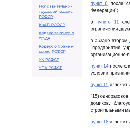
пункт 8
после сл
Исправительно -
Федерации";
трудовой кодекс
РСФСР
в
пункте 11
слов
КоАП РСФСР
ограничения двум
Кодекс законов о
труде
в абзаце втором
Кодекс о браке и
"предприятия, уч
семье РСФСР
организационно-п
УК РСФСР
пункт 14
после сл
УПК РСФСР
условии признани
пункт 15
изложить
"15) одноразовое
домиков, благоу
строительными ма
пункт 18
изложить