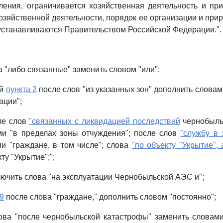
ения, ограничивается хозяйственная деятельность и пр
озяйственной деятельности, порядок ее организации и при
устанавливаются Правительством Российской Федерации.".
 "либо связанные" заменить словом "или";
ый
пункта 2
после слов "из указанных зон" дополнить словам
ации";
сле слов
"связанных с ликвидацией последствий
чернобыль
ми "в пределах зоны отчуждения"; после слов
"службу в 
и "граждане, в том числе"; слова
"по объекту "Укрытие", 
ту "Укрытие";";
ючить слова "на эксплуатации Чернобыльской АЭС и";
 9
после слова "граждане," дополнить словом "постоянно";
ва "после чернобыльской катастрофы" заменить словами