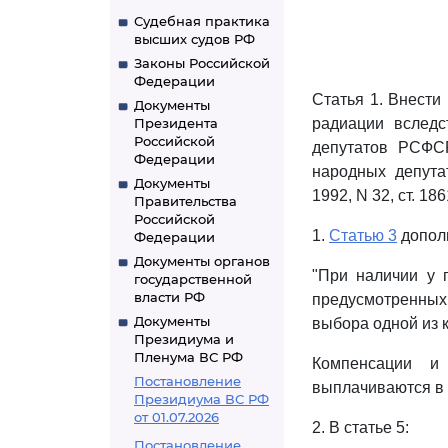
Судебная практика
высших судов РФ
Законы Российской
Федерации
Статья 1. Внести
Документы
Президента
радиации вслед
Российской
депутатов РСФСР
Федерации
народных депута
Документы
1992, N 32, ст. 1
Правительства
Российской
1.
Статью 3
дополн
Федерации
Документы органов
"При наличии у 
государственной
власти РФ
предусмотренных
Документы
выбора одной из к
Президиума и
Пленума ВС РФ
Компенсации и
Постановление
выплачиваются в
Президиума ВС РФ
от 01.07.2026
2. В статье 5:
Постановление