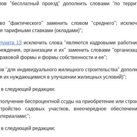
ов "бесплатный проезд" дополнить словами "по терри
о "фактического" заменить словом "среднего"; исключ
я тарифными ставками (окладами)";
пункта 13
исключить слова "являются кадровыми работник
реждения, организации и их" заменить словами "организа
равовой формы и формы собственности и ее";
ов "для индивидуального жилищного строительства" дополн
я их нуждающимися в улучшении жилищных условий)";
 в следующей редакции:
 получение беспроцентной ссуды на приобретение или стро
стройство садовых участков, внеочередное обеспече
териалами;";
 в следующей редакции: