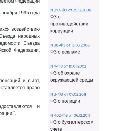
оветом Федерации
N 273-ФЗ от 25.12.2008
 ноября 1995 года
ФЗ о
противодействии
ихся воздействию
коррупции
Съезда народных
Ведомости Съезда
N 38-ФЗ от 13.03.2006
йской Федерации,
ФЗ о рекламе
N 7-ФЗ от 10.01.2002
ФЗ об охране
окружающей среды
енсаций и льгот,
ставляется право
N 3-ФЗ от 07.02.2011
ФЗ о полиции
доставляются и
ации.".
N 402-ФЗ от 06.12.2011
ФЗ о бухгалтерском
учете