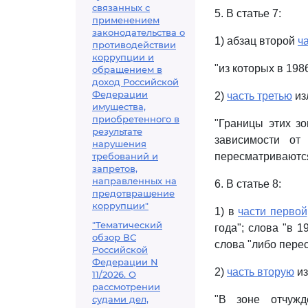
связанных с
5. В статье 7:
применением
законодательства о
1) абзац второй
ч
противодействии
коррупции и
"из которых в 198
обращением в
доход Российской
Федерации
2)
часть третью
из
имущества,
приобретенного в
"Границы этих зо
результате
зависимости от
нарушения
требований и
пересматриваются
запретов,
направленных на
6. В статье 8:
предотвращение
коррупции"
1) в
части первой
"Тематический
года"; слова "в 
обзор ВС
слова "либо пере
Российской
Федерации N
2)
часть вторую
из
11/2026. О
рассмотрении
судами дел,
"В зоне отчужд