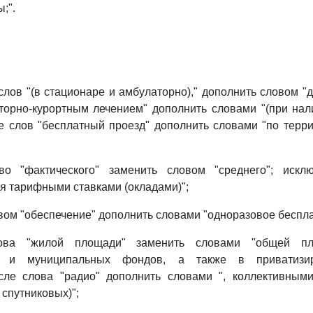
;".
лов "(в стационаре и амбулаторно)," дополнить словом "д
торно-курортным лечением" дополнить словами "(при на
ле слов "бесплатный проезд" дополнить словами "по терр
о "фактического" заменить словом "среднего"; исклю
я тарифными ставками (окладами)";
ом "обеспечение" дополнить словами "одноразовое беспла
ва "жилой площади" заменить словами "общей п
ого и муниципальных фондов, а также в приватизи
сле слова "радио" дополнить словами ", коллективным
 спутниковых)";