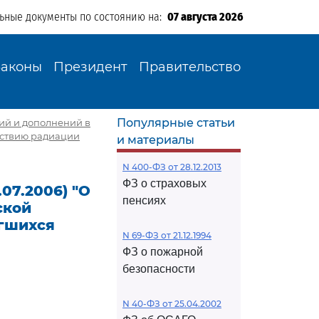
льные документы по состоянию на:
07 августа 2026
Законы
Президент
Правительство
Популярные статьи
ений и дополнений в
йствию радиации
и материалы
N 400-ФЗ от 28.12.2013
ФЗ о страховых
.07.2006) "О
пенсиях
ской
ргшихся
N 69-ФЗ от 21.12.1994
ФЗ о пожарной
безопасности
N 40-ФЗ от 25.04.2002