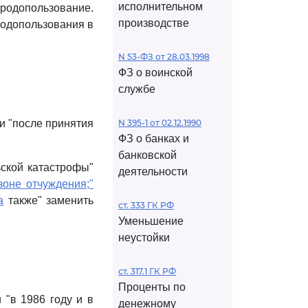
исполнительном
иродопользование.
производстве
родопользования в
N 53-ФЗ от 28.03.1998
ФЗ о воинской
службе
и "после принятия
N 395-1 от 02.12.1990
ФЗ о банках и
банковской
ской катастрофы"
деятельности
зоне отчуждения;"
а
также" заменить
ст. 333 ГК РФ
Уменьшение
неустойки
ст. 317.1 ГК РФ
Проценты по
 "в 1986 году и в
денежному