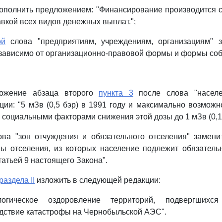
ополнить предложением: "Финансирование производится с
авкой всех видов денежных выплат.";
ой
слова "предприятиям, учреждениям, организациям" 
зависимо от организационно-правовой формы и формы соб
ложение абзаца второго
пункта 3
после слова "населе
ии: "5 мЗв (0,5 бэр) в 1991 году и максимально возможн
социальными факторами снижения этой дозы до 1 мЗв (0,1 б
ва "зон отчуждения и обязательного отселения" замени
ны отселения, из которых население подлежит обязатель
татьей 9 настоящего Закона".
раздела II
изложить в следующей редакции:
гическое оздоровление территорий, подвергшихся
дствие катастрофы на Чернобыльской АЭС".