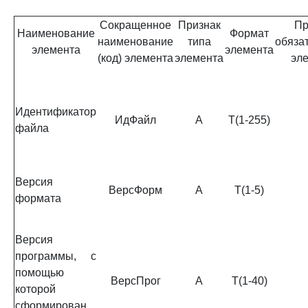
Сокращенное
Признак
Пр
Наименование
Формат
наименование
типа
обяза
элемента
элемента
(код) элемента
элемента
эл
Идентификатор
ИдФайл
А
T(1-255)
файла
Версия
ВерсФорм
А
T(1-5)
формата
Версия
программы, с
помощью
ВерсПрог
А
T(1-40)
которой
сформирован