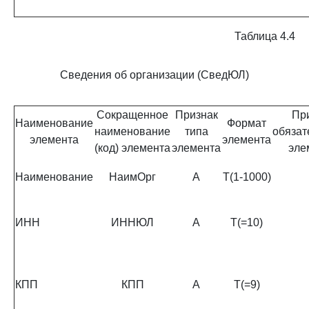
Таблица 4.4
Сведения об организации (СведЮЛ)
Сокращенное
Признак
Пр
Наименование
Формат
наименование
типа
обязат
элемента
элемента
(код) элемента
элемента
эле
Наименование
НаимОрг
А
T(1-1000)
ИНН
ИННЮЛ
А
T(=10)
КПП
КПП
А
T(=9)