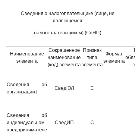
Сведения о налогоплательщике (лице, не
являющемся
налогоплательщиком) (СвНП)
Сокращенное
Признак
Наименование
Формат
наименование
типа
обя
элемента
элемента
(код) элемента
элемента
э
Сведения об
СведЮЛ
С
организации |
Сведения об
индивидуальном
СведИП
С
предпринимателе