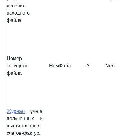
деления
исходного
файла
Номер
текущего
НомФайл
А
N(5)
файла
Журнал
учета
полученных и
выставленных
счетов-фактур,