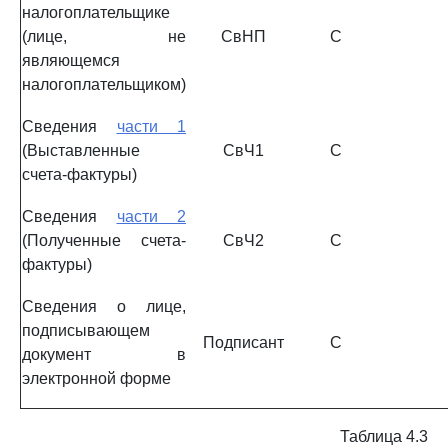
налогоплательщике
(лице, не
СвНП
С
являющемся
налогоплательщиком)
Сведения
части 1
(Выставленные
СвЧ1
С
счета-фактуры)
Сведения
части 2
(Полученные счета-
СвЧ2
С
фактуры)
Сведения о лице,
подписывающем
Подписант
С
документ в
электронной форме
Таблица 4.3