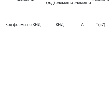
(код) элемента
элемента
Код формы по КНД
КНД
А
T(=7)