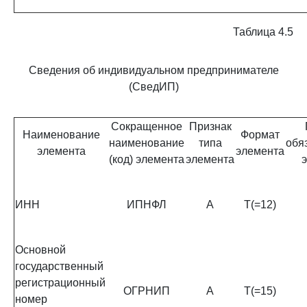
Таблица 4.5
Сведения об индивидуальном предпринимателе
(СведИП)
Сокращенное
Признак
Наименование
Формат
наименование
типа
обя
элемента
элемента
(код) элемента
элемента
ИНН
ИПНФЛ
А
T(=12)
Основной
государственный
регистрационный
ОГРНИП
А
T(=15)
номер