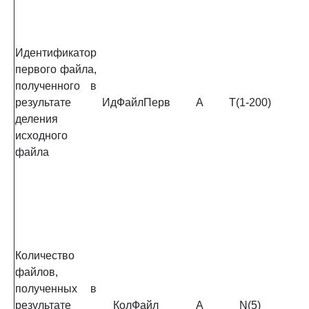
Идентификатор
первого файла,
полученного в
результате
ИдФайлПерв
А
T(1-200)
деления
исходного
файла
Количество
файлов,
полученных в
результате
КолФайл
А
N(5)