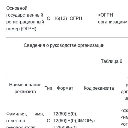
Основной
государственный
<ОГРН
О
I6(13)
ОГРН
регистрационный
организации>
номер (ОГРН)
Сведения о руководстве организации
Таблица 6
Наименование
р
Тип
Формат
Код реквизита
реквизита
до
и
<ф
Фамилия, имя,
Т2(60)|E(0),
<им
отчество
О
Т2(60)|E(0),
ФИОРук
<от
руководителя
Т2(60)|E(0)