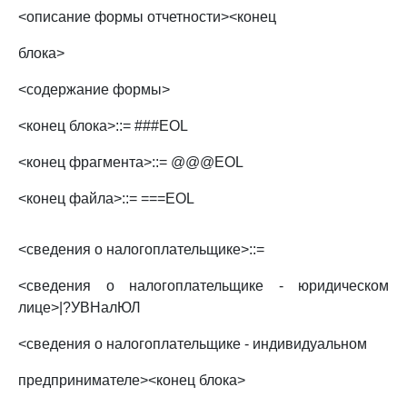
<описание формы отчетности><конец
блока>
<содержание формы>
<конец блока>::= ###EOL
<конец фрагмента>::= @@@EOL
<конец файла>::= ===EOL
<сведения о налогоплательщике>::=
<сведения о налогоплательщике - юридическом
лице>|?УВНалЮЛ
<сведения о налогоплательщике - индивидуальном
предпринимателе><конец блока>