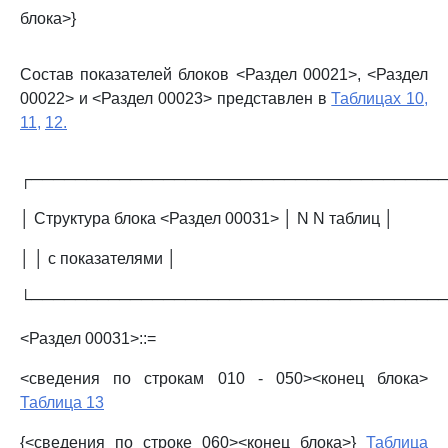
блока>}
Состав показателей блоков <Раздел 00021>, <Раздел
00022> и <Раздел 00023> представлен в
Таблицах 10,
11,
12.
┌─────────────────────────────────────
│ Структура блока <Раздел 00031> │ N N таблиц │
│ │ с показателями │
└─────────────────────────────────────
<Раздел 00031>::=
<сведения по строкам 010 - 050><конец блока>
Таблица 13
{<сведения по строке 060><конец блока>}
Таблица