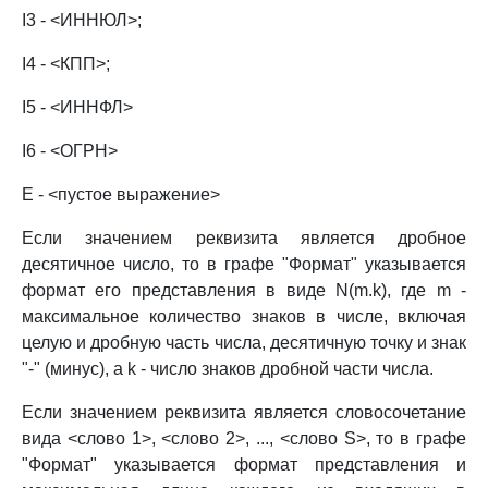
I3 - <ИННЮЛ>;
I4 - <КПП>;
I5 - <ИННФЛ>
I6 - <ОГРН>
Е - <пустое выражение>
Если значением реквизита является дробное
десятичное число, то в графе "Формат" указывается
формат его представления в виде N(m.k), где m -
максимальное количество знаков в числе, включая
целую и дробную часть числа, десятичную точку и знак
"-" (минус), а k - число знаков дробной части числа.
Если значением реквизита является словосочетание
вида <слово 1>, <слово 2>, ..., <слово S>, то в графе
"Формат" указывается формат представления и