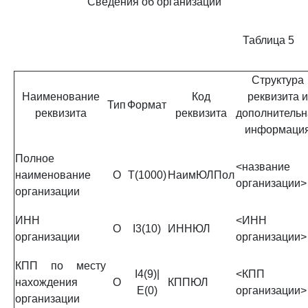
Сведения об организации
Таблица 5
Структура
Наименование
Код
реквизита и
Тип
Формат
реквизита
реквизита
дополнительн
информаци
Полное
<название
наименование
О
Т(1000)
НаимЮЛПол
организации>
организации
ИНН
<ИНН
О
I3(10)
ИННЮЛ
организации
организации>
КПП по месту
I4(9)|
<КПП
нахождения
О
КППЮЛ
Е(0)
организации>
организации