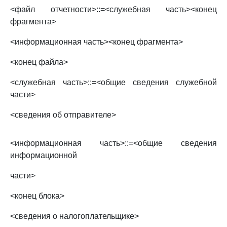
<файл отчетности>::=<служебная часть><конец
фрагмента>
<информационная часть><конец фрагмента>
<конец файла>
<служебная часть>::=<общие сведения служебной
части>
<сведения об отправителе>
<информационная часть>::=<общие сведения
информационной
части>
<конец блока>
<сведения о налогоплательщике>