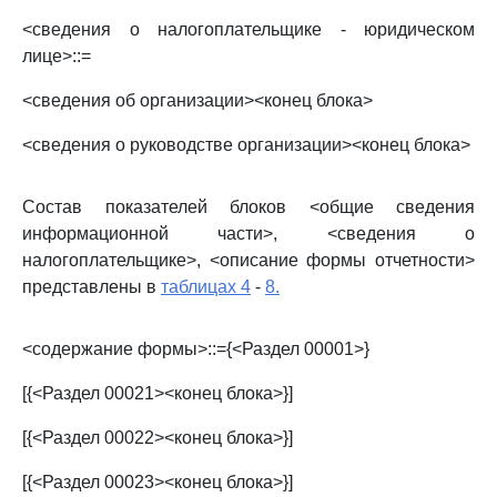
<сведения о налогоплательщике - юридическом
лице>::=
<сведения об организации><конец блока>
<сведения о руководстве организации><конец блока>
Состав показателей блоков <общие сведения
информационной части>, <сведения о
налогоплательщике>, <описание формы отчетности>
представлены в
таблицах 4
-
8.
<содержание формы>::={<Раздел 00001>}
[{<Раздел 00021><конец блока>}]
[{<Раздел 00022><конец блока>}]
[{<Раздел 00023><конец блока>}]