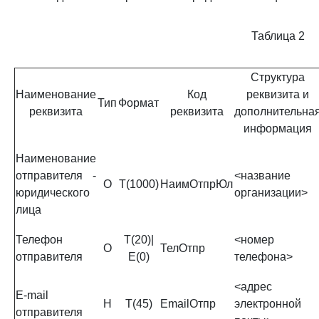
Таблица 2
Структура
Наименование
Код
реквизита и
Тип
Формат
реквизита
реквизита
дополнительна
информация
Наименование
отправителя -
<название
О
Т(1000)
НаимОтпрЮл
юридического
организации>
лица
Телефон
Т(20)|
<номер
О
ТелОтпр
отправителя
Е(0)
телефона>
<адрес
Е-mail
Н
Т(45)
EmailOтпр
электронной
отправителя