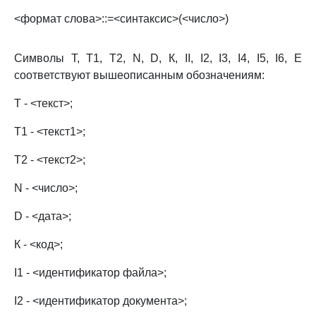
<формат слова>::=<синтаксис>(<число>)
Символы Т, Т1, Т2, N, D, К, II, I2, I3, I4, I5, I6, Е
соответствуют вышеописанным обозначениям:
Т - <текст>;
Т1 - <текст1>;
Т2 - <текст2>;
N - <число>;
D - <дата>;
К - <код>;
I1 - <идентификатор файла>;
I2 - <идентификатор документа>;