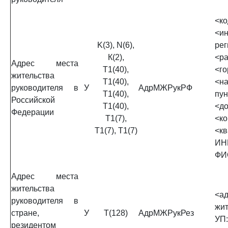
<к
<и
K(3), N(6),
рег
К(2),
<ра
Адрес места
Т1(40),
<го
жительства
Т1(40),
<н
руководителя в
У
АдрМЖРукРФ
Т1(40),
пун
Российской
Т1(40),
<до
Федерации
Т1(7),
<ко
Т1(7), Т1(7)
<кв
ИН
ФИО
Адрес места
жительства
<а
руководителя в
жит
стране,
У
Т(128)
АдрМЖРукРез
УП:
резидентом