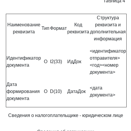
Таблица 4
Структура
Наименование
Код
реквизита и
Тип
Формат
реквизита
реквизита
дополнительная
информация
<идентификатор
Идентификатор
отправителя>
О
I2(33)
ИдДок
документа
<год><номер
документа>
Дата
<дата
формирования
О
D(10)
ДатаДок
документа>
документа
Сведения о налогоплательщике - юридическом лице