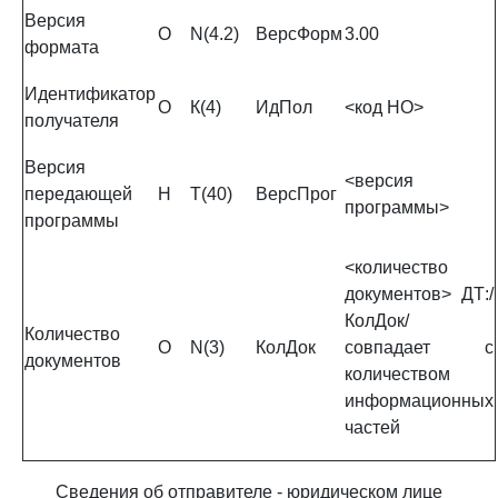
Версия
О
N(4.2)
ВерсФорм
3.00
формата
Идентификатор
О
К(4)
ИдПол
<код НО>
получателя
Версия
<версия
передающей
Н
Т(40)
ВерсПрог
программы>
программы
<количество
документов> ДТ:/
КолДок/
Количество
О
N(3)
КолДок
совпадает с
документов
количеством
информационных
частей
Сведения об отправителе - юридическом лице