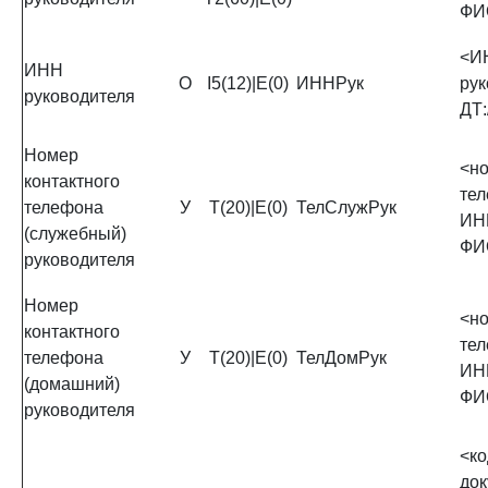
ФИО
<И
ИНН
О
I5(12)|E(0)
ИННРук
рук
руководителя
ДТ:
Номер
<н
контактного
те
телефона
У
Т(20)|Е(0)
ТелСлужРук
ИН
(служебный)
ФИО
руководителя
Номер
<н
контактного
те
телефона
У
Т(20)|Е(0)
ТелДомРук
ИН
(домашний)
ФИО
руководителя
<
док