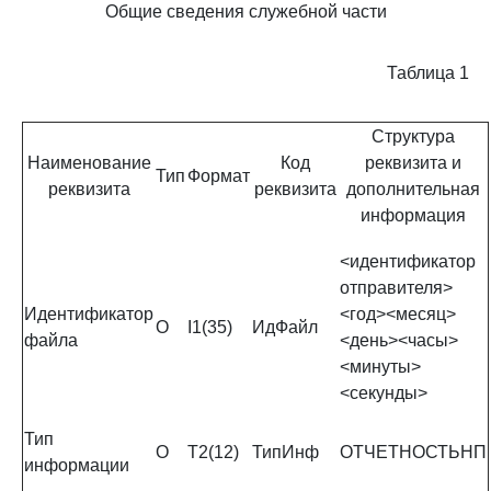
Общие сведения служебной части
Таблица 1
Структура
Наименование
Код
реквизита и
Тип
Формат
реквизита
реквизита
дополнительная
информация
<идентификатор
отправителя>
Идентификатор
<год><месяц>
О
I1(35)
ИдФайл
файла
<день><часы>
<минуты>
<секунды>
Тип
О
Т2(12)
ТипИнф
ОТЧЕТНОСТЬНП
информации