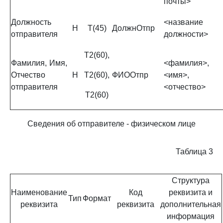
почты>
Должность
<название
Н
Т(45)
ДолжнОтпр
отправителя
должности>
Т2(60),
Фамилия, Имя,
<фамилия>,
Отчество
Н
Т2(60),
ФИООтпр
<имя>,
отправителя
<отчество>
Т2(60)
Сведения об отправителе - физическом лице
Таблица 3
Структура
Наименование
Код
реквизита и
Тип
Формат
реквизита
реквизита
дополнительная
информация