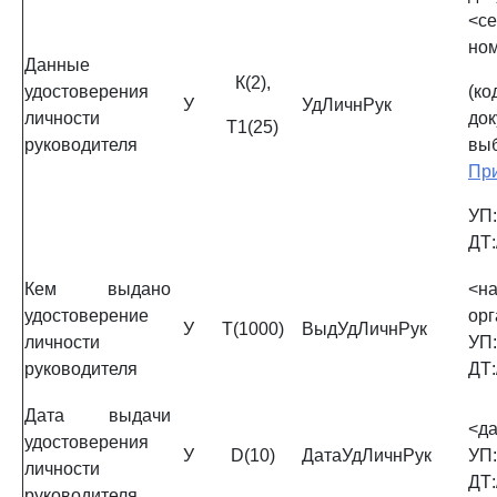
<
но
Данные
К(2),
удостоверения
(
У
УдЛичнРук
личности
док
Т1(25)
руководителя
вы
Пр
УП:
ДТ:
Кем выдано
<н
удостоверение
орг
У
Т(1000)
ВыдУдЛичнРук
личности
УП:
руководителя
ДТ:
Дата выдачи
<д
удостоверения
У
D(10)
ДатаУдЛичнРук
УП:
личности
ДТ:
руководителя