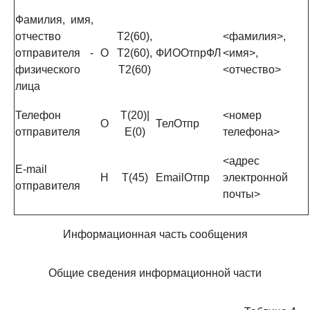
Фамилия, имя,
отчество
Т2(60),
<фамилия>,
отправителя -
О
Т2(60),
ФИООтпрФЛ
<имя>,
физического
Т2(60)
<отчество>
лица
Телефон
Т(20)|
<номер
О
ТелОтпр
отправителя
Е(0)
телефона>
<адрес
Е-mail
Н
Т(45)
EmailОтпр
электронной
отправителя
почты>
Информационная часть сообщения
Общие сведения информационной части