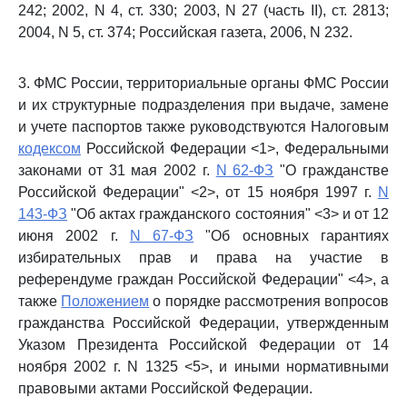
242; 2002, N 4, ст. 330; 2003, N 27 (часть II), ст. 2813;
2004, N 5, ст. 374; Российская газета, 2006, N 232.
3. ФМС России, территориальные органы ФМС России
и их структурные подразделения при выдаче, замене
и учете паспортов также руководствуются Налоговым
кодексом
Российской Федерации <1>, Федеральными
законами от 31 мая 2002 г.
N 62-ФЗ
"О гражданстве
Российской Федерации" <2>, от 15 ноября 1997 г.
N
143-ФЗ
"Об актах гражданского состояния" <3> и от 12
июня 2002 г.
N 67-ФЗ
"Об основных гарантиях
избирательных прав и права на участие в
референдуме граждан Российской Федерации" <4>, а
также
Положением
о порядке рассмотрения вопросов
гражданства Российской Федерации, утвержденным
Указом Президента Российской Федерации от 14
ноября 2002 г. N 1325 <5>, и иными нормативными
правовыми актами Российской Федерации.