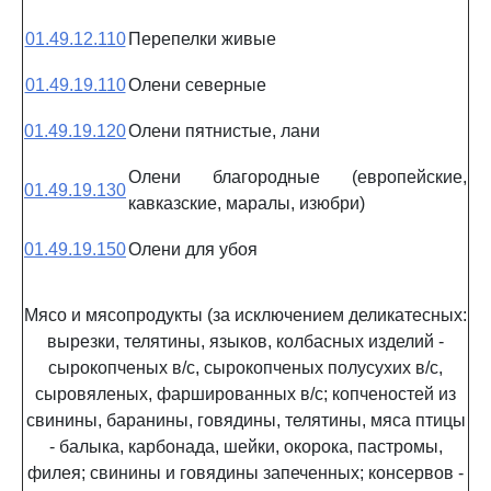
01.49.12.110
Перепелки живые
01.49.19.110
Олени северные
01.49.19.120
Олени пятнистые, лани
Олени благородные (европейские,
01.49.19.130
кавказские, маралы, изюбри)
01.49.19.150
Олени для убоя
Мясо и мясопродукты (за исключением деликатесных:
вырезки, телятины, языков, колбасных изделий -
сырокопченых в/с, сырокопченых полусухих в/с,
сыровяленых, фаршированных в/с; копченостей из
свинины, баранины, говядины, телятины, мяса птицы
- балыка, карбонада, шейки, окорока, пастромы,
филея; свинины и говядины запеченных; консервов -