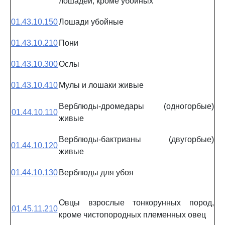
лошадей, кроме убойных
01.43.10.150
Лошади убойные
01.43.10.210
Пони
01.43.10.300
Ослы
01.43.10.410
Мулы и лошаки живые
Верблюды-дромедары (одногорбые)
01.44.10.110
живые
Верблюды-бактрианы (двугорбые)
01.44.10.120
живые
01.44.10.130
Верблюды для убоя
Овцы взрослые тонкорунных пород,
01.45.11.210
кроме чистопородных племенных овец