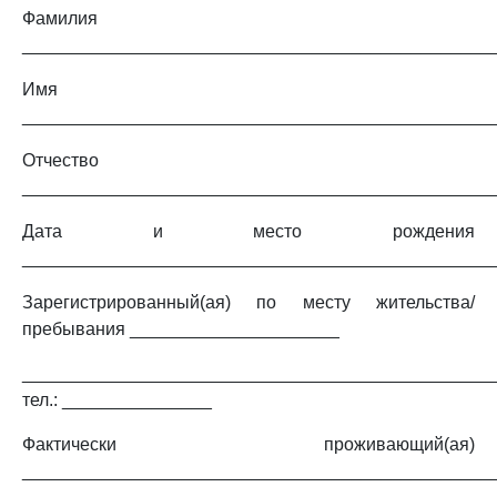
Фамилия
_______________________________________________
Имя
_______________________________________________
Отчество
_______________________________________________
Дата и место рождения
_______________________________________________
Зарегистрированный(ая) по месту жительства/
пребывания _____________________
_______________________________________________
тел.: _______________
Фактически проживающий(ая)
_______________________________________________