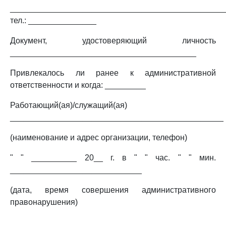
_______________________________________________
тел.: _______________
Документ, удостоверяющий личность
_________________________________________
Привлекалось ли ранее к административной
ответственности и когда: _________
Работающий(ая)/служащий(ая)
_______________________________________________
(наименование и адрес организации, телефон)
" " __________ 20__ г. в " " час. " " мин.
_____________________________
(дата, время совершения административного
правонарушения)
_______________________________________________