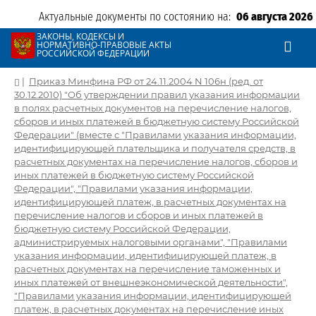
Актуальные документы по состоянию на:
06 августа 2026
ЗАКОНЫ, КОДЕКСЫ И
НОРМАТИВНО-ПРАВОВЫЕ АКТЫ
РОССИЙСКОЙ ФЕДЕРАЦИИ
|
Приказ Минфина РФ от 24.11.2004 N 106н (ред. от
30.12.2010) "Об утверждении правил указания информации
в полях расчетных документов на перечисление налогов,
сборов и иных платежей в бюджетную систему Российской
Федерации" (вместе с "Правилами указания информации,
идентифицирующей плательщика и получателя средств, в
расчетных документах на перечисление налогов, сборов и
иных платежей в бюджетную систему Российской
Федерации", "Правилами указания информации,
идентифицирующей платеж, в расчетных документах на
перечисление налогов и сборов и иных платежей в
бюджетную систему Российской Федерации,
администрируемых налоговыми органами", "Правилами
указания информации, идентифицирующей платеж, в
расчетных документах на перечисление таможенных и
иных платежей от внешнеэкономической деятельности",
"Правилами указания информации, идентифицирующей
платеж, в расчетных документах на перечисление иных