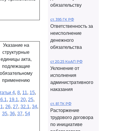
обязательству
ст. 395 ГК РФ
Ответственность за
неисполнение
денежного
Указание на
обязательства
структурные
единицы акта,
ст 20.25 КоАП РФ
подлежащие
Уклонение от
обязательному
исполнения
применению
административного
наказания
татьи 4
,
8
,
11
,
15
,
6.1
,
19.1
,
20
,
25
,
ст. 81 ТК РФ
.1
,
26
,
27
,
32.1
,
34
,
Расторжение
35
,
36
,
37
,
54
трудового договора
по инициативе