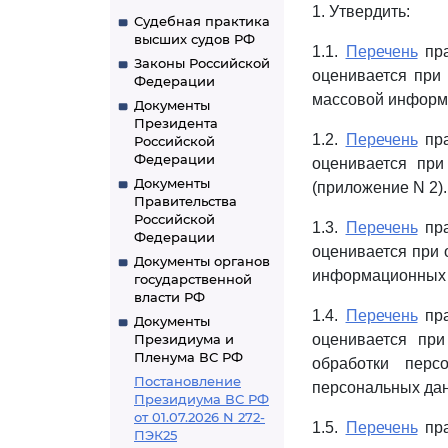
1. Утвердить:
Судебная практика
высших судов РФ
1.1.
Перечень
пра
Законы Российской
оценивается при
Федерации
массовой информа
Документы
Президента
1.2.
Перечень
пра
Российской
Федерации
оценивается при
Документы
(приложение N 2).
Правительства
Российской
1.3.
Перечень
пра
Федерации
оценивается при 
Документы органов
информационных т
государственной
власти РФ
1.4.
Перечень
пра
Документы
Президиума и
оценивается при
Пленума ВС РФ
обработки перс
Постановление
персональных дан
Президиума ВС РФ
от 01.07.2026 N 272-
1.5.
Перечень
пра
ПЭК25