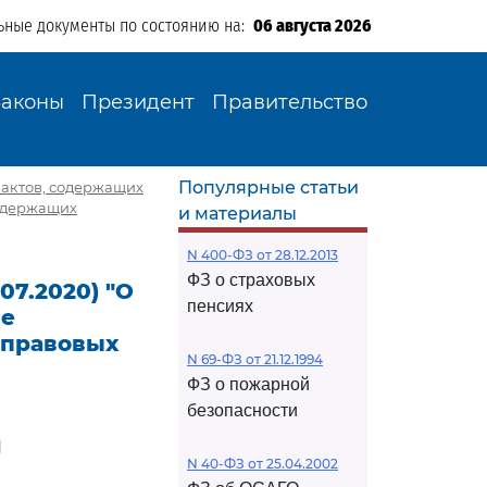
ьные документы по состоянию на:
06 августа 2026
Законы
Президент
Правительство
Популярные статьи
х актов, содержащих
содержащих
и материалы
N 400-ФЗ от 28.12.2013
ФЗ о страховых
.07.2020) "О
пенсиях
ые
 правовых
N 69-ФЗ от 21.12.1994
ФЗ о пожарной
безопасности
Й
N 40-ФЗ от 25.04.2002