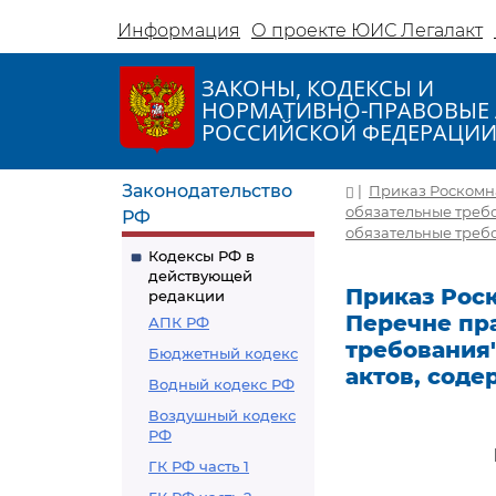
Информация
О проекте ЮИС Легалакт
ЗАКОНЫ, КОДЕКСЫ И
НОРМАТИВНО-ПРАВОВЫЕ 
РОССИЙСКОЙ ФЕДЕРАЦИ
Законодательство
|
Приказ Роскомнад
обязательные требо
РФ
обязательные треб
Кодексы РФ в
действующей
Приказ Роско
редакции
Перечне пр
АПК РФ
требования
Бюджетный кодекс
актов, сод
Водный кодекс РФ
Воздушный кодекс
РФ
ГК РФ часть 1