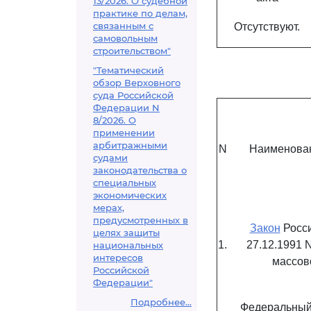
13/2026. О судебной
практике по делам,
связанным с
Отсутствуют.
самовольным
строительством"
"Тематический
обзор Верховного
суда Российской
Федерации N
8/2026. О
применении
арбитражными
N
Наименован
судами
законодательства о
специальных
экономических
мерах,
предусмотренных в
Закон
Росси
целях защиты
1.
27.12.1991 
национальных
интересов
массов
Российской
Федерации"
Подробнее...
Федеральны