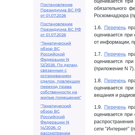
оценивается при
Постановление
обязательного ф
Президиума ВС РФ
от 01.07.2026
Роскомнадзора (п
Постановление
1.6.
Перечень
пра
Президиума ВС РФ
от 01.07.2026
оценивается при 
от информации, п
"Тематический
обзор ВС
Российской
1.7.
Перечень
пра
Федерации N
оценивается при
12/2026. По делам,
(приложение N 7).
связанным с
оспариванием
1.8.
Перечень
пра
сделок, повлекших
переход права
оценивается при
собственности на
вещания и радиов
жилые помещения"
"Тематический
1.9.
Перечень
пра
обзор ВС
оценивается при 
Российской
распространения
Федерации N
14/2026. О
сети "Интернет" (
рассмотрении