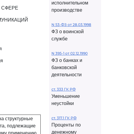
исполнительном
 СФЕРЕ
производстве
МУНИКАЦИЙ
N 53-ФЗ от 28.03.1998
ФЗ о воинской
службе
я
N 395-1 от 02.12.1990
ФЗ о банках и
ля
банковской
деятельности
ст. 333 ГК РФ
Уменьшение
неустойки
ст. 317.1 ГК РФ
на структурные
Проценты по
та, подлежащие
денежному
ому применению