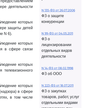
 предоставлением
ере деятельности
N 135-ФЗ от 26.07.2006
ФЗ о защите
конкуренции
блюдение которых
фере защиты детей
е N 6).
N 99-ФЗ от 04.05.2011
ФЗ о
блюдение которых
лицензировании
ля в сфере связи
отдельных видов
деятельности
блюдение которых
N 14-ФЗ от 08.02.1998
я телевизионного
ФЗ об ООО
блюдение которых
N 223-ФЗ от 18.07.2011
ФЗ о закупках
(надзора) в сфере
товаров, работ, услуг
тях, в том числе
отдельными видами