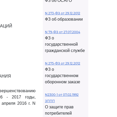
ФЗ об ОСАГО
N 273-ФЗ от 29.12.2012
ФЗ об образовании
КАЦИЙ
N 79-ФЗ от 27.07.2004
ФЗ о
государственной
гражданской службе
N 275-ФЗ от 29.12.2012
ФЗ о
государственном
АНИЯ
оборонном заказе
овершенствованию
N2300-1 от 07.02.1992
16 - 2017 годы,
ЗППП
апреля 2016 г. N
О защите прав
потребителей