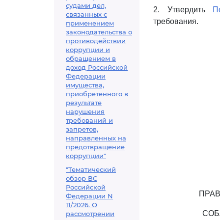
судами дел,
2. Утвердить
П
связанных с
требования.
применением
законодательства о
противодействии
коррупции и
обращением в
доход Российской
Федерации
имущества,
приобретенного в
результате
нарушения
требований и
запретов,
направленных на
предотвращение
коррупции"
"Тематический
обзор ВС
Российской
ПРАВ
Федерации N
11/2026. О
СОБ
рассмотрении