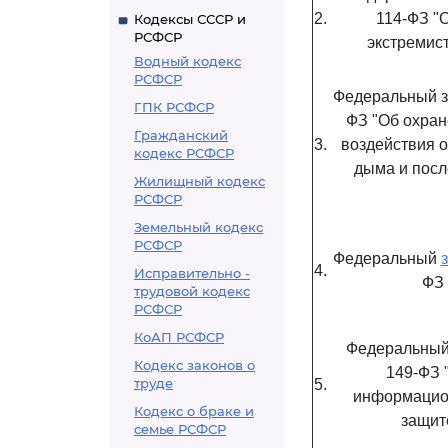
2.
114-ФЗ "
Кодексы СССР и
РСФСР
экстремис
Водный кодекс
РСФСР
Федеральный за
ГПК РСФСР
ФЗ "Об охран
Гражданский
3.
воздействия 
кодекс РСФСР
дыма и посл
Жилищный кодекс
РСФСР
Земельный кодекс
РСФСР
Федеральный
4.
Исправительно -
ФЗ 
трудовой кодекс
РСФСР
КоАП РСФСР
Федеральны
Кодекс законов о
149-ФЗ 
труде
5.
информацион
Кодекс о браке и
защит
семье РСФСР