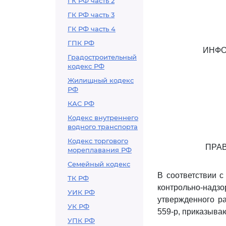
ГК РФ часть 2
ГК РФ часть 3
ГК РФ часть 4
ГПК РФ
ИНФО
Градостроительный
кодекс РФ
Жилищный кодекс
РФ
КАС РФ
Кодекс внутреннего
водного транспорта
Кодекс торгового
ПРА
мореплавания РФ
Семейный кодекс
В соответствии 
ТК РФ
контрольно-над
УИК РФ
утвержденного р
УК РФ
559-р, приказыва
УПК РФ