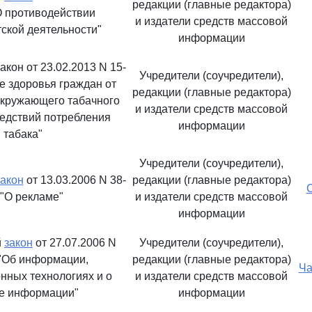
редакции (главные редактора)
О противодействии
и издатели средств массовой
тской деятельности"
информации
кон от 23.02.2013 N 15-
Учредители (соучредители),
е здоровья граждан от
редакции (главные редактора)
окружающего табачного
и издатели средств массовой
едствий потребления
информации
табака"
Учредители (соучредители),
закон
от 13.03.2006 N 38-
редакции (главные редактора)
С
"О рекламе"
и издатели средств массовой
информации
й
закон
от 27.07.2006 N
Учредители (соучредители),
"Об информации,
редакции (главные редактора)
Ча
ных технологиях и о
и издатели средств массовой
е информации"
информации