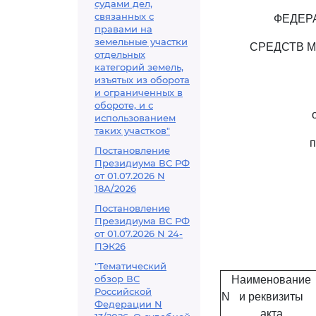
судами дел,
связанных с
ФЕДЕР
правами на
земельные участки
СРЕДСТВ 
отдельных
категорий земель,
изъятых из оборота
и ограниченных в
обороте, и с
использованием
таких участков"
п
Постановление
Президиума ВС РФ
от 01.07.2026 N
18А/2026
Постановление
Президиума ВС РФ
от 01.07.2026 N 24-
ПЭК26
"Тематический
обзор ВС
Наименование
Российской
N
и реквизиты
Федерации N
акта