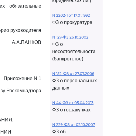
юридических лиц
х обязательные
N 2202-1 от 17.01.1992
ФЗ о прокуратуре
Врио руководителя
N 127-ФЗ 26.10.2002
А.А.ПАНКОВ
ФЗ о
несостоятельности
(банкротстве)
N 152-ФЗ от 27.07.2006
Приложение N 1
ФЗ о персональных
данных
азу Роскомнадзора
N 44-ФЗ от 05.04.2013
ФЗ о госзакупках
АНИЯ,
N 229-ФЗ от 02.10.2007
ФЗ об
ЕНИИ