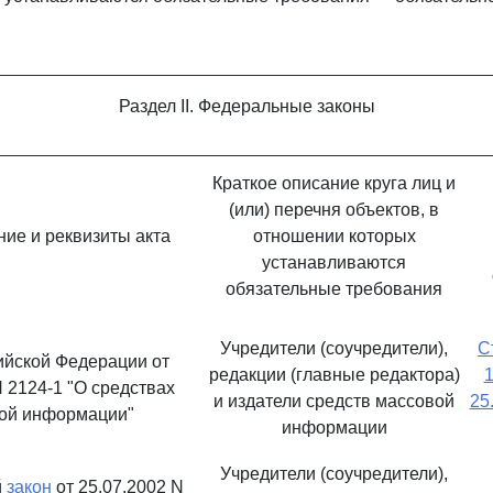
Раздел II. Федеральные законы
Краткое описание круга лиц и
(или) перечня объектов, в
ие и реквизиты акта
отношении которых
устанавливаются
обязательные требования
Учредители (соучредители),
С
йской Федерации от
редакции (главные редактора)
1
N 2124-1 "О средствах
и издатели средств массовой
25
ой информации"
информации
Учредители (соучредители),
й
закон
от 25.07.2002 N