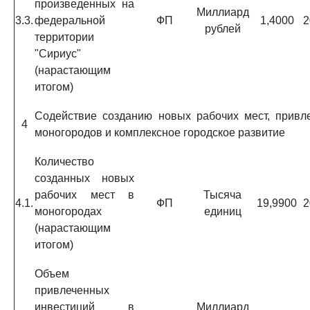
произведенных на
Миллиард
3.3.
федеральной
ФП
1,4000
2
рублей
территории
"Сириус"
(нарастающим
итогом)
Содействие созданию новых рабочих мест, привл
4
моногородов и комплексное городское развитие
Количество
созданных новых
рабочих мест в
Тысяча
4.1.
ФП
19,9900
2
моногородах
единиц
(нарастающим
итогом)
Объем
привлеченных
инвестиций в
Миллиард