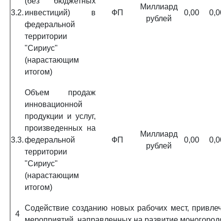
(без бюджетных
Миллиард
3.2.
инвестиций) в
ФП
0,00
0,0
рублей
федеральной
территории
"Сириус"
(нарастающим
итогом)
Объем продаж
инновационной
продукции и услуг,
произведенных на
Миллиард
3.3.
федеральной
ФП
0,00
0,0
рублей
территории
"Сириус"
(нарастающим
итогом)
Содействие созданию новых рабочих мест, привле
4
мероприятий, направленных на развитие моногородо