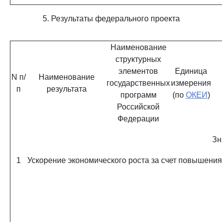
5. Результаты федерального проекта
Наименование
структурных
элементов
Единица
N п/
Наименование
государственных
измерения
п
результата
программ
(по
ОКЕИ
)
Российской
Федерации
Зн
1
Ускорение экономического роста за счет повышения