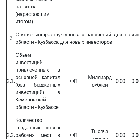
развития
(нарастающим
итогом)
Снятие инфраструктурных ограничений для повыш
2
области - Кузбасса для новых инвесторов
Объем
инвестиций,
привлеченных в
основной капитал
Миллиард
2.1.
ФП
0,00
0,0
(без бюджетных
рублей
инвестиций) в
Кемеровской
области - Кузбассе
Количество
созданных новых
Тысяча
2.2.
рабочих мест в
ФП
0,00
0,0
единиц