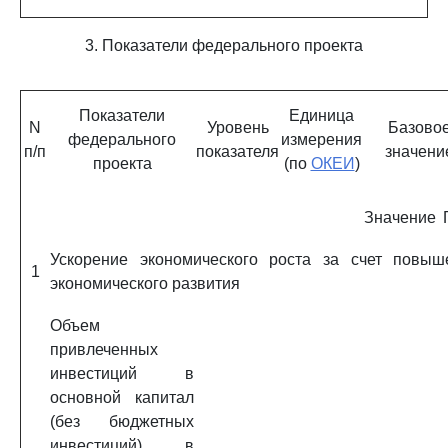
3. Показатели федерального проекта
Показатели
Единица
N
Уровень
Базово
федерального
измерения
п/п
показателя
значени
проекта
(по
ОКЕИ
)
Значение
Ускорение экономического роста за счет повыш
1
экономического развития
Объем
привлеченных
инвестиций в
основной капитал
(без бюджетных
инвестиций) в