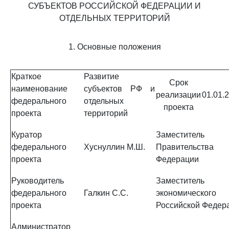
СУБЪЕКТОВ РОССИЙСКОЙ ФЕДЕРАЦИИ И
ОТДЕЛЬНЫХ ТЕРРИТОРИЙ
1. Основные положения
Краткое
Развитие
Срок
наименование
субъектов РФ и
реализации
01.01.
федерального
отдельных
проекта
проекта
территорий
Куратор
Заместитель П
федерального
Хуснуллин М.Ш.
Правительства
проекта
Федерации
Руководитель
Заместитель
федерального
Галкин С.С.
экономическог
проекта
Российской Федер
Администратор