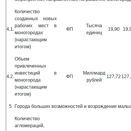
Количество
созданных новых
рабочих мест в
Тысяча
4.1.
ФП
19,90
19,
моногородах
единиц
(нарастающим
итогом)
Объем
привлеченных
инвестиций в
Миллиард
4.2.
ФП
127,72
127,
моногорода
рублей
(нарастающим
итогом)
5
Города больших возможностей и возрождение малы
Количество
агломераций,