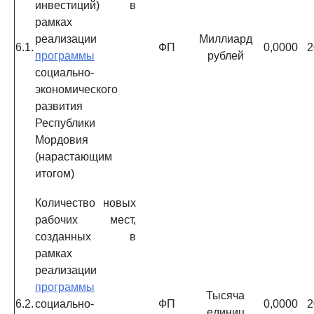
инвестиций) в
рамках
реализации
Миллиард
6.1.
ФП
0,0000
2
программы
рублей
социально-
экономического
развития
Республики
Мордовия
(нарастающим
итогом)
Количество новых
рабочих мест,
созданных в
рамках
реализации
программы
Тысяча
6.2.
социально-
ФП
0,0000
2
единиц