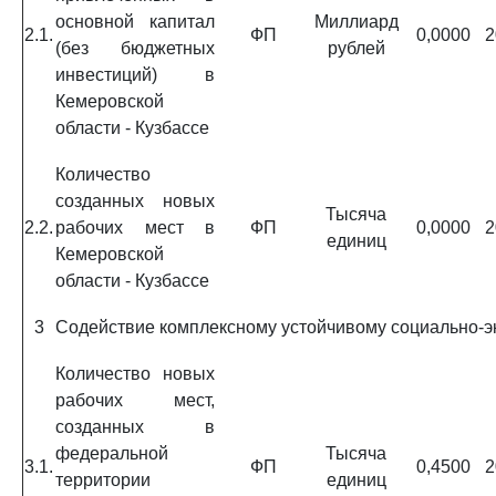
основной капитал
Миллиард
2.1.
ФП
0,0000
2
(без бюджетных
рублей
инвестиций) в
Кемеровской
области - Кузбассе
Количество
созданных новых
Тысяча
2.2.
рабочих мест в
ФП
0,0000
2
единиц
Кемеровской
области - Кузбассе
3
Содействие комплексному устойчивому социально-э
Количество новых
рабочих мест,
созданных в
федеральной
Тысяча
3.1.
ФП
0,4500
2
территории
единиц