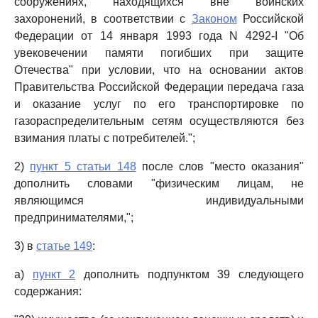
сооружениях, находящихся вне воинских
захоронений, в соответствии с
Законом
Российской
Федерации от 14 января 1993 года N 4292-I "Об
увековечении памяти погибших при защите
Отечества" при условии, что на основании актов
Правительства Российской Федерации передача газа
и оказание услуг по его транспортировке по
газораспределительным сетям осуществляются без
взимания платы с потребителей.";
2)
пункт 5 статьи 148
после слов "место оказания"
дополнить словами "физическим лицам, не
являющимся индивидуальными
предпринимателями,";
3) в
статье 149
:
а)
пункт 2
дополнить подпунктом 39 следующего
содержания: