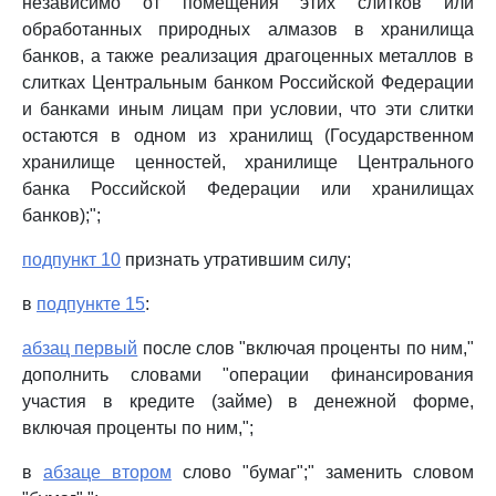
независимо от помещения этих слитков или
обработанных природных алмазов в хранилища
банков, а также реализация драгоценных металлов в
слитках Центральным банком Российской Федерации
и банками иным лицам при условии, что эти слитки
остаются в одном из хранилищ (Государственном
хранилище ценностей, хранилище Центрального
банка Российской Федерации или хранилищах
банков);";
подпункт 10
признать утратившим силу;
в
подпункте 15
:
абзац первый
после слов "включая проценты по ним,"
дополнить словами "операции финансирования
участия в кредите (займе) в денежной форме,
включая проценты по ним,";
в
абзаце втором
слово "бумаг";" заменить словом