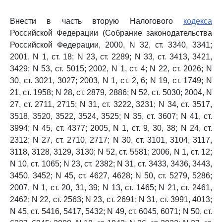
Внести в часть вторую Налогового
кодекса
Российской Федерации (Собрание законодательства
Российской Федерации, 2000, N 32, ст. 3340, 3341;
2001, N 1, ст. 18; N 23, ст. 2289; N 33, ст. 3413, 3421,
3429; N 53, ст. 5015; 2002, N 1, ст. 4; N 22, ст. 2026; N
30, ст. 3021, 3027; 2003, N 1, ст. 2, 6; N 19, ст. 1749; N
21, ст. 1958; N 28, ст. 2879, 2886; N 52, ст. 5030; 2004, N
27, ст. 2711, 2715; N 31, ст. 3222, 3231; N 34, ст. 3517,
3518, 3520, 3522, 3524, 3525; N 35, ст. 3607; N 41, ст.
3994; N 45, ст. 4377; 2005, N 1, ст. 9, 30, 38; N 24, ст.
2312; N 27, ст. 2710, 2717; N 30, ст. 3101, 3104, 3117,
3118, 3128, 3129, 3130; N 52, ст. 5581; 2006, N 1, ст. 12;
N 10, ст. 1065; N 23, ст. 2382; N 31, ст. 3433, 3436, 3443,
3450, 3452; N 45, ст. 4627, 4628; N 50, ст. 5279, 5286;
2007, N 1, ст. 20, 31, 39; N 13, ст. 1465; N 21, ст. 2461,
2462; N 22, ст. 2563; N 23, ст. 2691; N 31, ст. 3991, 4013;
N 45, ст. 5416, 5417, 5432; N 49, ст. 6045, 6071; N 50, ст.