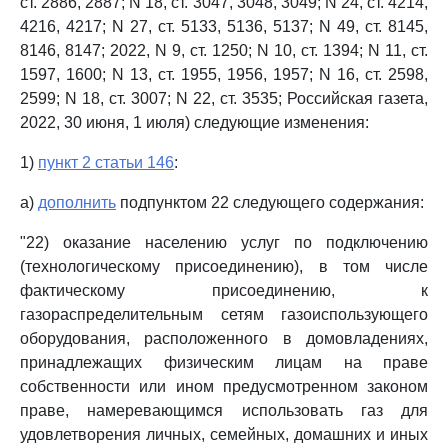
ст. 2886, 2887; N 18, ст. 3047, 3048, 3049; N 24, ст. 4214,
4216, 4217; N 27, ст. 5133, 5136, 5137; N 49, ст. 8145,
8146, 8147; 2022, N 9, ст. 1250; N 10, ст. 1394; N 11, ст.
1597, 1600; N 13, ст. 1955, 1956, 1957; N 16, ст. 2598,
2599; N 18, ст. 3007; N 22, ст. 3535; Российская газета,
2022, 30 июня, 1 июля) следующие изменения:
1)
пункт 2 статьи 146
:
а)
дополнить
подпунктом 22 следующего содержания:
"22) оказание населению услуг по подключению
(технологическому присоединению), в том числе
фактическому присоединению, к
газораспределительным сетям газоиспользующего
оборудования, расположенного в домовладениях,
принадлежащих физическим лицам на праве
собственности или ином предусмотренном законом
праве, намеревающимся использовать газ для
удовлетворения личных, семейных, домашних и иных