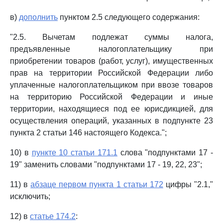
в)
дополнить
пунктом 2.5 следующего содержания:
"2.5. Вычетам подлежат суммы налога,
предъявленные налогоплательщику при
приобретении товаров (работ, услуг), имущественных
прав на территории Российской Федерации либо
уплаченные налогоплательщиком при ввозе товаров
на территорию Российской Федерации и иные
территории, находящиеся под ее юрисдикцией, для
осуществления операций, указанных в подпункте 23
пункта 2 статьи 146 настоящего Кодекса.";
10) в
пункте 10 статьи 171.1
слова "подпунктами 17 -
19" заменить словами "подпунктами 17 - 19, 22, 23";
11) в
абзаце первом пункта 1 статьи 172
цифры "2.1,"
исключить;
12) в
статье 174.2
: