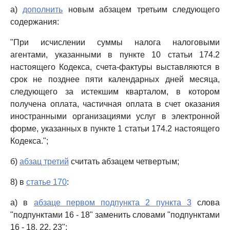
а)
дополнить
новым абзацем третьим следующего
содержания:
"При исчислении суммы налога налоговыми
агентами, указанными в пункте 10 статьи 174.2
настоящего Кодекса, счета-фактуры выставляются в
срок не позднее пяти календарных дней месяца,
следующего за истекшим кварталом, в котором
получена оплата, частичная оплата в счет оказания
иностранными организациями услуг в электронной
форме, указанных в пункте 1 статьи 174.2 настоящего
Кодекса.";
б)
абзац третий
считать абзацем четвертым;
8) в
статье 170
:
а) в
абзаце первом подпункта 2 пункта 3
слова
"подпунктами 16 - 18" заменить словами "подпунктами
16 - 18, 22, 23";