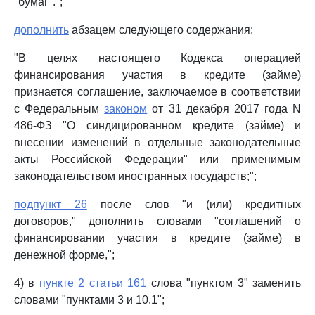
"бумаг".";
дополнить
абзацем следующего содержания:
"В целях настоящего Кодекса операцией
финансирования участия в кредите (займе)
признается соглашение, заключаемое в соответствии
с Федеральным
законом
от 31 декабря 2017 года N
486-ФЗ "О синдицированном кредите (займе) и
внесении изменений в отдельные законодательные
акты Российской Федерации" или применимым
законодательством иностранных государств;";
подпункт 26
после слов "и (или) кредитных
договоров," дополнить словами "соглашений о
финансировании участия в кредите (займе) в
денежной форме,";
4) в
пункте 2 статьи 161
слова "пунктом 3" заменить
словами "пунктами 3 и 10.1";