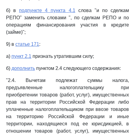
б) в
подпункте 4 пункта 4.1
слова "и по сделкам
РЕПО" заменить словами ", по сделкам РЕПО и по
операциям финансирования участия в кредите
(займе)";
9) в
статье 171
:
а)
пункт 2.1
признать утратившим силу;
б)
дополнить
пунктом 2.4 следующего содержания:
"2.4. Вычетам подлежат суммы налога,
предъявленные налогоплательщику при
приобретении товаров (работ, услуг), имущественных
прав на территории Российской Федерации либо
уплаченные налогоплательщиком при ввозе товаров
на территорию Российской Федерации и иные
территории, находящиеся под ее юрисдикцией, в
отношении товаров (работ, услуг), имущественных