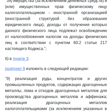
"39) имущества (за исключением денежных средств) и
(или) имущественных прав физическому лицу
налогоплательщиком - иностранной организацией
(иностранной структурой без образования
юридического лица), доходы от получения которых
данного физического лица подлежат освобождению
от налогообложения налогом на доходы физических
лиц в соответствии с пунктом 60.2 статьи 217
настоящего Кодекса.";
б) в
пункте 3
:
подпункт 9
изложить в следующей редакции:
"9) реализация руды, концентратов и других
промышленных продуктов, содержащих драгоценные
металлы, лома и отходов драгоценных металлов для
производства драгоценных металлов и аффинажа;
реализация драгоценных металлов
налогоплательщиками (за исключением указанных в