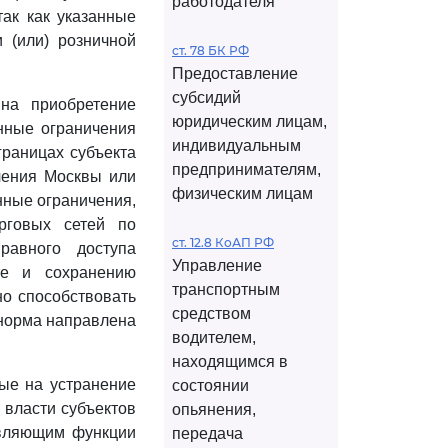
работодателя
ак как указанные
 (или) розничной
ст. 78 БК РФ
Предоставление
субсидий
на приобретение
юридическим лицам,
нные ограничения
индивидуальным
границах субъекта
предпринимателям,
чения Москвы или
физическим лицам
нные ограничения,
рговых сетей по
ст. 12.8 КоАП РФ
равного доступа
Управление
те и сохранению
транспортным
но способствовать
средством
 норма направлена
водителем,
находящимся в
ые на устранение
состоянии
 власти субъектов
опьянения,
твляющим функции
передача