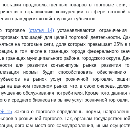
поставки продовольственных товаров в торговые сети, т
привести к ограничению конкуренции в сфере оптовой и
ению прав других хозяйствующих субъектов.
 о торговле
(статья 14)
устанавливаются ограничения 
торговых площадей для целей торговой деятельности. Да
няться на торговые сети, доля которых превышает 25% в 
рации, в том числе в границах города федерального зна
 в границах муниципального района, городского округа. Да
жности для развития конъюнктуры рынка, развития то
еализация нормы будет способствовать обеспечению 
субъектов на рынок услуг розничной торговли, защи
ды на данном товарном рынке, что, в свою очередь, долж
лучшению обслуживания потребителя. Кроме того, данная
го и среднего бизнеса на рынке услуг розничной торговли.
ьей 15
Закона о торговле определены нормы, направленн
ьеров в розничной торговле. Так, органам государственной
рации, органам местного самоуправления, иным осущес