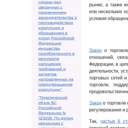
судами дел,
рынке, а также и
связанных с
или нескольких х
применением
законодательства о
условия обращени
противодействии
коррупции и
обращением в
доход Российской
Федерации
имущества,
Закон
о торговле
приобретенного в
отношений, связ
результате
нарушения
Федерации, в цел
требований и
деятельности, ус
запретов,
торговых сетей и
направленных на
предотвращение
торговле, подд
коррупции"
продовольственны
"Тематический
обзор ВС
Закон
о торговле
Российской
регулирования и р
Федерации N
12/2026. По делам,
Так,
частью 6 ст
связанным с