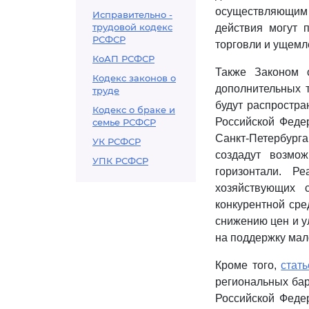
осуществляющим 
Исправительно -
трудовой кодекс
действия могут 
РСФСР
торговли и ущемл
КоАП РСФСР
Также Законом
Кодекс законов о
дополнительных 
труде
будут распростра
Кодекс о браке и
Российской Феде
семье РСФСР
Санкт-Петербурга,
УК РСФСР
создадут возмо
УПК РСФСР
горизонтали. Р
хозяйствующих 
конкурентной сре
снижению цен и у
на поддержку мало
Кроме того,
стат
региональных бар
Российской Феде