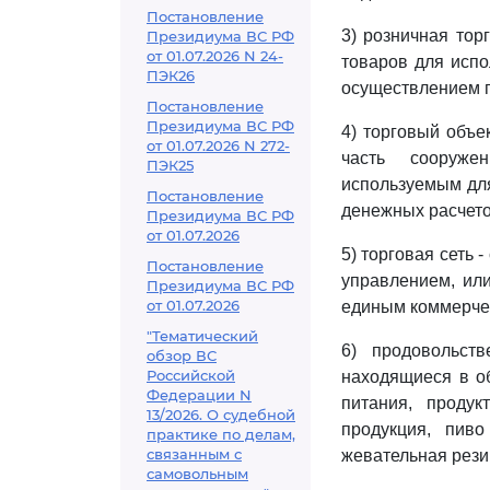
Постановление
3) розничная тор
Президиума ВС РФ
от 01.07.2026 N 24-
товаров для испо
ПЭК26
осуществлением п
Постановление
Президиума ВС РФ
4) торговый объе
от 01.07.2026 N 272-
часть сооруже
ПЭК25
используемым для
Постановление
денежных расчето
Президиума ВС РФ
от 01.07.2026
5) торговая сеть 
Постановление
управлением, или
Президиума ВС РФ
от 01.07.2026
единым коммерче
"Тематический
6) продовольст
обзор ВС
Российской
находящиеся в об
Федерации N
питания, продук
13/2026. О судебной
продукция, пиво
практике по делам,
связанным с
жевательная рези
самовольным