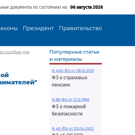
ьные документы по состоянию на:
06 августа 2026
Законы
Президент
Правительство
Популярные статьи
ое пособие для
и материалы
N 400-ФЗ от 28.12.2013
вой
ФЗ о страховых
нимателей"
пенсиях
N 69-ФЗ от 21.12.1994
ФЗ о пожарной
безопасности
N 40-ФЗ от 25.04.2002