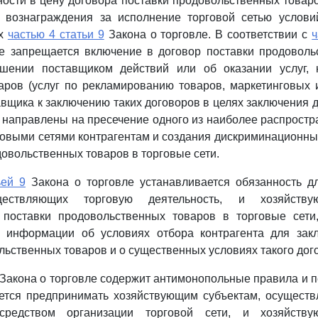
ности в цену договора поставки продовольственных товаро
в вознаграждения за исполнение торговой сетью условий
ых
частью 4 статьи 9
Закона о торговле. В соответствии с
ч
ле запрещается включение в договор поставки продоволь
шении поставщиком действий или об оказании услуг,
ров (услуг по рекламированию товаров, маркетинговых и
вщика к заключению таких договоров в целях заключения д
направлены на пресечение одного из наиболее распрост
овыми сетями контрагентам и создания дискриминационны
овольственных товаров в торговые сети.
ьей 9
Закона о торговле устанавливается обязанность д
ществляющих торговую деятельность, и хозяйству
поставки продовольственных товаров в торговые сет
) информации об условиях отбора контрагента для зак
льственных товаров и о существенных условиях такого дог
Закона о торговле содержит антимонопольные правила и п
ется предпринимать хозяйствующим субъектам, осущест
осредством организации торговой сети, и хозяйству