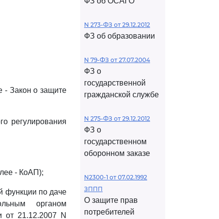
ФЗ об ОСАГО
N 273-ФЗ от 29.12.2012
ФЗ об образовании
N 79-ФЗ от 27.07.2004
ФЗ о
государственной
 - Закон о защите
гражданской службе
N 275-ФЗ от 29.12.2012
ого регулирования
ФЗ о
государственном
оборонном заказе
ее - КоАП);
N2300-1 от 07.02.1992
ЗППП
й функции по даче
О защите прав
ольным органом
потребителей
 от 21.12.2007 N