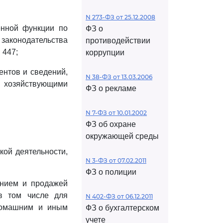
N 273-ФЗ от 25.12.2008
нной функции по
ФЗ о
аконодательства
противодействии
 447;
коррупции
ентов и сведений,
N 38-ФЗ от 13.03.2006
я хозяйствующими
ФЗ о рекламе
N 7-ФЗ от 10.01.2002
ФЗ об охране
окружающей среды
кой деятельности,
N 3-ФЗ от 07.02.2011
ФЗ о полиции
тением и продажей
(в том числе для
N 402-ФЗ от 06.12.2011
домашним и иным
ФЗ о бухгалтерском
учете