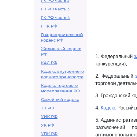
ГК РФ часть 2
ГК РФ часть 3
ГК РФ часть 4
ГПК РФ
Градостроительный
кодекс РФ
Жилищный кодекс
РФ
1. Федеральный
з
КАС РФ
конкуренции);
Кодекс внутреннего
2. Федеральный
водного транспорта
торговой деятельн
Кодекс торгового
мореплавания РФ
3. Гражданский ко
Семейный кодекс
4.
Кодекс
Российск
ТК РФ
УИК РФ
5. Администрати
УК РФ
разъяснений п
УПК РФ
антимонопольног