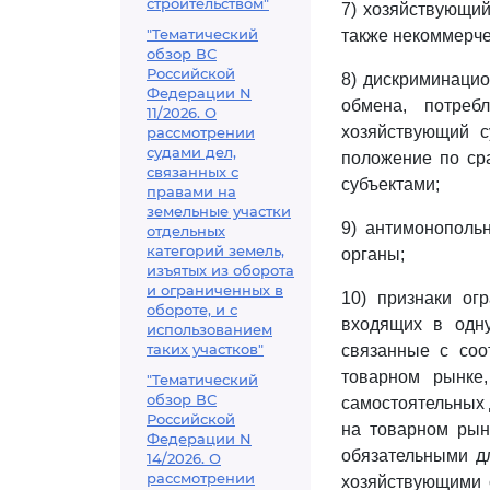
строительством"
7) хозяйствующий
"Тематический
также некоммерче
обзор ВС
Российской
8) дискриминацио
Федерации N
обмена, потреб
11/2026. О
хозяйствующий с
рассмотрении
судами дел,
положение по ср
связанных с
субъектами;
правами на
земельные участки
9) антимонополь
отдельных
категорий земель,
органы;
изъятых из оборота
и ограниченных в
10) признаки ог
обороте, и с
входящих в одну
использованием
таких участков"
связанные с со
товарном рынке,
"Тематический
обзор ВС
самостоятельных 
Российской
на товарном рын
Федерации N
обязательными дл
14/2026. О
рассмотрении
хозяйствующими с