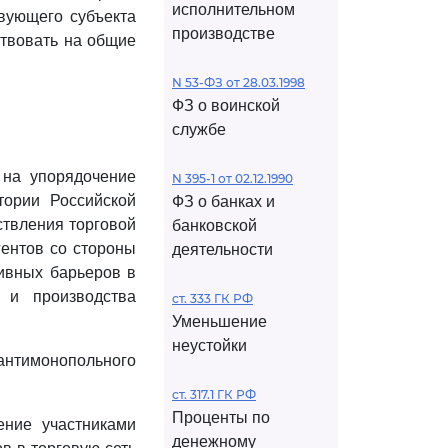
исполнительном
твующего субъекта
производстве
ствовать на общие
N 53-ФЗ от 28.03.1998
ФЗ о воинской
службе
 на упорядочение
N 395-1 от 02.12.1990
тории Российской
ФЗ о банках и
ствления торговой
банковской
гентов со стороны
деятельности
тивных барьеров в
 и производства
ст. 333 ГК РФ
Уменьшение
неустойки
 антимонопольного
ст. 317.1 ГК РФ
Проценты по
ение участниками
денежному