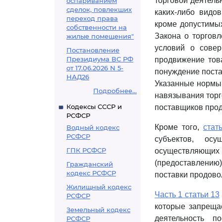
торговой деятель
оспариванием
сделок, повлекших
каких-либо видо
переход права
кроме допустим
собственности на
Закона о торгов
жилые помещения"
условий о совер
Постановление
Президиума ВС РФ
продвижение това
от 17.06.2026 N 5-
понуждение поста
НАД26
Указанные нормы 
Подробнее...
навязывания торг
Кодексы СССР и
поставщиков прод
РСФСР
Кроме того,
стат
Водный кодекс
РСФСР
субъектов, осу
ГПК РСФСР
осуществляющих 
(предоставлению
Гражданский
кодекс РСФСР
поставки продово
Жилищный кодекс
Часть 1 статьи 13
РСФСР
которые запреща
Земельный кодекс
деятельность п
РСФСР