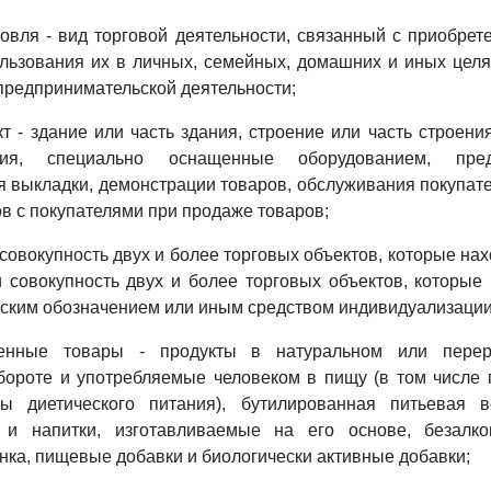
говля - вид торговой деятельности, связанный с приобре
льзования их в личных, семейных, домашних и иных целя
редпринимательской деятельности;
кт - здание или часть здания, строение или часть строени
ния, специально оснащенные оборудованием, пре
 выкладки, демонстрации товаров, обслуживания покупат
в с покупателями при продаже товаров;
- совокупность двух и более торговых объектов, которые н
 совокупность двух и более торговых объектов, которые
ским обозначением или иным средством индивидуализации
венные товары - продукты в натуральном или перер
ороте и употребляемые человеком в пищу (в том числе 
ты диетического питания), бутилированная питьевая в
 и напитки, изготавливаемые на его основе, безалко
нка, пищевые добавки и биологически активные добавки;