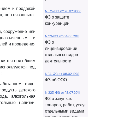
тением и продажей
N 135-ФЗ от 26.07.2006
х, не связанных с
ФЗ о защите
конкуренции
я, сооружение или
N 99-ФЗ от 04.05.2011
дназначенным и
ФЗ о
елей и проведения
лицензировании
отдельных видов
аходятся под общим
деятельности
 используются под
;
N 14-ФЗ от 08.02.1998
ФЗ об ООО
аботанном виде,
продукты детского
N 223-ФЗ от 18.07.2011
ода, алкогольная
ФЗ о закупках
гольные напитки,
товаров, работ, услуг
отдельными видами