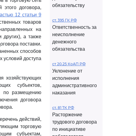
в в торговую сеть
обязательству
 этого договора,
астью 12 статьи 9
ст. 395 ГК РФ
ственных товаров
Ответственность за
 направленных на
неисполнение
 других), а также
денежного
оговора поставки.
обязательства
раненных способов
х условий доступа
ст 20.25 КоАП РФ
Уклонение от
ля хозяйствующих
исполнения
ющих субъектов,
административного
и, по размещению
наказания
лючения договора
овора.
ст. 81 ТК РФ
Расторжение
еречень действий,
трудового договора
вляющим торговую
по инициативе
ющим субъектам,