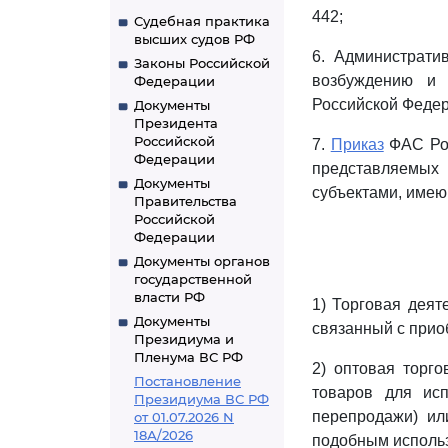
442;
Судебная практика
высших судов РФ
6. Администрат
Законы Российской
возбуждению и 
Федерации
Российской Федер
Документы
Президента
Российской
7.
Приказ
ФАС Рос
Федерации
представляемых 
Документы
субъектами, имею
Правительства
Российской
Федерации
Документы органов
государственной
власти РФ
1) Торговая деят
Документы
связанный с прио
Президиума и
Пленума ВС РФ
2) оптовая торго
Постановление
товаров для исп
Президиума ВС РФ
перепродажи) и
от 01.07.2026 N
18А/2026
подобным исполь