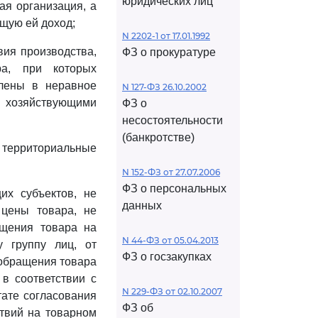
юридических лиц
ая организация, а
щую ей доход;
N 2202-1 от 17.01.1992
вия производства,
ФЗ о прокуратуре
ра, при которых
влены в неравное
N 127-ФЗ 26.10.2002
и хозяйствующими
ФЗ о
несостоятельности
(банкротстве)
 территориальные
N 152-ФЗ от 27.07.2006
ФЗ о персональных
их субъектов, не
данных
 цены товара, не
щения товара на
N 44-ФЗ от 05.04.2013
у группу лиц, от
ФЗ о госзакупках
 обращения товара
в соответствии с
N 229-ФЗ от 02.10.2007
тате согласования
ФЗ об
ствий на товарном