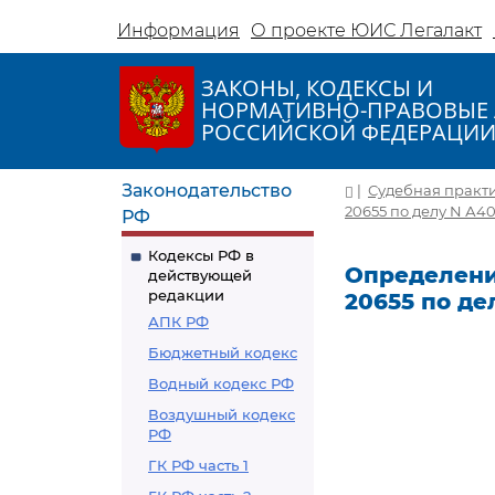
Информация
О проекте ЮИС Легалакт
ЗАКОНЫ, КОДЕКСЫ И
НОРМАТИВНО-ПРАВОВЫЕ 
РОССИЙСКОЙ ФЕДЕРАЦИ
Законодательство
|
Судебная практ
20655 по делу N А40
РФ
Кодексы РФ в
Определение
действующей
редакции
20655 по де
АПК РФ
Бюджетный кодекс
Водный кодекс РФ
Воздушный кодекс
РФ
ГК РФ часть 1