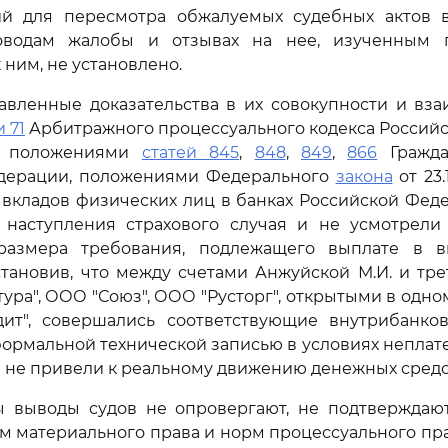
ий для пересмотра обжалуемых судебных актов 
оводам жалобы и отзывах на нее, изученным п
ним, не установлено.
авленные доказательства в их совокупности и вза
и 71
Арбитражного процессуального кодекса Россий
сь положениями
статей 845
,
848
,
849
,
866
Гражда
дерации, положениями Федерального
закона
от 23.
 вкладов физических лиц в банках Российской Феде
 наступления страхового случая и не усмотрели
размера требования, подлежащего выплате в в
тановив, что между счетами Анжуйской М.И. и тр
ура", ООО "Союз", ООО "Русторг", открытыми в одно
ит", совершались соответствующие внутрибанков
ормальной технической записью в условиях непла
и не привели к реальному движению денежных средс
 выводы судов не опровергают, не подтверждаю
 материального права и норм процессуального пр