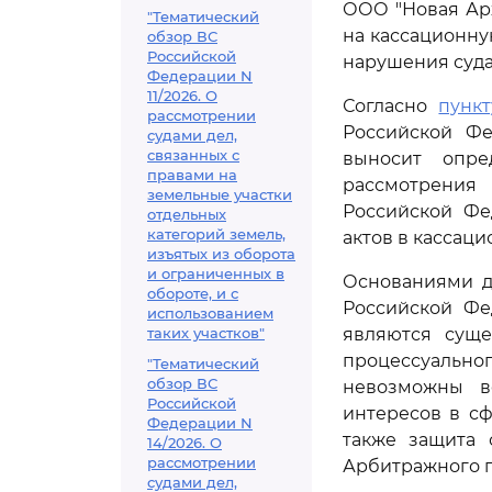
ООО "Новая Арх
"Тематический
на кассационну
обзор ВС
Российской
нарушения суда
Федерации N
11/2026. О
Согласно
пункт
рассмотрении
Российской Фе
судами дел,
связанных с
выносит опре
правами на
рассмотрения
земельные участки
Российской Фе
отдельных
категорий земель,
актов в кассац
изъятых из оборота
и ограниченных в
Основаниями д
обороте, и с
Российской Фе
использованием
таких участков"
являются суще
процессуальног
"Тематический
обзор ВС
невозможны в
Российской
интересов в с
Федерации N
также защита 
14/2026. О
рассмотрении
Арбитражного п
судами дел,