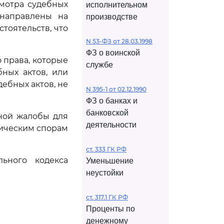
смотра судебных
исполнительном
 направлены на
производстве
тоятельств, что
N 53-ФЗ от 28.03.1998
ФЗ о воинской
права, которые
службе
ных актов, или
ебных актов, не
N 395-1 от 02.12.1990
ФЗ о банках и
банковской
ной жалобы для
деятельности
мическим спорам
ст. 333 ГК РФ
ьного кодекса
Уменьшение
неустойки
ст. 317.1 ГК РФ
Проценты по
денежному