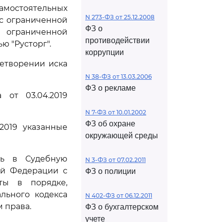
амостоятельных
N 273-ФЗ от 25.12.2008
с ограниченной
ФЗ о
ограниченной
противодействии
ю "Русторг".
коррупции
летворении иска
N 38-ФЗ от 13.03.2006
ФЗ о рекламе
 от 03.04.2019
N 7-ФЗ от 10.01.2002
ФЗ об охране
2019 указанные
окружающей среды
сь в Судебную
N 3-ФЗ от 07.02.2011
ой Федерации с
ФЗ о полиции
ты в порядке,
льного кодекса
N 402-ФЗ от 06.12.2011
 права.
ФЗ о бухгалтерском
учете