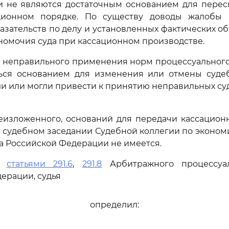
 и не являются достаточным основанием для пере
ционном порядке. По существу доводы жалобы
азательств по делу и установленных фактических обс
лномочия суда при кассационном производстве.
 неправильного применения норм процессуального 
ься основанием для изменения или отмены судеб
и или могли привести к принятию неправильных суд
еизложенного, оснований для передачи кассацион
 судебном заседании Судебной коллегии по эконо
а Российской Федерации не имеется.
сь
статьями 291.6
,
291.8
Арбитражного процессуал
ерации, судья
определил: