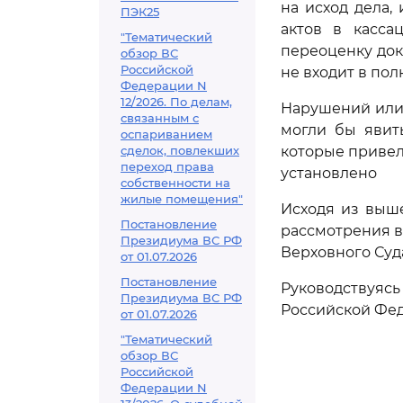
на исход дела,
ПЭК25
актов в касса
"Тематический
переоценку док
обзор ВС
Российской
не входит в по
Федерации N
12/2026. По делам,
Нарушений или
связанным с
могли бы явит
оспариванием
сделок, повлекших
которые привел
переход права
установлено
собственности на
жилые помещения"
Исходя из выш
Постановление
рассмотрения в
Президиума ВС РФ
Верховного Суд
от 01.07.2026
Постановление
Руководствуя
Президиума ВС РФ
Российской Фед
от 01.07.2026
"Тематический
обзор ВС
Российской
Федерации N