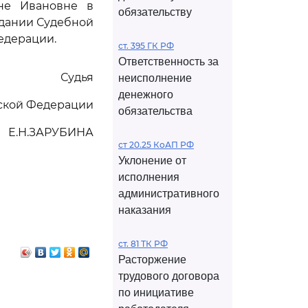
не Ивановне в
обязательству
едании Судебной
едерации.
ст. 395 ГК РФ
Ответственность за
Судья
неисполнение
денежного
йской Федерации
обязательства
Е.Н.ЗАРУБИНА
ст 20.25 КоАП РФ
Уклонение от
исполнения
административного
наказания
ст. 81 ТК РФ
Расторжение
трудового договора
по инициативе