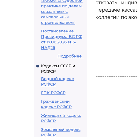
13/2026. О судебной
отказать инд
практике по делам,
передаче касса
связанным с
самовольным
коллегии по эк
строительством"
Постановление
Президиума ВС РФ
от 17.06.2026 N 5-
НАД26
Подробнее...
Кодексы СССР и
РСФСР
----------------------
Водный кодекс
РСФСР
ГПК РСФСР
Гражданский
кодекс РСФСР
Жилищный кодекс
РСФСР
Земельный кодекс
РСФСР