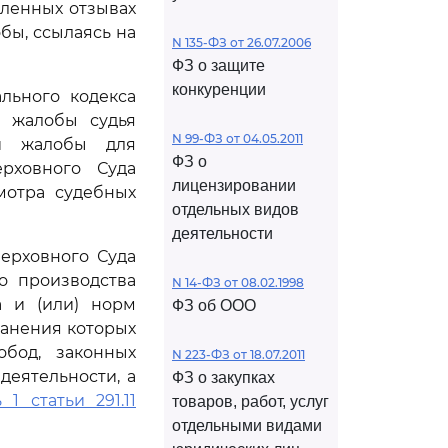
вленных отзывах
бы, ссылаясь на
N 135-ФЗ от 26.07.2006
ФЗ о защите
конкуренции
льного кодекса
й жалобы судья
N 99-ФЗ от 04.05.2011
ой жалобы для
ФЗ о
рховного Суда
лицензировании
мотра судебных
отдельных видов
деятельности
ерховного Суда
о производства
N 14-ФЗ от 08.02.1998
а и (или) норм
ФЗ об ООО
ранения которых
бод, законных
N 223-ФЗ от 18.07.2011
еятельности, а
ФЗ о закупках
 1 статьи 291.11
товаров, работ, услуг
отдельными видами