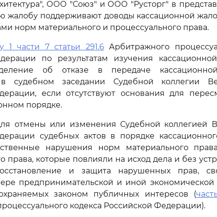
итектура", ООО "Союз" и ООО "Русторг" в предста
ю жалобу поддерживают доводы кассационной жало
ми норм материального и процессуального права.
у 1 части 7 статьи 291.6
Арбитражного процессуа
дерации по результатам изучения кассационно
деление об отказе в передаче кассационн
 в судебном заседании Судебной коллегии Ве
дерации, если отсутствуют основания для перес
ионном порядке.
ля отмены или изменения Судебной коллегией В
дерации судебных актов в порядке кассационног
ственные нарушения норм материального прав
о права, которые повлияли на исход дела и без уст
осстановление и защита нарушенных прав, сво
фере предпринимательской и иной экономической д
охраняемых законом публичных интересов (
часть
роцессуального кодекса Российской Федерации).