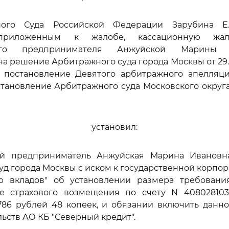
ного Суда Российской Федерации Зарубина Е.
 приложенным к жалобе, кассационную жа
ного предпринимателя Анжуйской Марины 
а решение Арбитражного суда города Москвы от 29.1
8, постановление Девятого арбитражного апелляц
становление Арбитражного суда Московского округа 
установил:
й предприниматель Анжуйская Марина Ивановн
д города Москвы с иском к государственной корпор
ю вкладов" об установлении размера требовани
е страхового возмещения по счету N 40802810
786 рублей 48 копеек, и обязании включить данн
льств АО КБ "Северный кредит".