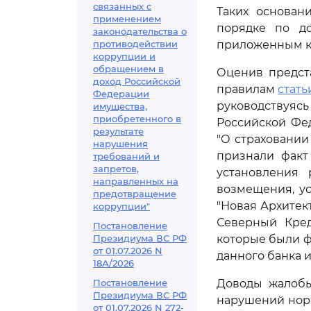
связанных с
Таких основан
применением
порядке по д
законодательства о
противодействии
приложенным к 
коррупции и
обращением в
Оценив предст
доход Российской
правилам
стать
Федерации
руководствуя
имущества,
приобретенного в
Российской Фе
результате
"О страховании
нарушения
признали факт
требований и
запретов,
установления 
направленных на
возмещения, ус
предотвращение
"Новая Архитект
коррупции"
Северный Кред
Постановление
Президиума ВС РФ
которые были ф
от 01.07.2026 N
данного банка 
18А/2026
Постановление
Доводы жалобы
Президиума ВС РФ
нарушений норм
от 01.07.2026 N 272-