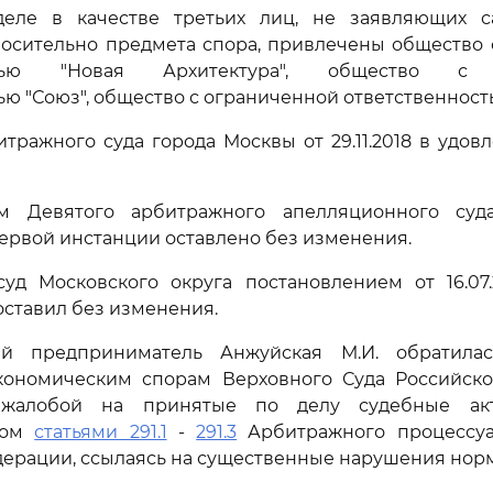
еле в качестве третьих лиц, не заявляющих с
носительно предмета спора, привлечены общество 
остью "Новая Архитектура", общество с 
ю "Союз", общество с ограниченной ответственность
ражного суда города Москвы от 29.11.2018 в удов
м Девятого арбитражного апелляционного суда
ервой инстанции оставлено без изменения.
уд Московского округа постановлением от 16.07.
оставил без изменения.
ый предприниматель Анжуйская М.И. обратила
кономическим спорам Верховного Суда Российск
 жалобой на принятые по делу судебные ак
ном
статьями 291.1
-
291.3
Арбитражного процессуа
ерации, ссылаясь на существенные нарушения норм