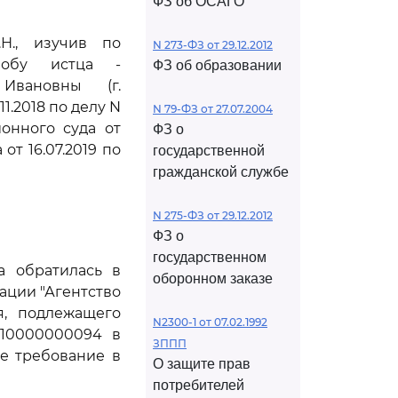
ФЗ об ОСАГО
Н., изучив по
N 273-ФЗ от 29.12.2012
лобу истца -
ФЗ об образовании
Ивановны (г.
1.2018 по делу N
N 79-ФЗ от 27.07.2004
ионного суда от
ФЗ о
от 16.07.2019 по
государственной
гражданской службе
N 275-ФЗ от 29.12.2012
ФЗ о
государственном
а обратилась в
оборонном заказе
ации "Агентство
я, подлежащего
N2300-1 от 07.02.1992
310000000094 в
ЗППП
ое требование в
О защите прав
потребителей