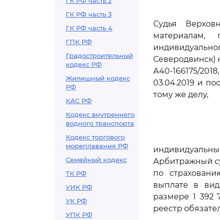
ГК РФ часть 2
ГК РФ часть 3
Судья Верхов
ГК РФ часть 4
материалам,
ГПК РФ
индивидуаль
Градостроительный
Северодвинск) н
кодекс РФ
А40-166175/201
Жилищный кодекс
03.04.2019 и по
РФ
тому же делу,
КАС РФ
Кодекс внутреннего
водного транспорта
Кодекс торгового
мореплавания РФ
индивидуальны
Семейный кодекс
Арбитражный су
по страховани
ТК РФ
выплате в вид
УИК РФ
размере 1 392 
УК РФ
реестр обязате
УПК РФ