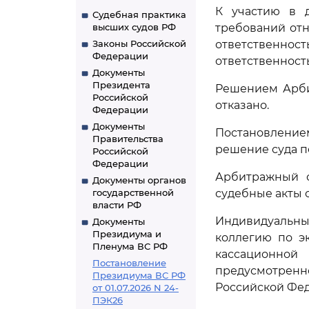
К участию в д
Судебная практика
высших судов РФ
требований от
Законы Российской
ответственн
Федерации
ответственность
Документы
Президента
Решением Арбит
Российской
отказано.
Федерации
Документы
Постановление
Правительства
решение суда п
Российской
Федерации
Арбитражный с
Документы органов
государственной
судебные акты 
власти РФ
Индивидуальн
Документы
Президиума и
коллегию по э
Пленума ВС РФ
кассационной
Постановление
предусмотрен
Президиума ВС РФ
Российской Фед
от 01.07.2026 N 24-
ПЭК26