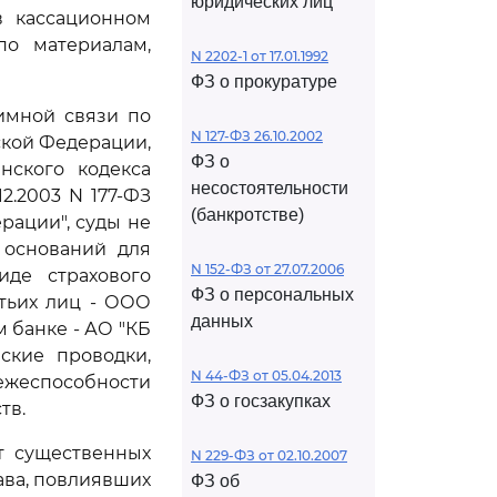
юридических лиц
в кассационном
о материалам,
N 2202-1 от 17.01.1992
ФЗ о прокуратуре
имной связи по
N 127-ФЗ 26.10.2002
ской Федерации,
ФЗ о
нского кодекса
несостоятельности
12.2003 N 177-ФЗ
(банкротстве)
рации", суды не
 оснований для
N 152-ФЗ от 27.07.2006
иде страхового
ФЗ о персональных
етьих лиц - ООО
данных
м банке - АО "КБ
ские проводки,
N 44-ФЗ от 05.04.2013
тежеспособности
ФЗ о госзакупках
тв.
т существенных
N 229-ФЗ от 02.10.2007
ава, повлиявших
ФЗ об