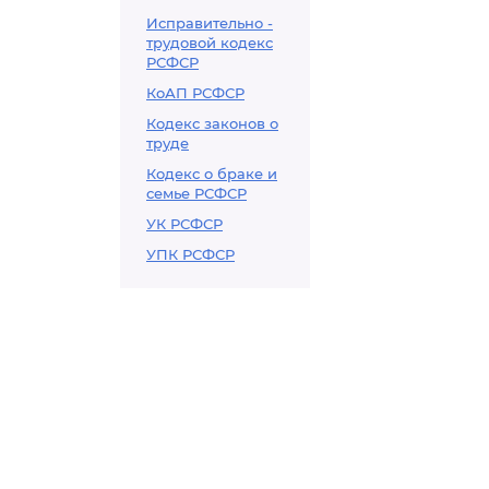
Исправительно -
трудовой кодекс
РСФСР
КоАП РСФСР
Кодекс законов о
труде
Кодекс о браке и
семье РСФСР
УК РСФСР
УПК РСФСР