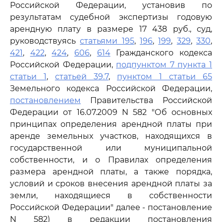
Российской Федерации, установив по
результатам судебной экспертизы годовую
арендную плату в размере 17 438 руб., суд,
руководствуясь
статьями 195
,
196
,
199
,
329
,
330
,
421
,
422
,
424
,
606
,
614
Гражданского кодекса
Российской Федерации,
подпунктом 7 пункта 1
статьи 1
,
статьей 39.7
,
пунктом 1 статьи 65
Земельного кодекса Российской Федерации,
постановлением
Правительства Российской
Федерации от 16.07.2009 N 582 "Об основных
принципах определения арендной платы при
аренде земельных участков, находящихся в
государственной или муниципальной
собственности, и о Правилах определения
размера арендной платы, а также порядка,
условий и сроков внесения арендной платы за
земли, находящиеся в собственности
Российской Федерации" далее - постановление
N 582) в редакции постановления