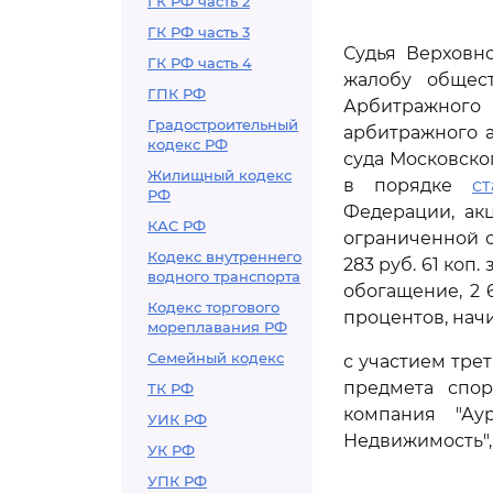
ГК РФ часть 2
ГК РФ часть 3
Судья Верховно
ГК РФ часть 4
жалобу общест
ГПК РФ
Арбитражного 
Градостроительный
арбитражного а
кодекс РФ
суда Московског
Жилищный кодекс
в порядке
с
РФ
Федерации, ак
КАС РФ
ограниченной о
Кодекс внутреннего
283 руб. 61 коп.
водного транспорта
обогащение, 2 6
Кодекс торгового
процентов, начи
мореплавания РФ
Семейный кодекс
с участием тре
предмета спор
ТК РФ
компания "Ау
УИК РФ
Недвижимость",
УК РФ
УПК РФ