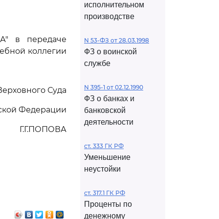
исполнительном
производстве
-А" в передаче
N 53-ФЗ от 28.03.1998
дебной коллегии
ФЗ о воинской
службе
N 395-1 от 02.12.1990
Верховного Суда
ФЗ о банках и
ской Федерации
банковской
деятельности
Г.Г.ПОПОВА
ст. 333 ГК РФ
Уменьшение
неустойки
ст. 317.1 ГК РФ
Проценты по
денежному