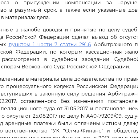
роса о присуждении компенсации за наруше
тво в разумный срок, а также если указанные дов
в материалах дела.
нные в жалобе доводы и принятые по делу судебн
да Российской Федерации сделал вывод об отсутст
ных
пунктом 1 части 7 статьи 291.6
Арбитражного п
йской Федерации, по которым кассационная жал
 рассмотрения в судебном заседании Судебно
спорам Верховного Суда Российской Федерации.
вленные в материалы дела доказательства по пра
 процессуального кодекса Российской Федерации,
а вступивших в законную силу решения Арбитражно
02.2017, оставленного без изменения постановл
пелляционного суда от 31.05.2017 и постановлени
о округа от 25.08.2017 по делу N А40-79209/09, суд у
д арендные платежи были оплачены истцом дважд
ответственностью "УК "Олма-Финанс" и обществ