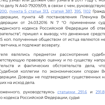
стец узнал или должен был узнать в 2017 году с м
по делу N А40-79209/09, в связи с чем, руководств
200
,
пункта 5 статьи 313
,
статей 387
,
395
,
1102
Гражда
дерации, пункта 48 постановления Пленума В
дерации от 24.03.2016 N 7 "О применении су
жданского кодекса Российской Федерации об отве
ательств", пришел к выводу, что денежные средст
. 25 коп. полученные обществом от истца являются 
ветчика, и подлежат возврату.
теля являлись предметом рассмотрения судебн
ветствующую правовую оценку и по существу напр
тельств и фактических обстоятельств дела, ч
удебной коллегии по экономическим спорам В
дерации. Доводы не подтверждают существенных 
их на исход дела.
оженного, руководствуясь
статьями 291.6
и
291.8
о кодекса Российской Федерации, судья