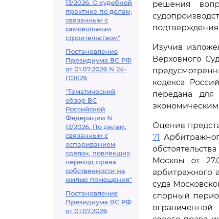
13/2026. О судебной
решения воп
практике по делам,
судопроизводс
связанным с
подтверждения 
самовольным
строительством"
Изучив изложе
Постановление
Верховного Су
Президиума ВС РФ
от 01.07.2026 N 24-
предусмотрен
ПЭК26
кодекса Росси
"Тематический
передана для
обзор ВС
экономическим 
Российской
Федерации N
Оценив предста
12/2026. По делам,
связанным с
71
Арбитражного
оспариванием
обстоятельств
сделок, повлекших
Москвы от 27.
переход права
собственности на
арбитражного а
жилые помещения"
суда Московског
Постановление
спорный перио
Президиума ВС РФ
ограниченной 
от 01.07.2026