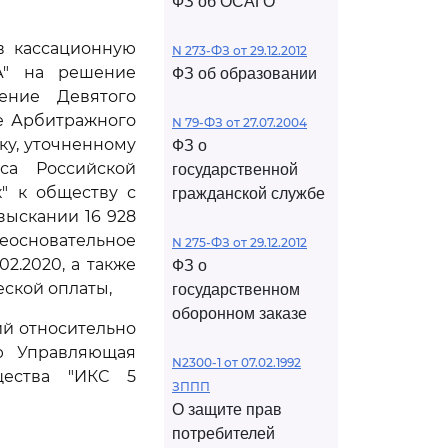
ФЗ об ОСАГО
ив кассационную
N 273-ФЗ от 29.12.2012
-А" на решение
ФЗ об образовании
ление Девятого
ие Арбитражного
N 79-ФЗ от 27.07.2004
ску, уточненному
ФЗ о
са Российской
государственной
" к обществу с
гражданской службе
зыскании 16 928
- неосновательное
N 275-ФЗ от 29.12.2012
02.2020, а также
ФЗ о
еской оплаты,
государственном
оборонном заказе
ий относительно
ью Управляющая
N2300-1 от 07.02.1992
щества "ИКС 5
ЗППП
О защите прав
потребителей