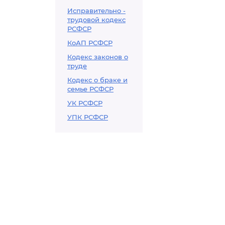
Исправительно -
трудовой кодекс
РСФСР
КоАП РСФСР
Кодекс законов о
труде
Кодекс о браке и
семье РСФСР
УК РСФСР
УПК РСФСР