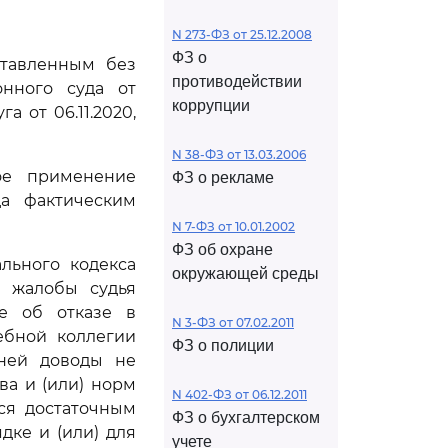
N 273-ФЗ от 25.12.2008
ФЗ о
ставленным без
противодействии
онного суда от
коррупции
 от 06.11.2020,
N 38-ФЗ от 13.03.2006
ое применение
ФЗ о рекламе
да фактическим
N 7-ФЗ от 10.01.2002
ФЗ об охране
льного кодекса
окружающей среды
й жалобы судья
е об отказе в
N 3-ФЗ от 07.02.2011
ебной коллегии
ФЗ о полиции
 ней доводы не
а и (или) норм
N 402-ФЗ от 06.12.2011
ся достаточным
ФЗ о бухгалтерском
дке и (или) для
учете