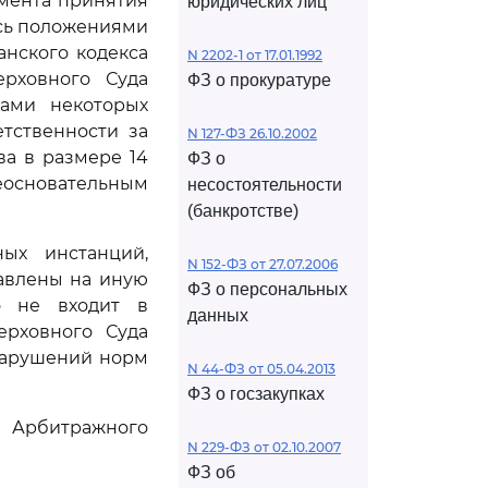
омента принятия
юридических лиц
уясь положениями
нского кодекса
N 2202-1 от 17.01.1992
ерховного Суда
ФЗ о прокуратуре
дами некоторых
тственности за
N 127-ФЗ 26.10.2002
ва в размере 14
ФЗ о
неосновательным
несостоятельности
(банкротстве)
ых инстанций,
N 152-ФЗ от 27.07.2006
авлены на иную
ФЗ о персональных
то не входит в
данных
ерховного Суда
нарушений норм
N 44-ФЗ от 05.04.2013
ФЗ о госзакупках
Арбитражного
N 229-ФЗ от 02.10.2007
ФЗ об