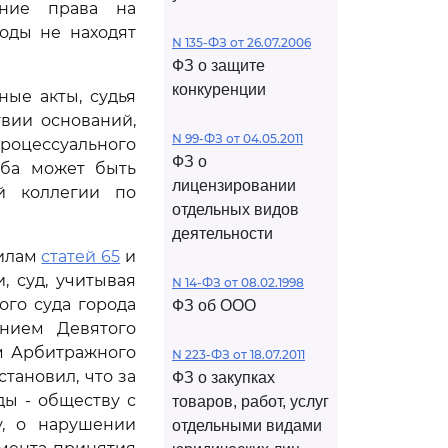
ние права на
оды не находят
N 135-ФЗ от 26.07.2006
ФЗ о защите
конкуренции
ые акты, судья
вии оснований,
N 99-ФЗ от 04.05.2011
роцессуального
ФЗ о
оба может быть
лицензировании
й коллегии по
отдельных видов
деятельности
вилам
статей 65
и
 суд, учитывая
N 14-ФЗ от 08.02.1998
го суда города
ФЗ об ООО
ением Девятого
ем Арбитражного
N 223-ФЗ от 18.07.2011
становил, что за
ФЗ о закупках
ы - обществу с
товаров, работ, услуг
у, о нарушении
отдельными видами