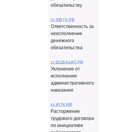
обязательству
ст. 395 ГК РФ
Ответственность за
неисполнение
денежного
обязательства
ст 20.25 КоАП РФ
Уклонение от
исполнения
административного
наказания
ст. 81 ТК РФ
Расторжение
трудового договора
по инициативе