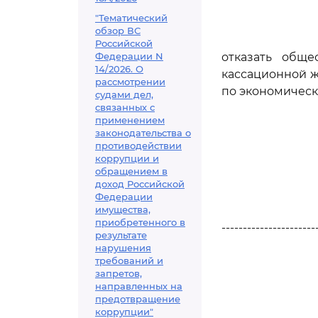
"Тематический
обзор ВС
Российской
Федерации N
отказать обще
14/2026. О
кассационной ж
рассмотрении
по экономическ
судами дел,
связанных с
применением
законодательства о
противодействии
коррупции и
обращением в
доход Российской
Федерации
имущества,
приобретенного в
----------------------
результате
нарушения
требований и
запретов,
направленных на
предотвращение
коррупции"