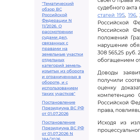
своего права и
"Тематический
судебного акта 
обзор ВС
Российской
статей 195
,
196
,
Федерации N
Российской Фе
11/2026. О
Российской Фе
рассмотрении
судами дел,
положений Гра
связанных с
нарушение обяз
правами на
308 565,25 руб
земельные участки
отдельных
обогащением от
категорий земель,
изъятых из оборота
Доводы заяви
и ограниченных в
получили соот
обороте, и с
оценку доказа
использованием
таких участков"
компетенцию С
Постановление
Российской Фе
Президиума ВС РФ
права, повлиявш
от 01.07.2026
Постановление
Исходя из изл
Президиума ВС РФ
процессуальног
от 01.07.2026 N
18А/2026