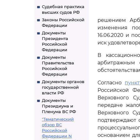
Судебная практика
высших судов РФ
Законы Российской
решением Арби
Федерации
изменения пос
Документы
16.06.2020 и п
Президента
иск удовлетвор
Российской
Федерации
В кассационн
Документы
арбитражным с
Правительства
Российской
обстоятельства
Федерации
Документы органов
Согласно
пункт
государственной
Российской Фе
власти РФ
Верховного С
Документы
передаче жало
Президиума и
Пленума ВС РФ
Верховного Су
"Тематический
подтверждают 
обзор ВС
процессуально
Российской
основанием для
Федерации N