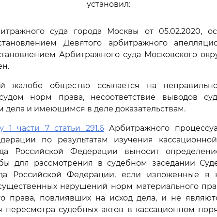
установил:
тражного суда города Москвы от 05.02.2020, о
тановлением Девятого арбитражного апелляци
остановлением Арбитражного суда Московского округа
ен.
ой жалобе общество ссылается на неправильн
удом норм права, несоответствие выводов су
м дела и имеющимся в деле доказательствам.
у 1 части 7 статьи 291.6
Арбитражного процессуа
дерации по результатам изучения кассационно
уда Российской Федерации выносит определени
бы для рассмотрения в судебном заседании Суд
да Российской Федерации, если изложенные в
существенных нарушений норм материального прав
го права, повлиявших на исход дела, и не являют
 пересмотра судебных актов в кассационном поря