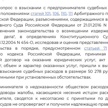
вопрос о взыскании с предпринимателя судебных р
ь положениями
статей 101
,
106
,
110
,
111
Арбитражного п
йской Федерации, разъяснениями, содержащимися в
ного Суда Российской Федерации от 21.01.2016 N
енения законодательства о возмещении издерже
м дела", в определениях Конституционного Су
1.12.2004 N 454-О, исследовав и оценив представлен
ельства в порядке, предусмотренном
статьей 71
ого кодекса Российской Федерации, принима
й договор на оказание юридических услуг, акт
г, объем и характер оказанных услуг, пришли к в
взыскания судебных расходов в размере 50 278 ру
умными при установленных обстоятельствах.
инимателя о недоказанности обществом расходо
 доводы жалобы, касающиеся несения истцом расх
вителя, сводятся к несогласию с принятыми по 
 судов не опровергают и получили надлежащую прав