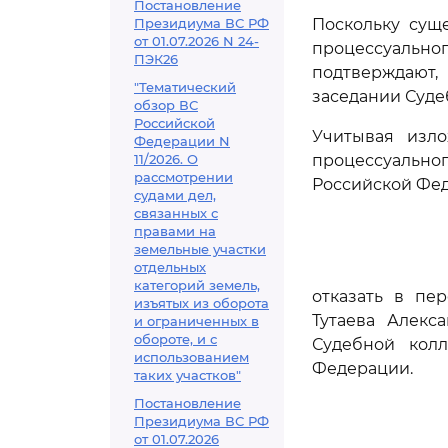
Постановление
Президиума ВС РФ
Поскольку сущ
от 01.07.2026 N 24-
процессуальн
ПЭК26
подтверждают,
"Тематический
заседании Суде
обзор ВС
Российской
Учитывая изл
Федерации N
11/2026. О
процессуальн
рассмотрении
Российской Фе
судами дел,
связанных с
правами на
земельные участки
отдельных
категорий земель,
отказать в пе
изъятых из оборота
Тутаева Алекс
и ограниченных в
обороте, и с
Судебной кол
использованием
Федерации.
таких участков"
Постановление
Президиума ВС РФ
от 01.07.2026