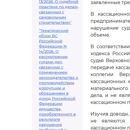
13/2026. О судебной
заявленные тре
практике по делам,
связанным с
В кассационно
самовольным
предпринимате
строительством"
нарушение суд
"Тематический
объеме.
обзор ВС
Российской
Федерации N
В соответстви
14/2026. О
кодекса Росси
рассмотрении
судья Верховн
судами дел,
связанных с
передаче касса
применением
коллегии Вер
законодательства о
кассационных 
противодействии
коррупции и
материального 
обращением в
дела, и не яв
доход Российской
кассационном п
Федерации
имущества,
Изучив доводы,
приобретенного в
результате
не являются 
нарушения
кассационном п
требований и