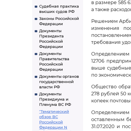
в размере 585 6
Судебная практика
а также расходо
высших судов РФ
Законы Российской
Решением Арбит
Федерации
изменения пос
Документы
постановление
Президента
Российской
требования удо
Федерации
Документы
Определением В
Правительства
12706 предпри
Российской
выше судебные 
Федерации
по экономическ
Документы органов
государственной
Общество обрат
власти РФ
278 рублей 50 к
Документы
Президиума и
копеек почтовы
Пленума ВС РФ
"Тематический
Определением
обзор ВС
оставленным б
Российской
31.07.2020 и п
Федерации N