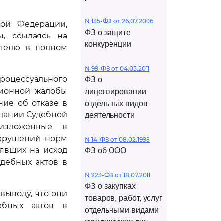
N 135-ФЗ от 26.07.2006
кой Федерации,
ФЗ о защите
ы, ссылаясь на
конкуренции
ителю в полном
N 99-ФЗ от 04.05.2011
роцессуального
ФЗ о
ционной жалобы
лицензировании
ие об отказе в
отдельных видов
едании Судебной
деятельности
 изложенные в
нарушений норм
N 14-ФЗ от 08.02.1998
иявших на исход
ФЗ об ООО
дебных актов в
N 223-ФЗ от 18.07.2011
ФЗ о закупках
выводу, что они
товаров, работ, услуг
ебных актов в
отдельными видами