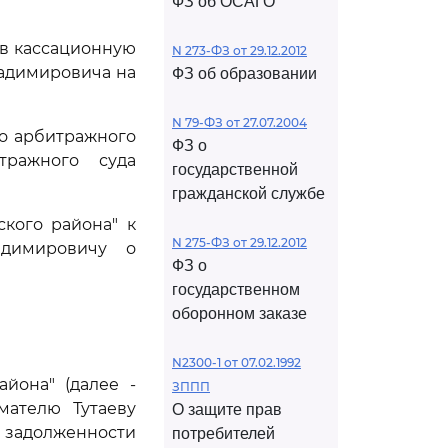
ФЗ об ОСАГО
ив кассационную
N 273-ФЗ от 29.12.2012
адимировича на
ФЗ об образовании
N 79-ФЗ от 27.07.2004
го арбитражного
ФЗ о
тражного суда
государственной
гражданской службе
кого района" к
N 275-ФЗ от 29.12.2012
адимировичу о
ФЗ о
государственном
оборонном заказе
N2300-1 от 07.02.1992
йона" (далее -
ЗППП
мателю Тутаеву
О защите прав
и задолженности
потребителей