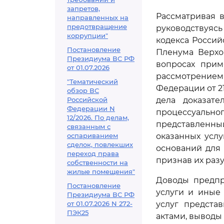
запретов,
Рассматривая 
направленных на
предотвращение
руководствуяс
коррупции"
кодекса Росси
Постановление
Пленума Верхов
Президиума ВС РФ
вопросах прим
от 01.07.2026
рассмотрение
"Тематический
Федерации от 2
обзор ВС
Российской
дела доказат
Федерации N
процессуальн
12/2026. По делам,
представленны
связанным с
оспариванием
оказанных услу
сделок, повлекших
оснований для 
переход права
признав их раз
собственности на
жилые помещения"
Доводы предпр
Постановление
услуги и иные
Президиума ВС РФ
от 01.07.2026 N 272-
услуг предста
ПЭК25
актами, выводы