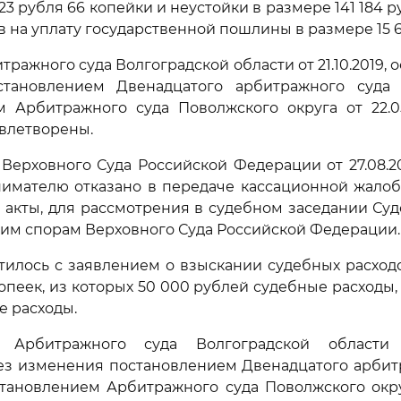
23 рубля 66 копейки и неустойки в размере 141 184 р
в на уплату государственной пошлины в размере 15 6
ражного суда Волгоградской области от 21.10.2019, 
тановлением Двенадцатого арбитражного суда о
м Арбитражного суда Поволжского округа от 22.05
влетворены.
ерховного Суда Российской Федерации от 27.08.2
нимателю отказано в передаче кассационной жалоб
акты, для рассмотрения в судебном заседании Су
им спорам Верховного Суда Российской Федерации.
илось с заявлением о взыскании судебных расход
опеек, из которых 50 000 рублей судебные расходы,
е расходы.
 Арбитражного суда Волгоградской области о
ез изменения постановлением Двенадцатого арбитр
остановлением Арбитражного суда Поволжского округ