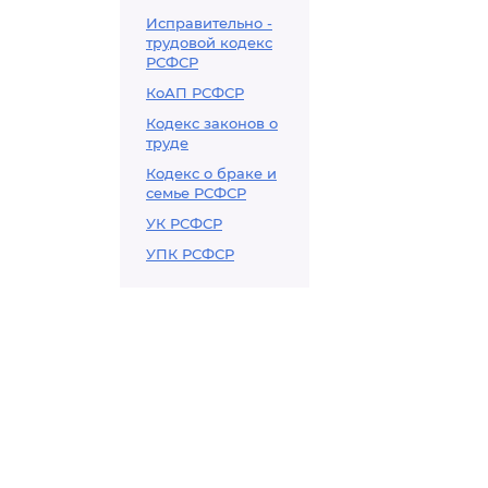
Исправительно -
трудовой кодекс
РСФСР
КоАП РСФСР
Кодекс законов о
труде
Кодекс о браке и
семье РСФСР
УК РСФСР
УПК РСФСР