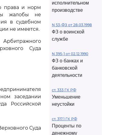
исполнительном
о права и норм
производстве
оды жалобы не
ния в судебном
N 53-ФЗ от 28.03.1998
ии не имеется.
ФЗ о воинской
службе
Арбитражного
рховного Суда
N 395-1 от 02.12.1990
ФЗ о банках и
банковской
деятельности
редпринимателя
ст. 333 ГК РФ
бном заседании
Уменьшение
да Российской
неустойки
ст. 317.1 ГК РФ
Проценты по
Верховного Суда
денежному