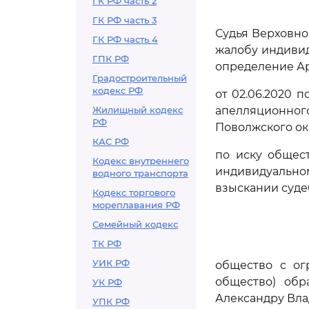
ГК РФ часть 2
ГК РФ часть 3
Судья Верховно
ГК РФ часть 4
жалобу индиви
ГПК РФ
определение Ар
Градостроительный
кодекс РФ
от 02.06.2020 
Жилищный кодекс
апелляционно
РФ
Поволжского окр
КАС РФ
по иску общес
Кодекс внутреннего
индивидуальн
водного транспорта
взыскании суде
Кодекс торгового
мореплавания РФ
Семейный кодекс
ТК РФ
УИК РФ
общество с ог
общество) обр
УК РФ
Александру Вла
УПК РФ