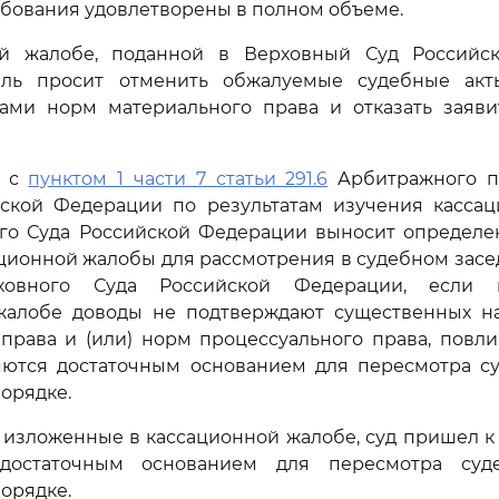
бования удовлетворены в полном объеме.
й жалобе, поданной в Верховный Суд Российс
ль просит отменить обжалуемые судебные акт
ами норм материального права и отказать заяв
и с
пунктом 1 части 7 статьи 291.6
Арбитражного п
йской Федерации по результатам изучения касса
ого Суда Российской Федерации выносит определен
ционной жалобы для рассмотрения в судебном зас
ховного Суда Российской Федерации, если
жалобе доводы не подтверждают существенных 
права и (или) норм процессуального права, повл
ляются достаточным основанием для пересмотра су
орядке.
 изложенные в кассационной жалобе, суд пришел к 
достаточным основанием для пересмотра суд
орядке.