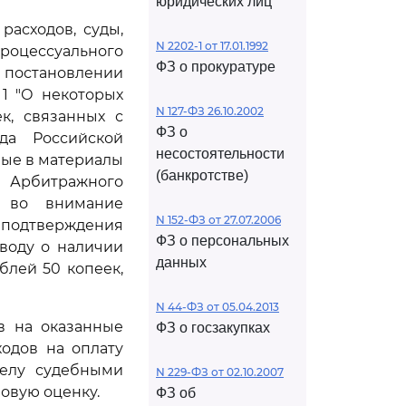
юридических лиц
асходов, суды,
N 2202-1 от 17.01.1992
роцессуального
ФЗ о прокуратуре
 постановлении
 1 "О некоторых
N 127-ФЗ 26.10.2002
к, связанных с
ФЗ о
да Российской
несостоятельности
ные в материалы
(банкротстве)
Арбитражного
я во внимание
N 152-ФЗ от 27.07.2006
 подтверждения
ФЗ о персональных
ыводу о наличии
данных
блей 50 копеек,
N 44-ФЗ от 05.04.2013
в на оказанные
ФЗ о госзакупках
одов на оплату
делу судебными
N 229-ФЗ от 02.10.2007
овую оценку.
ФЗ об