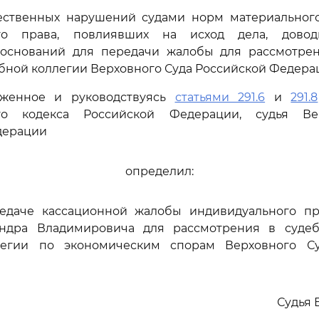
ественных нарушений судами норм материальног
ого права, повлиявших на исход дела, дов
 оснований для передачи жалобы для рассмотре
бной коллегии Верховного Суда Российской Федерац
оженное и руководствуясь
статьями 291.6
и
291.8
ого кодекса Российской Федерации, судья Ве
дерации
определил:
редаче кассационной жалобы индивидуального п
андра Владимировича для рассмотрения в суде
легии по экономическим спорам Верховного Су
Судья 