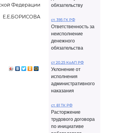
ской Федерации
обязательству
Е.Е.БОРИСОВА
ст. 395 ГК РФ
Ответственность за
неисполнение
денежного
обязательства
ст 20.25 КоАП РФ
Уклонение от
исполнения
административного
наказания
ст. 81 ТК РФ
Расторжение
трудового договора
по инициативе