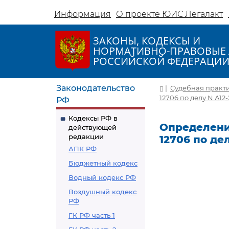
Информация
О проекте ЮИС Легалакт
ЗАКОНЫ, КОДЕКСЫ И
НОРМАТИВНО-ПРАВОВЫЕ 
РОССИЙСКОЙ ФЕДЕРАЦИ
Законодательство
|
Судебная практ
12706 по делу N А12-
РФ
Кодексы РФ в
Определение
действующей
редакции
12706 по дел
АПК РФ
Бюджетный кодекс
Водный кодекс РФ
Воздушный кодекс
РФ
ГК РФ часть 1