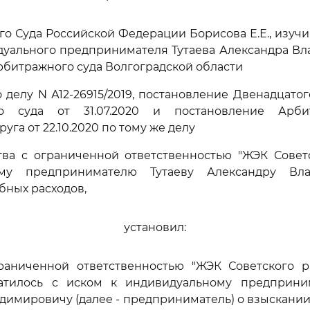
го Суда Российской Федерации Борисова Е.Е., изуч
дуального предпринимателя Тутаева Александра Вл
битражного суда Волгоградской области
по делу N А12-26915/2019, постановление Двенадцато
го суда от 31.07.2020 и постановление Арби
уга от 22.10.2020 по тому же делу
тва с ограниченной ответственностью "ЖЭК Советс
ому предпринимателю Тутаеву Александру Вл
бных расходов,
установил:
раниченной ответственностью "ЖЭК Советского ра
атилось с иском к индивидуальному предприни
димировичу (далее - предприниматель) о взыскани