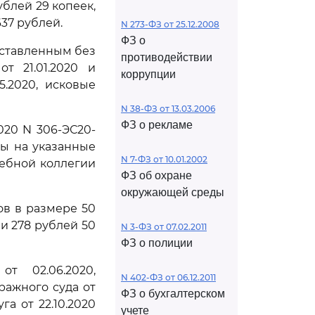
ублей 29 копеек,
37 рублей.
N 273-ФЗ от 25.12.2008
ФЗ о
оставленным без
противодействии
т 21.01.2020 и
коррупции
.2020, исковые
N 38-ФЗ от 13.03.2006
ФЗ о рекламе
020 N 306-ЭС20-
ы на указанные
N 7-ФЗ от 10.01.2002
дебной коллегии
ФЗ об охране
окружающей среды
ов в размере 50
 и 278 рублей 50
N 3-ФЗ от 07.02.2011
ФЗ о полиции
т 02.06.2020,
N 402-ФЗ от 06.12.2011
ажного суда от
ФЗ о бухгалтерском
а от 22.10.2020
учете