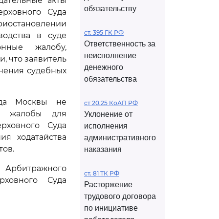
дательные акты
обязательству
ерховного Суда
иостановлении
ст. 395 ГК РФ
водства в суде
Ответственность за
онные жалобу,
неисполнение
и, что заявитель
денежного
нения судебных
обязательства
ода Москвы не
ст 20.25 КоАП РФ
ой жалобы для
Уклонение от
рховного Суда
исполнения
ия ходатайства
административного
тов.
наказания
Арбитражного
ст. 81 ТК РФ
рховного Суда
Расторжение
трудового договора
по инициативе