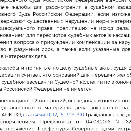
Верховного Суда Российской Федерации выносит 
даче жалобы для рассмотрения в судебном засе
овного Суда Российской Федерации, если излож
тверждают существенных нарушений норм материа
оцессуального права, повлиявших на исход дела,
нованием для пересмотра судебных актов в касса
шения вопроса о присуждении компенсации за нар
тво в разумный срок, а также если указанные дов
в материалах дела.
жалобы и принятые по делу судебные акты, судья 
ерации считает, что оснований для передачи жал
 судебном заседании Судебной коллегии по эконо
а Российской Федерации не имеется.
апелляционной инстанций, исследовав и оценив по
ставленные в материалы дела доказательства, 
9
АПК РФ,
статьями 11
,
12
,
15
,
309
,
310
Гражданского код
аспоряжением Префектуры от 04.03.2016 N 16
аспоряжение Префектуры Северного администра