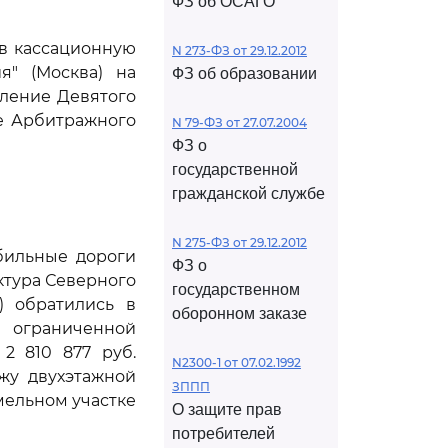
ФЗ об ОСАГО
ив кассационную
N 273-ФЗ от 29.12.2012
я" (Москва) на
ФЗ об образовании
вление Девятого
ие Арбитражного
N 79-ФЗ от 27.07.2004
ФЗ о
государственной
гражданской службе
N 275-ФЗ от 29.12.2012
бильные дороги
ФЗ о
ктура Северного
государственном
) обратились в
оборонном заказе
ограниченной
2 810 877 руб.
N2300-1 от 07.02.1992
жу двухэтажной
ЗППП
мельном участке
О защите прав
потребителей