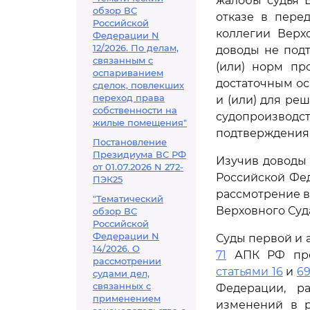
жалобы судья 
обзор ВС
отказе в пере
Российской
коллегии Верх
Федерации N
12/2026. По делам,
доводы не под
связанным с
(или) норм пр
оспариванием
достаточным ос
сделок, повлекших
переход права
и (или) для ре
собственности на
судопроизводс
жилые помещения"
подтверждения 
Постановление
Президиума ВС РФ
Изучив доводы 
от 01.07.2026 N 272-
Российской Фед
ПЭК25
рассмотрение в
"Тематический
Верховного Суд
обзор ВС
Российской
Федерации N
Суды первой и 
14/2026. О
71
АПК РФ пред
рассмотрении
статьями 16
и
6
судами дел,
связанных с
Федерации, р
применением
изменений в р