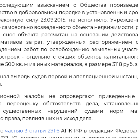
оследующим взысканием с Общества произведе
ство в добровольном порядке в установленный сро
аконную силу 23.09.2015, не исполнило, Учрежде
о самовольно возведенного объекта недвижимости; 
 снос объекта рассчитан на основании действов
мативов затрат, утвержденных распоряжением от 
ждением работ по освобождению земельных участк
строек - отдельно стоящих объектов капитальног
500 кв. м из иных материалов, в размере 3118 руб. за 
знал выводы судов первой и апелляционной инстан
.
ционной жалобы не опровергают приведенные 
 переоценку обстоятельств дела, установлен
т существенных нарушений судами норм мат
о права, повлиявших на исход дела.
 с
частью 3 статьи 291.6
АПК РФ в редакции Федераль