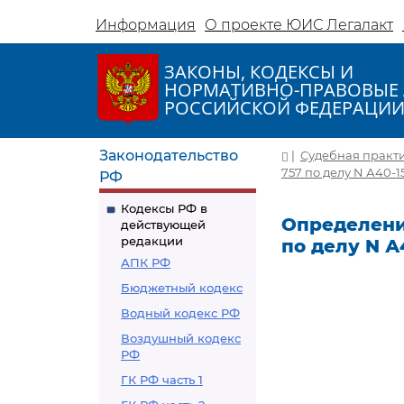
Информация
О проекте ЮИС Легалакт
ЗАКОНЫ, КОДЕКСЫ И
НОРМАТИВНО-ПРАВОВЫЕ 
РОССИЙСКОЙ ФЕДЕРАЦИ
Законодательство
|
Судебная практ
757 по делу N А40-1
РФ
Кодексы РФ в
Определение
действующей
редакции
по делу N А
АПК РФ
Бюджетный кодекс
Водный кодекс РФ
Воздушный кодекс
РФ
ГК РФ часть 1