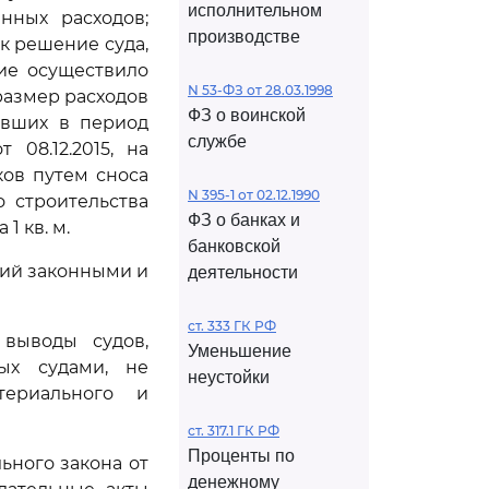
исполнительном
нных расходов;
производстве
к решение суда,
ние осуществило
N 53-ФЗ от 28.03.1998
размер расходов
ФЗ о воинской
авших в период
службе
08.12.2015, на
ов путем сноса
N 395-1 от 02.12.1990
о строительства
ФЗ о банках и
1 кв. м.
банковской
ций законными и
деятельности
ст. 333 ГК РФ
выводы судов,
Уменьшение
ных судами, не
неустойки
ериального и
ст. 317.1 ГК РФ
Проценты по
ного закона от
денежному