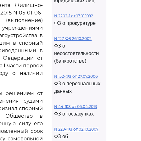
юридических лиц
мента Жилищно-
2015 N 05-01-06-
N 2202-1 от 17.01.1992
 (выполнение)
ФЗ о прокуратуре
и учреждениями
гоустройства в
N 127-ФЗ 26.10.2002
вшим в спорный
ФЗ о
приведенными в
несостоятельности
й Федерации от
(банкротстве)
 I части первой
воду о наличии
N 152-ФЗ от 27.07.2006
ФЗ о персональных
данных
вы решением от
менения судами
N 44-ФЗ от 05.04.2013
ризнал спорный
ФЗ о госзакупках
л Общество в
онную силу его
N 229-ФЗ от 02.10.2007
новленный срок
ФЗ об
су самовольной