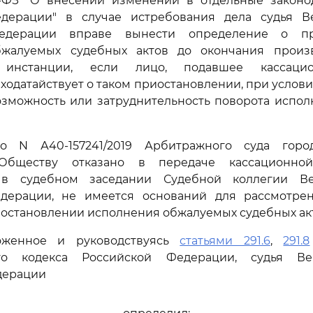
451-ФЗ "О внесении изменений в отдельные законо
дерации" в случае истребования дела судья В
едерации вправе вынести определение о пр
жалуемых судебных актов до окончания произ
 инстанции, если лицо, подавшее кассаци
ходатайствует о таком приостановлении, при услови
озможность или затруднительность поворота испол
ло N А40-157241/2019 Арбитражного суда гор
 Обществу отказано в передаче кассационн
 в судебном заседании Судебной коллегии Ве
дерации, не имеется оснований для рассмотрен
остановлении исполнения обжалуемых судебных ак
оженное и руководствуясь
статьями 291.6
,
291.8
ого кодекса Российской Федерации, судья Ве
дерации