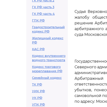
ГК РФ часть 2
ГК РФ часть 3
Судья Верховно
ГК РФ часть 4
жалобу общест
ГПК РФ
решение Арбитр
Градостроительный
арбитражного а
кодекс РФ
суда Московского
Жилищный кодекс
РФ
КАС РФ
Кодекс внутреннего
водного транспорта
Государственн
Кодекс торгового
Северного адми
мореплавания РФ
административ
Семейный кодекс
Арбитражный
ответственнос
ТК РФ
убытков, поне
УИК РФ
самовольной по
УК РФ
по адресу: Москв
УПК РФ