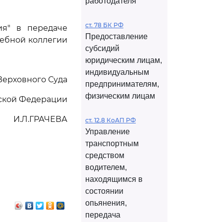
работодателя
ст. 78 БК РФ
ия" в передаче
Предоставление
дебной коллегии
субсидий
юридическим лицам,
индивидуальным
Верховного Суда
предпринимателям,
физическим лицам
ской Федерации
И.Л.ГРАЧЕВА
ст. 12.8 КоАП РФ
Управление
транспортным
средством
водителем,
находящимся в
состоянии
опьянения,
передача