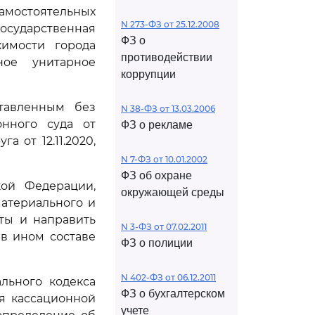
амостоятельных
N 273-ФЗ от 25.12.2008
сударственная
ФЗ о
имости города
противодействии
ное унитарное
коррупции
ставленным без
N 38-ФЗ от 13.03.2006
онного суда от
ФЗ о рекламе
 от 12.11.2020,
N 7-ФЗ от 10.01.2002
ФЗ об охране
кой Федерации,
окружающей среды
атериального и
ты и направить
N 3-ФЗ от 07.02.2011
в ином составе
ФЗ о полиции
N 402-ФЗ от 06.12.2011
льного кодекса
ФЗ о бухгалтерском
я кассационной
учете