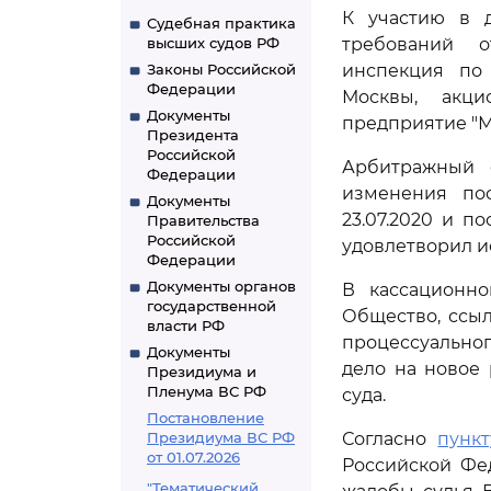
К участию в д
Судебная практика
высших судов РФ
требований о
Законы Российской
инспекция по
Федерации
Москвы, акци
Документы
предприятие "М
Президента
Российской
Арбитражный с
Федерации
изменения пос
Документы
23.07.2020 и п
Правительства
Российской
удовлетворил и
Федерации
Документы органов
В кассационно
государственной
Общество, ссы
власти РФ
процессуально
Документы
дело на новое
Президиума и
Пленума ВС РФ
суда.
Постановление
Президиума ВС РФ
Согласно
пункт
от 01.07.2026
Российской Фе
"Тематический