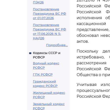
28.11.2018 N 
ПЭК26
Российской Фе
Постановление
Российской Ф
Президиума ВС РФ
исполнения об
от 01.07.2026
кассационной
Постановление
Президиума ВС РФ
представление, 
от 17.06.2026 N 5-
обосновал нев
НАД26
актов.
Подробнее...
Поскольку де
Кодексы СССР и
истребовано,
РСФСР
рассмотрения
Водный кодекс
РСФСР
Российской Фе
ГПК РСФСР
Общества о при
Гражданский
Учитывая изл
кодекс РСФСР
процессуальн
Жилищный кодекс
Российской Фе
РСФСР
Земельный кодекс
РСФСР