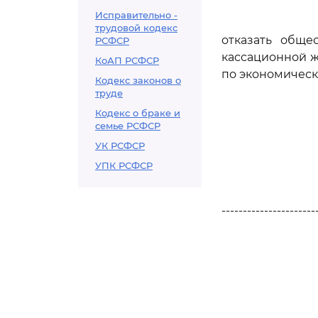
Исправительно -
трудовой кодекс
отказать обще
РСФСР
кассационной ж
КоАП РСФСР
по экономическ
Кодекс законов о
труде
Кодекс о браке и
семье РСФСР
УК РСФСР
УПК РСФСР
----------------------