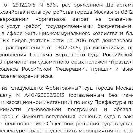
 от 29.12.2015 N 896", распоряжением Департа
озяйства и благоустройства города Москвы от 08.12.
верждении нормативов затрат на оказание
ых услуг (работ) государственными бюджетным
 в сфере жилищно-коммунального хозяйства и бла
вных видов деятельности на 2016 год", действова
 - распоряжение от 08.12.2015), разъяснениями, 
тановления Пленума Верховного Суда Российско
5 "О применении судами некоторых положений раздела
кодекса Российской Федерации", пришли к вы
удовлетворения иска.
 из следующего: Арбитражный суд города Моск
 делу N А40-123092/2013 (оставленным без из
 и кассационной инстанций) по иску Префектуры п
ижимости самовольной постройкой и обяза
 срок с момента вступления решения суда в зак
чае неисполнения Обществом решения суда в уста
рефектуре право осуществить мероприятия по сно