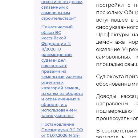
практике по делам,
постройки с п
связанным с
поскольку Обще
самовольным
строительством"
вступившее в з
"Тематический
снос указанног
обзор ВС
Префектуры на
Российской
демонтажа нор
Федерации N
11/2026. О
оказание Учре
рассмотрении
самовольных по
судами дел,
площадью свыше 
связанных с
правами на
Суд округа при
земельные участки
отдельных
обоснованными
категорий земель,
изъятых из оборота
Доводы касса
и ограниченных в
направлены на
обороте, и с
использованием
подтверждаю
таких участков"
процессуальног
Постановление
Президиума ВС РФ
В соответствии
от 01.07.2026 N 24-