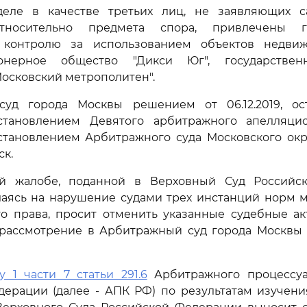
еле в качестве третьих лиц, не заявляющих с
тносительно предмета спора, привлечены го
 контролю за использованием объектов недвиж
онерное общество "Дикси Юг", государствен
осковский метрополитен".
уд города Москвы решением от 06.12.2019, о
тановлением Девятого арбитражного апелляци
остановлением Арбитражного суда Московского округа
ск.
й жалобе, поданной в Верховный Суд Российс
лаясь на нарушение судами трех инстанций норм м
го права, просит отменить указанные судебные ак
 рассмотрение в Арбитражный суд города Москвы 
у 1 части 7 статьи 291.6
Арбитражного процессуа
дерации (далее - АПК РФ) по результатам изучени