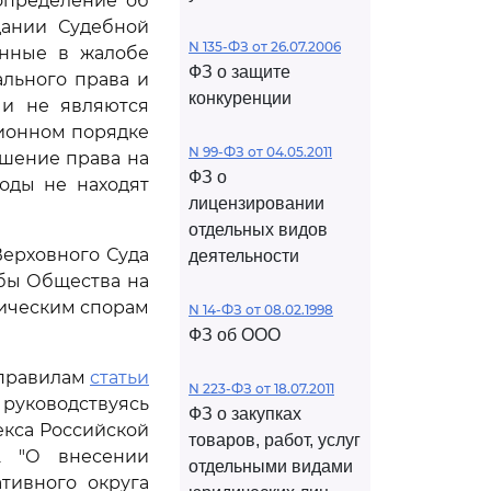
определение об
дании Судебной
N 135-ФЗ от 26.07.2006
енные в жалобе
ФЗ о защите
льного права и
конкуренции
 и не являются
ционном порядке
N 99-ФЗ от 04.05.2011
ушение права на
ФЗ о
оды не находят
лицензировании
отдельных видов
Верховного Суда
деятельности
обы Общества на
мическим спорам
N 14-ФЗ от 08.02.1998
ФЗ об ООО
 правилам
статьи
N 223-ФЗ от 18.07.2011
руководствуясь
ФЗ о закупках
екса Российской
товаров, работ, услуг
2 "О внесении
отдельными видами
тивного округа