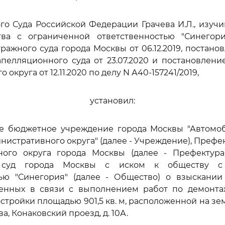
го Суда Российской Федерации Грачева И.Л., изуч
ва с ограниченной ответственностью "Синегори
ажного суда города Москвы от 06.12.2019, постано
пелляционного суда от 23.07.2020 и постановлен
 округа от 12.11.2020 по делу N А40-157241/2019,
установил:
ое бюджетное учреждение города Москвы "Автомо
нистративного округа" (далее - Учреждение), Префе
ного округа города Москвы (далее - Префектура
 суд города Москвы с иском к обществу с 
тью "Синегория" (далее - Общество) о взыскании 
сенных в связи с выполнением работ по демонта
стройки площадью 901,5 кв. м, расположенной на зе
а, Конаковский проезд, д. 10А.