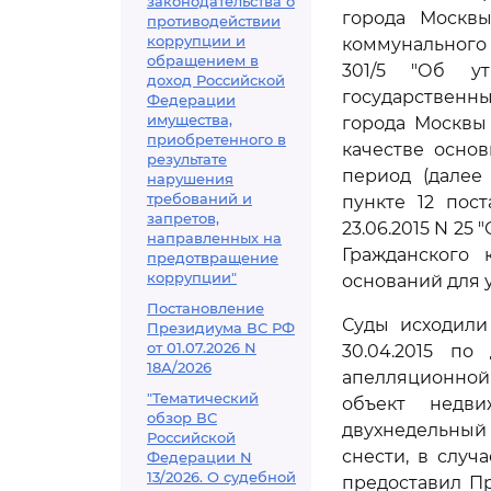
законодательства о
города Москвы
противодействии
коррупции и
коммунального х
обращением в
301/5 "Об ут
доход Российской
государственн
Федерации
имущества,
города Москвы
приобретенного в
качестве осно
результате
период (далее
нарушения
требований и
пункте 12 пос
запретов,
23.06.2015 N 2
направленных на
Гражданского 
предотвращение
коррупции"
оснований для 
Постановление
Суды исходили
Президиума ВС РФ
от 01.07.2026 N
30.04.2015 по
18А/2026
апелляционной
"Тематический
объект недв
обзор ВС
двухнедельный
Российской
снести, в слу
Федерации N
13/2026. О судебной
предоставил П