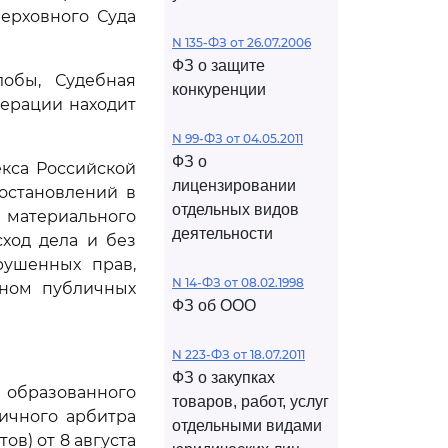
ерховного Суда
N 135-ФЗ от 26.07.2006
ФЗ о защите
лобы, Судебная
конкуренции
ерации находит
N 99-ФЗ от 04.05.2011
ФЗ о
екса Российской
лицензировании
остановлений в
отдельных видов
 материального
деятельности
ход дела и без
рушенных прав,
N 14-ФЗ от 08.02.1998
оном публичных
ФЗ об ООО
N 223-ФЗ от 18.07.2011
ФЗ о закупках
, образованного
товаров, работ, услуг
ичного арбитра
отдельными видами
ов) от 8 августа