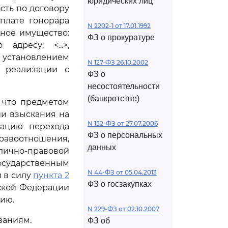
юридических лиц
ость по договору
оплате гонорара
N 2202-1 от 17.01.1992
нное имущество:
ФЗ о прокуратуре
дресу: <...>,
установлением
N 127-ФЗ 26.10.2002
 реализации с
ФЗ о
несостоятельности
(банкротстве)
, что предметом
ии взыскания на
N 152-ФЗ от 27.07.2006
рацию перехода
ФЗ о персональных
равоотношения,
данных
лично-правовой
 государственным
N 44-ФЗ от 05.04.2013
 в силу
пункта 2
ФЗ о госзакупках
ской Федерации
ию.
N 229-ФЗ от 02.10.2007
ваниям.
ФЗ об