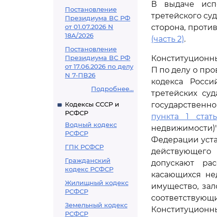
В выдаче исп
Постановление
третейского су
Президиума ВС РФ
от 01.07.2026 N
сторона, проти
18А/2026
(часть 2)
.
Постановление
Президиума ВС РФ
Конституционный
от 17.06.2026 по делу
П по делу о пр
N 7-ПВ26
кодекса Росс
Подробнее...
третейских су
Кодексы СССР и
государственн
РСФСР
пункта 1 стат
Водный кодекс
недвижимости)
РСФСР
Федерации уста
ГПК РСФСР
действующего
Гражданский
допускают рас
кодекс РСФСР
касающихся не
Жилищный кодекс
имущество, зал
РСФСР
соответствующ
Земельный кодекс
Конституционн
РСФСР