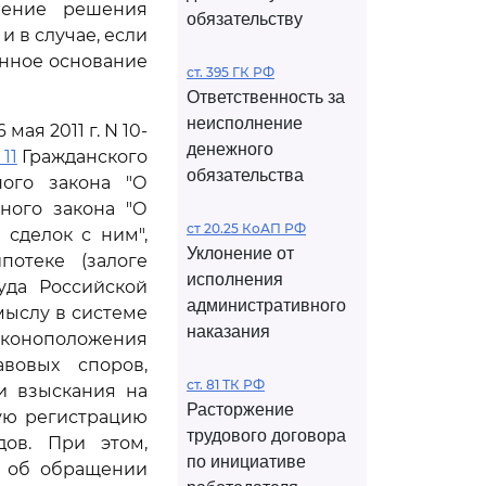
нение решения
обязательству
 в случае, если
анное основание
ст. 395 ГК РФ
Ответственность за
неисполнение
ая 2011 г. N 10-
денежного
 11
Гражданского
обязательства
ого закона "О
ого закона "О
ст 20.25 КоАП РФ
сделок с ним",
Уклонение от
отеке (залоге
исполнения
уда Российской
административного
мыслу в системе
наказания
коноположения
авовых споров,
ст. 81 ТК РФ
и взыскания на
Расторжение
ную регистрацию
трудового договора
дов. При этом,
по инициативе
р об обращении