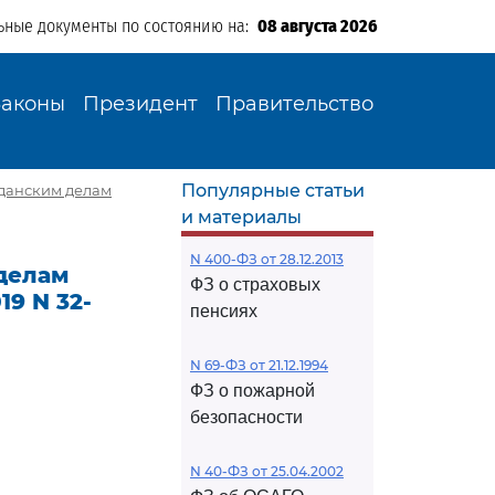
ьные документы по состоянию на:
08 августа 2026
Законы
Президент
Правительство
Популярные статьи
данским делам
и материалы
N 400-ФЗ от 28.12.2013
делам
ФЗ о страховых
9 N 32-
пенсиях
N 69-ФЗ от 21.12.1994
ФЗ о пожарной
безопасности
N 40-ФЗ от 25.04.2002