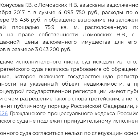
у Конусова Г.В. с Ломовских Н.В. взысканы задолженн
ября 2017 г. в сумме 4 095 750 руб., расходы по 
ере 96 436 руб. и обращено взыскание на заложе
ей площадью 75,9 кв. м, расположенную по а
ю на праве собственности Ломовских Н.В., с 
одажной цены заложенного имущества для его
в в размере 3 043 200 руб.
даче исполнительного листа, суд исходил из того
ретейского суда являлось требование об обращен
ие, которое включает государственную регист
нности на указанный объект недвижимости, а п
роцедурой государственной регистрации имеют пуб
зи с чем разрешение такого спора третейским, а не
ечит публичному порядку Российской Федерации, и
426
Гражданского процессуального кодекса Россий
ского суда не подлежит принудительному исполнен
онного суда согласиться нельзя по следующим осно