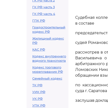
ГК РФ часть 2
ГК РФ часть 3
ГК РФ часть 4
Судебная колле
ГПК РФ
в составе
Градостроительный
кодекс РФ
председательст
Жилищный кодекс
судей Романовск
РФ
КАС РФ
рассмотрев в о
Кодекс внутреннего
Васильевича о
водного транспорта
арбитражного р
Кодекс торгового
Ломовских Нико
мореплавания РФ
обращении взы
Семейный кодекс
по кассационн
ТК РФ
суда г. Саратова 
УИК РФ
УК РФ
заслушав докла
УПК РФ