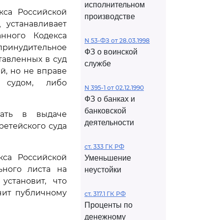
исполнительном
кса Российской
производстве
 устанавливает
нного Кодекса
N 53-ФЗ от 28.03.1998
принудительное
ФЗ о воинской
тавленных в суд
службе
й, но не вправе
м судом, либо
N 395-1 от 02.12.1990
ФЗ о банках и
банковской
ать в выдаче
деятельности
ретейского суда
ст. 333 ГК РФ
кса Российской
Уменьшение
ьного листа на
неустойки
установит, что
чит публичному
ст. 317.1 ГК РФ
Проценты по
денежному