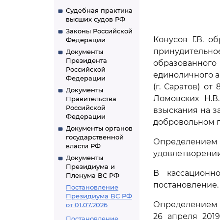
Судебная практика
высших судов РФ
Законы Российской
Конусов Г.В. о
Федерации
принудительн
Документы
Президента
образованног
Российской
единоличного а
Федерации
(г. Саратов) от
Документы
Ломовских Н.В
Правительства
Российской
взыскания на з
Федерации
добровольном п
Документы органов
государственной
Определением О
власти РФ
удовлетворении 
Документы
Президиума и
В кассационно
Пленума ВС РФ
постановление.
Постановление
Президиума ВС РФ
Определением с
от 01.07.2026
26 апреля 201
Постановление