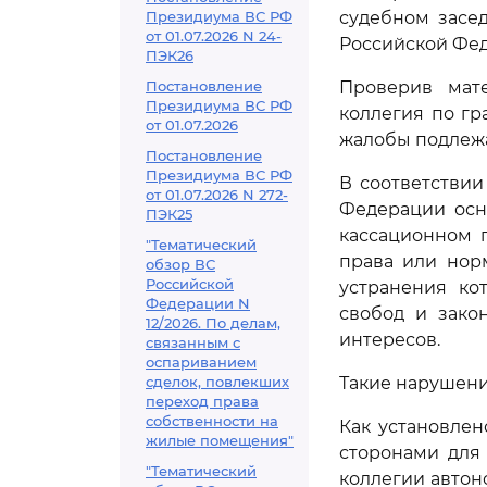
Президиума ВС РФ
судебном засе
от 01.07.2026 N 24-
Российской Фе
ПЭК26
Постановление
Проверив мате
Президиума ВС РФ
коллегия по г
от 01.07.2026
жалобы подлеж
Постановление
Президиума ВС РФ
В соответстви
от 01.07.2026 N 272-
Федерации осн
ПЭК25
кассационном 
"Тематический
права или нор
обзор ВС
Российской
устранения ко
Федерации N
свобод и зако
12/2026. По делам,
интересов.
связанным с
оспариванием
сделок, повлекших
Такие нарушени
переход права
собственности на
Как установлен
жилые помещения"
сторонами для
"Тематический
коллегии автоно