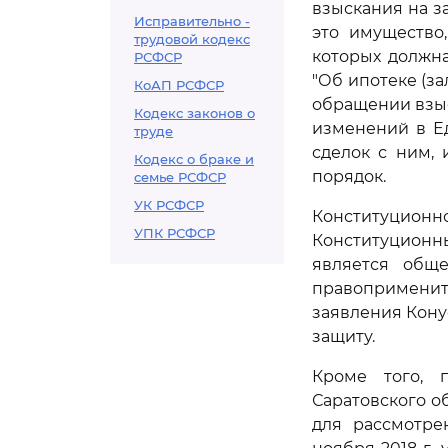
взыскания на з
Исправительно -
это имущество
трудовой кодекс
которых должна
РСФСР
"Об ипотеке (за
КоАП РСФСР
обращении взы
Кодекс законов о
изменений в Е
труде
сделок с ним,
Кодекс о браке и
порядок.
семье РСФСР
УК РСФСР
Конституцион
УПК РСФСР
Конституционн
является обще
правоприменит
заявления Кону
защиту.
Кроме того, 
Саратовского о
для рассмотре