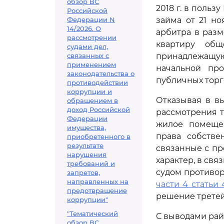
обзор ВС
2018 г. в польз
Российской
Федерации N
займа от 21 но
14/2026. О
арбитра в разм
рассмотрении
квартиру общ
судами дел,
связанных с
принадлежащу
применением
начальной пр
законодательства о
публичных торго
противодействии
коррупции и
Отказывая в вы
обращением в
доход Российской
рассмотрения т
Федерации
жилое помещен
имущества,
права собстве
приобретенного в
результате
связанные с п
нарушения
характер, в свя
требований и
судом противор
запретов,
направленных на
части 4 статьи 
предотвращение
решение третей
коррупции"
"Тематический
С выводами рай
обзор ВС