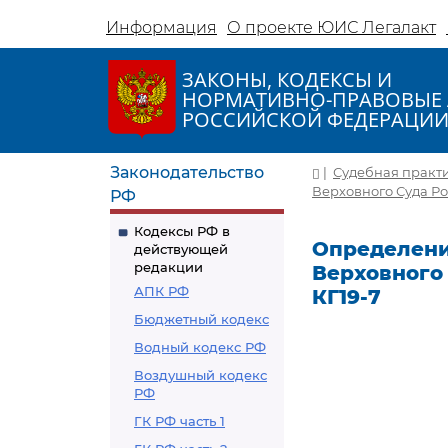
Информация
О проекте ЮИС Легалакт
ЗАКОНЫ, КОДЕКСЫ И
НОРМАТИВНО-ПРАВОВЫЕ 
РОССИЙСКОЙ ФЕДЕРАЦИ
Законодательство
|
Судебная практ
Верховного Суда Ро
РФ
Кодексы РФ в
Определени
действующей
редакции
Верховного 
АПК РФ
КГ19-7
Бюджетный кодекс
Водный кодекс РФ
Воздушный кодекс
РФ
ГК РФ часть 1