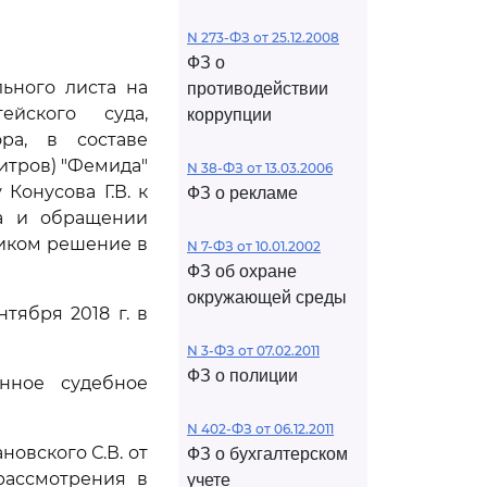
N 273-ФЗ от 25.12.2008
ФЗ о
льного листа на
противодействии
ейского суда,
коррупции
ра, в составе
итров) "Фемида"
N 38-ФЗ от 13.03.2006
 Конусова Г.В. к
ФЗ о рекламе
ма и обращении
чиком решение в
N 7-ФЗ от 10.01.2002
ФЗ об охране
окружающей среды
тября 2018 г. в
N 3-ФЗ от 07.02.2011
ФЗ о полиции
анное судебное
N 402-ФЗ от 06.12.2011
овского С.В. от
ФЗ о бухгалтерском
рассмотрения в
учете