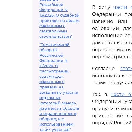
Российской
В силу
части 
Федерации N
Федерации при
13/2026. О судебной
практике по делам,
наличие или 
связанным с
оснований для
самовольным
исполнение реш
строительством"
доказательств 
"Тематический
переоцениват
обзор ВС
Российской
пересматривать
Федерации N
11/2026. О
Согласно
ста
рассмотрении
исполнительног
судами дел,
связанных с
только в случа
правами на
земельные участки
Так, в
части 4
отдельных
Федерации ука
категорий земель,
изъятых из оборота
принудительно
и ограниченных в
приведение в 
обороте, и с
порядку Россий
использованием
таких участков"