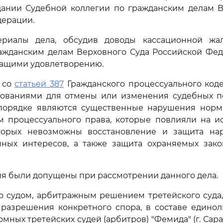
дании Судебной коллегии по гражданским делам В
дерации.
риалы дела, обсудив доводы кассационной жа
ражданским делам Верховного Суда Российской Фед
ащими удовлетворению.
и со
статьей 387
Гражданского процессуального код
ованиями для отмены или изменения судебных п
порядке являются существенные нарушения норм
м процессуального права, которые повлияли на ис
торых невозможны восстановление и защита на
нных интересов, а также защита охраняемых зак
я были допущены при рассмотрении данного дела.
о судом, арбитражным решением третейского суда
 разрешения конкретного спора, в составе единол
мных третейских судей (арбитров) "Фемида" (г. Сарат