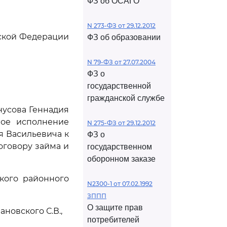
ФЗ об ОСАГО
N 273-ФЗ от 29.12.2012
йской Федерации
ФЗ об образовании
N 79-ФЗ от 27.07.2004
ФЗ о
государственной
гражданской службе
нусова Геннадия
ное исполнение
N 275-ФЗ от 29.12.2012
я Васильевича к
ФЗ о
оговору займа и
государственном
оборонном заказе
кого районного
N2300-1 от 07.02.1992
ЗППП
О защите прав
новского С.В.,
потребителей