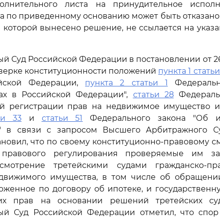
олнительного листа на принудительное испол
да по приведенному основанию может быть отказано и
в которой вынесено решение, не ссылается на указ
 Суд Российской Федерации в постановлении от 26 м
оверке конституционности положений
пункта 1 статьи
ийской Федерации,
пункта 2 статьи 1
Федеральн
дах в Российской Федерации",
статьи 28
Федеральн
ой регистрации прав на недвижимое имущество и 
ьи 33
и
статьи 51
Федерального закона "Об ип
" в связи с запросом Высшего Арбитражного С
новил, что по своему конституционно-правовому с
 правового регулирования проверяемые им за
смотрение третейскими судами гражданско-пр
движимого имущества, в том числе об обращени
оженное по договору об ипотеке, и государствен
их прав на основании решений третейских су
ый Суд Российской Федерации отметил, что спо