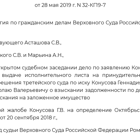
от 28 мая 2019 г. N 32-КГ19-7
гия по гражданским делам Верховного Суда Росси
вующего Асташова С.В.,
ого С.В. и Марьина А.Н.,
ткрытом судебном заседании дело по заявлению Ко
 выдаче исполнительного листа на принудитель
ешения третейского суда по иску Конусова Геннади
лаю Валерьевичу о взыскании задолженности по д
скания на заложенное имущество
ой жалобе Конусова Г.В. на определение Октябрьс
от 20 сентября 2018 г.,
д судьи Верховного Суда Российской Федерации Рома