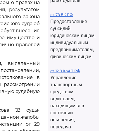
работодателя
ром о правах на
й, результатом
ст. 78 БК РФ
ального закона
Предоставление
тейского суда об
субсидий
ебует внесения
юридическим лицам,
ое имущество и
индивидуальным
лично-правовой
предпринимателям,
физическим лицам
й, выявленный
постановлении,
ст. 12.8 КоАП РФ
истолкование в
Управление
и рассмотрении
транспортным
тивную судебную
средством
водителем,
находящимся в
ва Г.В. судья
состоянии
е данной жалобы
опьянения,
нстанции от 29
передача