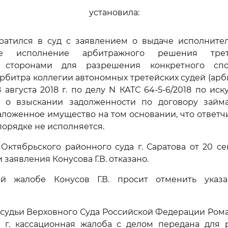
установила:
братился в суд с заявлением о выдаче исполните
ое исполнение арбитражного решения трет
о сторонами для разрешения конкретного спо
рбитра коллегии автономных третейских судей (арб
 8 августа 2018 г. по делу N КАТС 64-5-6/2018 по иску
. о взыскании задолженности по договору зай
аложенное имущество на том основании, что ответ
орядке не исполняется.
ктябрьского районного суда г. Саратова от 20 сен
заявления Конусова Г.В. отказано.
й жалобе Конусов Г.В. просит отменить указ
удьи Верховного Суда Российской Федерации Роман
9 г. кассационная жалоба с делом передана для 