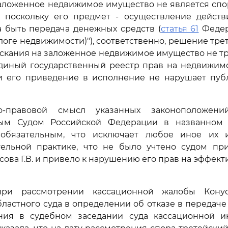
аложенное недвижимое имущество не является спо
, поскольку его предмет - осуществление действи
 быть передача денежных средств (
статья 61
Федер
логе недвижимости)"), соответственно, решение тре
скания на заложенное недвижимое имущество не тр
диный государственный реестр прав на недвижим
 и его приведение в исполнение не нарушает пуб
но-правовой смысл указанных законоположени
ым Судом Российской Федерации в названном 
обязательным, что исключает любое иное их 
ельной практике, что не было учтено судом пр
сова Г.В. и привело к нарушению его прав на эффек
при рассмотрении кассационной жалобы Конусо
бластного суда в определении об отказе в передач
ния в судебном заседании суда кассационной и