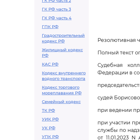
ГК РФ часть 2
ГК РФ часть 3
ГК РФ часть 4
ГПК РФ
Градостроительный
Резолютивная ч
кодекс РФ
Жилищный кодекс
Полный текст оп
РФ
КАС РФ
Судебная кол
Федерации в со
Кодекс внутреннего
водного транспорта
председательств
Кодекс торгового
мореплавания РФ
судей Борисовой
Семейный кодекс
при ведении пр
ТК РФ
УИК РФ
при участии п
УК РФ
службы по надз
УПК РФ
от 11.01.2023 N