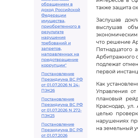
интересов в с
обращением в
также защита о
доход Российской
Федерации
Заслушав докл
имущества,
приобретенного в
выслушав объ
результате
экономическим
нарушения
что решение Ар
требований и
запретов,
Пятнадцатого а
направленных на
Арбитражного су
предотвращение
подлежат отмен
коррупции"
первой инстан
Постановление
Президиума ВС РФ
Как установлен
от 01.07.2026 N 24-
ПЭК26
Управления от
плановый рейд
Постановление
Президиума ВС РФ
Краснодар, ул.
от 01.07.2026 N 272-
целью проверк
ПЭК25
нарушениях при
Постановление
на земельный у
Президиума ВС РФ
от 01.07.2026