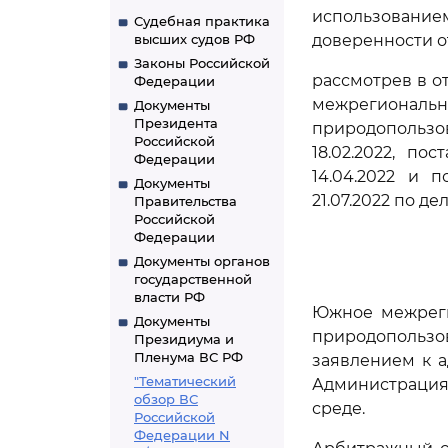
использование
Судебная практика
высших судов РФ
доверенности от
Законы Российской
рассмотрев в о
Федерации
межрегиональ
Документы
Президента
природопользо
Российской
18.02.2022, п
Федерации
14.04.2022 и 
Документы
21.07.2022 по де
Правительства
Российской
Федерации
Документы органов
государственной
власти РФ
Южное межреги
Документы
природопользо
Президиума и
Пленума ВС РФ
заявлением к а
"Тематический
Администрация
обзор ВС
среде.
Российской
Федерации N