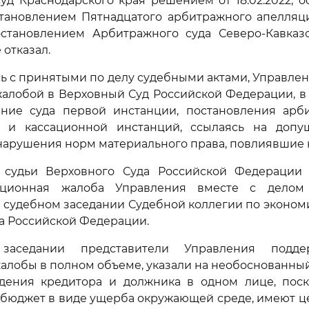
д Краснодарского края решением от 18.02.2022, 
тановлением Пятнадцатого арбитражного апелляци
постановлением Арбитражного суда Северо-Кавказс
е отказал.
ь с принятыми по делу судебными актами, Управлен
алобой в Верховный Суд Российской Федерации, в
ние суда первой инстанции, постановления арб
 и кассационной инстанций, ссылаясь на доп
арушения норм материального права, повлиявшие н
судьи Верховного Суда Российской Федерации П
ссационная жалоба Управления вместе с дело
 судебном заседании Судебной коллегии по эконо
а Российской Федерации.
заседании представители Управления подде
алобы в полном объеме, указали на необоснованный 
дения кредитора и должника в одном лице, поско
бюджет в виде ущерба окружающей среде, имеют ц