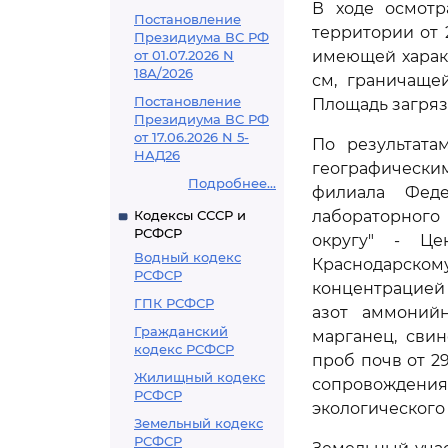
В ходе осмотр
Постановление
территории от 
Президиума ВС РФ
от 01.07.2026 N
имеющей харак
18А/2026
см, граничаще
Постановление
Площадь загрязн
Президиума ВС РФ
от 17.06.2026 N 5-
По результата
НАД26
географическим
Подробнее...
филиала Феде
Кодексы СССР и
лабораторног
РСФСР
округу" - Це
Водный кодекс
Краснодарско
РСФСР
концентрацией
ГПК РСФСР
азот аммонийн
Гражданский
марганец, свин
кодекс РСФСР
проб почв от 2
Жилищный кодекс
сопровождени
РСФСР
экологического н
Земельный кодекс
РСФСР