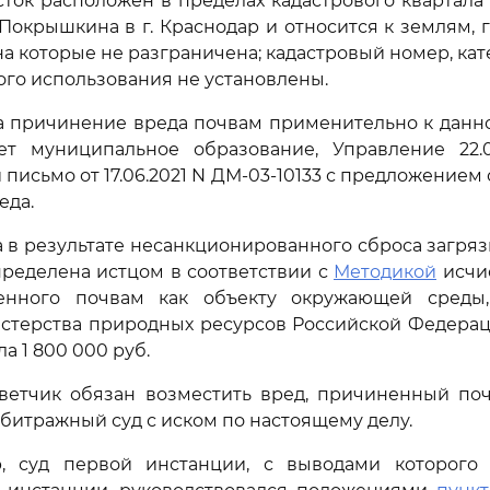
ток расположен в пределах кадастрового квартала 2
 Покрышкина в г. Краснодар и относится к землям, 
на которые не разграничена; кадастровый номер, кат
го использования не установлены.
за причинение вреда почвам применительно к дан
ает муниципальное образование, Управление 22.0
письмо от 17.06.2021 N ДМ-03-10133 с предложением
еда.
 в результате несанкционированного сброса загря
пределена истцом в соответствии с
Методикой
исчи
енного почвам как объекту окружающей среды
терства природных ресурсов Российской Федераци
ла 1 800 000 руб.
тветчик обязан возместить вред, причиненный по
рбитражный суд с иском по настоящему делу.
, суд первой инстанции, с выводами которого 