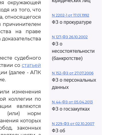
юридических лиц
ния окружающей
дя из того, что
N 2202-1 от 17.01.1992
а, относящегося
ФЗ о прокуратуре
ым причинителем
йства на праве
N 127-ФЗ 26.10.2002
 доказательства
ФЗ о
несостоятельности
есте судебного
(банкротстве)
тствии со
статьей
ии (далее - АПК
N 152-ФЗ от 27.07.2006
ие.
ФЗ о персональных
данных
или изменения
ой коллегии по
N 44-ФЗ от 05.04.2013
ации являются
ФЗ о госзакупках
и (или) норм
ранения которых
N 229-ФЗ от 02.10.2007
бод, законных
ФЗ об