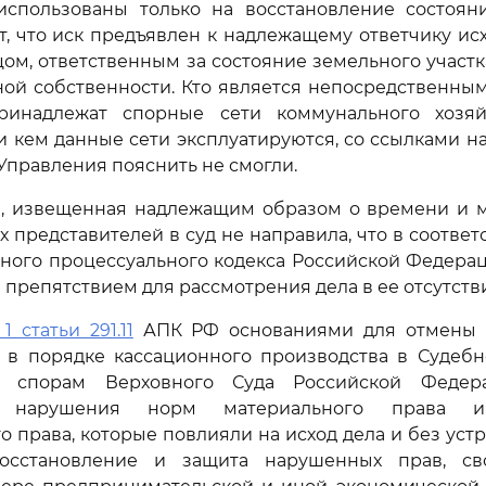
использованы только на восстановление состоя
т, что иск предъявлен к надлежащему ответчику исхо
цом, ответственным за состояние земельного участк
ной собственности. Кто является непосредственн
ринадлежат спорные сети коммунального хозя
и кем данные сети эксплуатируются, со ссылками на
Управления пояснить не смогли.
, извещенная надлежащим образом о времени и м
х представителей в суд не направила, что в соотве
ого процессуального кодекса Российской Федерац
 препятствием для рассмотрения дела в ее отсутств
1 статьи 291.11
АПК РФ основаниями для отмены 
в в порядке кассационного производства в Судебн
м спорам Верховного Суда Российской Федер
е нарушения норм материального права 
о права, которые повлияли на исход дела и без уст
осстановление и защита нарушенных прав, сво