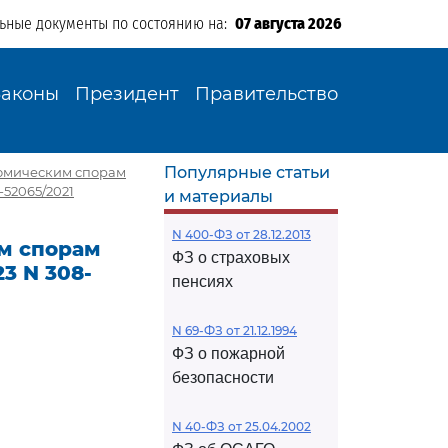
льные документы по состоянию на:
07 августа 2026
Законы
Президент
Правительство
Популярные статьи
омическим спорам
-52065/2021
и материалы
N 400-ФЗ от 28.12.2013
м спорам
ФЗ о страховых
3 N 308-
пенсиях
N 69-ФЗ от 21.12.1994
ФЗ о пожарной
безопасности
N 40-ФЗ от 25.04.2002