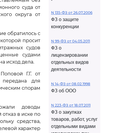
оставленным без
онного суда от
N 135-ФЗ от 26.07.2006
кого округа от
ФЗ о защите
конкуренции
ие обратилось с
 которой просит
N 99-ФЗ от 04.05.2011
итражных судов
ФЗ о
ущенные судами
лицензировании
а исход дела.
отдельных видов
деятельности
оповой Г.Г. от
м передана для
N 14-ФЗ от 08.02.1998
мическим спорам
ФЗ об ООО
N 223-ФЗ от 18.07.2011
ржали доводы
ФЗ о закупках
отказ в иске по
товаров, работ, услуг
льку средства,
отдельными видами
елевой характер