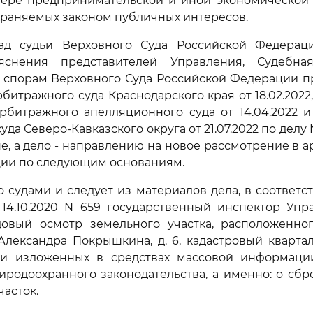
фере предпринимательской и иной экономической д
храняемых законом публичных интересов.
ад судьи Верховного Суда Российской Федерации
яснения представителей Управления, Судебна
 спорам Верховного Суда Российской Федерации пр
битражного суда Краснодарского края от 18.02.2022
рбитражного апелляционного суда от 14.04.2022 
да Северо-Кавказского округа от 21.07.2022 по делу 
е, а дело - направлению на новое рассмотрение в 
ции по следующим основаниям.
о судами и следует из материалов дела, в соответс
 14.10.2020 N 659 государственный инспектор Упр
овый осмотр земельного участка, расположенного
 Александра Покрышкина, д. 6, кадастровый квартал 
и изложенных в средствах массовой информац
родоохранного законодательства, а именно: о сбр
часток.