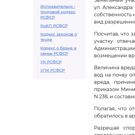
Земельный учас
Исправительно -
ул. Александра
трудовой кодекс
собственность 
РСФСР
вид разрешенно
КоАП РСФСР
Посчитав, что 
Кодекс законов о
труде
участку отвеч
Кодекс о браке и
Администрации 
семье РСФСР
возмещении вр
УК РСФСР
Величина вреда
УПК РСФСР
вод на почву о
вреда, причин
приказом Минис
N 238, и состави
Полагая, что о
обратилось в а
Разрешая спор