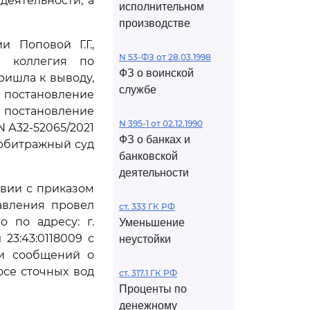
еятельности, а
исполнительном
производстве
 Поповой Г.Г.,
N 53-ФЗ от 28.03.1998
я коллегия по
ФЗ о воинской
ишла к выводу,
службе
, постановление
и постановление
N 395-1 от 02.12.1990
N А32-52065/2021
ФЗ о банках и
арбитражный суд
банковской
деятельности
твии с приказом
авления провел
ст. 333 ГК РФ
 по адресу: г.
Уменьшение
23:43:0118009 с
неустойки
ии сообщений о
осе сточных вод
ст. 317.1 ГК РФ
Проценты по
денежному