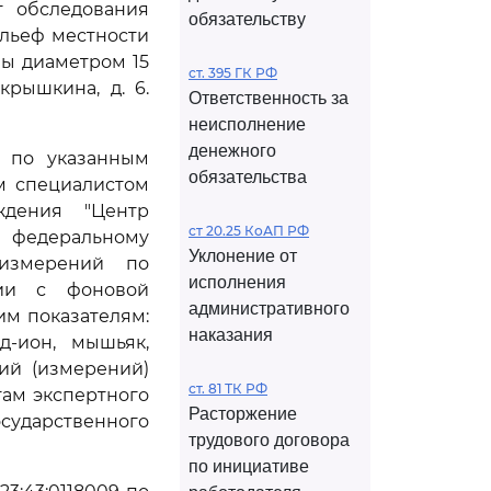
т обследования
обязательству
ельеф местности
ы диаметром 15
ст. 395 ГК РФ
рышкина, д. 6.
Ответственность за
неисполнение
денежного
ы по указанным
обязательства
 м специалистом
ждения "Центр
ст 20.25 КоАП РФ
 федеральному
Уклонение от
 измерений по
исполнения
нии с фоновой
административного
м показателям:
наказания
д-ион, мышьяк,
ний (измерений)
ст. 81 ТК РФ
там экспертного
Расторжение
ударственного
трудового договора
по инициативе