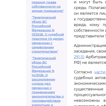
и могут быть 
переход права
собственности на
среды. Полагаю
жилые помещения"
он является ли
"Тематический
к государствен
обзор ВС
вреда, кому п
Российской
Федерации N
собственности 
13/2026. О судебной
представители 
практике по делам,
связанным с
Администрация
самовольным
заседания, свои
строительством"
291.10
Арбитражн
"Тематический
обзор ВС
РФ) не является
Российской
Федерации N
Согласно
части 
14/2026. О
судебных акто
рассмотрении
экономически
судами дел,
связанных с
существенны
применением
процессуальног
законодательства о
невозможны в
противодействии
коррупции и