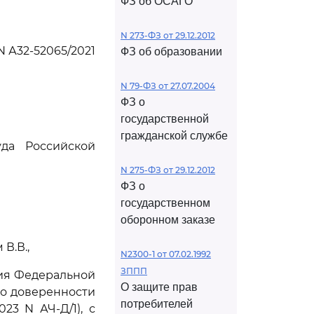
ФЗ об ОСАГО
N 273-ФЗ от 29.12.2012
N А32-52065/2021
ФЗ об образовании
N 79-ФЗ от 27.07.2004
ФЗ о
государственной
гражданской службе
да Российской
N 275-ФЗ от 29.12.2012
ФЗ о
государственном
оборонном заказе
В.В.,
N2300-1 от 07.02.1992
ЗППП
ия Федеральной
О защите прав
по доверенности
потребителей
023 N АЧ-Д/1), с