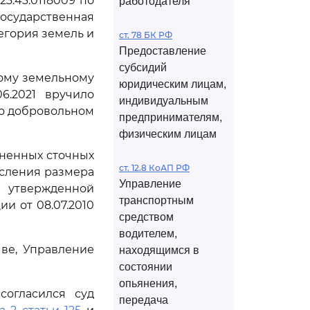
3:43:0118009 по
работодателя
государственная
егория земель и
ст. 78 БК РФ
Предоставление
субсидий
ному земельному
юридическим лицам,
6.2021 вручило
индивидуальным
 о добровольном
предпринимателям,
физическим лицам
зненных сточных
ст. 12.8 КоАП РФ
сления размера
Управление
, утвержденной
транспортным
и от 08.07.2010
средством
водителем,
чве, Управление
находящимся в
состоянии
опьянения,
согласился суд
передача