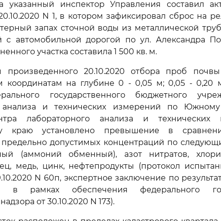
а указанный инспектор Управления составил ак
20.10.2020 N 1, в котором зафиксировал сброс на р
терный запах сточной воды из металлической труб
й с автомобильной дорогой по ул. Александра Пок
енного участка составила 1 500 кв. м.
м произведенного 20.10.2020 отбора проб почв
 координатам на глубине 0 - 0,05 м; 0,05 - 0,20
рального государственного бюджетного учре
о анализа и технических измерений по Южному
нтра лабораторного анализа и технических
му краю установлено превышение в сравне
 предельно допустимых концентраций по следующи
ый (аммоний обменный), азот нитратов, хлори
ец, медь, цинк, нефтепродукты (протокол испыта
9.10.2020 N 60п, экспертное заключение по результа
я в рамках обеспечения федерального гос
адзора от 30.10.2020 N 173).