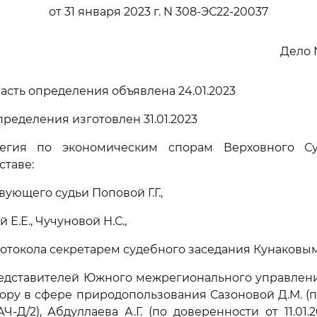
от 31 января 2023 г. N 308-ЭС22-20037
Дело 
асть определения объявлена 24.01.2023
ределения изготовлен 31.01.2023
легия по экономическим спорам Верховного Су
ставе:
ующего судьи Поповой Г.Г.,
 Е.Е., Чучуновой Н.С.,
отокола секретарем судебного заседания Кунаковым 
редставителей Южного межрегионального управлен
ору в сфере природопользования Сазоновой Д.М. (
 АЧ-Д/2), Абдуллаева А.Г. (по доверенности от 11.01.2