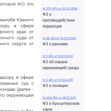
говой И.О. (по
N 273-ФЗ от 25.12.2008
ФЗ о
й жалобе Южного
противодействии
дзору в сфере
коррупции
рского края от
онного суда от
N 38-ФЗ от 13.03.2006
кого округа от
ФЗ о рекламе
N 7-ФЗ от 10.01.2002
ФЗ об охране
окружающей среды
адзору в сфере
N 3-ФЗ от 07.02.2011
итражный суд с
ФЗ о полиции
снодар (далее -
ого окружающей
N 402-ФЗ от 06.12.2011
ФЗ о бухгалтерском
учете