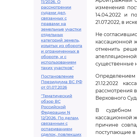
Арбитражный су
11/2026. О
рассмотрении
изменения пос
судами дел,
14.04.2022 и 
связанных с
21.07.2022, в иск
правами на
земельные участки
Не согласившис
отдельных
категорий земель,
кассационной ж
изъятых из оборота
отменить реше
и ограниченных в
апелляционной
обороте, и с
использованием
существенные н
таких участков"
Определением 
Постановление
Президиума ВС РФ
21.12.2022 ка
от 01.07.2026
рассмотрения в
"Тематический
Верховного Суд
обзор ВС
Российской
В судебном 
Федерации N
кассационной ж
12/2026. По делам,
связанным с
причине совпа
оспариванием
поступающие в 
сделок, повлекших