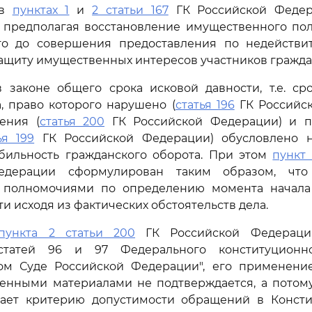
 в
пунктах 1
и
2 статьи 167
ГК Российской Федер
, предполагая восстановление имущественного пол
о до совершения предоставления по недействит
ащиту имущественных интересов участников гражда
в законе общего срока исковой давности, т.е. ср
, право которого нарушено (
статья 196
ГК Российск
ения (
статья 200
ГК Российской Федерации) и п
ья 199
ГК Российской Федерации) обусловлено н
абильность гражданского оборота. При этом
пункт 
едерации сформулирован таким образом, что
полномочиями по определению момента начала
и исходя из фактических обстоятельств дела.
пункта 2 статьи 200
ГК Российской Федерации
статей 96 и 97 Федерального конституционн
ом Суде Российской Федерации", его применени
ленными материалами не подтверждается, а потому
чает критерию допустимости обращений в Конст