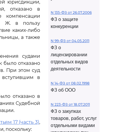
ей юрисдикции,
й, отказано в
N 135-ФЗ от 26.07.2006
е компенсации
ФЗ о защите
и Ж. в пользу
конкуренции
твие каких-либо
ьницы, а также
N 99-ФЗ от 04.05.2011
ФЗ о
лицензировании
енения судами
отдельных видов
 было отказано
деятельности
в. При этом суд
ы вступившим в
N 14-ФЗ от 08.02.1998
ФЗ об ООО
ыло отказано в
даниях Судебной
N 223-ФЗ от 18.07.2011
рации.
ФЗ о закупках
товаров, работ, услуг
тьям 17 (часть 3)
,
отдельными видами
, поскольку: