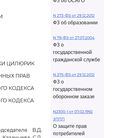
ФЗ об ОСАГО
N 273-ФЗ от 29.12.2012
И
ФЗ об образовании
N 79-ФЗ от 27.07.2004
ФЗ о
государственной
гражданской службе
КИ ЦИЛЮРИК
N 275-ФЗ от 29.12.2012
ННЫХ ПРАВ
ФЗ о
ГО КОДЕКСА
государственном
оборонном заказе
ГО КОДЕКСА
N2300-1 от 07.02.1992
ЗППП
О защите прав
седателя В.Д.
потребителей
 Казанцева, С.Д.