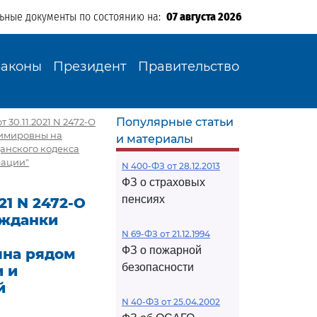
льные документы по состоянию на:
07 августа 2026
Законы
Президент
Правительство
Популярные статьи
30.11.2021 N 2472-О
димировны на
и материалы
анского кодекса
рации"
N 400-ФЗ от 28.12.2013
ФЗ о страховых
пенсиях
21 N 2472-О
ажданки
N 69-ФЗ от 21.12.1994
ФЗ о пожарной
ына рядом
безопасности
 и
й
N 40-ФЗ от 25.04.2002