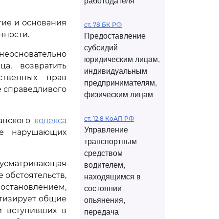
работодателя
ие и основания
ст. 78 БК РФ
нности.
Предоставление
субсидий
неосновательно
юридическим лицам,
а, возвратить
индивидуальным
ственных прав
предпринимателям,
е справедливого
физическим лицам
ст. 12.8 КоАП РФ
анского
кодекса
Управление
ве нарушающих
транспортным
средством
усматривающая
водителем,
 обстоятельств,
находящимся в
остановлением,
состоянии
етизирует общие
опьянения,
и вступивших в
передача