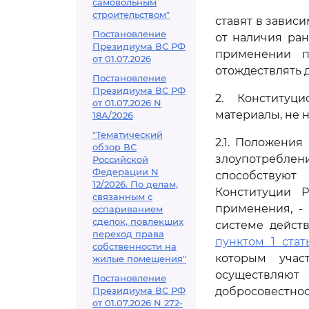
самовольным
строительством"
ставят в завис
Постановление
от наличия ра
Президиума ВС РФ
применении п
от 01.07.2026
отождествлять 
Постановление
Президиума ВС РФ
2. Конституц
от 01.07.2026 N
материалы, не 
18А/2026
"Тематический
2.1. Положения
обзор ВС
злоупотреблен
Российской
Федерации N
способствуют
12/2026. По делам,
Конституции 
связанным с
применения, -
оспариванием
сделок, повлекших
системе дейст
переход права
пунктом 1 стат
собственности на
которым учас
жилые помещения"
осуществляю
Постановление
Президиума ВС РФ
добросовестнос
от 01.07.2026 N 272-