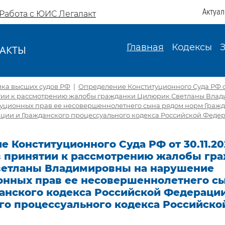
Актуа
Работа с ЮИС Легалакт
Главная
Кодексы
АКТЫ
И
ика высших судов РФ
|
Определение Конституционного Суда РФ от 
ятии к рассмотрению жалобы гражданки Цилюрик Светланы Вла
уционных прав ее несовершеннолетнего сына рядом норм Гражд
ции и Гражданского процессуального кодекса Российской Феде
 Конституционного Суда РФ от 30.11.20
 в принятии к рассмотрению жалобы гр
етланы Владимировны на нарушение
онных прав ее несовершеннолетнего с
анского кодекса Российской Федерации
го процессуального кодекса Российско