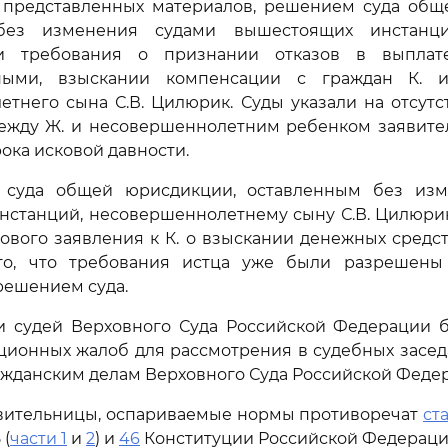
з представленных материалов, решением суда общ
без изменения судами вышестоящих инстанци
ии требования о признании отказов в выплат
ьными, взыскании компенсации с граждан К. 
тнего сына С.В. Цилюрик. Суды указали на отсутс
между Ж. и несовершеннолетним ребенком заявител
ока исковой давности.
 суда общей юрисдикции, оставленным без изм
нстанций, несовершеннолетнему сыну С.В. Цилюрик
ового заявления к К. о взыскании денежных средст
го, что требования истца уже были разрешен
решением суда.
 судей Верховного Суда Российской Федерации б
ционных жалоб для рассмотрения в судебных засе
ажданским делам Верховного Суда Российской Феде
вительницы, оспариваемые нормы противоречат
ста
 (
части 1
и
2
) и
46
Конституции Российской Федерации