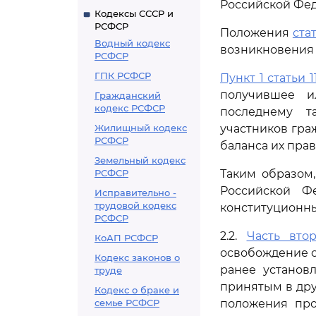
Российской Фе
Кодексы СССР и
РСФСР
Положения
ста
Водный кодекс
возникновения 
РСФСР
ГПК РСФСР
Пункт 1 статьи 1
получившее и
Гражданский
кодекс РСФСР
последнему т
Жилищный кодекс
участников гра
РСФСР
баланса их прав
Земельный кодекс
РСФСР
Таким образом
Российской Ф
Исправительно -
трудовой кодекс
конституционны
РСФСР
2.2.
Часть втор
КоАП РСФСР
освобождение о
Кодекс законов о
ранее установ
труде
принятым в дру
Кодекс о браке и
семье РСФСР
положения про