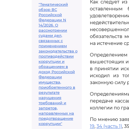
Как следует и
"Тематический
оставленным 
обзор ВС
Российской
удовлетворен
Федерации N
недействител
14/2026. О
несовершенноле
рассмотрении
судами дел,
обязательств 
связанных с
на истечение ср
применением
законодательства о
Определением
противодействии
коррупции и
вышестоящих и
обращением в
в принятии иск
доход Российской
исходил из то
Федерации
имущества,
законную силу 
приобретенного в
результате
Определениями
нарушения
передаче касса
требований и
коллегии по гр
запретов,
направленных на
предотвращение
По мнению зая
коррупции"
19
,
34 (часть 1)
, 35