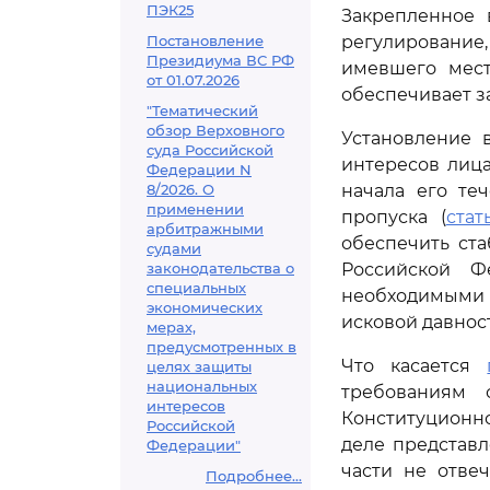
ПЭК25
Закрепленное
Постановление
регулирование
Президиума ВС РФ
имевшего мест
от 01.07.2026
обеспечивает з
"Тематический
обзор Верховного
Установление 
суда Российской
интересов лица
Федерации N
8/2026. О
начала его теч
применении
пропуска (
стат
арбитражными
обеспечить ст
судами
законодательства о
Российской Ф
специальных
необходимыми 
экономических
исковой давност
мерах,
предусмотренных в
Что касается
целях защиты
национальных
требованиям 
интересов
Конституционн
Российской
деле представ
Федерации"
части не отве
Подробнее...