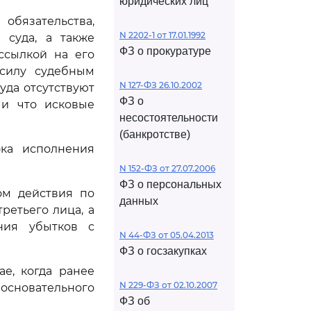
юридических лиц
обязательства,
N 2202-1 от 17.01.1992
 суда, а также
ФЗ о прокуратуре
ссылкой на его
 силу судебным
N 127-ФЗ 26.10.2002
уда отсутствуют
ФЗ о
 и что исковые
несостоятельности
(банкротстве)
ока исполнения
N 152-ФЗ от 27.07.2006
ФЗ о персональных
ом действия по
данных
ретьего лица, а
ния убытков с
N 44-ФЗ от 05.04.2013
ФЗ о госзакупках
е, когда ранее
N 229-ФЗ от 02.10.2007
основательного
ФЗ об