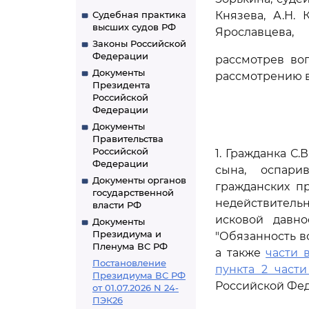
Судебная практика
Князева, А.Н. 
высших судов РФ
Ярославцева,
Законы Российской
Федерации
рассмотрев во
Документы
рассмотрению в
Президента
Российской
Федерации
Документы
Правительства
Российской
1. Гражданка С
Федерации
сына, оспари
Документы органов
гражданских п
государственной
недействитель
власти РФ
исковой давно
Документы
Президиума и
"Обязанность в
Пленума ВС РФ
а также
части 
Постановление
пункта 2 части
Президиума ВС РФ
Российской Фе
от 01.07.2026 N 24-
ПЭК26