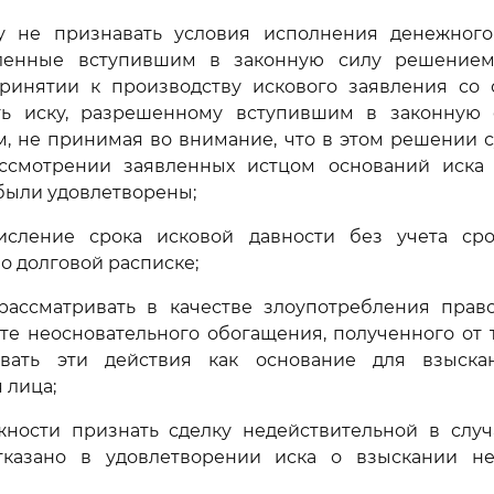
у не признавать условия исполнения денежного 
ленные вступившим в законную силу решением
принятии к производству искового заявления со 
ть иску, разрешенному вступившим в законную
, не принимая во внимание, что в этом решении с
ссмотрении заявленных истцом оснований иска
были удовлетворены;
исление срока исковой давности без учета ср
о долговой расписке;
рассматривать в качестве злоупотребления прав
ате неосновательного обогащения, полученного от т
ивать эти действия как основание для взыска
 лица;
ности признать сделку недействительной в случа
казано в удовлетворении иска о взыскании не