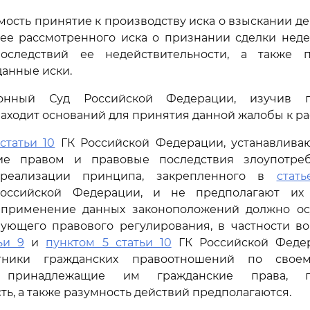
имость принятие к производству иска о взыскании д
нее рассмотренного иска о признании сделки неде
оследствий ее недействительности, а также п
данные иски.
ионный Суд Российской Федерации, изучив п
находит оснований для принятия данной жалобы к р
статьи 10
ГК Российской Федерации, устанавлива
ие правом и правовые последствия злоупотре
 реализации принципа, закрепленного в
стат
Российской Федерации, и не предполагают их 
 применение данных законоположений должно ос
вующего правового регулирования, в частности во
ьи 9
и
пунктом 5 статьи 10
ГК Российской Федер
тники гражданских правоотношений по свое
т принадлежащие им гражданские права,
ть, а также разумность действий предполагаются.