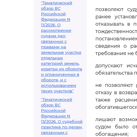
"Тематический
обзор ВС
позволяют суд
Российской
ранее установ
Федерации N
отказывать в 
11/2026. О
рассмотрении
тождественнос
судами дел,
постановлением
связанных с
сведения о ра
правами на
земельные участки
требования не 
отдельных
категорий земель,
допускают исч
изъятых из оборота
обязательства п
и ограниченных в
обороте, и с
не позволяют 
использованием
таких участков"
отказу в возвр
"Тематический
также расцен
обзор ВС
обогатившегося
Российской
Федерации N
лишают возмож
13/2026. О судебной
судом было от
практике по делам,
связанным с
обогащения;