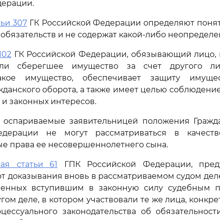
дерации.
тьи 307
ГК Российской Федерации определяют понят
обязательств и не содержат какой-либо неопределе
102
ГК Российской Федерации, обязывающий лицо, 
ли сберегшее имущество за счет другого лиц
акое имущество, обеспечивает защиту имуще
жданского оборота, а также имеет целью соблюдени
 и законных интересов.
, оспариваемые заявительницей положения Гражд
едерации не могут рассматриваться в качест
е права ее несовершеннолетнего сына.
ая статьи 61
ГПК Российской Федерации, пред
т доказывания вновь в рассматриваемом судом деле
ленных вступившим в законную силу судебным п
гом деле, в котором участвовали те же лица, конкр
цессуального законодательства об обязательност