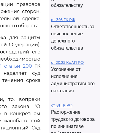
ации правовое
обязательству
ожения сторон,
ельной сделке,
ст. 395 ГК РФ
нского оборота.
Ответственность за
неисполнение
ока для защиты
денежного
ой Федерации),
обязательства
оследствий его
еобходимостью
ст 20.25 КоАП РФ
1 статьи 200
ГК
Уклонение от
 наделяет суд
исполнения
 течения срока
административного
наказания
, то, вопреки
ст. 81 ТК РФ
ого закона "О
Расторжение
е в конкретном
трудового договора
 жалоба в этой
по инициативе
итуционный Суд