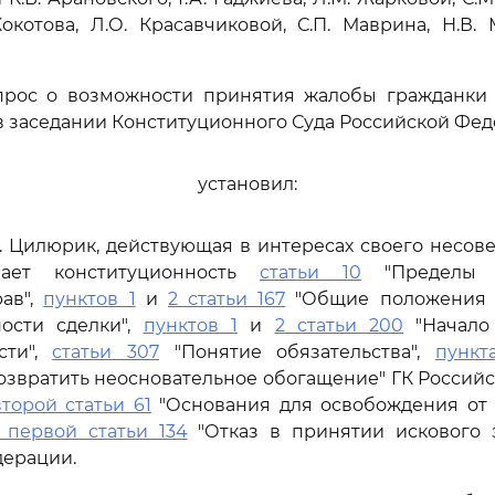
Кокотова, Л.О. Красавчиковой, С.П. Маврина, Н.В. М
прос о возможности принятия жалобы гражданки 
 заседании Конституционного Суда Российской Фед
установил:
.В. Цилюрик, действующая в интересах своего несо
вает конституционность
статьи 10
"Пределы о
рав",
пунктов 1
и
2 статьи 167
"Общие положения о
ности сделки",
пунктов 1
и
2 статьи 200
"Начало
сти",
статьи 307
"Понятие обязательства",
пункт
озвратить неосновательное обогащение" ГК Россий
второй статьи 61
"Основания для освобождения от 
 первой статьи 134
"Отказ в принятии искового 
дерации.