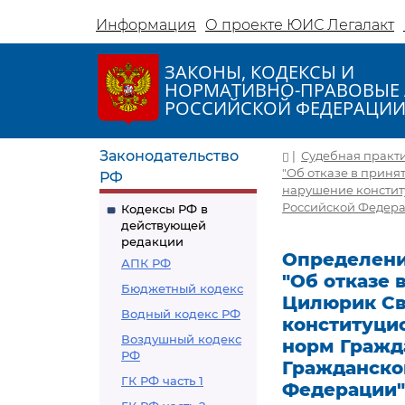
Информация
О проекте ЮИС Легалакт
ЗАКОНЫ, КОДЕКСЫ И
НОРМАТИВНО-ПРАВОВЫЕ 
РОССИЙСКОЙ ФЕДЕРАЦИ
Законодательство
|
Судебная практ
"Об отказе в прин
РФ
нарушение констит
Российской Федера
Кодексы РФ в
действующей
редакции
Определение
АПК РФ
"Об отказе
Бюджетный кодекс
Цилюрик Св
Водный кодекс РФ
конституци
Воздушный кодекс
норм Гражд
РФ
Гражданско
ГК РФ часть 1
Федерации"