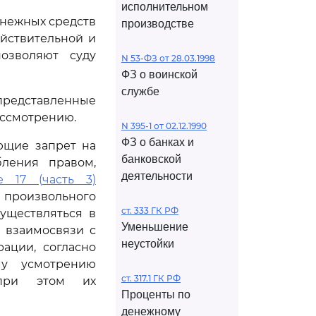
исполнительном
енежных средств
производстве
йствительной и
озволяют суду
N 53-ФЗ от 28.03.1998
ФЗ о воинской
службе
редставленные
ассмотрению.
N 395-1 от 02.12.1990
ФЗ о банках и
ющие запрет на
банковской
бления правом,
деятельности
ье 17 (часть 3)
произвольного
ст. 333 ГК РФ
уществляться в
Уменьшение
 взаимосвязи с
неустойки
ации, согласно
му усмотрению
ст. 317.1 ГК РФ
 при этом их
Проценты по
денежному