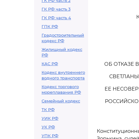
ГК РФ часть 2
ГК РФ часть 3
ГК РФ часть 4
ГПК РФ
Градостроительный
кодекс РФ
Жилищный кодекс
РФ
КАС РФ
ОБ ОТКАЗЕ 
Кодекс внутреннего
СВЕТЛАНЫ
водного транспорта
Кодекс торгового
ЕЕ НЕСОВЕ
мореплавания РФ
Семейный кодекс
РОССИЙСКО
ТК РФ
УИК РФ
УК РФ
Конституцион
УПК РФ
Зорькина, судей