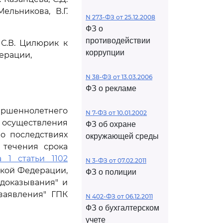
ельникова, В.Г.
N 273-ФЗ от 25.12.2008
ФЗ о
противодействии
С.В. Цилюрик к
коррупции
ерации,
N 38-ФЗ от 13.03.2006
ФЗ о рекламе
вершеннолетнего
N 7-ФЗ от 10.01.2002
существления
ФЗ об охране
 последствиях
окружающей среды
 течения срока
а 1 статьи 1102
N 3-ФЗ от 07.02.2011
ской Федерации,
ФЗ о полиции
доказывания" и
заявления" ГПК
N 402-ФЗ от 06.12.2011
ФЗ о бухгалтерском
учете