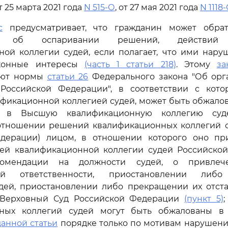
 25 марта 2021 года
N 515-О
, от 27 мая 2021 года
N 1118
с
предусматривает, что гражданин может обрат
и об оспаривании решений, действий (
ой коллегии судей, если полагает, что ими нару
конные интересы
(часть 1 статьи 218)
. Этому
за
уют нормы
статьи 26
Федерального закона "Об орга
Российской Федерации", в соответствии с кот
фикационной коллегией судей, может быть обжало
 в Высшую квалификационную коллегию суд
отношении решений квалификационных коллегий с
едерации) лицом, в отношении которого оно п
й квалификационной коллегии судей Российско
комендации на должности судей, о привлеч
ой ответственности, приостановлении либ
дей, приостановлении либо прекращении их отста
 Верховный Суд Российской Федерации
(пункт 5)
ных коллегий судей могут быть обжалованы в
данной статьи
порядке только по мотивам нарушени