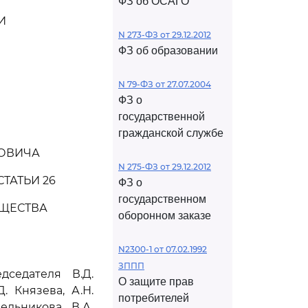
ФЗ об ОСАГО
И
N 273-ФЗ от 29.12.2012
ФЗ об образовании
N 79-ФЗ от 27.07.2004
ФЗ о
государственной
гражданской службе
РОВИЧА
N 275-ФЗ от 29.12.2012
ТАТЬИ 26
ФЗ о
государственном
БЩЕСТВА
оборонном заказе
N2300-1 от 07.02.1992
ЗППП
седателя В.Д.
О защите прав
. Князева, А.Н.
потребителей
ельникова, В.А.