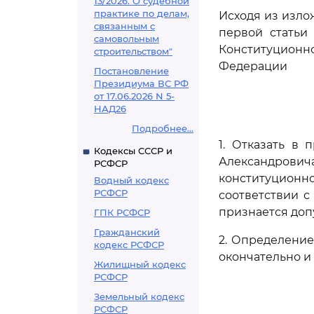
13/2026. О судебной
практике по делам,
Исходя из изло
связанным с
первой статьи
самовольным
Конституционн
строительством"
Федерации
Постановление
Президиума ВС РФ
от 17.06.2026 N 5-
НАД26
Подробнее...
1. Отказать в
Кодексы СССР и
Александрови
РСФСР
конституционн
Водный кодекс
РСФСР
соответствии 
признается доп
ГПК РСФСР
Гражданский
2. Определени
кодекс РСФСР
окончательно и
Жилищный кодекс
РСФСР
Земельный кодекс
РСФСР