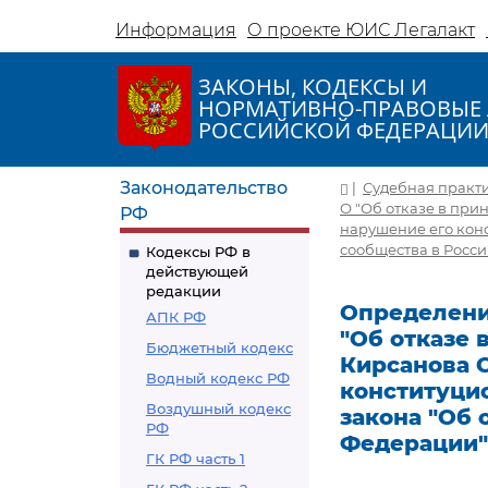
Информация
О проекте ЮИС Легалакт
ЗАКОНЫ, КОДЕКСЫ И
НОРМАТИВНО-ПРАВОВЫЕ 
РОССИЙСКОЙ ФЕДЕРАЦИ
Законодательство
|
Судебная практ
О "Об отказе в пр
РФ
нарушение его конс
сообщества в Росс
Кодексы РФ в
действующей
редакции
Определение
АПК РФ
"Об отказе
Бюджетный кодекс
Кирсанова 
Водный кодекс РФ
конституци
Воздушный кодекс
закона "Об 
РФ
Федерации"
ГК РФ часть 1