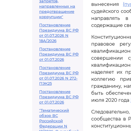
запретов,
вынесения
(пу
направленных на
судейского соо
предотвращение
коррупции"
направлять в
Постановление
содержащие све
Президиума ВС РФ
от 01.07.2026 N
Конституционн
18А/2026
правовое рег
Постановление
квалификацион
Президиума ВС РФ
совершении с
от 01.07.2026
квалификационн
Постановление
наделяет их п
Президиума ВС РФ
от 01.07.2026 N 272-
коллегию при
ПЭК25
гражданину, н
Постановление
быть обеспече
Президиума ВС РФ
июля 2020 года
от 01.07.2026
"Тематический
Следовательно
обзор ВС
сообщества в 
Российской
конституционны
Федерации N