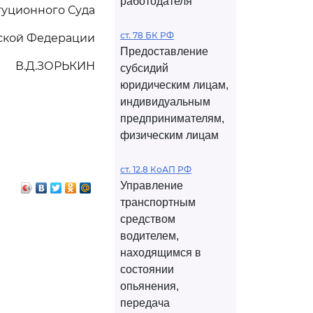
работодателя
туционного Суда
ст. 78 БК РФ
ской Федерации
Предоставление
В.Д.ЗОРЬКИН
субсидий
юридическим лицам,
индивидуальным
предпринимателям,
физическим лицам
ст. 12.8 КоАП РФ
Управление
транспортным
средством
водителем,
находящимся в
состоянии
опьянения,
передача