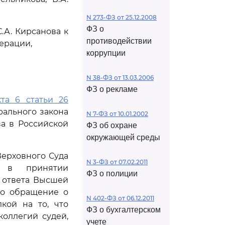
N 273-ФЗ от 25.12.2008
ФЗ о
.А. Кирсанова к
противодействии
ерации,
коррупции
N 38-ФЗ от 13.03.2006
ФЗ о рекламе
кта 6 статьи 26
ального закона
N 7-ФЗ от 10.01.2002
ва в Российской
ФЗ об охране
окружающей среды
Верховного Суда
N 3-ФЗ от 07.02.2011
о в принятии
ФЗ о полиции
 ответа Высшей
го обращение о
N 402-ФЗ от 06.12.2011
кой на то, что
ФЗ о бухгалтерском
оллегий судей,
учете