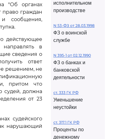
исполнительном
а "Об органах
производстве
т право граждан
 и сообщения,
N 53-ФЗ от 28.03.1998
тупка.
ФЗ о воинской
то действующее
службе
 направлять в
щие сведения о
N 395-1 от 02.12.1990
олучить ответ
ФЗ о банках и
ее решением, не
банковской
алификационную
деятельности
и, притом что
 судей, должна
ст. 333 ГК РФ
еделения от 23
Уменьшение
неустойки
нах судейского
ст. 317.1 ГК РФ
как нарушающий
Проценты по
денежному