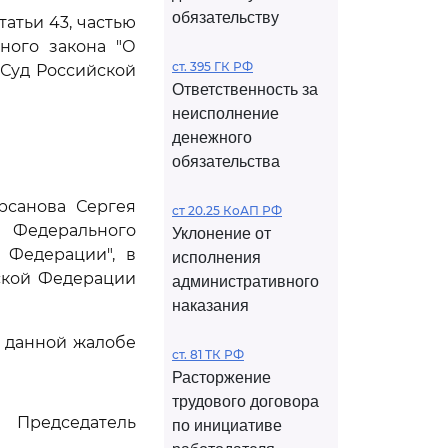
обязательству
атьи 43, частью
ного закона "О
ст. 395 ГК РФ
Суд Российской
Ответственность за
неисполнение
денежного
обязательства
рсанова Сергея
ст 20.25 КоАП РФ
 Федерального
Уклонение от
 Федерации", в
исполнения
ской Федерации
административного
наказания
 данной жалобе
ст. 81 ТК РФ
Расторжение
трудового договора
Председатель
по инициативе