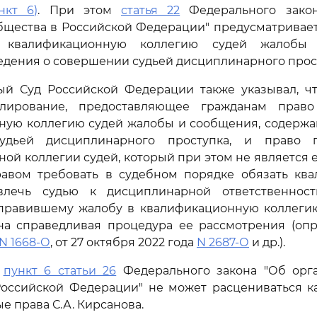
нкт 6)
. При этом
статья 22
Федерального закон
бщества в Российской Федерации" предусматривае
 квалификационную коллегию судей жалобы
дения о совершении судьей дисциплинарного прос
ый Суд Российской Федерации также указывал, ч
улирование, предоставляющее гражданам право
ную коллегию судей жалобы и сообщения, содержа
удьей дисциплинарного проступка, и право п
ой коллегии судей, который при этом не является 
равом требовать в судебном порядке обязать кв
влечь судью к дисциплинарной ответственност
аправившему жалобу в квалификационную коллегию
на справедливая процедура ее рассмотрения (опр
N 1668-О
, от 27 октября 2022 года
N 2687-О
и др.).
,
пункт 6 статьи 26
Федерального закона "Об орга
Российской Федерации" не может расцениваться 
е права С.А. Кирсанова.