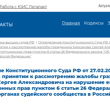
Актуал
Работа с ЮИС Легалакт
Главная
Кодексы
АКТЫ
И
ика высших судов РФ
|
Определение Конституционного Суда РФ от
инятии к рассмотрению жалобы гражданина Кирсанова Сергея Ал
титуционных прав пунктом 6 статьи 26 Федерального закона "Об
ийской Федерации"
 Конституционного Суда РФ от 27.02.2
 в принятии к рассмотрению жалобы гр
Сергея Александровича на нарушение е
онных прав пунктом 6 статьи 26 Федера
органах судейского сообщества в Росси