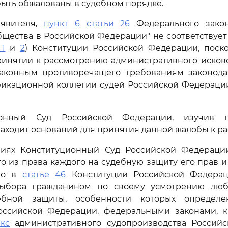
быть обжалованы в судебном порядке.
явителя,
пункт 6 статьи 26
Федерального закон
бщества в Российской Федерации" не соответствуе
 1
и
2
) Конституции Российской Федерации, поско
ринятии к рассмотрению административного исков
аконным противоречащего требованиям законодат
икационной коллегии судей Российской Федераци
ионный Суд Российской Федерации, изучив п
находит оснований для принятия данной жалобы к р
иях Конституционный Суд Российской Федераци
то из права каждого на судебную защиту его прав и 
но в
статье 46
Конституции Российской Федерац
выбора гражданином по своему усмотрению люб
ебной защиты, особенности которых определе
ссийской Федерации, федеральными законами, к
кс
административного судопроизводства Россий