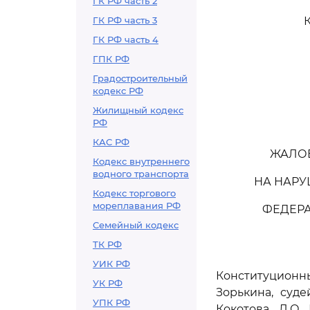
ГК РФ часть 2
ГК РФ часть 3
ГК РФ часть 4
ГПК РФ
Градостроительный
кодекс РФ
Жилищный кодекс
РФ
КАС РФ
ЖАЛОБ
Кодекс внутреннего
водного транспорта
НА НАРУ
Кодекс торгового
мореплавания РФ
ФЕДЕРА
Семейный кодекс
ТК РФ
УИК РФ
Конституцион
УК РФ
Зорькина, суде
УПК РФ
Кокотова, Л.О.