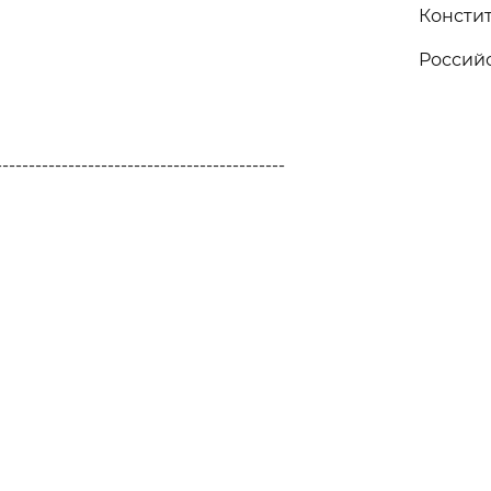
Консти
Россий
--------------------------------------------