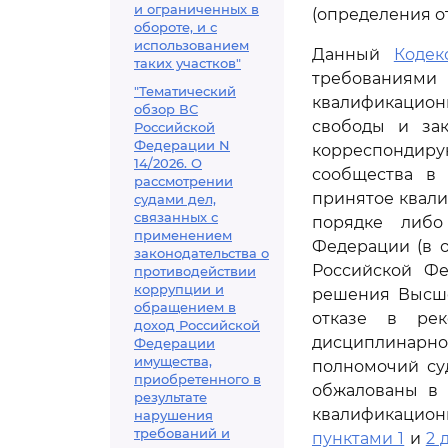
и ограниченных в
(определения от
обороте, и с
использованием
Данный
Кодек
таких участков"
требованиям
"Тематический
квалификационн
обзор ВС
свободы и за
Российской
Федерации N
корреспондир
14/2026. О
сообщества в 
рассмотрении
принятое квали
судами дел,
связанных с
порядке либо
применением
Федерации (в 
законодательства о
Российской Ф
противодействии
коррупции и
решения Высше
обращением в
отказе в ре
доход Российской
дисциплинарн
Федерации
имущества,
полномочий су
приобретенного в
обжалованы в
результате
квалификацион
нарушения
требований и
пунктами 1
и
2 