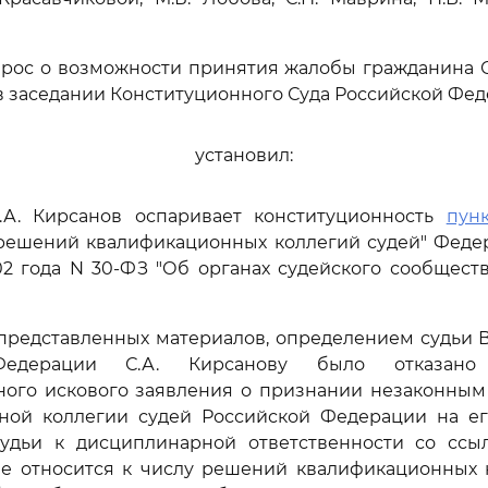
рос о возможности принятия жалобы гражданина С
 заседании Конституционного Суда Российской Фед
установил:
С.А. Кирсанов оспаривает конституционность
пун
решений квалификационных коллегий судей" Федер
02 года N 30-ФЗ "Об органах судейского сообщест
 представленных материалов, определением судьи 
Федерации С.А. Кирсанову было отказан
ного искового заявления о признании незаконным
ной коллегии судей Российской Федерации на е
удьи к дисциплинарной ответственности со ссыл
не относится к числу решений квалификационных к