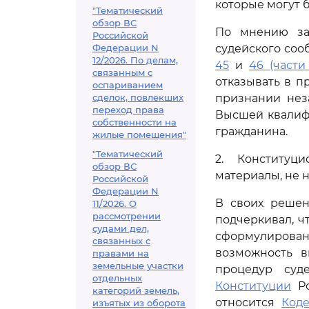
которые могут 
"Тематический
обзор ВС
По мнению за
Российской
Федерации N
судейского соо
12/2026. По делам,
45
и
46 (части
связанным с
отказывать в п
оспариванием
сделок, повлекших
признании нез
переход права
Высшей квалиф
собственности на
гражданина.
жилые помещения"
"Тематический
2. Конституц
обзор ВС
материалы, не 
Российской
Федерации N
В своих решен
11/2026. О
рассмотрении
подчеркивал, ч
судами дел,
сформулирова
связанных с
возможность 
правами на
земельные участки
процедур суд
отдельных
Конституции
Ро
категорий земель,
относится
Коде
изъятых из оборота