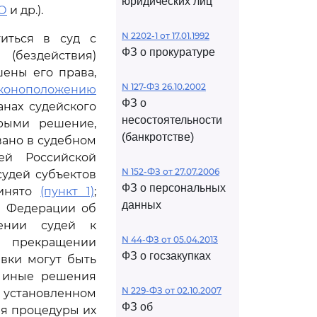
юридических лиц
-О
и др.).
N 2202-1 от 17.01.1992
иться в суд с
ФЗ о прокуратуре
бездействия)
шены его права,
N 127-ФЗ 26.10.2002
коноположению
ФЗ о
нах судейского
несостоятельности
орыми решение,
(банкротстве)
вано в судебном
ей Российской
N 152-ФЗ от 27.07.2006
удей субъектов
ФЗ о персональных
ринято
(пункт 1)
;
данных
й Федерации об
ении судей к
N 44-ФЗ от 05.04.2013
о прекращении
ФЗ о госзакупках
вки могут быть
; иные решения
N 229-ФЗ от 02.10.2007
 установленном
ФЗ об
я процедуры их