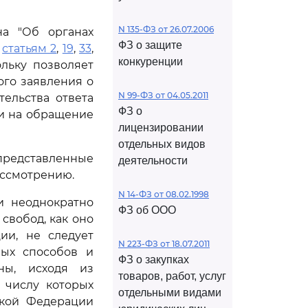
N 135-ФЗ от 26.07.2006
а "Об органах
ФЗ о защите
т
статьям 2
,
19
,
33
,
конкуренции
льку позволяет
ого заявления о
N 99-ФЗ от 04.05.2011
ельства ответа
ФЗ о
и на обращение
лицензировании
отдельных видов
редставленные
деятельности
ассмотрению.
N 14-ФЗ от 08.02.1998
и неоднократно
ФЗ об ООО
свобод, как оно
ии, не следует
N 223-ФЗ от 18.07.2011
ых способов и
ФЗ о закупках
ны, исходя из
товаров, работ, услуг
 числу которых
отдельными видами
ской Федерации