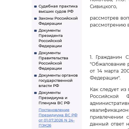
Судебная практика
Сивицкого,
высших судов РФ
рассмотрев воп
Законы Российской
Федерации
рассмотрению в
Документы
Президента
Российской
Федерации
Документы
1. Гражданин 
Правительства
Российской
"Обжалование 
Федерации
от 14 марта 20
Документы органов
Федерации".
государственной
власти РФ
Как следует из
Документы
Российской 
Президиума и
Пленума ВС РФ
административ
Постановление
квалификацион
Президиума ВС РФ
привлечении с
от 01.07.2026 N 24-
данный ответ 
ПЭК26