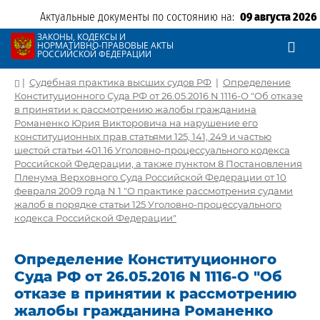
Актуальные документы по состоянию на:
09 августа 2026
ЗАКОНЫ, КОДЕКСЫ И
НОРМАТИВНО-ПРАВОВЫЕ АКТЫ
РОССИЙСКОЙ ФЕДЕРАЦИИ
|
Судебная практика высших судов РФ
|
Определение
Конституционного Суда РФ от 26.05.2016 N 1116-О "Об отказе
в принятии к рассмотрению жалобы гражданина
Романенко Юрия Викторовича на нарушение его
конституционных прав статьями 125, 141, 249 и частью
шестой статьи 401.16 Уголовно-процессуального кодекса
Российской Федерации, а также пунктом 8 Постановления
Пленума Верховного Суда Российской Федерации от 10
февраля 2009 года N 1 "О практике рассмотрения судами
жалоб в порядке статьи 125 Уголовно-процессуального
кодекса Российской Федерации"
Определение Конституционного
Суда РФ от 26.05.2016 N 1116-О "Об
отказе в принятии к рассмотрению
жалобы гражданина Романенко