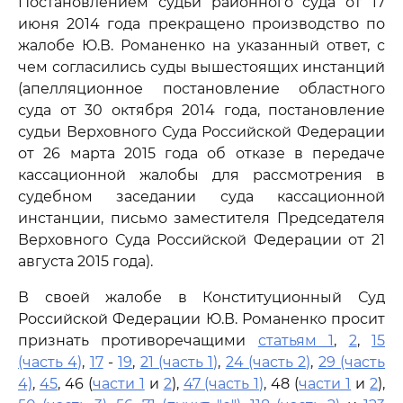
Постановлением судьи районного суда от 17
июня 2014 года прекращено производство по
жалобе Ю.В. Романенко на указанный ответ, с
чем согласились суды вышестоящих инстанций
(апелляционное постановление областного
суда от 30 октября 2014 года, постановление
судьи Верховного Суда Российской Федерации
от 26 марта 2015 года об отказе в передаче
кассационной жалобы для рассмотрения в
судебном заседании суда кассационной
инстанции, письмо заместителя Председателя
Верховного Суда Российской Федерации от 21
августа 2015 года).
В своей жалобе в Конституционный Суд
Российской Федерации Ю.В. Романенко просит
признать противоречащими
статьям 1
,
2
,
15
(часть 4)
,
17
-
19
,
21 (часть 1)
,
24 (часть 2)
,
29 (часть
4)
,
45
, 46 (
части 1
и
2
),
47 (часть 1)
, 48 (
части 1
и
2
),