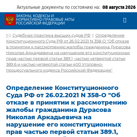
Актуальные документы по состоянию на:
08 августа 2026
ЗАКОНЫ, КОДЕКСЫ И
НОРМАТИВНО-ПРАВОВЫЕ АКТЫ
РОССИЙСКОЙ ФЕДЕРАЦИИ
|
Судебная практика высших судов РФ
|
Определение
Конституционного Суда РФ от 26.02.2021 N 358-О "Об отказе
в принятии к рассмотрению жалобы гражданина Дурасова
Николая Аркадьевича на нарушение его конституционных
прав частью первой статьи 389.1, частью четвертой статьи
389.6 и частью четвертой статьи 400 Уголовно-
процессуального кодекса Российской Федерации"
Определение Конституционного
Суда РФ от 26.02.2021 N 358-О "Об
отказе в принятии к рассмотрению
жалобы гражданина Дурасова
Николая Аркадьевича на
нарушение его конституционных
прав частью первой статьи 389.1,