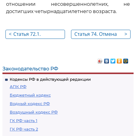
отношении несовершеннолетних, не
достигших четырнадцатилетнего возраста.
<
Статья 72.1.
Статья 74. Отмена
>
Назначение
условного
наказания лицу,
осуждения или
признанному
продление
больным
испытательного
Законодательство РФ
наркоманией
срока
Кодексы РФ в действующей редакции
АПК РФ
Бюджетный кодекс
Водный кодекс РФ
Воздушный кодекс РФ
ГК РФ часть 1
ГК РФ часть 2