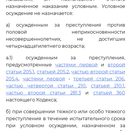
назначенное наказание условным. Условное
осуждение не назначается:
а) осужденным за преступления против
половой неприкосновенности
несовершеннолетних, не достигших
четырнадцатилетнего возраста;
а.1) осужденным за преступления,
предусмотренные
частями первой
и
второй
статьи 205.1
,
статьей 205.2
,
частью второй статьи
205.4
,
частями первой
-
третьей статьи 206
,
частью четвертой статьи 210
,
статьей 210.1
,
частью второй статьи 281.3
и
статьей 360
настоящего Кодекса;
б) при совершении тяжкого или особо тяжкого
преступления в течение испытательного срока
при условном осуждении, назначенном за