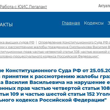
Актуал
Работа с ЮИС Легалакт
Главная
Кодексы
АКТЫ
И
ика высших судов РФ
|
Определение Конституционного Суда РФ от 
ятии к рассмотрению жалобы гражданина Смольникова Василия 
титуционных прав частью четвертой статьи 108, частью восьмой ст
Уголовно-процессуального кодекса Российской Федерации"
 Конституционного Суда РФ от 25.05.20
 в принятии к рассмотрению жалобы гр
а Василия Васильевича на нарушение е
нных прав частью четвертой статьи 108
тьи 109 и частью шестой статьи 152 Угол
ьного кодекса Российской Федерации"