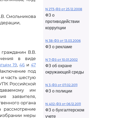
N 273-ФЗ от 25.12.2008
ФЗ о
.В. Смольникова
противодействии
едерации,
коррупции
N 38-ФЗ от 13.03.2006
ФЗ о рекламе
 гражданин В.В.
ечения в виде
N 7-ФЗ от 10.01.2002
атьям 19
,
46
и
47
ФЗ об охране
Заключение под
окружающей среды
 и часть шестую
 УПК Российской
N 3-ФЗ от 07.02.2011
даваемому им
ФЗ о полиции
ия заявителя,
твенного органа
N 402-ФЗ от 06.12.2011
а рассмотрение
ФЗ о бухгалтерском
 избрании меры
учете