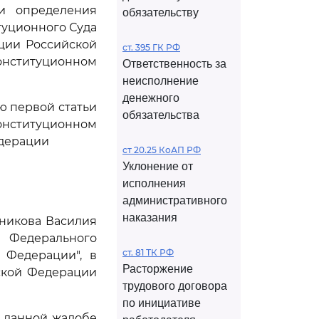
и определения
обязательству
туционного Суда
ции Российской
ст. 395 ГК РФ
Конституционном
Ответственность за
неисполнение
денежного
ью первой статьи
обязательства
Конституционном
едерации
ст 20.25 КоАП РФ
Уклонение от
исполнения
административного
наказания
ьникова Василия
Федерального
ст. 81 ТК РФ
 Федерации", в
Расторжение
ской Федерации
трудового договора
по инициативе
 данной жалобе