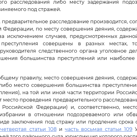
ого расследования либо месту задержания подо
иняемого под стражей.
, предварительное расследование производится, согл
й Федерации, по месту совершения деяния, содерж
за исключением случаев, предусмотренных данной
и преступления совершены в разных местах, 
руководителя следственного органа уголовное дел
ршения большинства преступлений или наиболее 
общему правилу, место совершения деяния, содер
(либо место совершения большинства преступлени
пления), на той или иной части территории Росси
 место проведения предварительного расследовани
К Российской Федерации) и, соответственно, мест
 избрании в отношении подозреваемого или об
виде заключения под стражу или продления срока 
 четвертая статьи 108
и
часть восьмая статьи 109
У
ьей того районного суда, юрисдикция которого расп