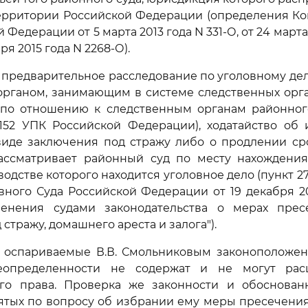
территории Российской Федерации (определения Ко
 Федерации от 5 марта 2013 года N 331-О, от 24 марта 
ря 2015 года N 2268-О).
да предварительное расследование по уголовному де
органом, занимающим в системе следственных орг
по отношению к следственным органам районного
 152 УПК Российской Федерации), ходатайство об
виде заключения под стражу либо о продлении ср
ассматривает районный суд по месту нахождения
водстве которого находится уголовное дело (пункт 
ного Суда Российской Федерации от 19 декабря 20
енения судами законодательства о мерах пре
стражу, домашнего ареста и залога").
, оспариваемые В.В. Смольниковым законоположен
еопределенности не содержат и не могут расц
о права. Проверка же законности и обоснован
ятых по вопросу об избрании ему меры пресечения