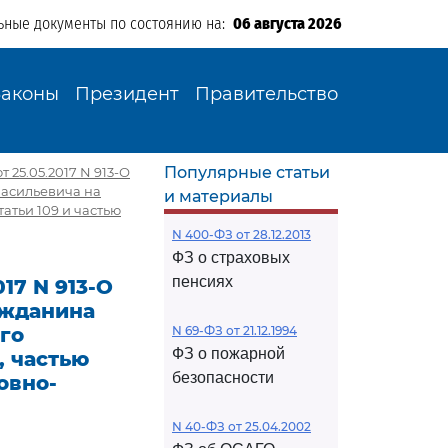
ьные документы по состоянию на:
06 августа 2026
Законы
Президент
Правительство
Популярные статьи
25.05.2017 N 913-О
Васильевича на
и материалы
атьи 109 и частью
N 400-ФЗ от 28.12.2013
ФЗ о страховых
пенсиях
17 N 913-О
ажданина
го
N 69-ФЗ от 21.12.1994
ФЗ о пожарной
, частью
безопасности
овно-
N 40-ФЗ от 25.04.2002