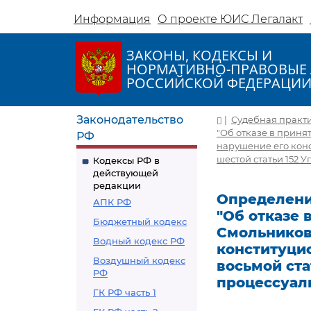
Информация
О проекте ЮИС Легалакт
ЗАКОНЫ, КОДЕКСЫ И
НОРМАТИВНО-ПРАВОВЫЕ 
РОССИЙСКОЙ ФЕДЕРАЦИ
Законодательство
|
Судебная практ
"Об отказе в прин
РФ
нарушение его конс
шестой статьи 152 
Кодексы РФ в
действующей
редакции
Определение
АПК РФ
"Об отказе
Бюджетный кодекс
Смольников
Водный кодекс РФ
конституцио
Воздушный кодекс
восьмой ста
РФ
процессуал
ГК РФ часть 1