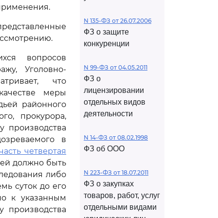
 применения.
N 135-ФЗ от 26.07.2006
редставленные
ФЗ о защите
ассмотрению.
конкуренции
ихся вопросов
N 99-ФЗ от 04.05.2011
жу, Уголовно-
ФЗ о
тривает, что
лицензировании
качестве меры
отдельных видов
дьей районного
деятельности
го, прокурора,
ту производства
N 14-ФЗ от 08.02.1998
дозреваемого в
ФЗ об ООО
(часть четвертая
жей должно быть
N 223-ФЗ от 18.07.2011
следования либо
ФЗ о закупках
мь суток до его
товаров, работ, услуг
но к указанным
отдельными видами
у производства