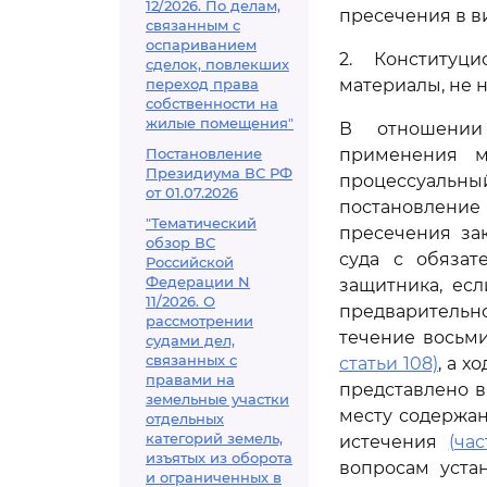
12/2026. По делам,
пресечения в в
связанным с
оспариванием
2. Конституц
сделок, повлекших
переход права
материалы, не 
собственности на
жилые помещения"
В отношении 
Постановление
применения м
Президиума ВС РФ
процессуаль
от 01.07.2026
постановлени
"Тематический
пресечения за
обзор ВС
суда с обязат
Российской
Федерации N
защитника, есл
11/2026. О
предварительн
рассмотрении
течение восьм
судами дел,
связанных с
статьи 108)
, а 
правами на
представлено в
земельные участки
месту содержан
отдельных
категорий земель,
истечения
(ча
изъятых из оборота
вопросам уста
и ограниченных в