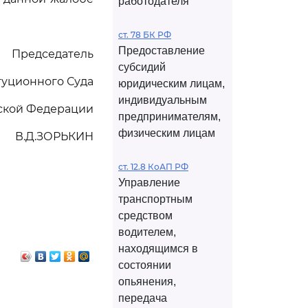
работодателя
ст. 78 БК РФ
Предоставление
Председатель
субсидий
туционного Суда
юридическим лицам,
индивидуальным
ской Федерации
предпринимателям,
физическим лицам
В.Д.ЗОРЬКИН
ст. 12.8 КоАП РФ
Управление
транспортным
средством
водителем,
находящимся в
состоянии
опьянения,
передача