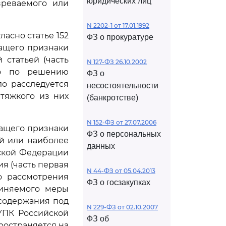
юридических лиц
зреваемого или
N 2202-1 от 17.01.1992
асно статье 152
ФЗ о прокуратуре
ащего признаки
 статьей (часть
N 127-ФЗ 26.10.2002
то по решению
ФЗ о
о расследуется
несостоятельности
тяжкого из них
(банкротстве)
N 152-ФЗ от 27.07.2006
жащего признаки
ФЗ о персональных
й или наиболее
данных
йской Федерации
я (часть первая
N 44-ФЗ от 05.04.2013
о рассмотрения
ФЗ о госзакупках
виняемого меры
содержания под
N 229-ФЗ от 02.10.2007
ПК Российской
ФЗ об
ространяется на