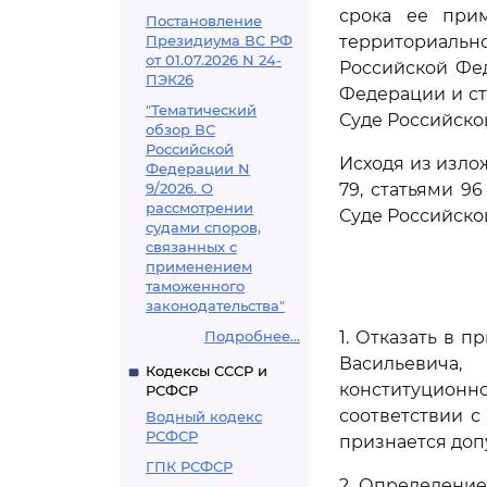
срока ее при
Постановление
Президиума ВС РФ
территориально
от 01.07.2026 N 24-
Российской Фед
ПЭК26
Федерации и ст
"Тематический
Суде Российско
обзор ВС
Российской
Исходя из излож
Федерации N
9/2026. О
79, статьями 9
рассмотрении
Суде Российско
судами споров,
связанных с
применением
таможенного
законодательства"
Подробнее...
1. Отказать в 
Васильевича
Кодексы СССР и
конституционн
РСФСР
соответствии 
Водный кодекс
РСФСР
признается доп
ГПК РСФСР
2. Определени