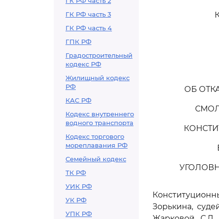
ГК РФ часть 2
ГК РФ часть 3
ГК РФ часть 4
ГПК РФ
Градостроительный
кодекс РФ
Жилищный кодекс
РФ
ОБ ОТК
КАС РФ
СМОЛ
Кодекс внутреннего
водного транспорта
КОНСТИ
Кодекс торгового
мореплавания РФ
Семейный кодекс
УГОЛОВН
ТК РФ
УИК РФ
Конституцион
УК РФ
Зорькина, судей
УПК РФ
Жарковой, С.Д.