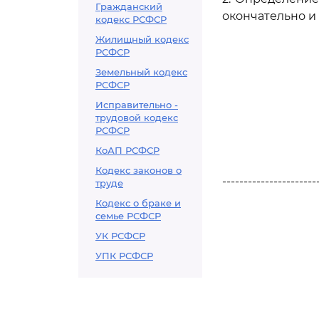
Гражданский
окончательно и
кодекс РСФСР
Жилищный кодекс
РСФСР
Земельный кодекс
РСФСР
Исправительно -
трудовой кодекс
РСФСР
КоАП РСФСР
Кодекс законов о
----------------------
труде
Кодекс о браке и
семье РСФСР
УК РСФСР
УПК РСФСР