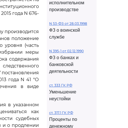
исполнительном
нституционного
производстве
2015 года N 676-
N 53-ФЗ от 28.03.1998
ФЗ о воинской
лу производится
службе
анов положение
 уровня (часть
N 395-1 от 02.12.1990
 избрании меры
ФЗ о банках и
ока содержания
банковской
 следственного
деятельности
27 постановления
13 года N 41 "О
ст. 333 ГК РФ
сечения в виде
Уменьшение
неустойки
ия в указанном
ениваться как
ст. 317.1 ГК РФ
ности судебных
Проценты по
 и о продлении
денежному