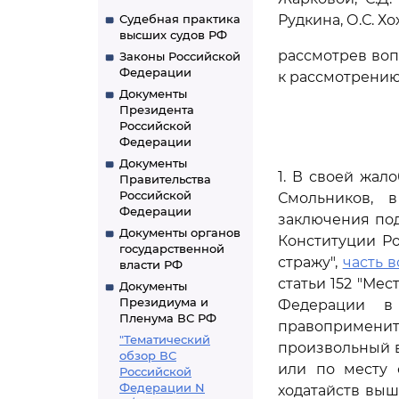
Судебная практика
Рудкина, О.С. Х
высших судов РФ
рассмотрев воп
Законы Российской
Федерации
к рассмотрению
Документы
Президента
Российской
Федерации
Документы
1. В своей жал
Правительства
Российской
Смольников, 
Федерации
заключения под
Документы органов
Конституции Р
государственной
стражу",
часть в
власти РФ
статьи 152 "Ме
Документы
Президиума и
Федерации в
Пленума ВС РФ
правопримени
"Тематический
произвольный в
обзор ВС
или по месту 
Российской
Федерации N
ходатайств вы