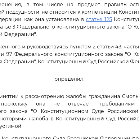
менения, в том числе на предмет правильност
й подсудности, не относится к компетенции Консти
ерации, как она установлена в
статье 125
Конститу
атье 3 Федерального конституционного закона "О 
й Федерации".
енного и руководствуясь пунктом 2 статьи 43, част
6 и 97 Федерального конституционного закона "О 
й Федерации", Конституционный Суд Российской Ф
определил:
принятии к рассмотрению жалобы гражданина Смол
, поскольку она не отвечает требованиям 
ого закона "О Конституционном Суде Российской
с которыми жалоба в Конституционный Суд Россий
устимой.
е Конституционного Суда Российской Федерации по