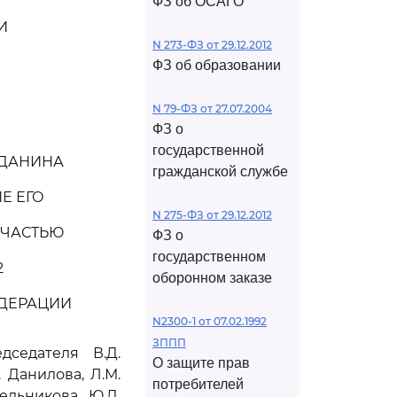
ФЗ об ОСАГО
И
N 273-ФЗ от 29.12.2012
ФЗ об образовании
N 79-ФЗ от 27.07.2004
ФЗ о
государственной
ЖДАНИНА
гражданской службе
Е ЕГО
N 275-ФЗ от 29.12.2012
 ЧАСТЬЮ
ФЗ о
государственном
2
оборонном заказе
ЕДЕРАЦИИ
N2300-1 от 07.02.1992
ЗППП
седателя В.Д.
О защите прав
. Данилова, Л.М.
потребителей
ельникова, Ю.Д.