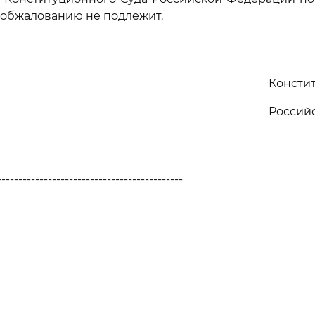
 обжалованию не подлежит.
Консти
Россий
--------------------------------------------