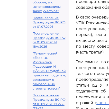
предварительн
обороте, и с
использованием
содержания обв
таких участков"
В свою очередь
Постановление
Президиума ВС РФ
УПК Российско
от 01.07.2026
преступления, 
Постановление
первая); есл
Президиума ВС РФ
вышестоящего 
от 01.07.2026 N
по месту сове
18А/2026
(часть третья).
"Тематический
обзор ВС
Тем самым, по 
Российской
Федерации N
преступления 
13/2026. О судебной
тяжкого престу
практике по делам,
предопределяет
связанным с
самовольным
статьи 152 УП
строительством"
ходатайств об
Постановление
пресечения в 
Президиума ВС РФ
стражей (
часть
от 01.07.2026 N 272-
ПЭК25
Федерации) суд