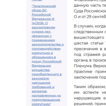
данную часть 
"Тематический
обзор ВС
Суда Российской
Российской
О и от 29 сентяб
Федерации N
14/2026. О
В случаях, ког
рассмотрении
судами дел,
следственным 
связанных с
вышестоящего 
применением
шестая статьи
законодательства о
противодействии
пресечения в 
коррупции и
под стражей р
обращением в
органа, в произ
доход Российской
Федерации
Пленума Верхов
имущества,
практике прим
приобретенного в
заключения под 
результате
нарушения
Таким образом
требований и
запретов,
им аспекте н
направленных на
нарушающие ег
предотвращение
решений, прин
коррупции"