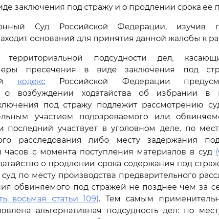
иде заключения под стражу и о продлении срока ее
ионный Суд Российской Федерации, изучив п
находит оснований для принятия данной жалобы к р
территориальной подсудности дел, касающ
еры пресечения в виде заключения под стра
ный
кодекс
Российской Федерации предусма
е о возбуждении ходатайства об избрании в 
ключения под стражу подлежит рассмотрению су
ельным участием подозреваемого или обвиняемо
и последний участвует в уголовном деле, по мес
ого расследования либо месту задержания по
и часов с момента поступления материалов в суд
ходатайство о продлении срока содержания под стра
 суд по месту производства предварительного рас
ия обвиняемого под стражей не позднее чем за се
сть восьмая статьи 109)
. Тем самым применитель
новлена альтернативная подсудность дел: по мест