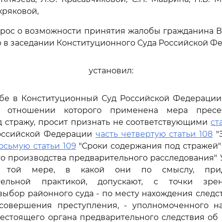
охряковой,
рос о возможности принятия жалобы гражданина В
 в заседании Конституционного Суда Российской Ф
установил:
обе в Конституционный Суд Российской Федерации
в отношении которого применена мера прес
 стражу, просит признать не соответствующими
ст
оссийской Федерации
часть четвертую статьи 108
"
осьмую статьи 109
"Сроки содержания под стражей"
сто производства предварительного расследования"
 той мере, в какой они по смыслу, при
тельной практикой, допускают, с точки зрен
ыбор районного суда - по месту нахождения следс
совершения преступления, - уполномоченного н
шестоящего органа предварительного следствия об