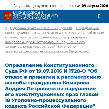
Актуальные документы по состоянию на:
09 августа 2026
ЗАКОНЫ, КОДЕКСЫ И
НОРМАТИВНО-ПРАВОВЫЕ АКТЫ
РОССИЙСКОЙ ФЕДЕРАЦИИ
|
Судебная практика высших судов РФ
|
Определение
Конституционного Суда РФ от 19.07.2016 N 1728-О "Об отказе
в принятии к рассмотрению жалобы гражданина
Комарова Андрея Петровича на нарушение его
конституционных прав главой 18 Уголовно-
процессуального кодекса Российской Федерации"
Определение Конституционного
Суда РФ от 19.07.2016 N 1728-О "Об
отказе в принятии к рассмотрению
жалобы гражданина Комарова
Андрея Петровича на нарушение
его конституционных прав главой
18 Уголовно-процессуального
кодекса Российской Федерации"