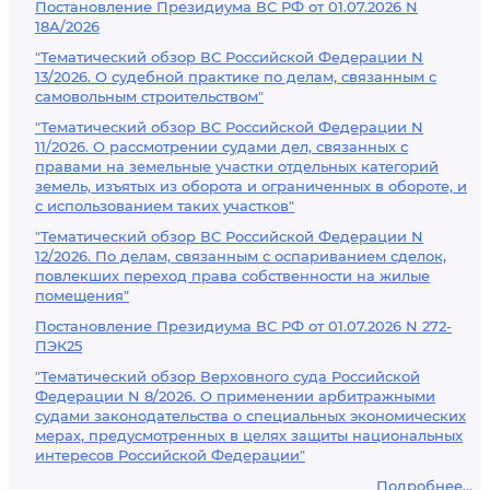
Постановление Президиума ВС РФ от 01.07.2026 N
18А/2026
"Тематический обзор ВС Российской Федерации N
13/2026. О судебной практике по делам, связанным с
самовольным строительством"
"Тематический обзор ВС Российской Федерации N
11/2026. О рассмотрении судами дел, связанных с
правами на земельные участки отдельных категорий
земель, изъятых из оборота и ограниченных в обороте, и
с использованием таких участков"
"Тематический обзор ВС Российской Федерации N
12/2026. По делам, связанным с оспариванием сделок,
повлекших переход права собственности на жилые
помещения"
Постановление Президиума ВС РФ от 01.07.2026 N 272-
ПЭК25
"Тематический обзор Верховного суда Российской
Федерации N 8/2026. О применении арбитражными
судами законодательства о специальных экономических
мерах, предусмотренных в целях защиты национальных
интересов Российской Федерации"
Подробнее...