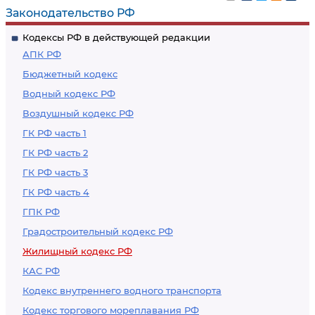
исключенному из
жилыми
Законодательство РФ
жилищного
помещениями в
Кодексы РФ в действующей редакции
кооператива
связи со сносом
АПК РФ
дома
Бюджетный кодекс
Водный кодекс РФ
Воздушный кодекс РФ
ГК РФ часть 1
ГК РФ часть 2
ГК РФ часть 3
ГК РФ часть 4
ГПК РФ
Градостроительный кодекс РФ
Жилищный кодекс РФ
КАС РФ
Кодекс внутреннего водного транспорта
Кодекс торгового мореплавания РФ