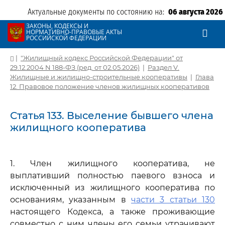
Актуальные документы по состоянию на:
06 августа 2026
ЗАКОНЫ, КОДЕКСЫ И
НОРМАТИВНО-ПРАВОВЫЕ АКТЫ
РОССИЙСКОЙ ФЕДЕРАЦИИ
|
"Жилищный кодекс Российской Федерации" от
29.12.2004 N 188-ФЗ (ред. от 02.05.2026)
|
Раздел V.
Жилищные и жилищно-строительные кооперативы
|
Глава
12. Правовое положение членов жилищных кооперативов
Статья 133. Выселение бывшего члена
жилищного кооператива
1. Член жилищного кооператива, не
выплативший полностью паевого взноса и
исключенный из жилищного кооператива по
основаниям, указанным в
части 3 статьи 130
настоящего Кодекса, а также проживающие
совместно с ним члены его семьи утрачивают