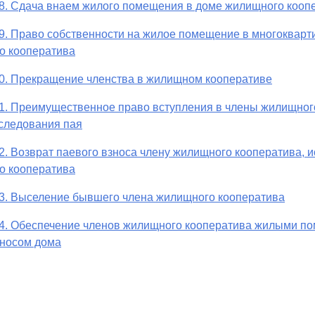
8. Сдача внаем жилого помещения в доме жилищного кооп
9. Право собственности на жилое помещение в многокварт
о кооператива
0. Прекращение членства в жилищном кооперативе
1. Преимущественное право вступления в члены жилищног
следования пая
2. Возврат паевого взноса члену жилищного кооператива, 
о кооператива
3. Выселение бывшего члена жилищного кооператива
34. Обеспечение членов жилищного кооператива жилыми п
сносом дома