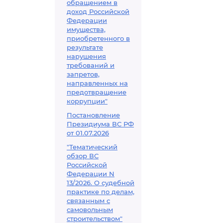
обращением в
доход Российской
Федерации
имущества,
приобретенного в
результате
нарушения
требований и
запретов,
направленных на
предотвращение
коррупции"
Постановление
Президиума ВС РФ
от 01.07.2026
"Тематический
обзор ВС
Российской
Федерации N
13/2026. О судебной
практике по делам,
связанным с
самовольным
строительством"