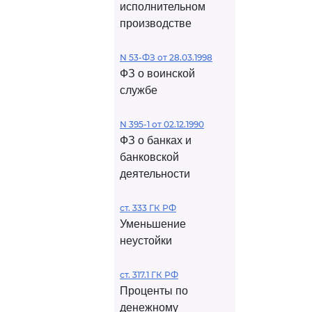
исполнительном
производстве
N 53-ФЗ от 28.03.1998
ФЗ о воинской
службе
N 395-1 от 02.12.1990
ФЗ о банках и
банковской
деятельности
ст. 333 ГК РФ
Уменьшение
неустойки
ст. 317.1 ГК РФ
Проценты по
денежному