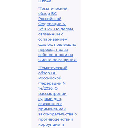
ПЭК26
"Тематический
обзор ВС
Российской
Федерации N
12/2026. По делам,
связанным с
оспариванием
сделок, повлекших
переход права
собственности на
жилые помещения"
"Тематический
обзор ВС
Российской
Федерации N
14/2026. О
рассмотрении
судами дел,
связанных с
применением
законодательства о
противодействии
коррупции и