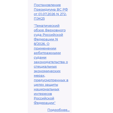
Постановление
Президиума ВС РФ
от 01.07.2026 N 272-
ПЭК25
"Тематический
обзор Верховного
суда Российской
Федерации N
8/2026. О
применении
арбитражными
судами
законодательства о
специальных
экономических
мерах,
предусмотренных в
целях защиты
национальных
интересов
Российской
Федерации"
Подробнее...