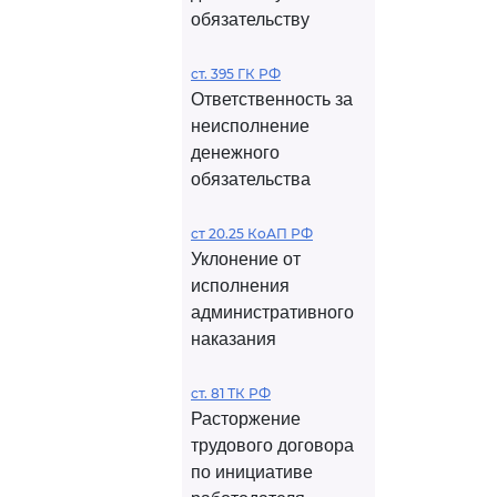
обязательству
ст. 395 ГК РФ
Ответственность за
неисполнение
денежного
обязательства
ст 20.25 КоАП РФ
Уклонение от
исполнения
административного
наказания
ст. 81 ТК РФ
Расторжение
трудового договора
по инициативе