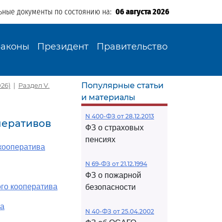
ьные документы по состоянию на:
06 августа 2026
Законы
Президент
Правительство
Популярные статьи
26)
|
Раздел V.
и материалы
N 400-ФЗ от 28.12.2013
перативов
ФЗ о страховых
пенсиях
кооператива
N 69-ФЗ от 21.12.1994
ФЗ о пожарной
го кооператива
безопасности
ва
N 40-ФЗ от 25.04.2002