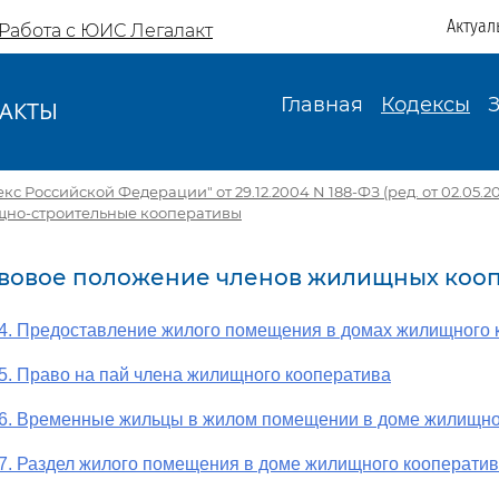
Актуал
Работа с ЮИС Легалакт
Главная
Кодексы
АКТЫ
И
 Российской Федерации" от 29.12.2004 N 188-ФЗ (ред. от 02.05.20
но-строительные кооперативы
равовое положение членов жилищных коо
4. Предоставление жилого помещения в домах жилищного 
5. Право на пай члена жилищного кооператива
26. Временные жильцы в жилом помещении в доме жилищно
7. Раздел жилого помещения в доме жилищного кооперати