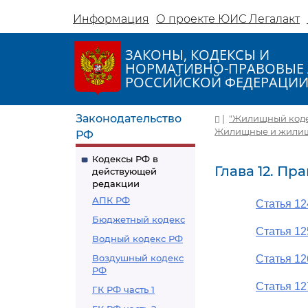
Информация
О проекте ЮИС Легалакт
ЗАКОНЫ, КОДЕКСЫ И
НОРМАТИВНО-ПРАВОВЫЕ 
РОССИЙСКОЙ ФЕДЕРАЦИ
Законодательство
|
"Жилищный кодекс
Жилищные и жилищ
РФ
Кодексы РФ в
Глава 12. П
действующей
редакции
АПК РФ
Статья 12
Бюджетный кодекс
Статья 12
Водный кодекс РФ
Воздушный кодекс
Статья 1
РФ
Статья 12
ГК РФ часть 1