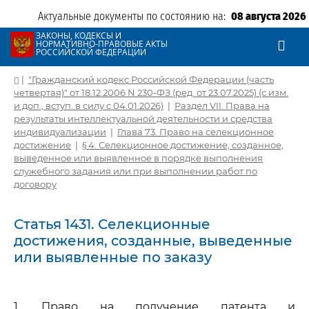
Актуальные документы по состоянию на:
08 августа 2026
ЗАКОНЫ, КОДЕКСЫ И
НОРМАТИВНО-ПРАВОВЫЕ АКТЫ
РОССИЙСКОЙ ФЕДЕРАЦИИ
|
"Гражданский кодекс Российской Федерации (часть
четвертая)" от 18.12.2006 N 230-ФЗ (ред. от 23.07.2025) (с изм.
и доп., вступ. в силу с 04.01.2026)
|
Раздел VII. Права на
результаты интеллектуальной деятельности и средства
индивидуализации
|
Глава 73. Право на селекционное
достижение
|
§ 4. Селекционное достижение, созданное,
выведенное или выявленное в порядке выполнения
служебного задания или при выполнении работ по
договору
Статья 1431. Селекционные
достижения, созданные, выведенные
или выявленные по заказу
1. Право на получение патента и