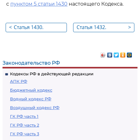
с
пунктом 5 статьи 1430
настоящего Кодекса.
<
Статья 1430.
Статья 1432.
>
Служебное
Селекционные
селекционное
достижения,
достижение
созданные,
выведенные или
Законодательство РФ
выявленные при
Кодексы РФ в действующей редакции
выполнении работ
АПК РФ
по
Бюджетный кодекс
государственному
Водный кодекс РФ
или
Воздушный кодекс РФ
муниципальному
контракту
ГК РФ часть 1
ГК РФ часть 2
ГК РФ часть 3