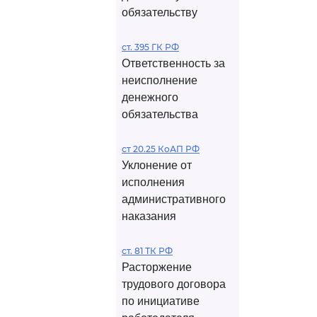
обязательству
ст. 395 ГК РФ
Ответственность за
неисполнение
денежного
обязательства
ст 20.25 КоАП РФ
Уклонение от
исполнения
административного
наказания
ст. 81 ТК РФ
Расторжение
трудового договора
по инициативе