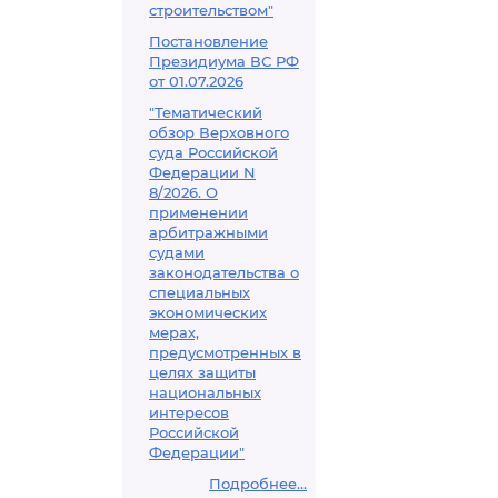
строительством"
Постановление
Президиума ВС РФ
от 01.07.2026
"Тематический
обзор Верховного
суда Российской
Федерации N
8/2026. О
применении
арбитражными
судами
законодательства о
специальных
экономических
мерах,
предусмотренных в
целях защиты
национальных
интересов
Российской
Федерации"
Подробнее...