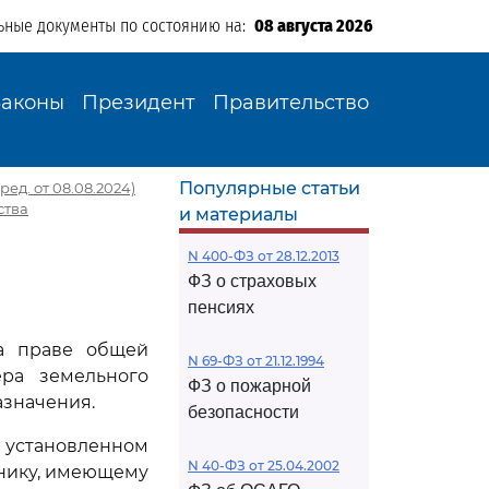
ьные документы по состоянию на:
08 августа 2026
Законы
Президент
Правительство
Популярные статьи
ред. от 08.08.2024)
ства
и материалы
N 400-ФЗ от 28.12.2013
ФЗ о страховых
пенсиях
на праве общей
N 69-ФЗ от 21.12.1994
ера земельного
ФЗ о пожарной
азначения.
безопасности
 установленном
N 40-ФЗ от 25.04.2002
днику, имеющему