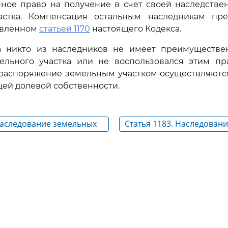
ное право на получение в счет своей наследствен
астка. Компенсация остальным наследникам пре
овленном
статьей 1170
настоящего Кодекса.
да никто из наследников не имеет преимуществе
ельного участка или не воспользовался этим пра
 распоряжение земельным участком осуществляютс
щей долевой собственности.
 Наследование земельных
Статья 1183. Наследован
невыплаченных сумм,
предоставленных гражда
качестве средств к суще