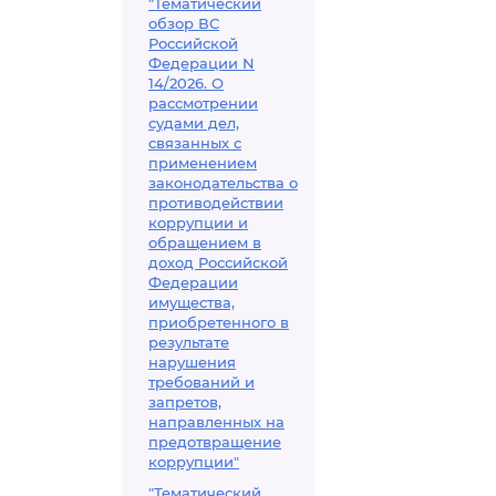
"Тематический
обзор ВС
Российской
Федерации N
14/2026. О
рассмотрении
судами дел,
связанных с
применением
законодательства о
противодействии
коррупции и
обращением в
доход Российской
Федерации
имущества,
приобретенного в
результате
нарушения
требований и
запретов,
направленных на
предотвращение
коррупции"
"Тематический