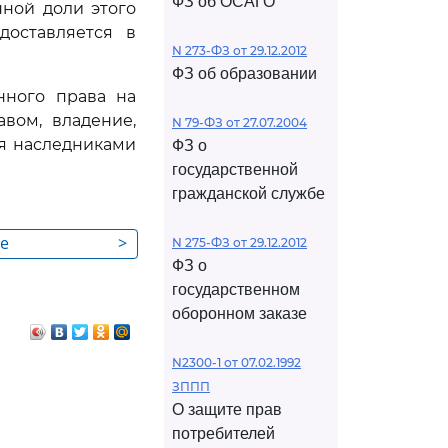
ФЗ об ОСАГО
ной доли этого
доставляется в
N 273-ФЗ от 29.12.2012
ФЗ об образовании
нного права на
вом, владение,
N 79-ФЗ от 27.07.2004
я наследниками
ФЗ о
государственной
гражданской службе
ие
>
N 275-ФЗ от 29.12.2012
ФЗ о
государственном
нину в
оборонном заказе
ствованию
N2300-1 от 07.02.1992
ЗППП
О защите прав
потребителей