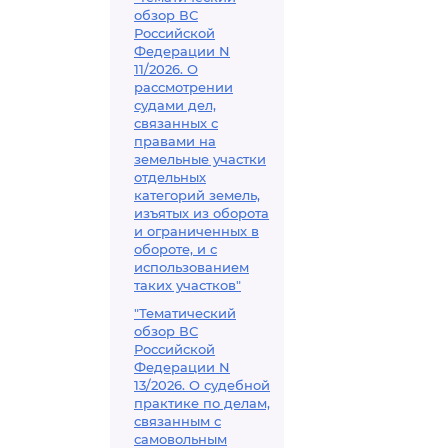
обзор ВС
Российской
Федерации N
11/2026. О
рассмотрении
судами дел,
связанных с
правами на
земельные участки
отдельных
категорий земель,
изъятых из оборота
и ограниченных в
обороте, и с
использованием
таких участков"
"Тематический
обзор ВС
Российской
Федерации N
13/2026. О судебной
практике по делам,
связанным с
самовольным