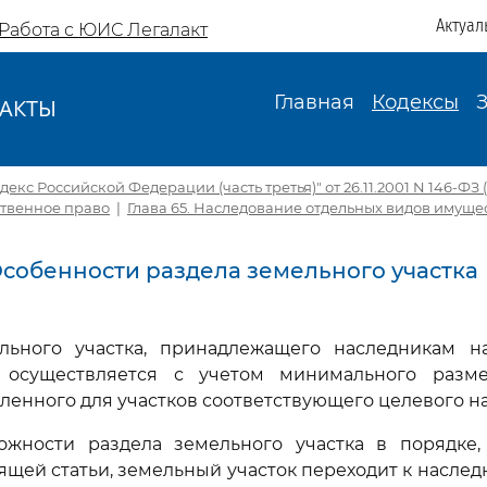
Актуал
Работа с ЮИС Легалакт
Главная
Кодексы
АКТЫ
И
екс Российской Федерации (часть третья)" от 26.11.2001 N 146-ФЗ (
ственное право
|
Глава 65. Наследование отдельных видов имуще
 Особенности раздела земельного участка
ельного участка, принадлежащего наследникам 
, осуществляется с учетом минимального разм
овленного для участков соответствующего целевого н
ожности раздела земельного участка в порядке,
ящей статьи, земельный участок переходит к насле