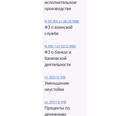
исполнительном
производстве
N 53-ФЗ от 28.03.1998
ФЗ о воинской
службе
N 395-1 от 02.12.1990
ФЗ о банках и
банковской
деятельности
ст. 333 ГК РФ
Уменьшение
неустойки
ст. 317.1 ГК РФ
Проценты по
денежному