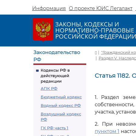
Информация
О проекте ЮИС Легалакт
ЗАКОНЫ, КОДЕКСЫ И
НОРМАТИВНО-ПРАВОВЫЕ 
РОССИЙСКОЙ ФЕДЕРАЦИ
Законодательство
|
"Гражданский код
|
Раздел V. Наслед
РФ
Кодексы РФ в
Статья 1182.
действующей
редакции
АПК РФ
Бюджетный кодекс
1. Раздел зем
собственности
Водный кодекс РФ
участка, устан
Воздушный кодекс
РФ
2. При невозм
ГК РФ часть 1
пунктом 1
насто