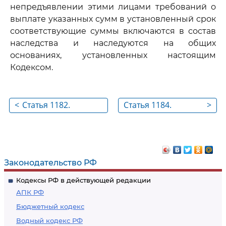
непредъявлении этими лицами требований о
выплате указанных сумм в установленный срок
соответствующие суммы включаются в состав
наследства и наследуются на общих
основаниях, установленных настоящим
Кодексом.
<
Статья 1182.
Статья 1184.
>
Особенности
Наследование
раздела земельного
имущества,
участка
предоставленного
наследодателю
Законодательство РФ
государством или
Кодексы РФ в действующей редакции
муниципальным
АПК РФ
образованием на
Бюджетный кодекс
льготных условиях
Водный кодекс РФ