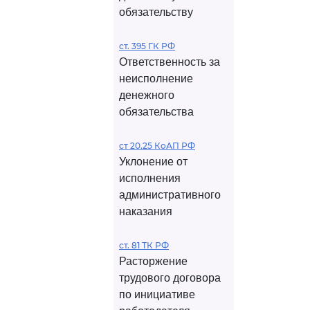
обязательству
ст. 395 ГК РФ
Ответственность за
неисполнение
денежного
обязательства
ст 20.25 КоАП РФ
Уклонение от
исполнения
административного
наказания
ст. 81 ТК РФ
Расторжение
трудового договора
по инициативе