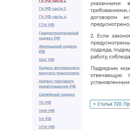
ГК РФ часть 2
указанными 
ГК РФ часть 3
требованиями, 
ГК РФ часть 4
договором ис
предусмотрено,
ГПК РФ
Градостроительный
2. Если закон
кодекс РФ
предусмотрены
Жилищный кодекс
подряда, подря
РФ
работу, соблюд
КАС РФ
Кодекс внутреннего
Подрядчик мож
водного транспорта
отвечающую 
Кодекс торгового
установленными
мореплавания РФ
Семейный кодекс
ТК РФ
<
Статья 720. П
УИК РФ
выполненной
УК РФ
УПК РФ