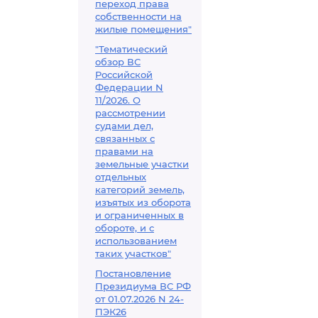
переход права
собственности на
жилые помещения"
"Тематический
обзор ВС
Российской
Федерации N
11/2026. О
рассмотрении
судами дел,
связанных с
правами на
земельные участки
отдельных
категорий земель,
изъятых из оборота
и ограниченных в
обороте, и с
использованием
таких участков"
Постановление
Президиума ВС РФ
от 01.07.2026 N 24-
ПЭК26