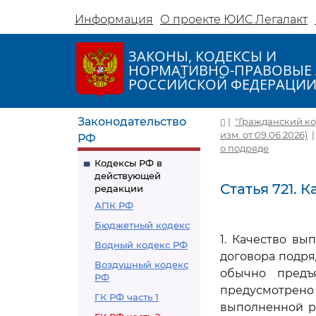
Информация
О проекте ЮИС Легалакт
ЗАКОНЫ, КОДЕКСЫ И
НОРМАТИВНО-ПРАВОВЫЕ 
РОССИЙСКОЙ ФЕДЕРАЦИ
Законодательство
|
"Гражданский код
изм. от 09.06.2026)
РФ
о подряде
Кодексы РФ в
действующей
Статья 721. 
редакции
АПК РФ
Бюджетный кодекс
1. Качество в
Водный кодекс РФ
договора подря
Воздушный кодекс
обычно предъ
РФ
предусмотрено
ГК РФ часть 1
выполненной р