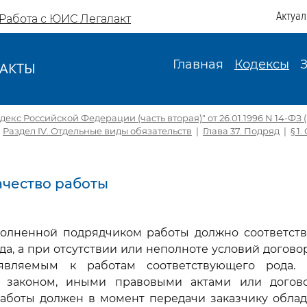
Актуа
Работа с ЮИС Легалакт
Главная
Кодексы
АКТЫ
И
екс Российской Федерации (часть вторая)" от 26.01.1996 N 14-ФЗ (ре
|
Раздел IV. Отдельные виды обязательств
|
Глава 37. Подряд
|
§ 1
Качество работы
ыполненной подрядчиком работы должно соответств
да, а при отсутствии или неполноте условий догово
являемым к работам соответствующего рода.
 законом, иными правовыми актами или догово
аботы должен в момент передачи заказчику облада