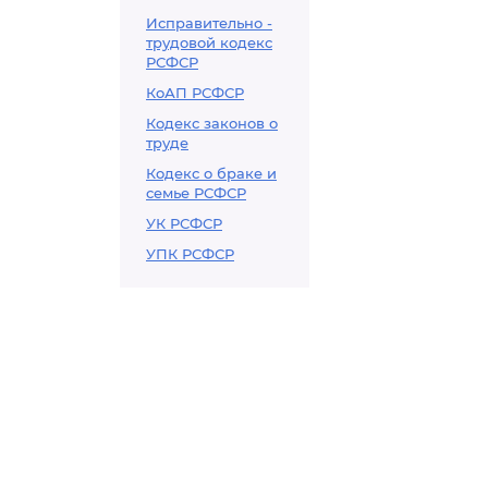
Исправительно -
трудовой кодекс
РСФСР
КоАП РСФСР
Кодекс законов о
труде
Кодекс о браке и
семье РСФСР
УК РСФСР
УПК РСФСР