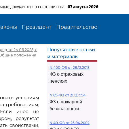
льные документы по состоянию на:
07 августа 2026
Законы
Президент
Правительство
Популярные статьи
д. от 24.06.2025, с
. Общие положения
и материалы
N 400-ФЗ от 28.12.2013
ФЗ о страховых
пенсиях
N 69-ФЗ от 21.12.1994
овать условиям
ФЗ о пожарной
ра требованиям,
безопасности
 Если иное не
ром, результат
N 40-ФЗ от 25.04.2002
ть свойствами,