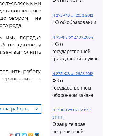
ФЗ об ОСАГО
едъявляемыми
 установленного
N 273-ФЗ от 29.12.2012
 договором не
ФЗ об образовании
го рода.
ом ими порядке
N 79-ФЗ от 27.07.2004
ФЗ о
ой по договору
государственной
бязан выполнять
гражданской службе
олнить работу,
N 275-ФЗ от 29.12.2012
 сравнению с
ФЗ о
государственном
оборонном заказе
ества работы
>
N2300-1 от 07.02.1992
ЗППП
О защите прав
потребителей