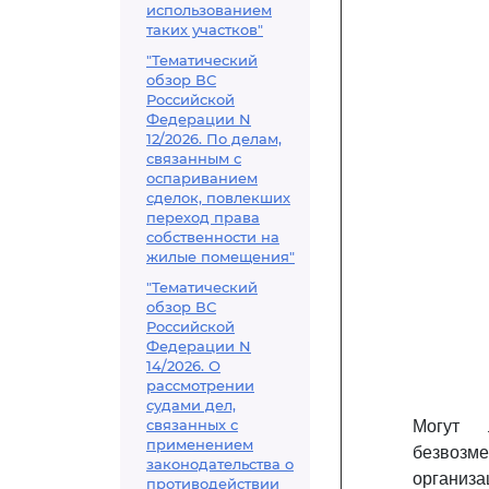
использованием
таких участков"
"Тематический
обзор ВС
Российской
Федерации N
12/2026. По делам,
связанным с
оспариванием
сделок, повлекших
переход права
собственности на
жилые помещения"
"Тематический
обзор ВС
Российской
Федерации N
14/2026. О
рассмотрении
судами дел,
связанных с
Могут 
применением
безвозм
законодательства о
организ
противодействии