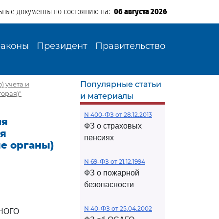
ьные документы по состоянию на:
06 августа 2026
Законы
Президент
Правительство
Популярные статьи
 учета и
орая)"
и материалы
N 400-ФЗ от 28.12.2013
ия
ФЗ о страховых
ия
пенсиях
е органы)
N 69-ФЗ от 21.12.1994
ФЗ о пожарной
безопасности
N 40-ФЗ от 25.04.2002
НОГО