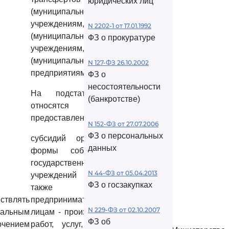
юридических лиц
(муниципальным) бюджетным
учреждениям, государственным
N 2202-1 от 17.01.1992
(муниципальным) автономным
ФЗ о прокуратуре
учреждениям, государственным
(муниципальным) унитарным
N 127-ФЗ 26.10.2002
предприятиям;
ФЗ о
несостоятельности
На подстатью КОСГУ 242
(банкротстве)
относятся расходы на
предоставление:
N 152-ФЗ от 27.07.2006
ФЗ о персональных
субсидий организациям любой
данных
формы собственности, кроме
государственных (муниципальных)
N 44-ФЗ от 05.04.2013
учреждений и предприятий, а
ФЗ о госзакупках
также индивидуальным
твлять
предпринимателям, физическим
N 229-ФЗ от 02.10.2007
альным
лицам - производителям товаров,
ФЗ об
чением
работ, услуг, в том числе на