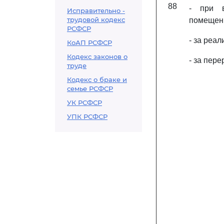
88
- при 
Исправительно -
трудовой кодекс
помещени
РСФСР
- за реа
КоАП РСФСР
Кодекс законов о
- за пер
труде
Кодекс о браке и
семье РСФСР
УК РСФСР
УПК РСФСР