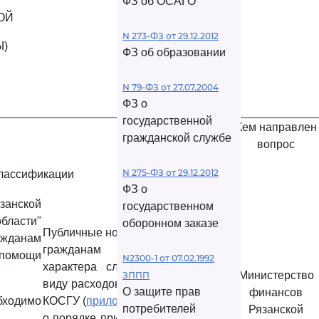
ФЗ об ОСАГО
ОЙ
N 273-ФЗ от 29.12.2012
Ы)
ФЗ об образовании
N 79-ФЗ от 27.07.2004
ФЗ о
государственной
Кем направлен
Ответ
гражданской службе
вопрос
N 275-ФЗ от 29.12.2012
лассификации
ФЗ о
язанской
государственном
области"
оборонном заказе
Публичные нормативные выплаты
жданам
гражданам несоциального
помощи
N2300-1 от 07.02.1992
характера следует отражать по
Министерство
ЗППП
виду расходов 330 и по статье 290
О защите прав
финансов
бходимо
КОСГУ (
приложение 5
к Указаниям
потребителей
Рязанской
о порядке применения бюджетной