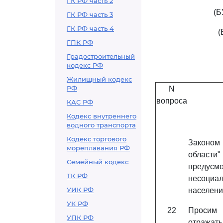
ГК РФ часть 2
(
ГК РФ часть 3
ГК РФ часть 4
(
ГПК РФ
Градостроительный
кодекс РФ
Жилищный кодекс
РФ
N
вопроса
КАС РФ
Кодекс внутреннего
водного транспорта
Кодекс торгового
Законом 
мореплавания РФ
области"
Семейный кодекс
предус
ТК РФ
несоциа
УИК РФ
населени
УК РФ
22
Просим 
УПК РФ
отражать