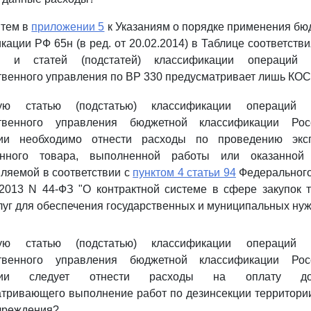
 тем в
приложении 5
к Указаниям о порядке применения бю
кации РФ 65н (в ред. от 20.02.2014) в Таблице соответств
в и статей (подстатей) классификации операций 
твенного управления по ВР 330 предусматривает лишь КОС
ю статью (подстатью) классификации операций с
ственного управления бюджетной классификации Рос
ии необходимо отнести расходы по проведению экс
енного товара, выполненной работы или оказанной 
ляемой в соответствии с
пунктом 4 статьи 94
Федерального
.2013 N 44-ФЗ "О контрактной системе в сфере закупок т
слуг для обеспечения государственных и муниципальных нуж
ю статью (подстатью) классификации операций с
ственного управления бюджетной классификации Рос
ции следует отнести расходы на оплату дог
тривающего выполнение работ по дезинсекции территории
чреждения?