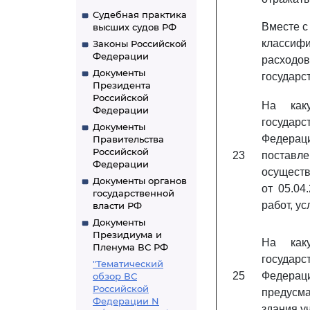
Судебная практика
Вместе с
высших судов РФ
классифи
Законы Российской
Федерации
расходо
Документы
государс
Президента
Российской
На каку
Федерации
государ
Документы
Федерац
Правительства
Российской
23
поставл
Федерации
осуществ
Документы органов
от 05.04
государственной
работ, у
власти РФ
Документы
Президиума и
На каку
Пленума ВС РФ
государ
"Тематический
25
Федера
обзор ВС
Российской
предусма
Федерации N
здания у