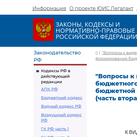
Информация
О проекте ЮИС Легалакт
ЗАКОНЫ, КОДЕКСЫ И
НОРМАТИВНО-ПРАВОВЫЕ 
РОССИЙСКОЙ ФЕДЕРАЦИ
Законодательство
|
"Вопросы к виде
формирования бюдже
РФ
Кодексы РФ в
"Вопросы к
действующей
редакции
бюджетного
АПК РФ
бюджетной 
(часть втора
Бюджетный кодекс
Водный кодекс РФ
Воздушный кодекс
РФ
ГК РФ часть 1
К В