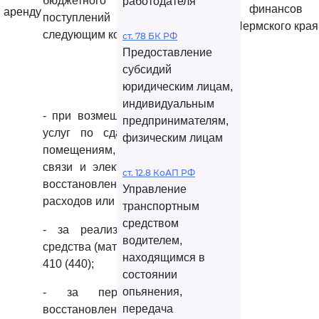
бюджетного учреждения
работодателя
финансов
аренду
поступлений отражается по
Пермского края
следующим кодам КОСГУ:
ст. 78 БК РФ
Предоставление
субсидий
юридическим лицам,
индивидуальным
- при возмещении коммунальных
предпринимателям,
услуг по сдаваемым в аренду
физическим лицам
помещениям, а также за услуги
связи и электрической энергии -
ст. 12.8 КоАП РФ
восстановление кассовых
Управление
расходов или по КОСГУ 130;
транспортным
средством
- за реализованные основные
водителем,
средства (материалы) - код КОСГУ
находящимся в
410 (440);
состоянии
опьянения,
- за перерасход ГСМ -
передача
восстановление кассовых