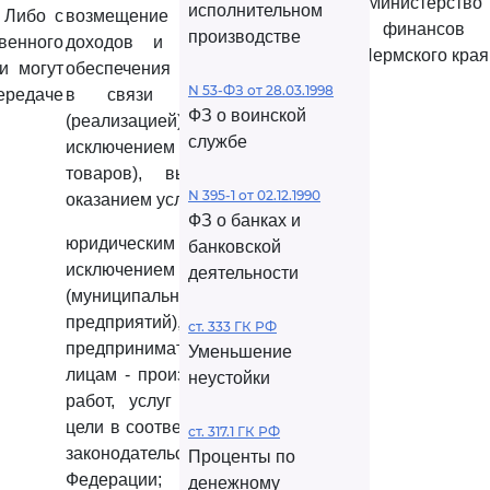
Министерство
исполнительном
 Либо с
возмещение недополученных
финансов
производстве
венного
доходов и (или) финансового
Пермского края
и могут
обеспечения (возмещения) затрат
N 53-ФЗ от 28.03.1998
редаче
в связи с производством
ФЗ о воинской
(реализацией) товаров (за
службе
исключением подакцизных
товаров), выполнением работ,
N 395-1 от 02.12.1990
оказанием услуг;
ФЗ о банках и
юридическим лицам (за
банковской
исключением государственных
деятельности
(муниципальных) учреждений и
предприятий), индивидуальным
ст. 333 ГК РФ
предпринимателям, физическим
Уменьшение
лицам - производителям товаров,
неустойки
работ, услуг субсидий на иные
цели в соответствии с бюджетным
ст. 317.1 ГК РФ
законодательством Российской
Проценты по
Федерации;
денежному