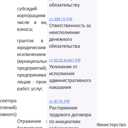
обязательству
субсидий государственным
корпорациям (компаниям), в том
ст. 395 ГК РФ
числе в виде имущественного
Ответственность за
взноса;
неисполнение
денежного
грантов в форме субсидий
обязательства
юридическим лицам (за
исключением государственных
ст 20.25 КоАП РФ
(муниципальных) учреждений и
Уклонение от
предприятий), индивидуальным
исполнения
предпринимателям, физическим
административного
лицам - производителям товаров,
наказания
работ, услуг.
сектора
ст. 81 ТК РФ
плений)
Расторжение
омного)
трудового договора
Отражение на лицевом счете
по инициативе
Министерство