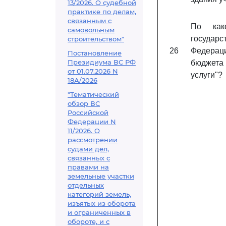
13/2026. О судебной
практике по делам,
связанным с
По како
самовольным
государ
строительством"
26
Федерац
Постановление
Президиума ВС РФ
бюджета 
от 01.07.2026 N
услуги"?
18А/2026
"Тематический
обзор ВС
Российской
Федерации N
11/2026. О
рассмотрении
судами дел,
связанных с
правами на
земельные участки
отдельных
категорий земель,
изъятых из оборота
и ограниченных в
обороте, и с