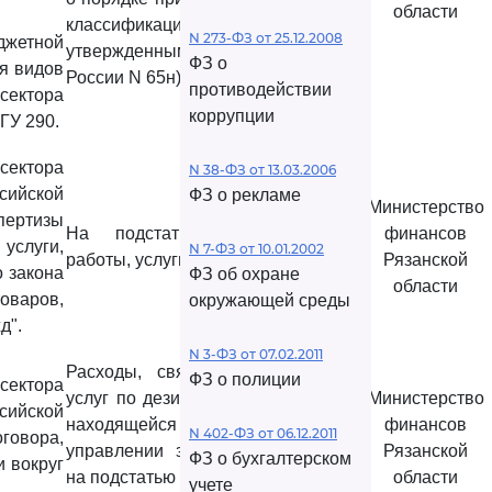
области
классификации РФ,
N 273-ФЗ от 25.12.2008
джетной
утвержденным приказом Минфина
ФЗ о
ия видов
России N 65н).
противодействии
сектора
коррупции
ГУ 290.
ектора
N 38-ФЗ от 13.03.2006
сийской
ФЗ о рекламе
Министерство
пертизы
На подстатью 226 "Прочие
финансов
услуги,
N 7-ФЗ от 10.01.2002
работы, услуги" КОСГУ.
Рязанской
 закона
ФЗ об охране
области
оваров,
окружающей среды
д".
N 3-ФЗ от 07.02.2011
Расходы, связанные с оплатой
ФЗ о полиции
ектора
услуг по дезинсекции территории,
Министерство
сийской
находящейся в оперативном
финансов
N 402-ФЗ от 06.12.2011
овора,
управлении заказчика, относятся
Рязанской
ФЗ о бухгалтерском
 вокруг
на подстатью 225 "Прочие работы,
области
учете