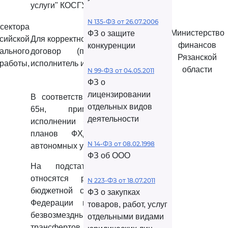
услуги" КОСГУ.
N 135-ФЗ от 26.07.2006
ектора
Министерство
ФЗ о защите
сийской
Для корректного ответа необходим
финансов
конкуренции
ального
договор (предмет договора,
Рязанской
работы,
исполнитель и т.д.).
области
N 99-ФЗ от 04.05.2011
ФЗ о
лицензировании
В соответствии с
Указаниями
N
отдельных видов
65н, применяемыми при
деятельности
исполнении бюджетов, а также
планов ФХД бюджетных и
N 14-ФЗ от 08.02.1998
автономных учреждений:
ФЗ об ООО
На подстатью КОСГУ 241
относятся расходы бюджетов
N 223-ФЗ от 18.07.2011
бюджетной системы Российской
ФЗ о закупках
Федерации на предоставление
товаров, работ, услуг
безвозмездных и безвозвратных
отдельными видами
трансфертов государственным