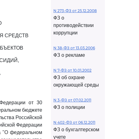
N 273-ФЗ от 25.12.2008
ФЗ о
О
противодействии
коррупции
Я СРЕДСТВ
УБЪЕКТОВ
N 38-ФЗ от 13.03.2006
ФЗ о рекламе
СИДИЙ,
N 7-ФЗ от 10.01.2002
,
ФЗ об охране
окружающей среды
N 3-ФЗ от 07.02.2011
 Федерации от 30
ФЗ о полиции
деральном бюджете
льства Российской
N 402-ФЗ от 06.12.2011
сийской Федерации
ФЗ о бухгалтерском
на "О федеральном
учете