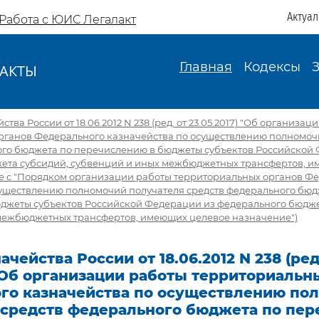
Актуа
Работа с ЮИС Легалакт
Главная
Кодексы
АКТЫ
И
тва России от 18.06.2012 N 238 (ред. от 23.05.2017) "Об организац
рганов Федерального казначейства по осуществлению полномоч
ого бюджета по перечислению в бюджеты субъектов Российской
ета субсидий, субвенций и иных межбюджетных трансфертов, 
те с "Порядком организации работы территориальных органов Ф
существлению полномочий получателя средств федерального бюд
джеты субъектов Российской Федерации из федерального бюдже
межбюджетных трансфертов, имеющих целевое назначение")
чейства России от 18.06.2012 N 238 (ред
 "Об организации работы территориальн
го казначейства по осуществлению по
 средств федерального бюджета по пе