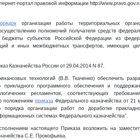
ернет-портал правовой информации http://www.pravo.gov.ru
орядок
организации работы территориальных орган
 осуществлению полномочий получателя средств федерал
 бюджеты субъектов Российской Федерации из федер
енций и иных межбюджетных трансфертов, имеющих цел
иказ Казначейства России от 29.04.2014 N 87.
нансовых технологий (В.В. Ткаченко) обеспечить разра
о прикладного программного обеспечения и поддержа
ологических регламентов, соответствующих требовани
но положениям
приказа
Федерального казначейства от 21 м
и порядка организации работ по доработке прикладно
формационных системах Федерального казначейства".
исполнением настоящего Приказа возложить на заместит
начейства С.Е. Прокофьева.