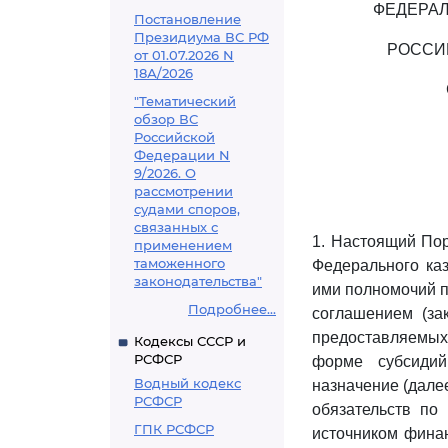
ФЕДЕРАЛ
Постановление
Президиума ВС РФ
РОССИ
от 01.07.2026 N
18А/2026
"Тематический
обзор ВС
Российской
Федерации N
9/2026. О
рассмотрении
судами споров,
связанных с
1. Настоящий Пор
применением
таможенного
Федерального каз
законодательства"
ими полномочий п
Подробнее...
соглашением (за
предоставляемых
Кодексы СССР и
РСФСР
форме субсиди
Водный кодекс
назначение (дале
РСФСР
обязательств по
ГПК РСФСР
источником фина