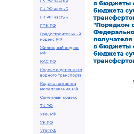
ГК РФ часть 2
в бюджеты 
ГК РФ часть 3
бюджета су
трансфертов
ГК РФ часть 4
"Порядком 
ГПК РФ
Федерально
Градостроительный
получателя
кодекс РФ
в бюджеты 
Жилищный кодекс
бюджета су
РФ
трансферто
КАС РФ
Кодекс внутреннего
водного транспорта
Кодекс торгового
мореплавания РФ
Семейный кодекс
ТК РФ
УИК РФ
УК РФ
УПК РФ