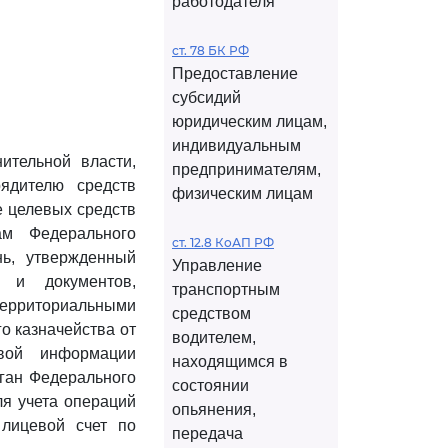
работодателя
ст. 78 БК РФ
Предоставление
субсидий
юридическим лицам,
индивидуальным
ительной власти,
предпринимателям,
ядителю средств
физическим лицам
 целевых средств
м Федерального
ст. 12.8 КоАП РФ
нь, утвержденный
Управление
 и документов,
транспортным
территориальными
средством
о казначейства от
водителем,
вой информации
находящимся в
орган Федерального
состоянии
ля учета операций
опьянения,
лицевой счет по
передача