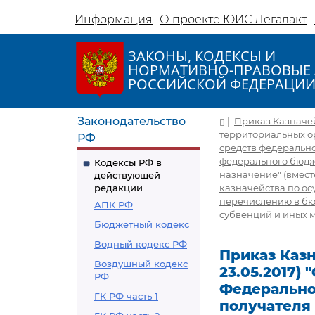
Информация
О проекте ЮИС Легалакт
ЗАКОНЫ, КОДЕКСЫ И
НОРМАТИВНО-ПРАВОВЫЕ 
РОССИЙСКОЙ ФЕДЕРАЦИ
Законодательство
|
Приказ Казначейс
территориальных о
РФ
средств федеральн
федерального бюдж
Кодексы РФ в
назначение" (вмес
действующей
редакции
казначейства по о
перечислению в бю
АПК РФ
субвенций и иных 
Бюджетный кодекс
Водный кодекс РФ
Приказ Казна
Воздушный кодекс
23.05.2017)
РФ
Федерально
ГК РФ часть 1
получателя