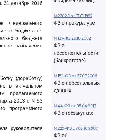
юридических лиц
, 31 декабря 2016
N 2202-1 от 17.01.1992
ФЗ о прокуратуре
ов Федерального
ьного бюджета по
ального бюджета
N 127-ФЗ 26.10.2002
ФЗ о
евое назначение
несостоятельности
(банкротстве)
N 152-ФЗ от 27.07.2006
ботку (доработку)
ФЗ о персональных
ние в актуальном
данных
ям прилагаемого
арта 2013 г. N 53
N 44-ФЗ от 05.04.2013
го программного
ФЗ о госзакупках
еля руководителя
N 229-ФЗ от 02.10.2007
ФЗ об