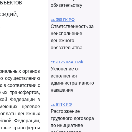
УБЪЕКТОВ
обязательству
СИДИЙ,
ст. 395 ГК РФ
,
Ответственность за
неисполнение
денежного
обязательства
ст 20.25 КоАП РФ
Уклонение от
ориальных органов
исполнения
 по осуществлению
административного
 в соответствии с
наказания
ных трансфертов,
ской Федерации в
ст. 81 ТК РФ
меющих целевое
Расторжение
я оплаты денежных
трудового договора
йской Федерации,
по инициативе
етные трансферты