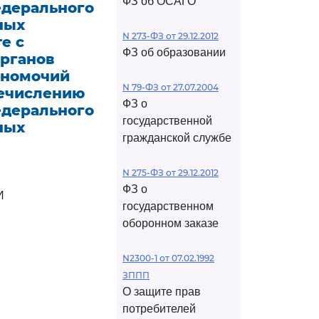
ФЗ об ОСАГО
едерального
ных
N 273-ФЗ от 29.12.2012
е с
ФЗ об образовании
органов
лномочий
N 79-ФЗ от 27.07.2004
речислению
ФЗ о
едерального
государственной
ных
гражданской службе
N 275-ФЗ от 29.12.2012
ФЗ о
И
государственном
оборонном заказе
N2300-1 от 07.02.1992
ЗППП
О защите прав
потребителей