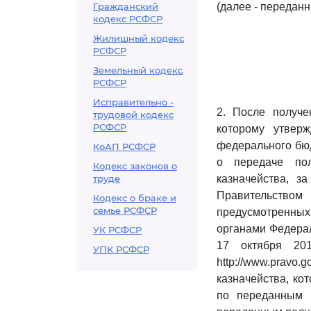
Гражданский
(далее - передан
кодекс РСФСР
Жилищный кодекс
РСФСР
Земельный кодекс
РСФСР
Исправительно -
2. После получе
трудовой кодекс
РСФСР
которому утвер
федерального бю
КоАП РСФСР
о передаче по
Кодекс законов о
труде
казначейства, з
Правительство
Кодекс о браке и
семье РСФСР
предусмотренны
органами Федерал
УК РСФСР
17 октября 20
УПК РСФСР
http://www.pravo.
казначейства, ко
по переданным 