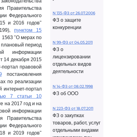
 законодательства
ия Правительства
N 135-ФЗ от 26.07.2006
ации Федерального
ФЗ о защите
15 и 2016 годов"
конкуренции
7199),
пунктом 15
 1563 "О мерах по
N 99-ФЗ от 04.05.2011
а плановый период
ФЗ о
ой информации
лицензировании
от 14 декабря 2015
отдельных видов
т-портал правовой
деятельности
9
постановления
рах по реализации
N 14-ФЗ от 08.02.1998
 интернет-портал
ФЗ об ООО
тью 7 статьи 10
 на 2017 год и на
N 223-ФЗ от 18.07.2011
вовой информации
ФЗ о закупках
я Правительства
товаров, работ, услуг
ации Федерального
отдельными видами
18 и 2019 годов"