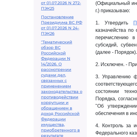
от 01.07.2026 N 272-
(Официальный инт
ПЭК25
г.) приказываю:
Постановление
Президиума ВС РФ
1. Утвердить
П
от 01.07.2026 N 24-
казначейства по
ПЭК26
перечислению в
"Тематический
субсидий, субв
обзор ВС
(далее - Порядок).
Российской
Федерации N
14/2026. О
2. Исключен. - Пр
рассмотрении
судами дел,
3. Управлению фи
связанных с
соответствующег
применением
состоянии техн
законодательства о
противодействии
Порядка, соглас
коррупции и
"Об утверждени
обращением в
обеспечения в ин
доход Российской
Федерации
имущества,
4. Контроль за 
приобретенного в
Федерального каз
результате