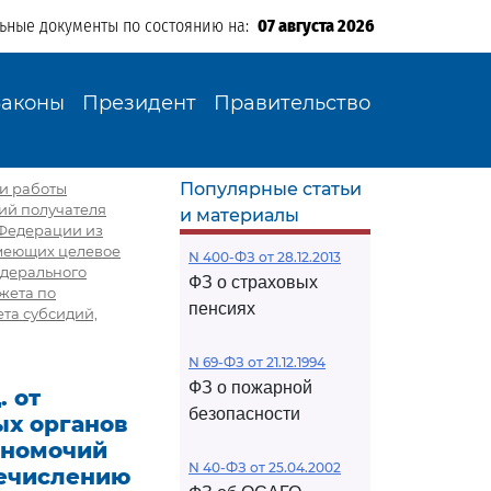
льные документы по состоянию на:
07 августа 2026
Законы
Президент
Правительство
Популярные статьи
ии работы
ий получателя
и материалы
 Федерации из
имеющих целевое
N 400-ФЗ от 28.12.2013
едерального
ФЗ о страховых
жета по
пенсиях
та субсидий,
N 69-ФЗ от 21.12.1994
ФЗ о пожарной
. от
безопасности
ых органов
лномочий
N 40-ФЗ от 25.04.2002
речислению