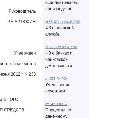
исполнительном
производстве
Руководитель
Р.Е.АРТЮХИН
N 53-ФЗ от 28.03.1998
ФЗ о воинской
службе
N 395-1 от 02.12.1990
Утвержден
ФЗ о банках и
банковской
ного казначейства
деятельности
 июня 2012 г. N 238
ст. 333 ГК РФ
Уменьшение
неустойки
АЛЬНОГО
ст. 317.1 ГК РФ
Я СРЕДСТВ
Проценты по
денежному