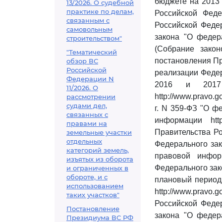
бюджете на 2013 
13/2026. О судебной
практике по делам,
Российской Феде
связанным с
Российской Федер
самовольным
закона "О федер
строительством"
(Собрание закон
"Тематический
постановления Пр
обзор ВС
Российской
реализации Федер
Федерации N
2016 и 2017 
11/2026. О
http://www.pravo.
рассмотрении
судами дел,
г. N 359-ФЗ "О ф
связанных с
информации http
правами на
Правительства Ро
земельные участки
отдельных
Федерального за
категорий земель,
правовой информ
изъятых из оборота
Федерального зако
и ограниченных в
обороте, и с
плановый период
использованием
http://www.pravo
таких участков"
Российской Федер
Постановление
закона "О федер
Президиума ВС РФ