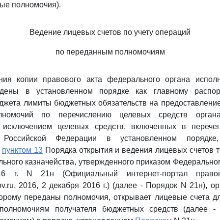
ные полномочия).
Ведение лицевых счетов по учету операций
по переданным полномочиям
ния копии правового акта федерального органа исполн
ждены в установленном порядке как главному распор
джета лимиты бюджетных обязательств на предоставление
лномочий по перечислению целевых средств органа
а исключением целевых средств, включенных в перече
м Российской Федерации в установленном порядке,
х
пунктом 13
Порядка открытия и ведения лицевых счетов 
ьного казначейства, утвержденного приказом Федеральног
16 г. N 21н (Официальный интернет-портал право
gov.ru, 2016, 2 декабря 2016 г.) (далее - Порядок N 21н), 
торому переданы полномочия, открывает лицевые счета д
полномочиям получателя бюджетных средств (далее - 