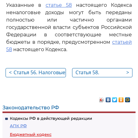
Указанные в
статье 58
настоящего Кодекса
неналоговые доходы могут быть переданы
полностью или частично органами
государственной власти субъектов Российской
Федерации в соответствующие местные
бюджеты в порядке, предусмотренном
статьей
58
настоящего Кодекса.
<
Статья 56. Налоговые
Статья 58.
>
доходы бюджетов
Полномочия
субъектов
субъектов
Российской
Российской
Федерации
Федерации по
Законодательство РФ
установлению
Кодексы РФ в действующей редакции
нормативов
АПК РФ
отчислений от
Бюджетный кодекс
федеральных и