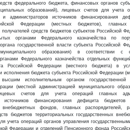
редств федерального бюджета, финансовых органов субъ
ципальных образований), лицевых счетов для учета 
в и администраторов источников финансирования де
сийской Федерации (местных бюджетов), главных р
 получателей средств бюджетов субъектов Российской Ф
рытых органами Федерального казначейства по по
 органа государственной власти субъекта Российской Фе
 муниципального образования) в соответствии с 
рганами Федерального казначейства отдельных функц
та Российской Федерации (местного бюджета) в усл
 исполнения бюджета субъекта Российской Федерации (м
высшим исполнительным органом государственной 
рации (местной администрацией муниципального образ
лицевых счетов для учета операций главных адм
в источников финансирования дефицита бюджетов 
х внебюджетных фондов, главных распорядителей, р
дств бюджетов территориальных государственных внеб
для учета операций органов управления государственны
кой Федерации и отделений Пенсионного фонда Российс