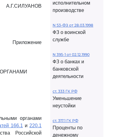
исполнительном
А.Г.СИЛУАНОВ
производстве
N 53-ФЗ от 28.03.1998
ФЗ о воинской
службе
Приложение
N 395-1 от 02.12.1990
ФЗ о банках и
банковской
 ОРГАНАМИ
деятельности
ст. 333 ГК РФ
Уменьшение
неустойки
альными органами
ст. 317.1 ГК РФ
атей 166.1
и
220.1
Проценты по
ства Российской
денежному