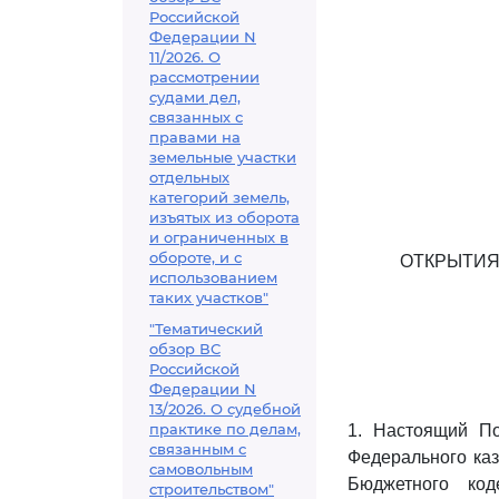
Российской
Федерации N
11/2026. О
рассмотрении
судами дел,
связанных с
правами на
земельные участки
отдельных
категорий земель,
изъятых из оборота
и ограниченных в
обороте, и с
ОТКРЫТИЯ
использованием
таких участков"
"Тематический
обзор ВС
Российской
Федерации N
13/2026. О судебной
практике по делам,
1. Настоящий По
связанным с
Федерального каз
самовольным
Бюджетного код
строительством"