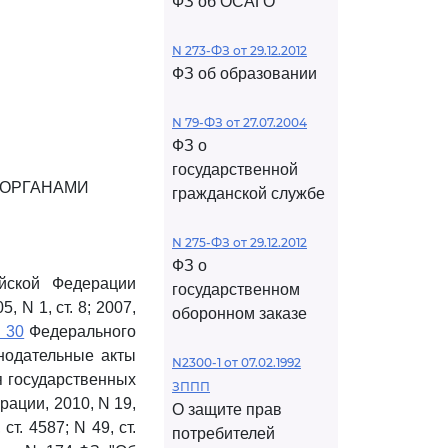
ФЗ об ОСАГО
N 273-ФЗ от 29.12.2012
ФЗ об образовании
N 79-ФЗ от 27.07.2004
ФЗ о
государственной
 ОРГАНАМИ
гражданской службе
N 275-ФЗ от 29.12.2012
ФЗ о
йской Федерации
государственном
 N 1, ст. 8; 2007,
оборонном заказе
и 30
Федерального
онодательные акты
N2300-1 от 07.02.1992
я государственных
ЗППП
ации, 2010, N 19,
О защите прав
 ст. 4587; N 49, ст.
потребителей