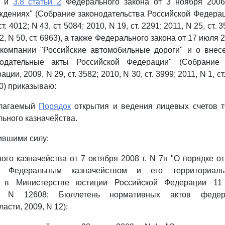
и
3.8 статьи 2
Федерального закона от 3 ноября 2006
дениях" (Собрание законодательства Российской Федерации
т. 4012; N 43, ст. 5084; 2010, N 19, ст. 2291; 2011, N 25, ст. 3
12, N 50, ст. 6963), а также Федерального закона от 17 июля 
 компании "Российские автомобильные дороги" и о внес
нодательные акты Российской Федерации" (Собрание з
ии, 2009, N 29, ст. 3582; 2010, N 30, ст. 3999; 2011, N 1, ст. 
30) приказываю:
илагаемый
Порядок
открытия и ведения лицевых счетов 
ьного казначейства.
тившими силу:
ого казначейства от 7 октября 2008 г. N 7н "О порядке о
в Федеральным казначейством и его территориаль
ан в Министерстве юстиции Российской Федерации 11 
ый N 12608; Бюллетень нормативных актов федер
асти, 2009, N 12);