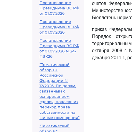
Постановление
счетов Федераль
Президиума ВС РФ
Министерстве юст
от 01.07.2026
Бюллетень нормат
Постановление
Президиума ВС РФ
приказ Федераль
от 01.07.2026
Порядок откры
Постановление
территориальны
Президиума ВС РФ
октября 2008 г. 
от 01.07.2026 N 24-
ПЭК26
декабря 2011 г., 
"Тематический
обзор ВС
Российской
Федерации N
12/2026. По делам,
связанным с
оспариванием
сделок, повлекших
переход права
собственности на
жилые помещения"
"Тематический
обзор ВС