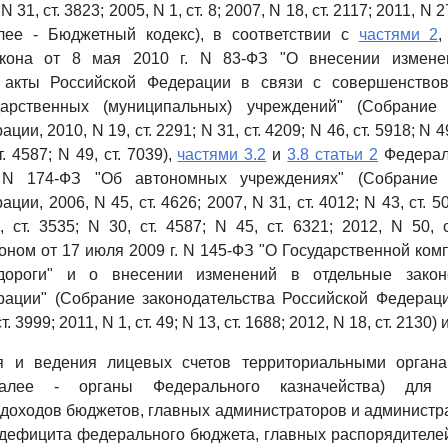
31, ст. 3823; 2005, N 1, ст. 8; 2007, N 18, ст. 2117; 2011, N 2
далее - Бюджетный кодекс), в соответствии с
частями 2
акона от 8 мая 2010 г. N 83-ФЗ "О внесении измене
 акты Российской Федерации в связи с совершенство
арственных (муниципальных) учреждений" (Собрание 
ии, 2010, N 19, ст. 2291; N 31, ст. 4209; N 46, ст. 5918; N 49
т. 4587; N 49, ст. 7039),
частями 3.2
и
3.8 статьи 2
Федераль
 N 174-ФЗ "Об автономных учреждениях" (Собрание з
ии, 2006, N 45, ст. 4626; 2007, N 31, ст. 4012; N 43, ст. 50
 ст. 3535; N 30, ст. 4587; N 45, ст. 6321; 2012, N 50, с
ном от 17 июля 2009 г. N 145-ФЗ "О Государственной ком
дороги" и о внесении изменений в отдельные закон
ации" (Собрание законодательства Российской Федерации
т. 3999; 2011, N 1, ст. 49; N 13, ст. 1688; 2012, N 18, ст. 2130
я и ведения лицевых счетов территориальными орган
(далее - органы Федерального казначейства) для 
доходов бюджетов, главных администраторов и администр
дефицита федерального бюджета, главных распорядителей