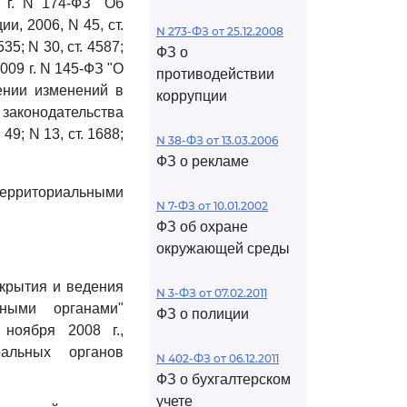
 г. N 174-ФЗ "Об
, 2006, N 45, ст.
N 273-ФЗ от 25.12.2008
535; N 30, ст. 4587;
ФЗ о
2009 г. N 145-ФЗ "О
противодействии
ении изменений в
коррупции
аконодательства
49; N 13, ст. 1688;
N 38-ФЗ от 13.03.2006
ФЗ о рекламе
территориальными
N 7-ФЗ от 10.01.2002
ФЗ об охране
окружающей среды
ткрытия и ведения
N 3-ФЗ от 07.02.2011
ными органами"
ФЗ о полиции
ноября 2008 г.,
альных органов
N 402-ФЗ от 06.12.2011
ФЗ о бухгалтерском
учете