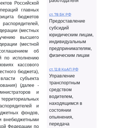
работодателя
ектов Российской
операций главных
ст. 78 БК РФ
фицита бюджетов
Предоставление
аспорядителей,
субсидий
едерации (местных
юридическим лицам,
ручению высшего
индивидуальным
дерации (местной
предпринимателям,
соглашением об
физическим лицам
ий по исполнению
овиях кассового
ст. 12.8 КоАП РФ
естного бюджета),
Управление
власти субъекта
транспортным
ования) (далее -
средством
инистраторов и
водителем,
территориальных
находящимся в
аспорядителей и
состоянии
юджетных фондов,
опьянения,
ми внебюджетными
передача
кой Федерации по