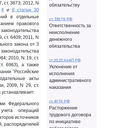
7, ст. 3873; 2012, N
обязательству
,
4
и
8 статьи 30
ний в отдельные
ст. 395 ГК РФ
ванием правового
Ответственность за
законодательства
неисполнение
, ст. 6409; 2011, N
денежного
ного закона от 3
обязательства
аконодательства
84; 2010, N 19, ст.
ст 20.25 КоАП РФ
т. 6963), а также
Уклонение от
пании "Российские
исполнения
одательные акты
административного
, 2009, N 29, ст.
наказания
) и устанавливает:
ст. 81 ТК РФ
ами Федерального
Расторжение
учета операций
трудового договора
аторов источников
по инициативе
, распорядителей