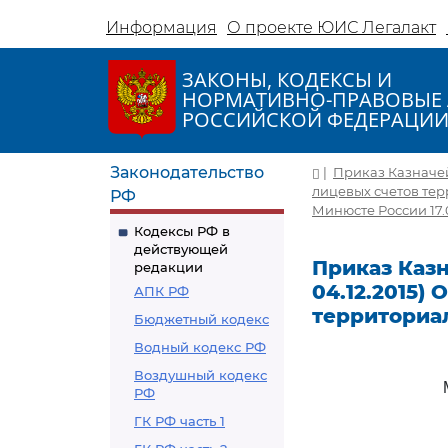
Информация
О проекте ЮИС Легалакт
ЗАКОНЫ, КОДЕКСЫ И
НОРМАТИВНО-ПРАВОВЫЕ 
РОССИЙСКОЙ ФЕДЕРАЦИ
Законодательство
|
Приказ Казначейс
лицевых счетов те
РФ
Минюсте России 17.0
Кодексы РФ в
действующей
Приказ Казна
редакции
04.12.2015)
АПК РФ
территориа
Бюджетный кодекс
Водный кодекс РФ
Воздушный кодекс
РФ
ГК РФ часть 1