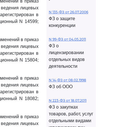
зменений в приказ
и ведения лицевых
N 135-ФЗ от 26.07.2006
арегистрирован в
ФЗ о защите
ационный N 14599;
конкуренции
изменений в приказ
N 99-ФЗ от 04.05.2011
ФЗ о
и ведения лицевых
лицензировании
арегистрирован в
отдельных видов
ационный N 15804;
деятельности
зменений в приказ
N 14-ФЗ от 08.02.1998
и ведения лицевых
ФЗ об ООО
арегистрирован в
ационный N 18082;
N 223-ФЗ от 18.07.2011
ФЗ о закупках
товаров, работ, услуг
зменений в приказ
отдельными видами
и ведения лицевых