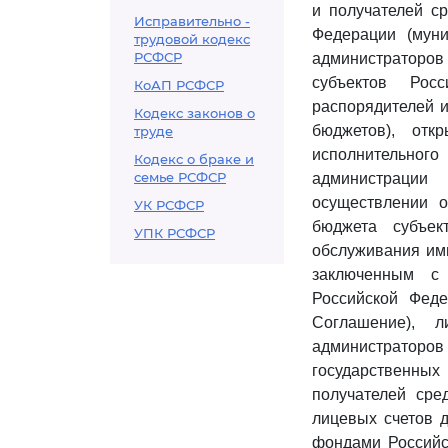
и получателей с
Исправительно -
Федерации (муни
трудовой кодекс
РСФСР
администраторо
субъектов Рос
КоАП РСФСР
распорядителей и
Кодекс законов о
бюджетов), отк
труде
исполнительного
Кодекс о браке и
семье РСФСР
администрации
осуществлении о
УК РСФСР
бюджета субъек
УПК РСФСР
обслуживания ими
заключенным с 
Российской Феде
Соглашение), 
администраторо
государственны
получателей сре
лицевых счетов 
фондами Российс