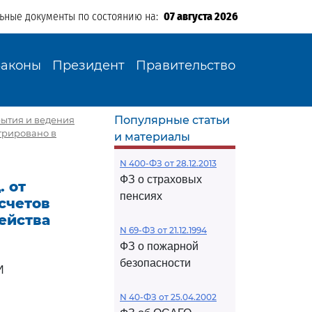
льные документы по состоянию на:
07 августа 2026
Законы
Президент
Правительство
Популярные статьи
крытия и ведения
трировано в
и материалы
N 400-ФЗ от 28.12.2013
ФЗ о страховых
. от
пенсиях
 счетов
ейства
N 69-ФЗ от 21.12.1994
ФЗ о пожарной
безопасности
И
N 40-ФЗ от 25.04.2002