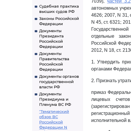
7039),
частей 3.2
Судебная практика
автономных учреж
высших судов РФ
4626; 2007, N 31, с
Законы Российской
N 45, ст. 6321; 20
Федерации
Государственной
Документы
Президента
отдельные зако
Российской
Российской Федерац
Федерации
2012, N 18, ст. 21
Документы
Правительства
1. Утвердить пр
Российской
органами Федерал
Федерации
Документы органов
2. Признать утра
государственной
власти РФ
приказ Федеральн
Документы
Президиума и
лицевых счето
Пленума ВС РФ
(зарегистриров
"Тематический
регистрационн
обзор ВС
исполнительной вл
Российской
Федерации N