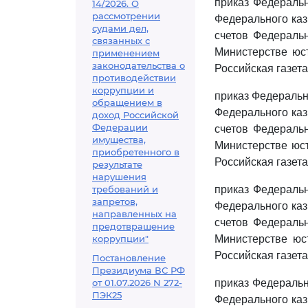
приказ Федеральн
14/2026. О
рассмотрении
Федерального каз
судами дел,
счетов Федераль
связанных с
Министерстве юст
применением
законодательства о
Российская газета
противодействии
коррупции и
приказ Федерально
обращением в
Федерального каз
доход Российской
Федерации
счетов Федераль
имущества,
Министерстве юст
приобретенного в
Российская газета
результате
нарушения
требований и
приказ Федеральн
запретов,
Федерального каз
направленных на
счетов Федераль
предотвращение
коррупции"
Министерстве юст
Российская газета,
Постановление
Президиума ВС РФ
от 01.07.2026 N 272-
приказ Федерально
ПЭК25
Федерального каз