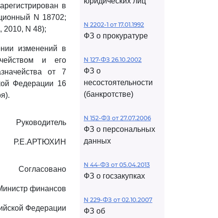
юридических лиц
арегистрирован в
ационный N 18702;
N 2202-1 от 17.01.1992
2010, N 48);
ФЗ о прокуратуре
ении изменений в
чейством и его
N 127-ФЗ 26.10.2002
ФЗ о
значейства от 7
несостоятельности
ской Федерации 16
(банкротстве)
я).
N 152-ФЗ от 27.07.2006
Руководитель
ФЗ о персональных
данных
Р.Е.АРТЮХИН
N 44-ФЗ от 05.04.2013
Согласовано
ФЗ о госзакупках
Министр финансов
N 229-ФЗ от 02.10.2007
ийской Федерации
ФЗ об