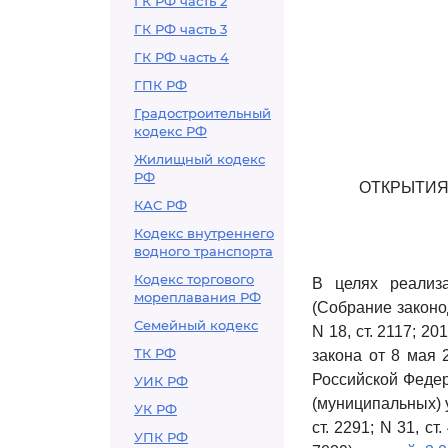
ГК РФ часть 2
ГК РФ часть 3
ГК РФ часть 4
ГПК РФ
Градостроительный
кодекс РФ
Жилищный кодекс
РФ
ОТКРЫТИЯ
КАС РФ
Кодекс внутреннего
водного транспорта
Кодекс торгового
В целях реали
мореплавания РФ
(Собрание законод
Семейный кодекс
N 18, ст. 2117; 201
ТК РФ
закона от 8 мая 
Российской Федер
УИК РФ
(муниципальных) 
УК РФ
ст. 2291; N 31, ст.
УПК РФ