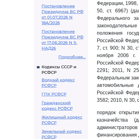
Федерации, 1998, N 
Постановление
50, ст. 6967) (
Президиума ВС РФ
от 01.07.2026 N
Федерального з
18А/2026
законодательные
Постановление
положения госуд
Президиума ВС РФ
Российской Федерац
от 17.06.2026 N 5-
7, ст. 900; N 30, с
НАД26
ноября 2006 г.
Подробнее...
Российской Федерац
Кодексы СССР и
2291; 2011, N 25,
РСФСР
Федеральным зако
Водный кодекс
автомобильные 
РСФСР
Российской Федер
ГПК РСФСР
3582; 2010, N 30, с
Гражданский
кодекс РСФСР
порядок открыти
Жилищный кодекс
казначейства 
РСФСР
администраторов 
Земельный кодекс
финансирования 
РСФСР