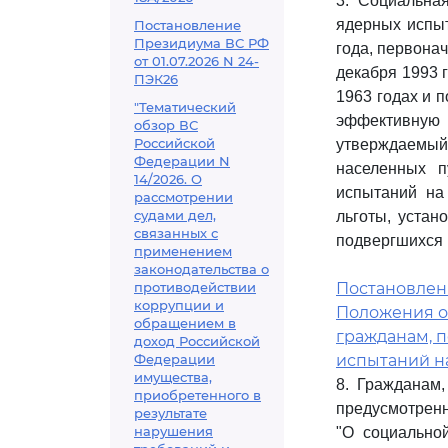
3. Социальна
ядерных испыт
Постановление
Президиума ВС РФ
года, первона
от 01.07.2026 N 24-
декабря 1993 г
ПЭК26
1963 годах и 
"Тематический
эффективную д
обзор ВС
Российской
утверждаемый
Федерации N
населенных п
14/2026. О
испытаний на
рассмотрении
судами дел,
льготы, уста
связанных с
подвергшихся 
применением
законодательства о
противодействии
Постановлени
коррупции и
Положения о
обращением в
гражданам, 
доход Российской
Федерации
испытаний н
имущества,
8. Гражданам,
приобретенного в
предусмотрен
результате
нарушения
"О социально