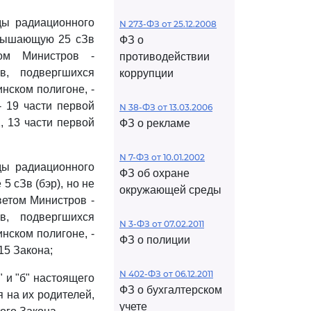
ды радиационного
N 273-ФЗ от 25.12.2008
евышающую 25 сЗв
ФЗ о
ом Министров -
противодействии
в, подвергшихся
коррупции
нском полигоне, -
- 19 части первой
N 38-ФЗ от 13.03.2006
1, 13 части первой
ФЗ о рекламе
N 7-ФЗ от 10.01.2002
ды радиационного
ФЗ об охране
 сЗв (бэр), но не
окружающей среды
ветом Министров -
в, подвергшихся
N 3-ФЗ от 07.02.2011
нском полигоне, -
ФЗ о полиции
15 Закона;
N 402-ФЗ от 06.12.2011
" и "б" настоящего
ФЗ о бухгалтерском
 на их родителей,
учете