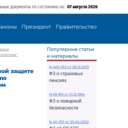
льные документы по состоянию на:
07 августа 2026
Законы
Президент
Правительство
Популярные статьи
шихся
олигоне"
и материалы
N 400-ФЗ от 28.12.2013
ьной защите
ФЗ о страховых
ию
пенсиях
ом
N 69-ФЗ от 21.12.1994
ФЗ о пожарной
безопасности
N 40-ФЗ от 25.04.2002