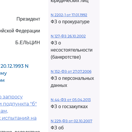
юридических лиц
N 2202-1 от 17.01.1992
Президент
ФЗ о прокуратуре
ийской Федерации
N 127-ФЗ 26.10.2002
Б.ЕЛЬЦИН
ФЗ о
несостоятельности
(банкротстве)
0.12.1993 N
N 152-ФЗ от 27.07.2006
ому
ФЗ о персональных
ом
данных
о запросу
N 44-ФЗ от 05.04.2013
 подпункта "б"
ФЗ о госзакупках
ам,
 испытаний на
N 229-ФЗ от 02.10.2007
ФЗ об