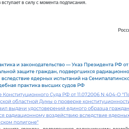
 вступает в силу с момента подписания.
Росс
ктика и законодательство — Указ Президента РФ от 2
иальной защите граждан, подвергшихся радиационн
 вследствие ядерных испытаний на Семипалатинск
дебная практика высших судов РФ
Конституционного Суда РФ от 11.07.2006 N 404-О "П
ской областной Думы о проверке конституционности
вил выдачи удостоверений единого образца граждан
я радиационному воздействию вследствие ядерных
ском полигоне"