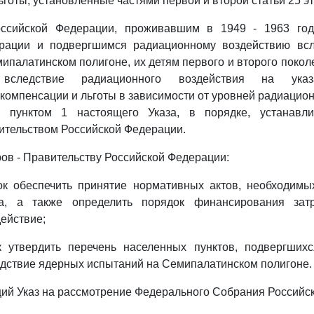
ьготы, установленные частями первой и второй статьи 25 эт
оссийской Федерации, проживавшим в 1949 - 1963 год
рации и подвергшимся радиационному воздействию вс
ипалатинском полигоне, их детям первого и второго поко
 вследствие радиационного воздействия на указ
компенсации и льготы в зависимости от уровней радиацион
е пунктом 1 настоящего Указа, в порядке, устанавл
ительством Российской Федерации.
ров - Правительству Российской Федерации:
ок обеспечить принятие нормативных актов, необходимы
за, а также определить порядок финансирования затр
действие;
 утвердить перечень населенных пунктов, подвергших
дствие ядерных испытаний на Семипалатинском полигоне.
щий Указ на рассмотрение Федерального Собрания Российс