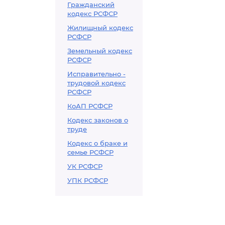
Гражданский
кодекс РСФСР
Жилищный кодекс
РСФСР
Земельный кодекс
РСФСР
Исправительно -
трудовой кодекс
РСФСР
КоАП РСФСР
Кодекс законов о
труде
Кодекс о браке и
семье РСФСР
УК РСФСР
УПК РСФСР