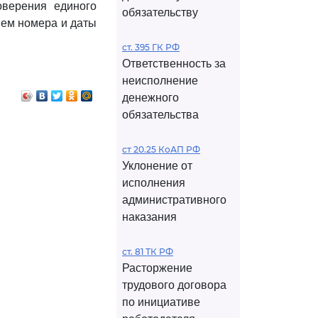
оверения единого
обязательству
ием номера и даты
ст. 395 ГК РФ
Ответственность за
неисполнение
денежного
обязательства
ст 20.25 КоАП РФ
Уклонение от
исполнения
административного
наказания
ст. 81 ТК РФ
Расторжение
трудового договора
по инициативе