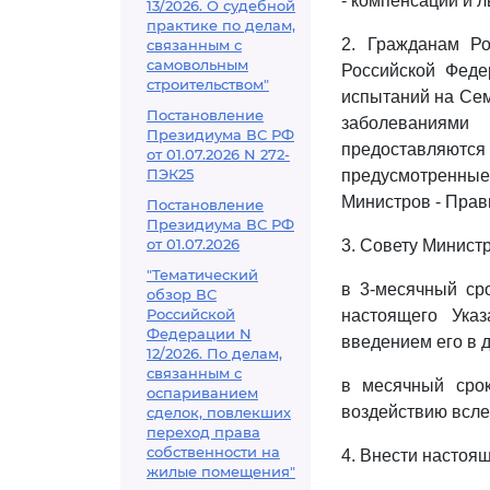
- компенсации и л
13/2026. О судебной
практике по делам,
2. Гражданам Р
связанным с
самовольным
Российской Феде
строительством"
испытаний на Сем
Постановление
заболеваниями
Президиума ВС РФ
предоставляются 
от 01.07.2026 N 272-
ПЭК25
предусмотренны
Министров - Прав
Постановление
Президиума ВС РФ
от 01.07.2026
3. Совету Минист
"Тематический
в 3-месячный ср
обзор ВС
Российской
настоящего Ука
Федерации N
введением его в 
12/2026. По делам,
связанным с
в месячный срок
оспариванием
воздействию всле
сделок, повлекших
переход права
собственности на
4. Внести настоя
жилые помещения"