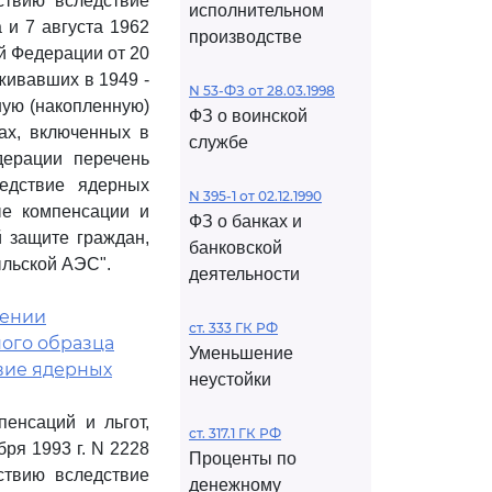
ствию вследствие
исполнительном
 и 7 августа 1962
производстве
й Федерации от 20
живавших в 1949 -
N 53-ФЗ от 28.03.1998
ную (накопленную)
ФЗ о воинской
ах, включенных в
службе
дерации перечень
ледствие ядерных
N 395-1 от 02.12.1990
ые компенсации и
ФЗ о банках и
 защите граждан,
банковской
льской АЭС".
деятельности
дении
ст. 333 ГК РФ
ого образца
Уменьшение
вие ядерных
неустойки
енсаций и льгот,
ст. 317.1 ГК РФ
ря 1993 г. N 2228
Проценты по
ствию вследствие
денежному