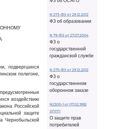
ФЗ об ОСАГО
N 273-ФЗ от 29.12.2012
ФЗ об образовании
ИОННОМУ
N 79-ФЗ от 27.07.2004
А
ФЗ о
государственной
гражданской службе
ии, подвергшихся
N 275-ФЗ от 29.12.2012
инском полигоне,
ФЗ о
государственном
оборонном заказе
 предусмотренные
ихся воздействию
N2300-1 от 07.02.1992
акона Российской
ЗППП
циальной защите
О защите прав
на Чернобыльской
потребителей