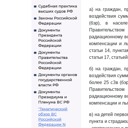
Судебная практика
а) на граждан, 
высших судов РФ
воздействия сум
Законы Российской
(бэр), в насе
Федерации
Правительством
Документы
Президента
радиационному во
Российской
компенсации и ль
Федерации
статьи 14, пункта
Документы
статьи 17, статье
Правительства
Российской
Федерации
б) на граждан, 
Документы органов
воздействия сумм
государственной
более 25 сЗв (бэ
власти РФ
Правительством
Документы
радиационному во
Президиума и
Пленума ВС РФ
компенсации и льг
"Тематический
обзор ВС
в) на детей перво
Российской
пункта и страдаю
Федерации N