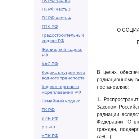
ГК РФ часть 2
ГК РФ часть 3
ГК РФ часть 4
ГПК РФ
О СОЦИ
Градостроительный
кодекс РФ
Жилищный кодекс
РФ
КАС РФ
В целях обеспеч
Кодекс внутреннего
водного транспорта
радиационному в
Кодекс торгового
постановляю:
мореплавания РФ
1. Распространи
Семейный кодекс
Законом Российс
ТК РФ
радиации вследс
УИК РФ
Федерации "О в
УК РФ
граждан, подвер
УПК РФ
АЭС"):