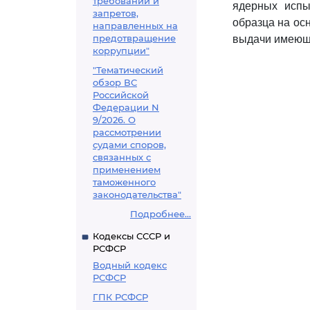
требований и
ядерных испы
запретов,
образца на ос
направленных на
предотвращение
выдачи имеюще
коррупции"
"Тематический
обзор ВС
Российской
Федерации N
9/2026. О
рассмотрении
судами споров,
связанных с
применением
таможенного
законодательства"
Подробнее...
Кодексы СССР и
РСФСР
Водный кодекс
РСФСР
ГПК РСФСР