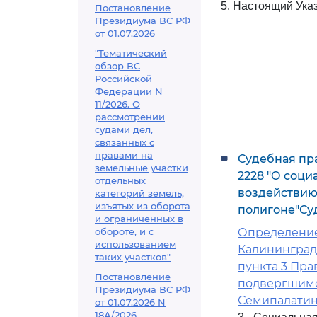
5. Настоящий Указ
Постановление
Президиума ВС РФ
от 01.07.2026
"Тематический
обзор ВС
Российской
Федерации N
11/2026. О
рассмотрении
судами дел,
связанных с
правами на
Судебная пра
земельные участки
2228 "О соц
отдельных
воздействию
категорий земель,
изъятых из оборота
полигоне"Су
и ограниченных в
обороте, и с
Определение 
использованием
Калининград
таких участков"
пункта 3 Пра
Постановление
подвергшимс
Президиума ВС РФ
Семипалатин
от 01.07.2026 N
18А/2026