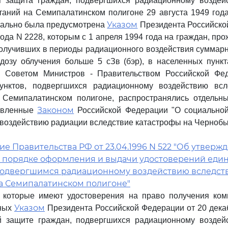
я защита граждан, подвергшихся радиационному воздей
аний на Семипалатинском полигоне 29 августа 1949 года
Указом
чально была предусмотрена
Президента Российско
ода N 2228, которым с 1 апреля 1994 года на граждан, про
получивших в периоды радиационного воздействия суммар
озу облучения больше 5 сЗв (бэр), в населенных пункт
 Советом Министров - Правительством Российской Фе
унктов, подвергшихся радиационному воздействию вс
 Семипалатинском полигоне, распространялись отдельн
Законом
новленные
Российской Федерации "О социальной
воздействию радиации вследствие катастрофы на Чернобы
е Правительства РФ от 23.04.1996 N 522 "Об утверж
 порядке оформления и выдачи удостоверений един
подвергшимся радиационному воздействию вследст
а Семипалатинском полигоне"
 которые имеют удостоверения на право получения комп
Указом
ных
Президента Российской Федерации от 20 декаб
й защите граждан, подвергшихся радиационному воздей