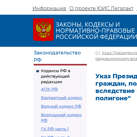
Информация
О проекте ЮИС Легалакт
ЗАКОНЫ, КОДЕКСЫ И
НОРМАТИВНО-ПРАВОВЫЕ 
РОССИЙСКОЙ ФЕДЕРАЦИ
Законодательство
|
Указ Президента
радиационному воз
РФ
Кодексы РФ в
Указ Презид
действующей
редакции
граждан, п
АПК РФ
вследствие
полигоне"
Бюджетный кодекс
Водный кодекс РФ
Воздушный кодекс
РФ
ГК РФ часть 1