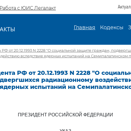
Актуа
Работа с ЮИС Легалакт
Главная
Кодексы
АКТЫ
И
 РФ от 20.12.1993 N 2228 "О социальной защите граждан, подверг
действию вследствие ядерных испытаний на Семипалатинском п
ента РФ от 20.12.1993 N 2228 "О социал
одвергшихся радиационному воздейств
 ядерных испытаний на Семипалатинск
ПРЕЗИДЕНТ РОССИЙСКОЙ ФЕДЕРАЦИИ