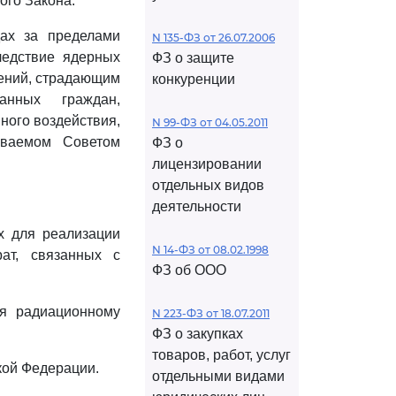
ого Закона.
ах за пределами
N 135-ФЗ от 26.07.2006
ледствие ядерных
ФЗ о защите
лений, страдающим
конкуренции
анных граждан,
ного воздействия,
N 99-ФЗ от 04.05.2011
иваемом Советом
ФЗ о
лицензировании
отдельных видов
деятельности
х для реализации
N 14-ФЗ от 08.02.1998
ат, связанных с
ФЗ об ООО
ся радиационному
N 223-ФЗ от 18.07.2011
ФЗ о закупках
товаров, работ, услуг
кой Федерации.
отдельными видами