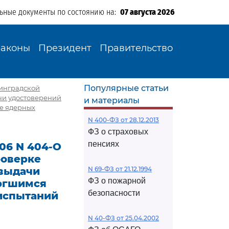
льные документы по состоянию на:
07 августа 2026
Законы
Президент
Правительство
Популярные статьи
нинградской
ачи удостоверений
и материалы
е ядерных
N 400-ФЗ от 28.12.2013
ФЗ о страховых
пенсиях
06 N 404-О
роверке
 выдачи
N 69-ФЗ от 21.12.1994
ФЗ о пожарной
ергшимся
безопасности
испытаний
N 40-ФЗ от 25.04.2002