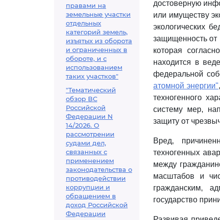
достоверную инфо
правами на
земельные участки
или имуществу эк
отдельных
экологических б
категорий земель,
защищенность от 
изъятых из оборота
и ограниченных в
которая согласн
обороте, и с
находится в вед
использованием
федеральной соб
таких участков"
атомной энергии"
"Тематический
техногенного ха
обзор ВС
Российской
систему мер, на
Федерации N
защиту от чрезвы
14/2026. О
рассмотрении
Вред, причинен
судами дел,
связанных с
техногенных ава
применением
между гражданино
законодательства о
масштабов и чи
противодействии
коррупции и
гражданским, а
обращением в
государство прини
доход Российской
Федерации
Развивая привед