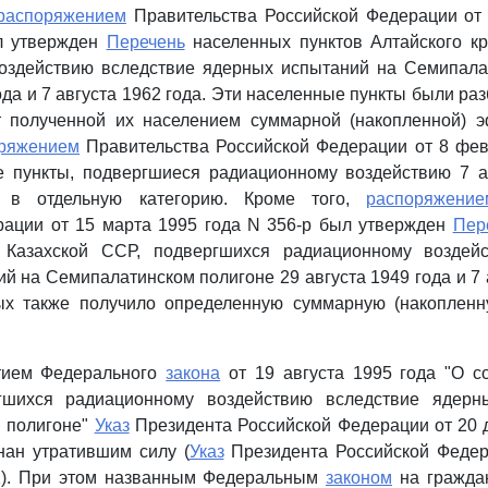
распоряжением
Правительства Российской Федерации от
л утвержден
Перечень
населенных пунктов Алтайского кр
оздействию вследствие ядерных испытаний на Семипала
ода и 7 августа 1962 года. Эти населенные пункты были ра
т полученной их населением суммарной (накопленной) 
ряжением
Правительства Российской Федерации от 8 фев
е пункты, подвергшиеся радиационному воздействию 7 ав
 в отдельную категорию. Кроме того,
распоряжение
рации от 15 марта 1995 года N 356-р был утвержден
Пер
 Казахской ССР, подвергшихся радиационному воздейс
й на Семипалатинском полигоне 29 августа 1949 года и 7 а
ых также получило определенную суммарную (накоплен
тием Федерального
закона
от 19 августа 1995 года "О с
ргшихся радиационному воздействию вследствие ядерн
 полигоне"
Указ
Президента Российской Федерации от 20 
нан утратившим силу (
Указ
Президента Российской Федер
1). При этом названным Федеральным
законом
на гражда