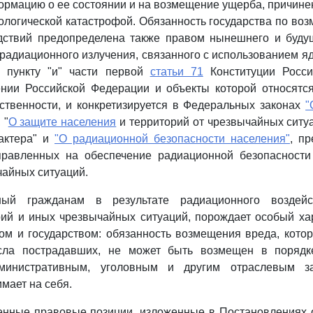
рмацию о ее состоянии и на возмещение ущерба, причине
ологической катастрофой. Обязанность государства по во
едствий предопределена также правом нынешнего и буду
радиационного излучения, связанного с использованием яд
о пункту "и" части первой
статьи 71
Конституции Росси
ении Российской Федерации и объекты которой относятся
ственности, и конкретизируется в Федеральных законах
"
, "
О защите населения
и территорий от чрезвычайных ситу
рактера" и
"О радиационной безопасности населения"
, п
правленных на обеспечение радиационной безопасности
чайных ситуаций.
ный гражданам в результате радиационного воздейс
рий и иных чрезвычайных ситуаций, порождает особый ха
м и государством: обязанность возмещения вреда, котор
сла пострадавших, не может быть возмещен в порядке
дминистративным, уголовным и другим отраслевым зак
мает на себя.
енные правовые позиции, изложенные в Постановлениях о