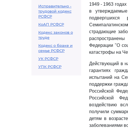
1949 - 1963 года
Исправительно -
в утверждаемые
трудовой кодекс
РСФСР
подвергшихся 
КоАП РСФСР
Семипалатинском 
страдающие забо
Кодекс законов о
труде
распространены
Федерации "О со
Кодекс о браке и
семье РСФСР
катастрофы на Че
УК РСФСР
Действующий в 
УПК РСФСР
гарантиях граж
испытаний на Се
поддержки гражда
Российской Феде
Российской Фед
воздействию вс
получили суммарн
детям в возраст
заболеваниями вс