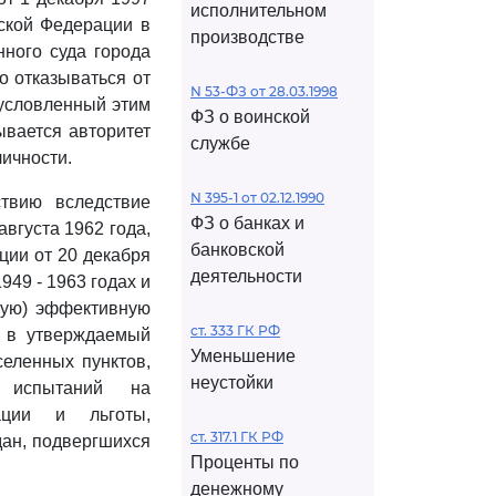
исполнительном
йской Федерации в
производстве
нного суда города
о отказываться от
N 53-ФЗ от 28.03.1998
бусловленный этим
ФЗ о воинской
ывается авторитет
службе
личности.
N 395-1 от 02.12.1990
твию вследствие
ФЗ о банках и
вгуста 1962 года,
банковской
ии от 20 декабря
деятельности
949 - 1963 годах и
ную) эффективную
ст. 333 ГК РФ
х в утверждаемый
Уменьшение
еленных пунктов,
неустойки
х испытаний на
ации и льготы,
ст. 317.1 ГК РФ
дан, подвергшихся
Проценты по
денежному