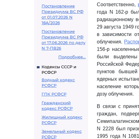
Соответственно,
Постановление
Президиума ВС РФ
года N 162-р бы
от 01.07.2026 N
радиационному в
18А/2026
29 августа 1949 г
Постановление
в зависимости о
Президиума ВС РФ
облучения.
Распо
от 17.06.2026 по делу
N 7-ПВ26
156-р населенны
были выделены
Подробнее...
Российской Феде
Кодексы СССР и
пунктов бывшей
РСФСР
ядерных испытани
Водный кодекс
РСФСР
население котор
дозу облучения.
ГПК РСФСР
Гражданский
В связи с приня
кодекс РСФСР
граждан, подве
Жилищный кодекс
Семипалатинском
РСФСР
N 2228 был приз
Земельный кодекс
1995 года N 108
РСФСР