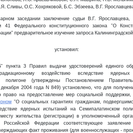
.Я. Сливы, О.С. Хохряковой, Б.С. Эбзеева, В.Г. Ярославцев
арном заседании заключение судьи В.Г. Ярославцева,
и 41 Федерального конституционного закона "О Конс
ации" предварительное изучение запроса Калининградской
установил:
б" пункта 3 Правил выдачи удостоверений единого об
радиационному воздействию вследствие ядерны
м полигоне (утверждены Постановлением Правитель
декабря 2004 года N 849) установлено, что для получен
 право на предоставление мер социальной поддержки,
коном
"О социальных гарантиях гражданам, подвергшим
едствие ядерных испытаний на Семипалатинском поли
 месту жительства (регистрации) в уполномоченный орга
а Российской Федерации соответствующее заявлени
тверждающих факт проживания (для военнослужащих - про