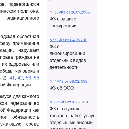
ов, подвергшихся
инском полигоне,
N 135-ФЗ от 26.07.2006
 радиационного
ФЗ о защите
конкуренции
адская областная
N 99-ФЗ от 04.05.2011
сферу применения
ФЗ о
саций, нарушает
лицензировании
 права граждан на
отдельных видов
 их здоровью или
деятельности
ободы человека и
 2),
41
,
42
,
53
,
55
N 14-ФЗ от 08.02.1998
кой Федерации.
ФЗ об ООО
емуся для каждого
N 223-ФЗ от 18.07.2011
кой Федерации во
ФЗ о закупках
кой Федерации как
товаров, работ, услуг
вая обязанность
отдельными видами
ружающую среду,