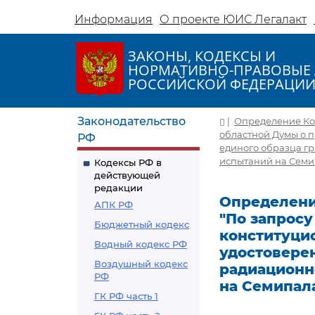
Информация
О проекте ЮИС Легалакт
ЗАКОНЫ, КОДЕКСЫ И
НОРМАТИВНО-ПРАВОВЫЕ 
РОССИЙСКОЙ ФЕДЕРАЦИ
Законодательство
|
Определение Кон
областной Думы о п
РФ
единого образца г
испытаний на Семи
Кодексы РФ в
действующей
редакции
Определение
АПК РФ
"По запрос
Бюджетный кодекс
конституцио
Водный кодекс РФ
удостовере
Воздушный кодекс
радиационн
РФ
на Семипал
ГК РФ часть 1