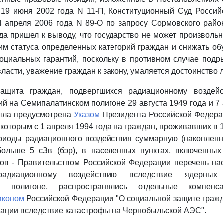
 19 июня 2002 года N 11-П, Конституционный Суд Росси
 апреля 2006 года N 89-О по запросу Сормовского райо
а пришел к выводу, что государство не может произвольн
им статуса определенных категорий граждан и снижать о
оциальных гарантий, поскольку в противном случае подр
ласти, уважение граждан к закону, умаляется достоинство 
защита граждан, подвергшихся радиационному воздейс
й на Семипалатинском полигоне 29 августа 1949 года и 7 а
ыла предусмотрена
Указом
Президента Российской Федерац
 которым с 1 апреля 1994 года на граждан, проживавших в 1
риоды радиационного воздействия суммарную (накоплен
больше 5 сЗв (бэр), в населенных пунктах, включенны
ов - Правительством Российской Федерации перечень нас
радиационному воздействию вследствие ядерны
ом полигоне, распространялись отдельные компенс
аконом
Российской Федерации "О социальной защите граж
ации вследствие катастрофы на Чернобыльской АЭС".