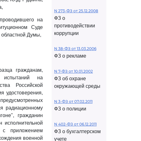
а,
N 273-ФЗ от 25.12.2008
ФЗ о
 проводившего на
противодействии
титуционном Суде
коррупции
 областной Думы,
N 38-ФЗ от 13.03.2006
ФЗ о рекламе
разца гражданам,
N 7-ФЗ от 10.01.2002
х испытаний на
ФЗ об охране
ства Российской
окружающей среды
ия удостоверения,
 предусмотренных
N 3-ФЗ от 07.02.2011
ся радиационному
ФЗ о полиции
гоне", гражданин
н исполнительной
N 402-ФЗ от 06.12.2011
е с приложением
ФЗ о бухгалтерском
хождения военной
учете