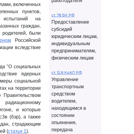
работодателя
елами, включенных
ленных пунктов,
ст. 78 БК РФ
х испытаний на
Предоставление
казанных граждан,
субсидий
 родителей, были
юридическим лицам,
коном
Российской
индивидуальным
иации вследствие
предпринимателям,
физическим лицам
ода "О социальных
ст. 12.8 КоАП РФ
едствие ядерных
Управление
 меры социальной
транспортным
тах на территории
средством
е Правительством
водителем,
я радиационному
находящимся в
гоне, и которые
состоянии
Зв (бэр), а также
опьянения,
ждан, страдающим
передача
ей (
статья 1
).