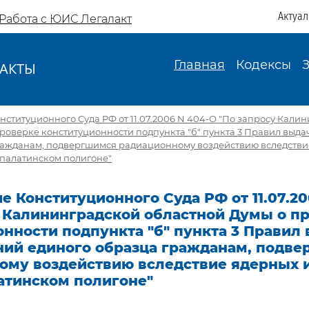
Актуа
Работа с ЮИС Легалакт
Главная
Кодексы
АКТЫ
И
ституционного Суда РФ от 11.07.2006 N 404-О "По запросу Кали
роверке конституционности подпункта "б" пункта 3 Правил выд
ражданам, подвергшимся радиационному воздействию вследстви
палатинском полигоне"
 Конституционного Суда РФ от 11.07.20
у Калининградской областной Думы о п
нности подпункта "б" пункта 3 Правил
ний единого образца гражданам, подв
ому воздействию вследствие ядерных 
атинском полигоне"