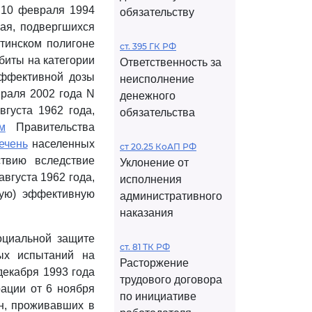
 10 февраля 1994
обязательству
ая, подвергшихся
тинском полигоне
ст. 395 ГК РФ
збиты на категории
Ответственность за
эффективной дозы
неисполнение
раля 2002 года N
денежного
густа 1962 года,
обязательства
м
Правительства
ечень
населенных
ст 20.25 КоАП РФ
твию вследствие
Уклонение от
вгуста 1962 года,
исполнения
ную) эффективную
административного
наказания
оциальной защите
ст. 81 ТК РФ
ых испытаний на
Расторжение
декабря 1993 года
трудового договора
ации от 6 ноября
по инициативе
н, проживавших в