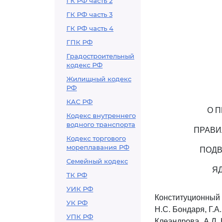
ГК РФ часть 2
ГК РФ часть 3
ГК РФ часть 4
ГПК РФ
Градостроительный
кодекс РФ
Жилищный кодекс
РФ
КАС РФ
О П
Кодекс внутреннего
водного транспорта
ПРАВИ
Кодекс торгового
мореплавания РФ
ПОДВ
Семейный кодекс
Я
ТК РФ
УИК РФ
Конституционный
УК РФ
Н.С. Бондаря, Г.А
УПК РФ
Клеандрова, А.Л. 