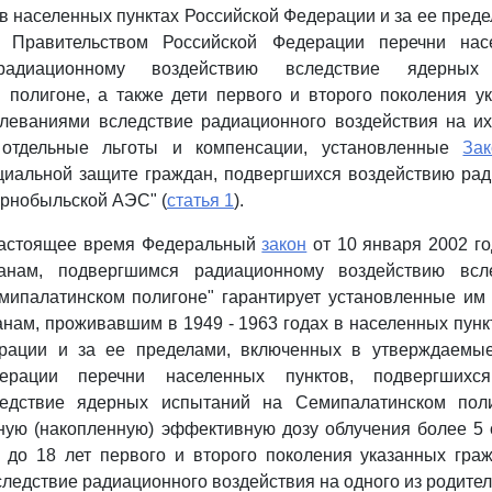
х в населенных пунктах Российской Федерации и за ее пред
 Правительством Российской Федерации перечни насе
радиационному воздействию вследствие ядерны
полигоне, а также дети первого и второго поколения у
леваниями вследствие радиационного воздействия на их
 отдельные льготы и компенсации, установленные
За
циальной защите граждан, подвергшихся воздействию рад
рнобыльской АЭС" (
статья 1
).
настоящее время Федеральный
закон
от 10 января 2002 г
данам, подвергшимся радиационному воздействию всл
мипалатинском полигоне" гарантирует установленные им
нам, проживавшим в 1949 - 1963 годах в населенных пунк
рации и за ее пределами, включенных в утверждаемы
ерации перечни населенных пунктов, подвергшихс
ледствие ядерных испытаний на Семипалатинском поли
ую (накопленную) эффективную дозу облучения более 5 с
е до 18 лет первого и второго поколения указанных гра
ледствие радиационного воздействия на одного из родител