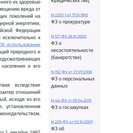
юридических лиц
нного их здоровью
змещению вреда от
N 2202-1 от 17.01.1992
щих поколений на
ФЗ о прокуратуре
ерной энергетики,
йской Федерации
N 127-ФЗ 26.10.2002
 исключительно к
ФЗ о
Об использовании
несостоятельности
аций природного и
(банкротстве)
редусматривающих
 населения и его
N 152-ФЗ от 27.07.2006
ФЗ о персональных
твия вследствие
данных
рактер отношений
ый, исходя из его
N 44-ФЗ от 05.04.2013
, установленном
ФЗ о госзакупках
онодательством,
N 229-ФЗ от 02.10.2007
ФЗ об
т 1 декабря 1997