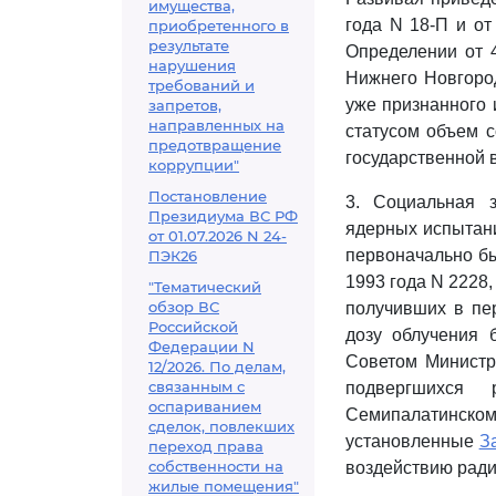
имущества,
года N 18-П и от
приобретенного в
результате
Определении от 4
нарушения
Нижнего Новгород
требований и
уже признанного 
запретов,
направленных на
статусом объем с
предотвращение
государственной в
коррупции"
Постановление
3. Социальная 
Президиума ВС РФ
ядерных испытани
от 01.07.2026 N 24-
первоначально б
ПЭК26
1993 года N 2228,
"Тематический
обзор ВС
получивших в пе
Российской
дозу облучения 
Федерации N
Советом Министр
12/2026. По делам,
связанным с
подвергшихся 
оспариванием
Семипалатинск
сделок, повлекших
установленные
З
переход права
собственности на
воздействию ради
жилые помещения"