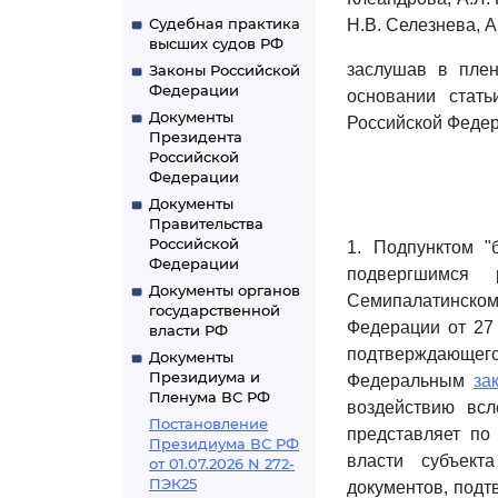
Судебная практика
Н.В. Селезнева, А
высших судов РФ
заслушав в плен
Законы Российской
Федерации
основании стать
Документы
Российской Федер
Президента
Российской
Федерации
Документы
Правительства
Российской
1. Подпунктом "
Федерации
подвергшимся 
Документы органов
Семипалатинско
государственной
Федерации от 27 
власти РФ
подтверждающего
Документы
Президиума и
Федеральным
за
Пленума ВС РФ
воздействию всл
Постановление
представляет по
Президиума ВС РФ
власти субъект
от 01.07.2026 N 272-
ПЭК25
документов, под