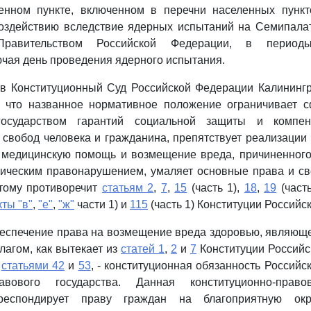
енном пункте, включенном в перечни населенных пункт
оздействию вследствие ядерных испытаний на Семипалат
Правительством Российской Федерации, в периоды
ючая день проведения ядерного испытания.
 в Конституционный Суд Российской Федерации Калинингр
, что названное нормативное положение ограничивает 
государством гарантий социальной защиты и компен
 свобод человека и гражданина, препятствует реализации
, медицинскую помощь и возмещение вреда, причиненного
гическим правонарушением, умаляет основные права и св
отому противоречит
статьям 2
,
7
,
15
(часть 1),
18
,
19
(часть
кты "в"
,
"е"
,
"ж"
части 1) и
115
(часть 1) Конституции Российс
беспечение права на возмещение вреда здоровью, являющ
агом, как вытекает из
статей 1
,
2
и
7
Конституции Российс
е
статьями 42
и
53
, - конституционная обязанность Российс
авового государства. Данная конституционно-право
рреспондирует праву граждан на благоприятную ок