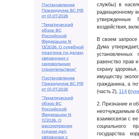
службы) в насел
Постановление
Президиума ВС РФ
радиационному в
от 01.07.2026
утвержденные 
"Тематический
воздействия, вкл
обзор ВС
Российской
В своем запросе
Федерации N
Дума утверждает
13/2026. О судебной
практике по делам,
установленных 
связанным с
равенство прав и
самовольным
охрану здоровья
строительством"
имуществу эколо
Постановление
Президиума ВС РФ
гражданина, а п
от 01.07.2026
(часть 2),
114
(
пун
"Тематический
обзор ВС
2. Признание и о
Российской
неотчуждаемым бл
Федерации N
взаимосвязи с е
11/2026. О
рассмотрении
социального пр
судами дел,
государства ко
связанных с