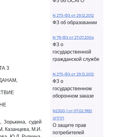
ФЗ об ОСАГО
N 273-ФЗ от 29.12.2012
ФЗ об образовании
N 79-ФЗ от 27.07.2004
ФЗ о
государственной
гражданской службе
ТА 3
N 275-ФЗ от 29.12.2012
ДАНАМ,
ФЗ о
государственном
СТВИЕ
оборонном заказе
НЕ
N2300-1 от 07.02.1992
ЗППП
 Зорькина, судей
О защите прав
М. Казанцева, М.И.
потребителей
ова, Ю.Д. Рудкина,