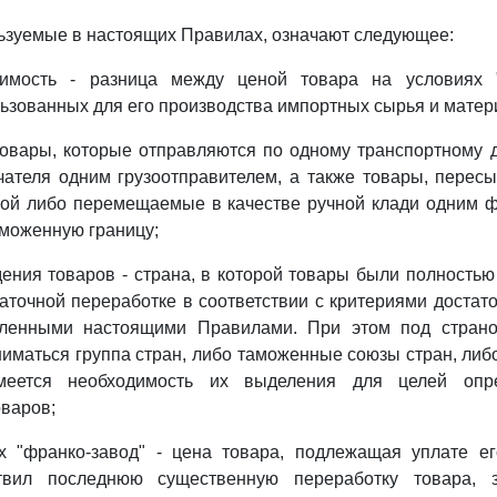
льзуемые в настоящих Правилах, означают следующее:
оимость - разница между ценой товара на условиях "
ьзованных для его производства импортных сырья и матер
товары, которые отправляются по одному транспортному 
чателя одним грузоотправителем, а также товары, пере
ной либо перемещаемые в качестве ручной клади одним ф
моженную границу;
ения товаров - страна, в которой товары были полность
аточной переработке в соответствии с критериями достат
вленными настоящими Правилами. При этом под стран
ниматься группа стран, либо таможенные союзы стран, либо
меется необходимость их выделения для целей опр
варов;
х "франко-завод" - цена товара, подлежащая уплате ег
твил последнюю существенную переработку товара, 