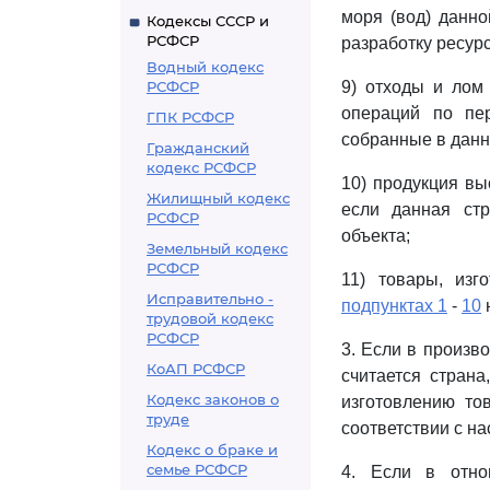
моря (вод) данно
Кодексы СССР и
РСФСР
разработку ресурс
Водный кодекс
РСФСР
9) отходы и лом
операций по пе
ГПК РСФСР
собранные в данн
Гражданский
кодекс РСФСР
10) продукция вы
Жилищный кодекс
если данная стр
РСФСР
объекта;
Земельный кодекс
РСФСР
11) товары, изг
Исправительно -
подпунктах 1
-
10
трудовой кодекс
РСФСР
3. Если в произв
КоАП РСФСР
считается стран
Кодекс законов о
изготовлению то
труде
соответствии с н
Кодекс о браке и
семье РСФСР
4. Если в отно