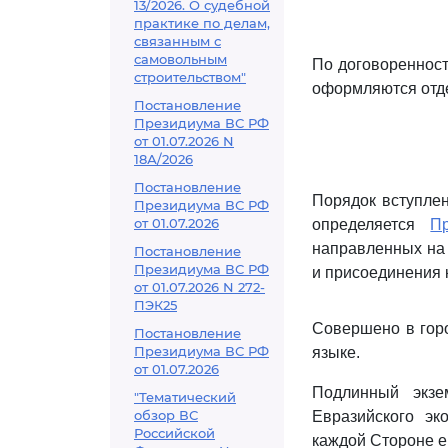
13/2026. О судебной
практике по делам,
связанным с
самовольным
По договоренност
строительством"
оформляются отд
Постановление
Президиума ВС РФ
от 01.07.2026 N
18А/2026
Постановление
Порядок вступлен
Президиума ВС РФ
от 01.07.2026
определяется
П
направленных на 
Постановление
Президиума ВС РФ
и присоединения к
от 01.07.2026 N 272-
ПЭК25
Совершено в горо
Постановление
Президиума ВС РФ
языке.
от 01.07.2026
Подлинный экзе
"Тематический
обзор ВС
Евразийского эк
Российской
каждой Стороне е