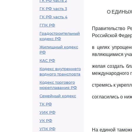
ГК РФ часть 2
ГК РФ часть 3
О ЕДИНЫХ
ГК РФ часть 4
ГПК РФ
Правительство Ре
Градостроительный
Российской Феде
кодекс РФ
Жилищный кодекс
в целях упрощен
РФ
являющимися учас
КАС РФ
желая создать бл
Кодекс внутреннего
международного 
водного транспорта
Кодекс торгового
стремясь к укреп
мореплавания РФ
Семейный кодекс
согласились о н
ТК РФ
УИК РФ
УК РФ
УПК РФ
На единой таможе