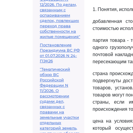
12/2026. По делам,
1. Понятия, испо
связанным с
оспариванием
сделок, повлекших
добавленная ст
переход права
стоимостью испол
собственности на
жилые помещения"
партия товара - 
Постановление
одного грузополу
Президиума ВС РФ
почтовой наклад
от 01.07.2026 N 24-
ПЭК26
пересекающим та
"Тематический
страна происхожд
обзор ВС
Российской
подвергнуты дост
Федерации N
товаров, устано
11/2026. О
товаров могут по
рассмотрении
судами дел,
страны, если и
связанных с
происхождения то
правами на
земельные участки
цена на условия
отдельных
категорий земель,
который осущес