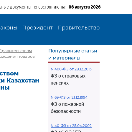
ьные документы по состоянию на:
06 августа 2026
Законы
Президент
Правительство
Популярные статьи
 Правительством
хождения товаров"
и материалы
N 400-ФЗ от 28.12.2013
ством
ФЗ о страховых
и Казахстан
пенсиях
аны
N 69-ФЗ от 21.12.1994
ФЗ о пожарной
безопасности
N 40-ФЗ от 25.04.2002