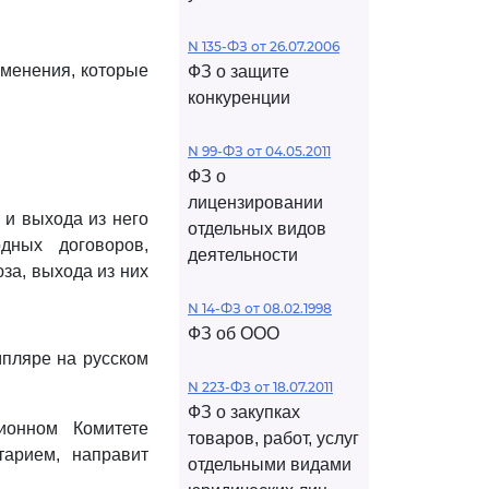
N 135-ФЗ от 26.07.2006
зменения, которые
ФЗ о защите
конкуренции
N 99-ФЗ от 04.05.2011
ФЗ о
лицензировании
 и выхода из него
отдельных видов
ных договоров,
деятельности
за, выхода из них
N 14-ФЗ от 08.02.1998
ФЗ об ООО
мпляре на русском
N 223-ФЗ от 18.07.2011
ФЗ о закупках
ионном Комитете
товаров, работ, услуг
тарием, направит
отдельными видами