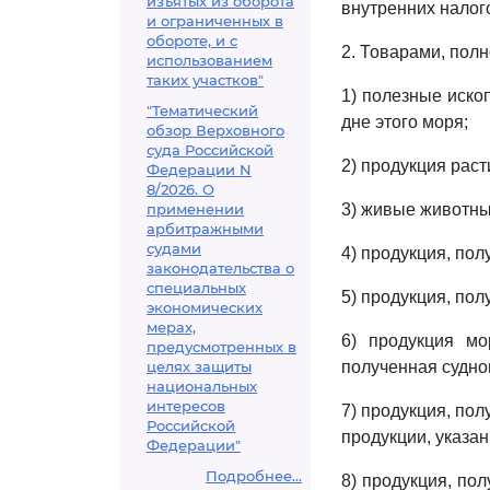
изъятых из оборота
внутренних налого
и ограниченных в
обороте, и с
2. Товарами, пол
использованием
таких участков"
1) полезные иско
"Тематический
дне этого моря;
обзор Верховного
суда Российской
2) продукция рас
Федерации N
8/2026. О
применении
3) живые животны
арбитражными
судами
4) продукция, по
законодательства о
специальных
5) продукция, пол
экономических
мерах,
6) продукция мо
предусмотренных в
целях защиты
полученная судно
национальных
интересов
7) продукция, по
Российской
продукции, указа
Федерации"
Подробнее...
8) продукция, по