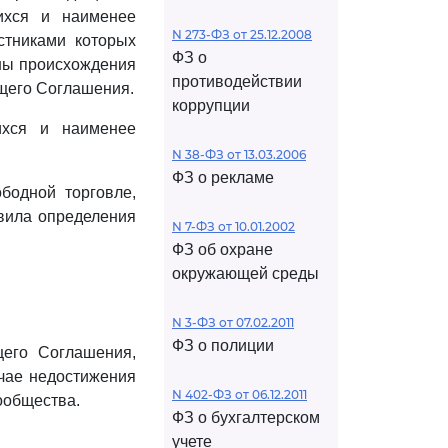
ихся и наименее
N 273-ФЗ от 25.12.2008
стниками которых
ФЗ о
ны происхождения
противодействии
щего Соглашения.
коррупции
ихся и наименее
N 38-ФЗ от 13.03.2006
ФЗ о рекламе
бодной торговле,
авила определения
N 7-ФЗ от 10.01.2002
ФЗ об охране
окружающей среды
N 3-ФЗ от 07.02.2011
ФЗ о полиции
его Соглашения,
учае недостижения
N 402-ФЗ от 06.12.2011
ообщества.
ФЗ о бухгалтерском
учете