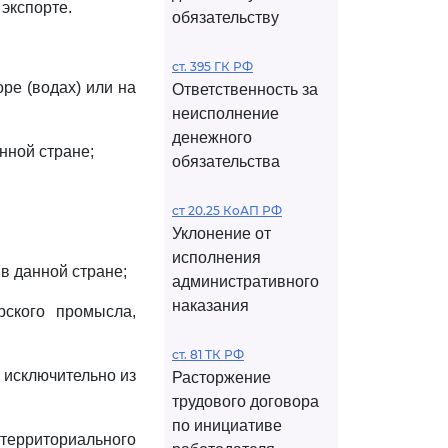
экспорте.
обязательству
ст. 395 ГК РФ
ре (водах) или на
Ответственность за
неисполнение
денежного
нной стране;
обязательства
ст 20.25 КоАП РФ
Уклонение от
исполнения
в данной стране;
административного
наказания
рского промысла,
ст. 81 ТК РФ
 исключительно из
Расторжение
трудового договора
по инициативе
 территориального