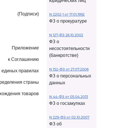
юридических лиц
(Подписи)
N 2202-1 от 17.01.1992
ФЗ о прокуратуре
N 127-ФЗ 26.10.2002
ФЗ о
Приложение
несостоятельности
(банкротстве)
к Соглашению
N 152-ФЗ от 27.07.2006
о единых правилах
ФЗ о персональных
ределения страны
данных
хождения товаров
N 44-ФЗ от 05.04.2013
ФЗ о госзакупках
N 229-ФЗ от 02.10.2007
ФЗ об