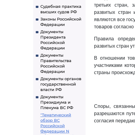
третьих стран,
Судебная практика
высших судов РФ
развитых стран 
Законы Российской
являются все гос
Федерации
товаров согласн
Документы
Президента
Правила опреде
Российской
развитых стран у
Федерации
Документы
В отношении тов
Правительства
участниками кото
Российской
Федерации
страны происхожд
Документы органов
государственной
власти РФ
Документы
Президиума и
Споры, связанн
Пленума ВС РФ
разрешаются путе
"Тематический
обзор ВС
согласия передаю
Российской
Федерации N