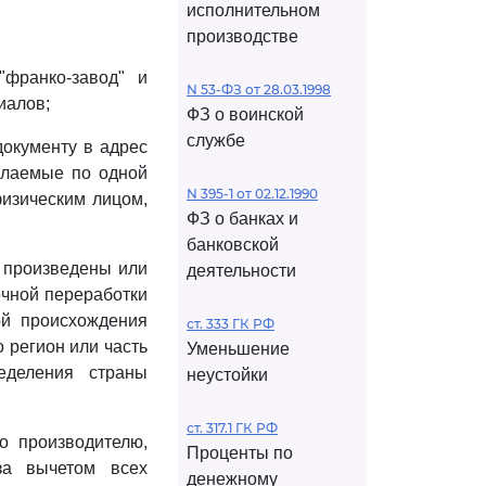
исполнительном
производстве
франко-завод" и
N 53-ФЗ от 28.03.1998
иалов;
ФЗ о воинской
службе
документу в адрес
сылаемые по одной
N 395-1 от 02.12.1990
изическим лицом,
ФЗ о банках и
банковской
ю произведены или
деятельности
очной переработки
ой происхождения
ст. 333 ГК РФ
 регион или часть
Уменьшение
еделения страны
неустойки
ст. 317.1 ГК РФ
о производителю,
Проценты по
за вычетом всех
денежному