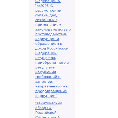
Федерации N
14/2026. О
рассмотрении
судами дел,
связанных с
применением
законодательства о
противодействии
коррупции и
обращением в
доход Российской
Федерации
имущества,
приобретенного в
результате
нарушения
требований и
запретов,
направленных на
предотвращение
коррупции"
"Тематический
обзор ВС
Российской
Федерации N