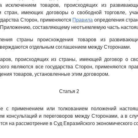
 за исключением товаров, происходящих из развивающ
и стран, имеющих договоры о свободной торговле, уча
ударства Сторон, применяются
Правила
определения стра
о Приложению, составляющему неотъемлемую часть настоя
ления страны происхождения товаров из развивающ
тверждаются отдельным соглашением между Сторонами.
аров, происходящих из страны, имеющей договор о сво
рого являются все государства Сторон, применяются пр
ения товаров, установленные этим договором.
Статья 2
ые с применением или толкованием положений настоящ
м консультаций и переговоров между Сторонами, а в сл
тся на рассмотрение в Суд Евразийского экономического с