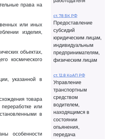
работодателя
ительные права на
ст. 78 БК РФ
Предоставление
твенных или иных
субсидий
блении изделия,
юридическим лицам,
индивидуальным
ических объектах,
предпринимателям,
его космического
физическим лицам
ст. 12.8 КоАП РФ
ции, указанной в
Управление
транспортным
средством
исхождения товара
водителем,
 переработке или
находящимся в
установленными в
состоянии
опьянения,
аны особенности
передача