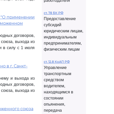
работодателя
ст. 78 БК РФ
9 "О применении
Предоставление
таможенном
субсидий
юридическим лицам,
родных договоров,
индивидуальным
союза, выхода из
предпринимателям,
и в силу с 1 июля
физическим лицам
ст. 12.8 КоАП РФ
 в г. Санкт-
Управление
транспортным
нему и выхода из
средством
одных договоров,
водителем,
союза, выхода из
находящимся в
состоянии
опьянения,
моженного союза
передача