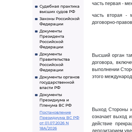
часть первая - м
Судебная практика
высших судов РФ
часть вторая -
Законы Российской
договорно-правов
Федерации
Документы
Президента
Российской
Федерации
Документы
Высший орган та
Правительства
договора, включ
Российской
выполнении Сторо
Федерации
этого международ
Документы органов
государственной
власти РФ
Документы
Президиума и
Пленума ВС РФ
Выход Стороны и
Постановление
означает выход и
Президиума ВС РФ
от 01.07.2026 N
действие прекра
18А/2026
депозитарием уве