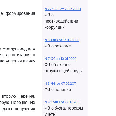
N 273-ФЗ от 25.12.2008
ие формирования
ФЗ о
противодействии
коррупции
N 38-ФЗ от 13.03.2006
ФЗ о рекламе
у международного
ии депозитария о
N 7-ФЗ от 10.01.2002
вступления в силу
ФЗ об охране
окружающей среды
N 3-ФЗ от 07.02.2011
ФЗ о полиции
 вторую Перечня,
торую Перечня. Их
N 402-ФЗ от 06.12.2011
ФЗ о бухгалтерском
с даты получения
учете