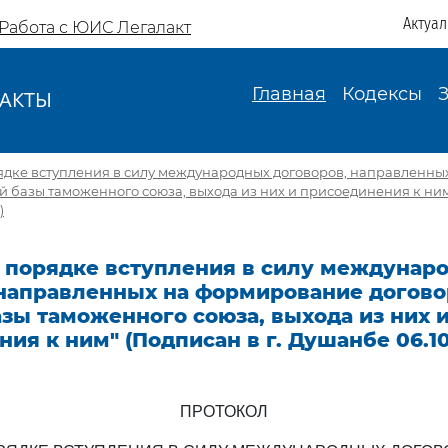
Актуа
Работа с ЮИС Легалакт
Главная
Кодексы
АКТЫ
И
ядке вступления в силу международных договоров, направленн
 базы таможенного союза, выхода из них и присоединения к ним"
)
о порядке вступления в силу междунар
 направленных на формирование догово
зы таможенного союза, выхода из них 
ия к ним" (Подписан в г. Душанбе 06.10
ПРОТОКОЛ