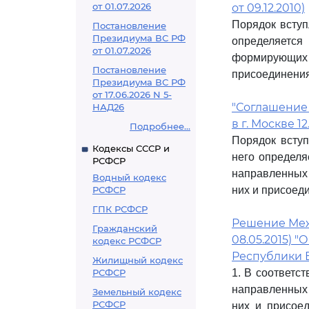
от 01.07.2026
от 09.12.2010)
Порядок вступ
Постановление
Президиума ВС РФ
определяетс
от 01.07.2026
формирующих
Постановление
присоединения 
Президиума ВС РФ
от 17.06.2026 N 5-
"Соглашение
НАД26
в г. Москве 12
Подробнее...
Порядок вступ
Кодексы СССР и
него определ
РСФСР
направленных 
Водный кодекс
РСФСР
них и присоеди
ГПК РСФСР
Решение Межг
Гражданский
08.05.2015)
кодекс РСФСР
Республики 
Жилищный кодекс
РСФСР
1. В соответс
направленных 
Земельный кодекс
РСФСР
них и присоед