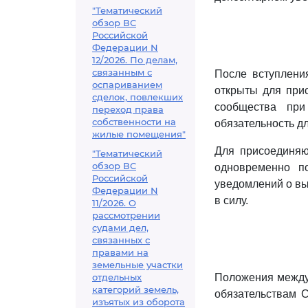
"Тематический
обзор ВС
Российской
Федерации N
12/2026. По делам,
связанным с
После вступлени
оспариванием
открыты для прис
сделок, повлекших
сообщества при
переход права
собственности на
обязательность д
жилые помещения"
Для присоединяю
"Тематический
обзор ВС
одновременно п
Российской
уведомлений о вы
Федерации N
в силу.
11/2026. О
рассмотрении
судами дел,
связанных с
правами на
земельные участки
отдельных
Положения между
категорий земель,
обязательствам 
изъятых из оборота