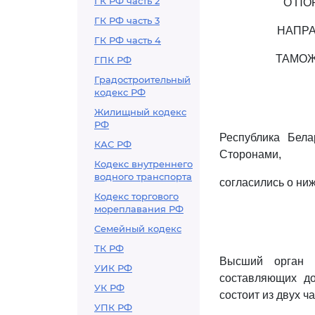
ГК РФ часть 2
О ПО
ГК РФ часть 3
НАПРА
ГК РФ часть 4
ТАМОЖ
ГПК РФ
Градостроительный
кодекс РФ
Жилищный кодекс
РФ
Республика Бела
КАС РФ
Сторонами,
Кодекс внутреннего
водного транспорта
согласились о н
Кодекс торгового
мореплавания РФ
Семейный кодекс
ТК РФ
Высший орган т
УИК РФ
составляющих до
УК РФ
состоит из двух ча
УПК РФ