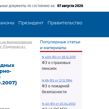
льные документы по состоянию на:
07 августа 2026
Законы
Президент
Правительство
Популярные статьи
ых на формирование
 (Подписан в г.
и материалы
N 400-ФЗ от 28.12.2013
ФЗ о страховых
одных
пенсиях
рно-
и
N 69-ФЗ от 21.12.1994
.2007)
ФЗ о пожарной
безопасности
N 40-ФЗ от 25.04.2002