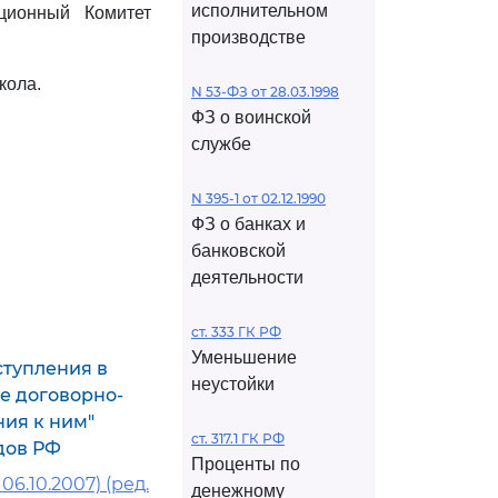
исполнительном
ционный Комитет
производстве
кола.
N 53-ФЗ от 28.03.1998
ФЗ о воинской
службе
N 395-1 от 02.12.1990
ФЗ о банках и
банковской
деятельности
ст. 333 ГК РФ
Уменьшение
ступления в
неустойки
е договорно-
ния к ним"
ст. 317.1 ГК РФ
дов РФ
Проценты по
6.10.2007) (ред.
денежному