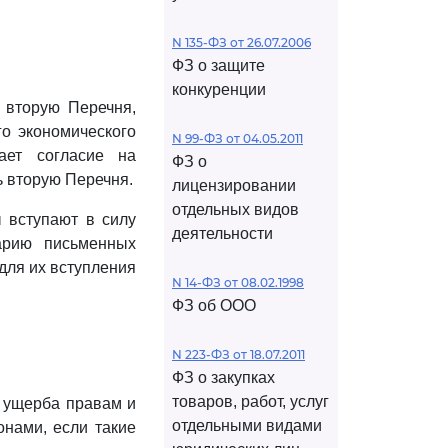
N 135-ФЗ от 26.07.2006
ФЗ о защите
конкуренции
 вторую Перечня,
го экономического
N 99-ФЗ от 04.05.2011
ает согласие на
ФЗ о
ь вторую Перечня.
лицензировании
отдельных видов
 вступают в силу
деятельности
арию письменных
для их вступления
N 14-ФЗ от 08.02.1998
ФЗ об ООО
N 223-ФЗ от 18.07.2011
ФЗ о закупках
товаров, работ, услуг
 ущерба правам и
отдельными видами
нами, если такие