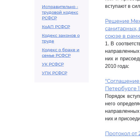
вступают в сил
Исправительно -
трудовой кодекс
РСФСР
Решение Межг
КоАП РСФСР
санитарных,
Кодекс законов о
союзе в рам
труде
1. В соответс
Кодекс о браке и
направленных 
семье РСФСР
них и присоед
УК РСФСР
2010 года:
УПК РСФСР
"Соглашение 
Петербурге 11.
Порядок вступ
него определ
направленных 
них и присоеди
Протокол от 