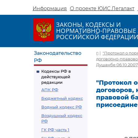
Информация
О проекте ЮИС Легалакт
ЗАКОНЫ, КОДЕКСЫ И
НОРМАТИВНО-ПРАВОВЫЕ 
РОССИЙСКОЙ ФЕДЕРАЦИ
Законодательство
|
"Протокол о пор
договорно-правовой
РФ
Душанбе 06.10.2007
Кодексы РФ в
действующей
"Протокол 
редакции
договоров,
АПК РФ
правовой ба
Бюджетный кодекс
присоединен
Водный кодекс РФ
Воздушный кодекс
РФ
ГК РФ часть 1