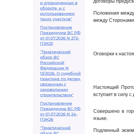
договоры предусм
и ограниченных в
обороте, и с
Положения между
использованием
таких участков"
между Сторонами
Постановление
Президиума ВС РФ
от 01.07.2026 N 272-
ПЭК25
"Тематический
Оговорки к насто
обзор ВС
Российской
Федерации N
13/2026. О судебной
практике по делам,
связанным с
Настоящий Прото
самовольным
вступает в силу 
строительством"
Постановление
Президиума ВС РФ
Совершено в гор
от 01.07.2026 N 24-
языке.
ПЭК26
"Тематический
Подлинный экзем
обзор ВС