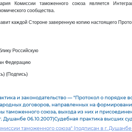
тария Комиссии таможенного союза является Интегра
номического сообщества.
авит каждой Стороне заверенную копию настоящего Прото
блику Российскую
тан Федерацию
ь) (Подпись)
ктика и законодательство — "Протокол о порядке в
ародных договоров, направленных на формировани
зы таможенного союза, выхода из них и присоедине
г. Душанбе 06.10.2007)Судебная практика высших су
омиссии таможенного союза" (подписан в г. Душанбе 0