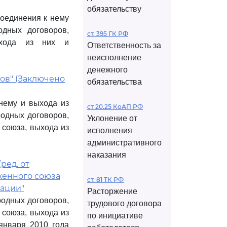
обязательству
соединения к нему
дных договоров,
ст. 395 ГК РФ
ыхода из них и
Ответственность за
неисполнение
денежного
ов" (Заключено
обязательства
нему и выхода из
ст 20.25 КоАП РФ
одных договоров,
Уклонение от
союза, выхода из
исполнения
административного
наказания
ред. от
женного союза
ст. 81 ТК РФ
рации"
Расторжение
родных договоров,
трудового договора
союза, выхода из
по инициативе
 января 2010 года