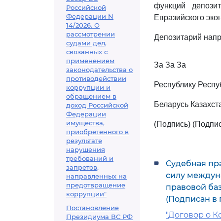
функций депози
Российской
Федерации N
Евразийского эко
14/2026. О
рассмотрении
Депозитарий напр
судами дел,
связанных с
применением
За За За
законодательства о
противодействии
Республику Респу
коррупции и
обращением в
Беларусь Казахс
доход Российской
Федерации
имущества,
(Подпись) (Подпис
приобретенного в
результате
нарушения
требований и
Судебная пра
запретов,
силу междун
направленных на
предотвращение
правовой ба
коррупции"
(Подписан в 
Постановление
"Договор о К
Президиума ВС РФ