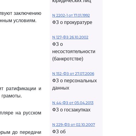
юридических лиц
твуют заключению
N 2202-1 от 17.01.1992
нным условиям.
ФЗ о прокуратуре
N 127-ФЗ 26.10.2002
ФЗ о
несостоятельности
(банкротстве)
N 152-ФЗ от 27.07.2006
ФЗ о персональных
данных
ит ратификации и
 грамоты.
N 44-ФЗ от 05.04.2013
ФЗ о госзакупках
пляре на русском
N 229-ФЗ от 02.10.2007
ФЗ об
орым до передачи