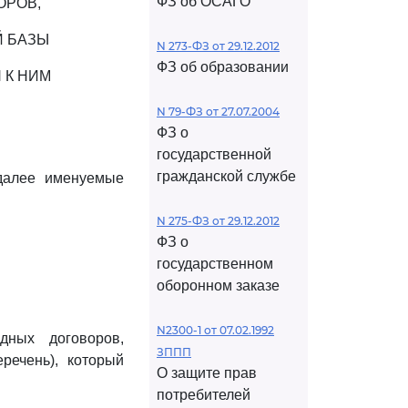
ФЗ об ОСАГО
ОРОВ,
Й БАЗЫ
N 273-ФЗ от 29.12.2012
ФЗ об образовании
 К НИМ
N 79-ФЗ от 27.07.2004
ФЗ о
государственной
гражданской службе
 далее именуемые
N 275-ФЗ от 29.12.2012
ФЗ о
государственном
оборонном заказе
N2300-1 от 07.02.1992
дных договоров,
ЗППП
речень), который
О защите прав
потребителей