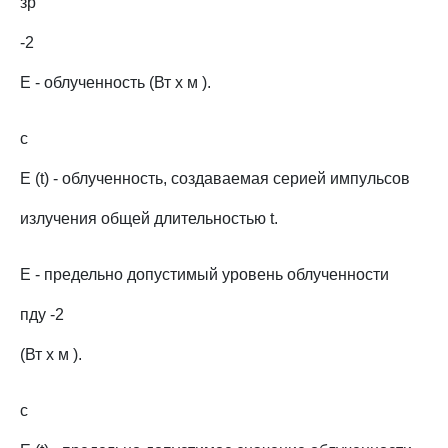
зр
-2
E - облученность (Вт x м ).
c
E (t) - облученность, создаваемая серией импульсов
излучения общей длительностью t.
E - предельно допустимый уровень облученности
пду -2
(Вт x м ).
c