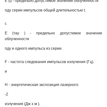
E (t) - предельно допустимое значение облученности
пду серии импульсов общей длительностью t.
c
E (тау ) - предельно допустимое значение
облученности
пду и одного импульса из серии.
F - частота следования импульсов излучения (Гц).
и
H - энергетическая экспозиция лазерного
-2
излучения (Дж x м ).