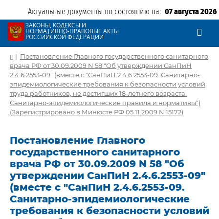
Актуальные документы по состоянию на:
07 августа 2026
ЗАКОНЫ, КОДЕКСЫ И
НОРМАТИВНО-ПРАВОВЫЕ АКТЫ
РОССИЙСКОЙ ФЕДЕРАЦИИ
|
Постановление Главного государственного санитарного
врача РФ от 30.09.2009 N 58 "Об утверждении СанПиН
2.4.6.2553-09" (вместе с "СанПиН 2.4.6.2553-09. Санитарно-
эпидемиологические требования к безопасности условий
труда работников, не достигших 18-летнего возраста.
Санитарно-эпидемиологические правила и нормативы")
(Зарегистрировано в Минюсте РФ 05.11.2009 N 15172)
Постановление Главного
государственного санитарного
врача РФ от 30.09.2009 N 58 "Об
утверждении СанПиН 2.4.6.2553-09"
(вместе с "СанПиН 2.4.6.2553-09.
Санитарно-эпидемиологические
требования к безопасности условий