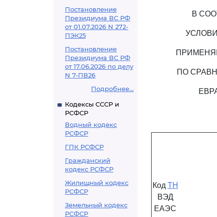
Постановление
В СОО
Президиума ВС РФ
от 01.07.2026 N 272-
УСЛОВИ
ПЭК25
Постановление
ПРИМЕНЯЮ
Президиума ВС РФ
от 17.06.2026 по делу
ПО СРАВ
N 7-ПВ26
Подробнее...
ЕВР
Кодексы СССР и
РСФСР
Водный кодекс
РСФСР
ГПК РСФСР
Гражданский
кодекс РСФСР
Жилищный кодекс
Код
ТН
РСФСР
ВЭД
Земельный кодекс
ЕАЭС
РСФСР