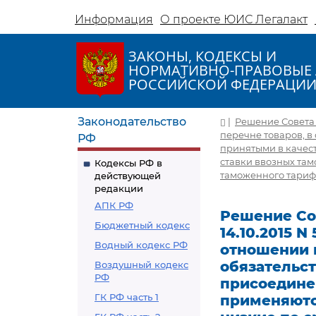
Информация
О проекте ЮИС Легалакт
ЗАКОНЫ, КОДЕКСЫ И
НОРМАТИВНО-ПРАВОВЫЕ 
РОССИЙСКОЙ ФЕДЕРАЦИ
Законодательство
|
Решение Совета Е
перечне товаров, в
РФ
принятыми в качес
ставки ввозных та
Кодексы РФ в
таможенного тарифа
действующей
редакции
АПК РФ
Решение Со
Бюджетный кодекс
14.10.2015 N
Водный кодекс РФ
отношении к
обязательст
Воздушный кодекс
РФ
присоедине
ГК РФ часть 1
применяютс