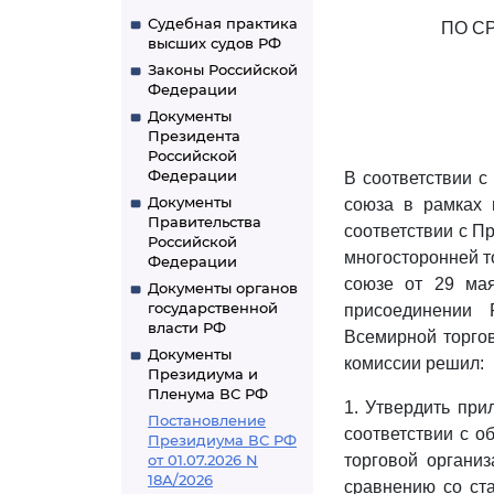
Судебная практика
ПО С
высших судов РФ
Законы Российской
Федерации
Документы
Президента
Российской
Федерации
В соответствии с
Документы
союза в рамках 
Правительства
соответствии с П
Российской
многосторонней т
Федерации
союзе от 29 мая
Документы органов
государственной
присоединении 
власти РФ
Всемирной торгов
Документы
комиссии решил:
Президиума и
Пленума ВС РФ
1. Утвердить пр
Постановление
соответствии с о
Президиума ВС РФ
от 01.07.2026 N
торговой органи
18А/2026
сравнению со ст