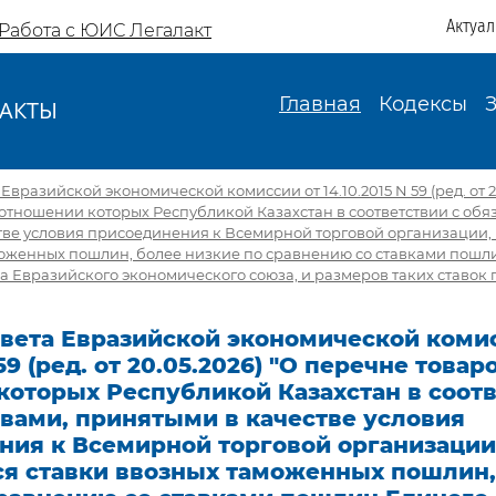
Актуа
Работа с ЮИС Легалакт
Главная
Кодексы
АКТЫ
И
вразийской экономической комиссии от 14.10.2015 N 59 (ред. от 2
 отношении которых Республикой Казахстан в соответствии с обя
тве условия присоединения к Всемирной торговой организации
моженных пошлин, более низкие по сравнению со ставками пошл
 Евразийского экономического союза, и размеров таких ставок
вета Евразийской экономической комис
 59 (ред. от 20.05.2026) "О перечне товаро
оторых Республикой Казахстан в соотв
вами, принятыми в качестве условия
ния к Всемирной торговой организации
я ставки ввозных таможенных пошлин,