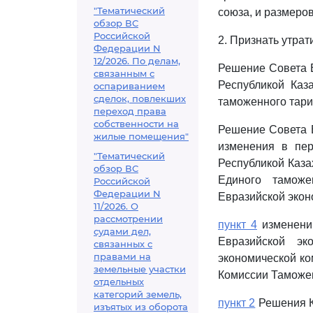
"Тематический
союза, и размеров
обзор ВС
Российской
2. Признать утра
Федерации N
12/2026. По делам,
Решение Совета Е
связанным с
Республикой Каз
оспариванием
сделок, повлекших
таможенного тари
переход права
собственности на
Решение Совета Е
жилые помещения"
изменения в пер
"Тематический
Республикой Каза
обзор ВС
Единого тамож
Российской
Федерации N
Евразийской эконо
11/2026. О
рассмотрении
пункт 4
изменений
судами дел,
Евразийской эк
связанных с
правами на
экономической ко
земельные участки
Комиссии Таможен
отдельных
категорий земель,
пункт 2
Решения Ко
изъятых из оборота