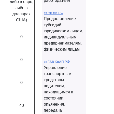
работодателя
либо в евро,
либо в
ст. 78 БК РФ
долларах
Предоставление
США)
субсидий
юридическим лицам,
0
индивидуальным
предпринимателям,
физическим лицам
0
ст. 12.8 КоАП РФ
Управление
транспортным
средством
0
водителем,
находящимся в
состоянии
опьянения,
40
передача