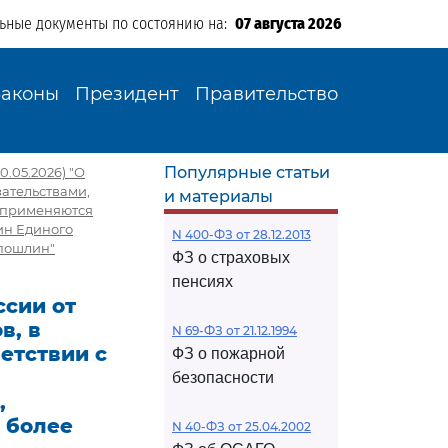
льные документы по состоянию на:
07 августа 2026
Законы
Президент
Правительство
Популярные статьи
0.05.2026) "О
зательствами,
и материалы
, применяются
ин Единого
N 400-ФЗ от 28.12.2013
 пошлин"
ФЗ о страховых
пенсиях
сии от
в, в
N 69-ФЗ от 21.12.1994
етствии с
ФЗ о пожарной
безопасности
,
 более
N 40-ФЗ от 25.04.2002