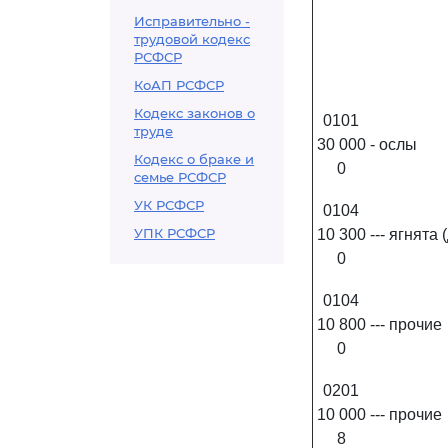
Исправительно -
трудовой кодекс
РСФСР
КоАП РСФСР
Кодекс законов о
0101
труде
30 000
- ослы
Кодекс о браке и
0
семье РСФСР
УК РСФСР
0104
УПК РСФСР
10 300
--- ягнята
0
0104
10 800
--- прочие
0
0201
10 000
--- прочие
8