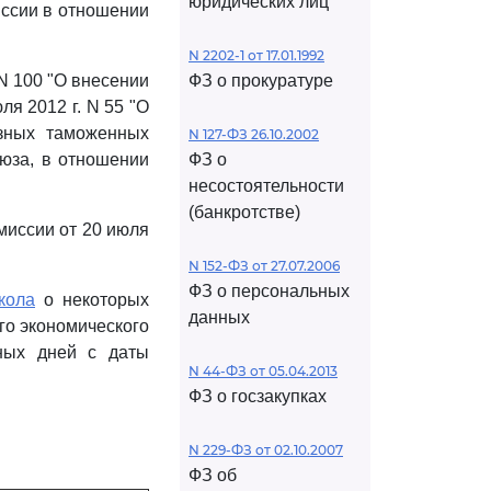
юридических лиц
иссии в отношении
N 2202-1 от 17.01.1992
N 100 "О внесении
ФЗ о прокуратуре
я 2012 г. N 55 "О
озных таможенных
N 127-ФЗ 26.10.2002
юза, в отношении
ФЗ о
несостоятельности
(банкротстве)
миссии от 20 июля
N 152-ФЗ от 27.07.2006
ФЗ о персональных
кола
о некоторых
данных
го экономического
рных дней с даты
N 44-ФЗ от 05.04.2013
ФЗ о госзакупках
N 229-ФЗ от 02.10.2007
ФЗ об