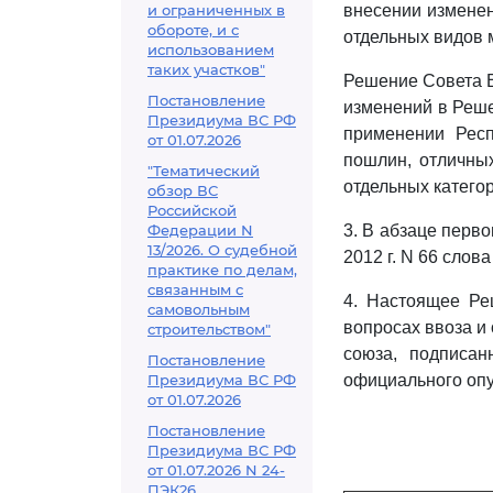
и ограниченных в
внесении изменен
обороте, и с
отдельных видов 
использованием
таких участков"
Решение Совета Е
Постановление
изменений в Реше
Президиума ВС РФ
применении Респ
от 01.07.2026
пошлин, отличны
"Тематический
отдельных категор
обзор ВС
Российской
Федерации N
3. В абзаце перв
13/2026. О судебной
2012 г. N 66 слов
практике по делам,
связанным с
4. Настоящее Ре
самовольным
вопросах ввоза и
строительством"
союза, подписан
Постановление
Президиума ВС РФ
официального оп
от 01.07.2026
Постановление
Президиума ВС РФ
от 01.07.2026 N 24-
ПЭК26