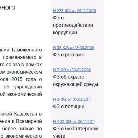
ННОГО
N 273-ФЗ от 25.12.2008
ФЗ о
противодействии
коррупции
N 38-ФЗ от 13.03.2006
вании Таможенного
ФЗ о рекламе
, применяемого в
го союза в рамках
N 7-ФЗ от 10.01.2002
ком экономическом
ФЗ об охране
июля 2015 года о
окружающей среды
ю об учреждении
кой экономической
N 3-ФЗ от 07.02.2011
ФЗ о полиции
ликой Казахстан в
нения к Всемирной
N 402-ФЗ от 06.12.2011
 более низкие по
ФЗ о бухгалтерском
о экономического
учете