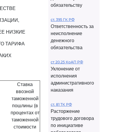
обязательству
ЧЕСТВЕ
ст. 395 ГК РФ
ИЗАЦИИ,
Ответственность за
ЕЕ НИЗКИЕ
неисполнение
денежного
О ТАРИФА
обязательства
АКИХ
ст 20.25 КоАП РФ
Уклонение от
исполнения
административного
Ставка
наказания
ввозной
таможенной
ст. 81 ТК РФ
пошлины (в
Расторжение
процентах от
трудового договора
таможенной
по инициативе
стоимости