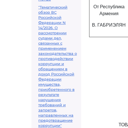
От Республика
"Тематический
обзор ВС
Армения
Российской
Федерации N
В. ГАБРИЭЛЯН
14/2026. О
рассмотрении
судами дел,
связанных с
применением
законодательства о
противодействии
коррупции и
обращением в
доход Российской
Федерации
имущества,
приобретенного в
результате
нарушения
требований и
запретов,
направленных на
предотвращение
ТОВ
коррупции"