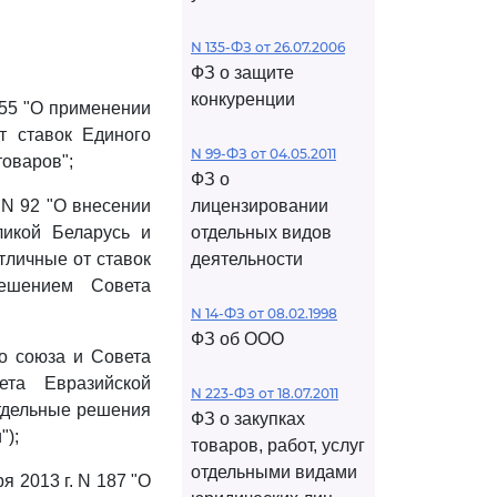
N 135-ФЗ от 26.07.2006
ФЗ о защите
конкуренции
 55 "О применении
т ставок Единого
N 99-ФЗ от 04.05.2011
товаров";
ФЗ о
 N 92 "О внесении
лицензировании
ликой Беларусь и
отдельных видов
тличные от ставок
деятельности
ешением Совета
N 14-ФЗ от 08.02.1998
ФЗ об ООО
о союза и Совета
ета Евразийской
N 223-ФЗ от 18.07.2011
отдельные решения
ФЗ о закупках
");
товаров, работ, услуг
отдельными видами
 2013 г. N 187 "О