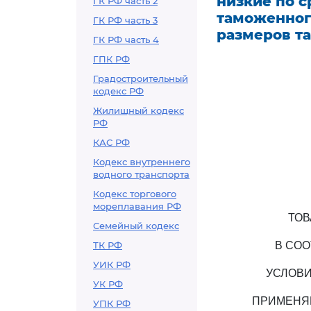
низкие по 
ГК РФ часть 2
таможенног
ГК РФ часть 3
размеров т
ГК РФ часть 4
ГПК РФ
Градостроительный
кодекс РФ
Жилищный кодекс
РФ
КАС РФ
Кодекс внутреннего
водного транспорта
Кодекс торгового
мореплавания РФ
ТОВ
Семейный кодекс
ТК РФ
В СОО
УИК РФ
УСЛОВИ
УК РФ
ПРИМЕНЯЮ
УПК РФ