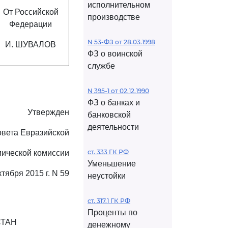
исполнительном
От Российской
производстве
Федерации
N 53-ФЗ от 28.03.1998
И. ШУВАЛОВ
ФЗ о воинской
службе
N 395-1 от 02.12.1990
ФЗ о банках и
Утвержден
банковской
деятельности
вета Евразийской
ст. 333 ГК РФ
мической комиссии
Уменьшение
ктября 2015 г. N 59
неустойки
ст. 317.1 ГК РФ
Проценты по
СТАН
денежному