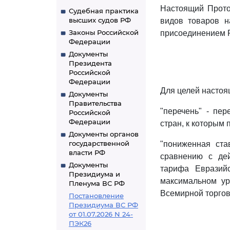
Настоящий Прото
Судебная практика
высших судов РФ
видов товаров н
Законы Российской
присоединением Р
Федерации
Документы
Президента
Российской
Федерации
Для целей настоя
Документы
Правительства
"перечень" - пер
Российской
Федерации
стран, к которым
Документы органов
государственной
"пониженная ста
власти РФ
сравнению с де
Документы
тарифа Евразий
Президиума и
максимальном ур
Пленума ВС РФ
Всемирной торгов
Постановление
Президиума ВС РФ
от 01.07.2026 N 24-
ПЭК26