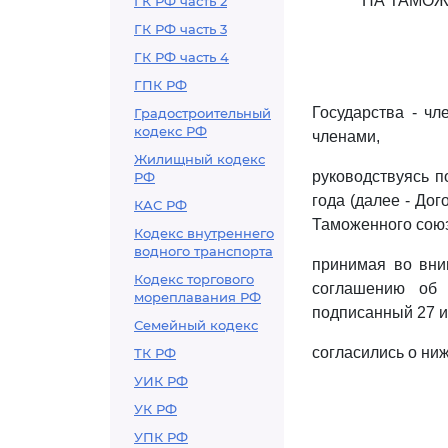
НА ТАМОЖ
ГК РФ часть 2
ГК РФ часть 3
ГК РФ часть 4
ГПК РФ
Государства - чл
Градостроительный
кодекс РФ
членами,
Жилищный кодекс
руководствуясь 
РФ
года (далее - Дог
КАС РФ
Таможенного союз
Кодекс внутреннего
водного транспорта
принимая во вни
Кодекс торгового
соглашению об 
мореплавания РФ
подписанный 27 ию
Семейный кодекс
согласились о н
ТК РФ
УИК РФ
УК РФ
УПК РФ