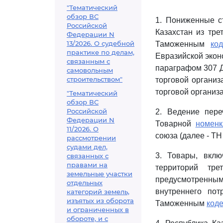
"Тематический
обзор ВС
1. Пониженные с
Российской
Казахстан из тр
Федерации N
13/2026. О судебной
Таможенным
ко
практике по делам,
Евразийской экон
связанным с
параграфом 307 Д
самовольным
строительством"
торговой организ
торговой организ
"Тематический
обзор ВС
Российской
2. Ведение пере
Федерации N
Товарной
номенк
11/2026. О
союза (далее - Т
рассмотрении
судами дел,
3. Товары, вклю
связанных с
правами на
территорий тр
земельные участки
предусмотренны
отдельных
внутреннего по
категорий земель,
изъятых из оборота
Таможенным
код
и ограниченных в
обороте, и с