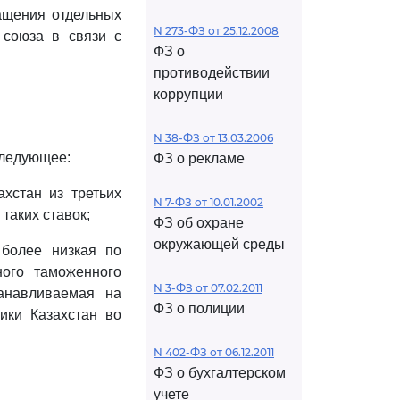
ащения отдельных
N 273-ФЗ от 25.12.2008
 союза в связи с
ФЗ о
противодействии
коррупции
N 38-ФЗ от 13.03.2006
следующее:
ФЗ о рекламе
ахстан из третьих
N 7-ФЗ от 10.01.2002
таких ставок;
ФЗ об охране
окружающей среды
 более низкая по
ого таможенного
N 3-ФЗ от 07.02.2011
анавливаемая на
ФЗ о полиции
ики Казахстан во
N 402-ФЗ от 06.12.2011
ФЗ о бухгалтерском
учете