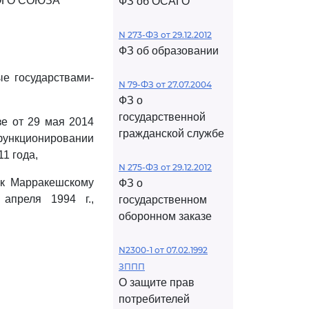
ОГО СОЮЗА
ФЗ об ОСАГО
N 273-ФЗ от 29.12.2012
ФЗ об образовании
ые государствами-
N 79-ФЗ от 27.07.2004
ФЗ о
государственной
е от 29 мая 2014
гражданской службе
 функционировании
1 года,
N 275-ФЗ от 29.12.2012
 к Марракешскому
ФЗ о
апреля 1994 г.,
государственном
оборонном заказе
N2300-1 от 07.02.1992
ЗППП
О защите прав
потребителей