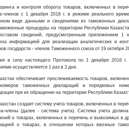
торинга и контроля оборота товаров, включенных в пере
тв-членов с 1 декабря 2016 г. в режиме реального врем
нном виде данными и сведениями из таможенных декл
моженные процедуры на территории Республики Казахста
 составом сведений, предусмотренным приложением 1 
ена информацией для реализации аналитических и кон
в государств - членов Таможенного союза от 19 октября 20
ия в силу настоящего Протокола по 1 декабря 2016 г.
иями осуществляется 1 раз в 2 дня.
захстан обеспечивает прослеживаемость товаров, включен
 номеров таможенных деклараций и порядковых ном
рации при их обращении на территории Республики Казахс
захстан создает систему учета товаров, включенных в пере
ва-члены (далее - система учета). Система учета должн
ений о товарах, включенных в перечень и вывозимых в др
мацией о товарах, в отношении которых ввозные там