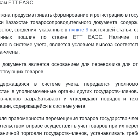
вкам ЕТТ ЕАЭС.
лжна предусматривать формирование и регистрацию в гос
и Казахстан товаросопроводительного документа, содер
естве, сведения, указанные в
пункте 9
настоящей статьи, с
енных пошлин по ставке ЕТТ ЕАЭС. Наличие так
ого в системе учета, является условием вывоза соответс
а-члены.
о документа является основанием для перевозчика для от
тствующих товаров.
держащаяся в системе учета, передается уполном
стан в уполномоченные органы других государств-члено
тв-членов разрабатывают и утверждают порядок и тех
ции, содержащейся в системе учета.
роля правомерности перемещения товаров государства-чле
ательством вправе осуществлять учет товаров при их пер
аничной торговли государств-членов, устанавливать тре