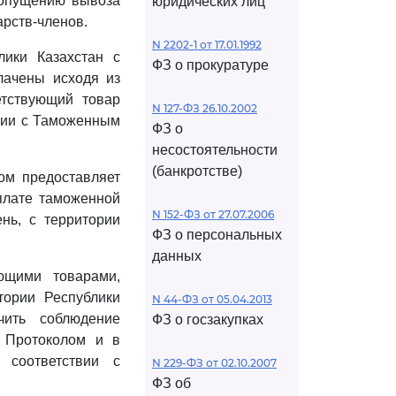
допущению вывоза
юридических лиц
арств-членов.
N 2202-1 от 17.01.1992
лики Казахстан с
ФЗ о прокуратуре
лачены исходя из
тствующий товар
N 127-ФЗ 26.10.2002
твии с Таможенным
ФЗ о
несостоятельности
(банкротстве)
вом предоставляет
плате таможенной
N 152-ФЗ от 27.07.2006
нь, с территории
ФЗ о персональных
данных
ющими товарами,
тории Республики
N 44-ФЗ от 05.04.2013
чить соблюдение
ФЗ о госзакупках
 Протоколом и в
 соответствии с
N 229-ФЗ от 02.10.2007
ФЗ об