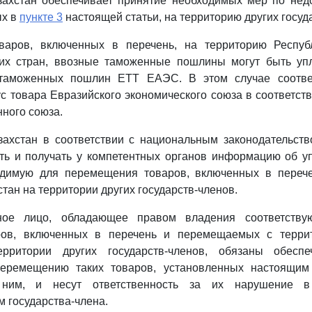
азахстан обеспечивает принятие необходимых мер по не
ых в
пункте 3
настоящей статьи, на территорию других госуд
варов, включенных в перечень, на территорию Респуб
ьих стран, ввозные таможенные пошлины могут быть уп
 таможенных пошлин ЕТТ ЕАЭС. В этом случае соотве
ус товара Евразийского экономического союза в соответс
ного союза.
захстан в соответствии с национальным законодательст
ть и получать у компетентных органов информацию об у
димую для перемещения товаров, включенных в перече
тан на территории других государств-членов.
иное лицо, обладающее правом владения соответству
ров, включенных в перечень и перемещаемых с терри
ерритории других государств-членов, обязаны обеспе
перемещению таких товаров, установленных настоящим
 ним, и несут ответственность за их нарушение в
м государства-члена.