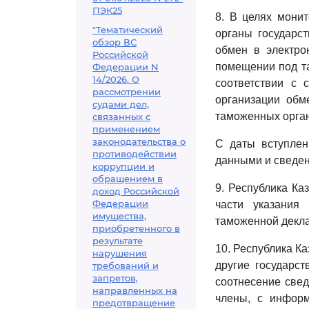
ПЭК25
8. В целях мони
"Тематический
органы государс
обзор ВС
обмен в электро
Российской
помещении под та
Федерации N
14/2026. О
соответствии с
рассмотрении
организации обм
судами дел,
таможенных органо
связанных с
применением
законодательства о
С даты вступлен
противодействии
данными и сведен
коррупции и
обращением в
9. Республика Ка
доход Российской
Федерации
части указания
имущества,
таможенной декла
приобретенного в
результате
10. Республика Ка
нарушения
другие государст
требований и
запретов,
соотнесение свед
направленных на
члены, с инфор
предотвращение