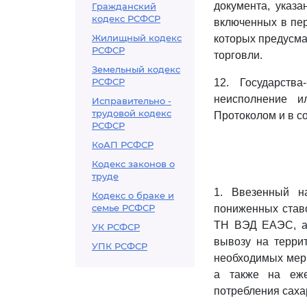
документа, указ
Гражданский
кодекс РСФСР
включенных в пер
Жилищный кодекс
которых предусма
РСФСР
торговли.
Земельный кодекс
РСФСР
12. Государств
неисполнение и
Исправительно -
трудовой кодекс
Протоколом и в со
РСФСР
КоАП РСФСР
Кодекс законов о
труде
1. Ввезенный н
Кодекс о браке и
семье РСФСР
пониженных став
ТН ВЭД ЕАЭС, а 
УК РСФСР
вывозу на террит
УПК РСФСР
необходимых мер 
а также на еже
потребления саха