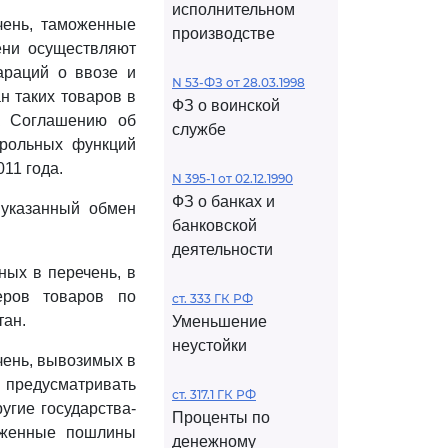
исполнительном
чень, таможенные
производстве
ени осуществляют
араций о ввозе и
N 53-ФЗ от 28.03.1998
н таких товаров в
ФЗ о воинской
к Соглашению об
службе
трольных функций
11 года.
N 395-1 от 02.12.1990
ФЗ о банках и
 указанный обмен
банковской
деятельности
ных в перечень, в
еров товаров по
ст. 333 ГК РФ
тан.
Уменьшение
неустойки
чень, вывозимых в
а предусматривать
ст. 317.1 ГК РФ
угие государства-
Проценты по
оженные пошлины
денежному