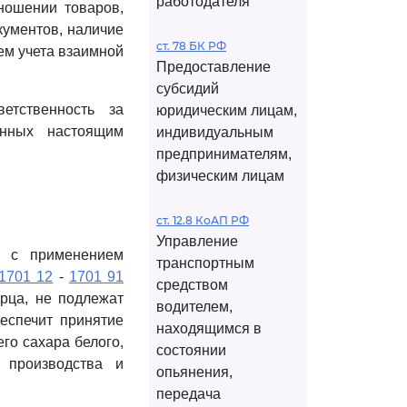
работодателя
ношении товаров,
кументов, наличие
ст. 78 БК РФ
ем учета взаимной
Предоставление
субсидий
етственность за
юридическим лицам,
енных настоящим
индивидуальным
предпринимателям,
физическим лицам
ст. 12.8 КоАП РФ
Управление
н с применением
транспортным
1701 12
-
1701 91
средством
рца, не подлежат
водителем,
беспечит принятие
находящимся в
го сахара белого,
состоянии
 производства и
опьянения,
передача