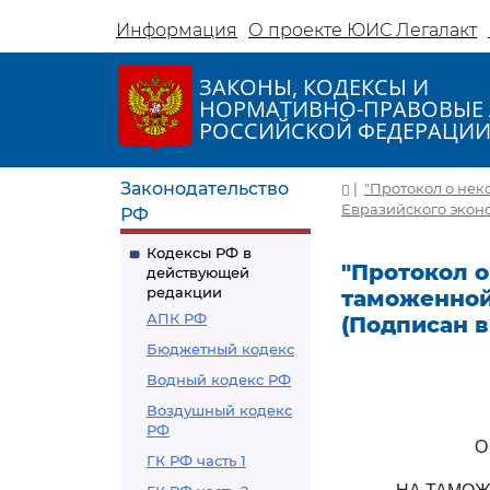
Информация
О проекте ЮИС Легалакт
ЗАКОНЫ, КОДЕКСЫ И
НОРМАТИВНО-ПРАВОВЫЕ 
РОССИЙСКОЙ ФЕДЕРАЦИ
Законодательство
|
"Протокол о нек
Евразийского эконом
РФ
Кодексы РФ в
"Протокол о
действующей
редакции
таможенной
АПК РФ
(Подписан в 
Бюджетный кодекс
Водный кодекс РФ
Воздушный кодекс
РФ
О
ГК РФ часть 1