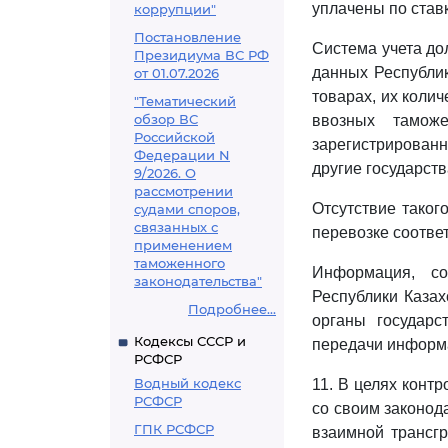
уплачены по ста
коррупции"
Постановление
Система учета до
Президиума ВС РФ
данных Республик
от 01.07.2026
товарах, их колич
"Тематический
обзор ВС
ввозных тамож
Российской
зарегистрированн
Федерации N
другие государств
9/2026. О
рассмотрении
Отсутствие таког
судами споров,
связанных с
перевозке соотве
применением
таможенного
Информация, со
законодательства"
Республики Казах
Подробнее...
органы государс
Кодексы СССР и
передачи информа
РСФСР
Водный кодекс
11. В целях конт
РСФСР
со своим законод
ГПК РСФСР
взаимной трансгр