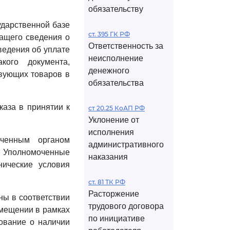
обязательству
ударственной базе
ст. 395 ГК РФ
жащего сведения о
Ответственность за
ведения об уплате
неисполнение
ого документа,
денежного
твующих товаров в
обязательства
каза в принятии к
ст 20.25 КоАП РФ
Уклонение от
исполнения
оченным органом
административного
в. Уполномоченные
наказания
нические условия
ст. 81 ТК РФ
Расторжение
ны в соответствии
трудового договора
емещении в рамках
по инициативе
бование о наличии