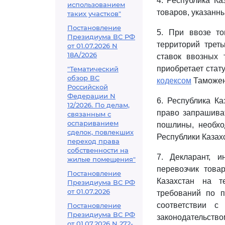
4. Республика К
использованием
товаров, указанн
таких участков"
Постановление
5. При ввозе то
Президиума ВС РФ
территорий трет
от 01.07.2026 N
18А/2026
ставок ввозных
приобретает стат
"Тематический
обзор ВС
кодексом
Таможен
Российской
Федерации N
6. Республика Ка
12/2026. По делам,
право запрашива
связанным с
оспариванием
пошлины, необхо
сделок, повлекших
Республики Казахс
переход права
собственности на
7. Декларант, 
жилые помещения"
перевозчик това
Постановление
Казахстан на т
Президиума ВС РФ
от 01.07.2026
требований по 
соответствии с
Постановление
Президиума ВС РФ
законодательство
от 01.07.2026 N 272-