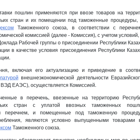
тавки пошлин применяются при ввозе товаров на терри
етьих стран и их помещении под таможенные процедуры,
дексом
Таможенного союза, в соответствии с перечне
омической комиссией (далее - Комиссия), с учетом условий
оклада Рабочей группы о присоединении Республики Каза
ации в качестве условия присоединения Республики Каза
ации.
чня, включая его актуализацию и приведение в соотв
латурой
внешнеэкономической деятельности Евразийског
Н ВЭД ЕАЭС), осуществляется Комиссией.
ченные в перечень, ввезенные на территорию Респуб
етьих стран с уплатой ввозных таможенных пошл
м перечнем, и помещенные под таможенную процед
требления, являются условно выпущенными товарами в
ексом
Таможенного союза.