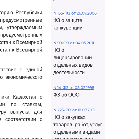
торию Республики
N 135-ФЗ от 26.07.2006
 предусмотренные
ФЗ о защите
м, утверждаемым
конкуренции
, предусмотренных
хстан к Всемирной
N 99-ФЗ от 04.05.2011
хстан к Всемирной
ФЗ о
лицензировании
отдельных видов
етствие с единой
деятельности
о экономического
N 14-ФЗ от 08.02.1998
ФЗ об ООО
лики Казахстан с
ин по ставкам,
N 223-ФЗ от 18.07.2011
уру выпуска для
ФЗ о закупках
 соответствии с
товаров, работ, услуг
отдельными видами